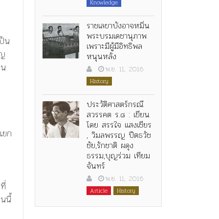
Knowledge
ราชเลขาบังอาจหมิ่น
พระบรมเดชานุภาพ
ป็น
เพราะมีผู้มีอิทธิพล
ัญ
หนุนหลัง
คน
พ.ย. 11, 2016
History
ประวัติศาสตร์กรณี
สวรรคต ร.๘ : เขียน
โดย สรรใจ แสงเชียร
ฟแยก
, วิมลพรรญ ปีตธวัช
ชัย,รักชาติ ผดุง
ธรรม,บุญร่วม เทียม
จันทร์
พ.ย. 11, 2016
ี่
Article
History
นนี้