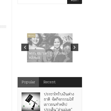
่มีหมวดหมู่
History
Article
History
K
ุตร”
” เทพ
คำสารภาพขอ
ะ
พระราชมารดา ผู้ทรงปิดทอง
หลังกระทำมิ
หลังพระ
สามรัชกาล ร่
Popular
Recent
ประชาไทรับเงินต่าง
ชาติ จัดกิจกรรมให้
เยาวชนทำคลิป
ประเด็น”ล่าแม่มด”