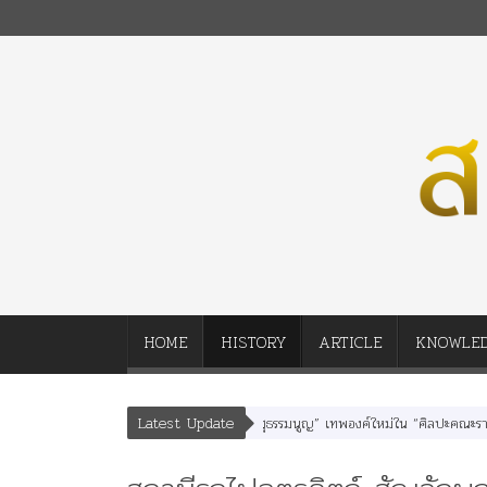
HOME
HISTORY
ARTICLE
KNOWLE
Latest Update
นา” “อรุณเทพบุตร” และ “เทพีรัฐธรรมนูญ” เทพองค์ใหม่ใน “ศิลปะคณะราษฎร”
พระ