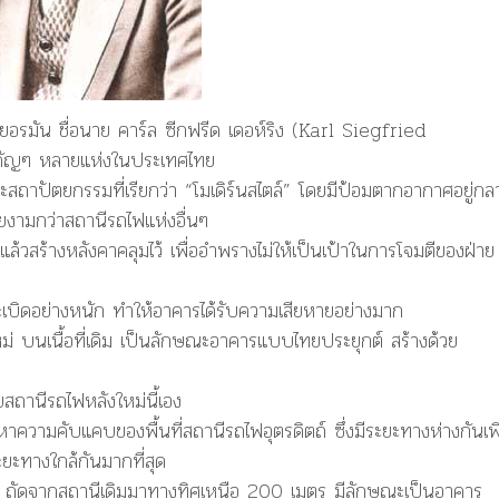
อรมัน ชื่อนาย คาร์ล ซีกฟรีด เดอห์ริง (Karl Siegfried
ำคัญๆ หลายแห่งในประเทศไทย
สถาปัตยกรรมที่เรียกว่า
“โมเดิร์นสไตล์”
โดยมีป้อมตากอากาศอยู่กล
ยงามกว่าสถานีรถไฟแห่งอื่นๆ
แล้วสร้างหลังคาคลุมไว้
เพื่ออำพรางไม่ให้เป็นเป้าในการโจมตีของฝ่าย
งระเบิดอย่างหนัก ทำให้อาคารได้รับความเสียหายอย่างมาก
ม่ บนเนื้อที่เดิม
เป็นลักษณะอาคารแบบไทยประยุกต์ สร้างด้วย
บสถานีรถไฟหลังใหม่นี้เอง
หาความคับแคบของพื้นที่สถานีรถไฟอุตรดิตถ์ ซึ่งมีระยะทางห่างกันเพ
ะยะทางใกล้กันมากที่สุด
ใหม่ ถัดจากสถานีเดิมมาทางทิศเหนือ 200 เมตร
มีลักษณะเป็นอาคาร