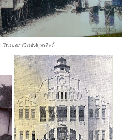
ิเวณสถานีรถไฟอุตรดิตถ์