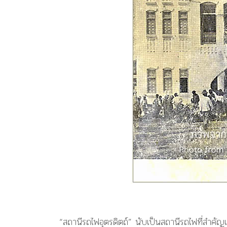
“สถานีรถไฟอุตรดิตถ์”
นับเป็นสถานีรถไฟที่สำคัญแห