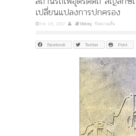
สถานีรถไฟอุตรดิตถ์ สัญลัก
เปลี่ยนแปลงการปกครอง
บน
ก.ย. 05, 2017
ปิดความเห็น
History
สถานี
รถไฟ
อุตรดิตถ์
Facebook
Twitter
Print
สัญลักษณ์
ความ
เจริญ
ของ
สยาม
ประเทศ
ก่อน
เปลี่ยนแปลง
การ
ปกครอง