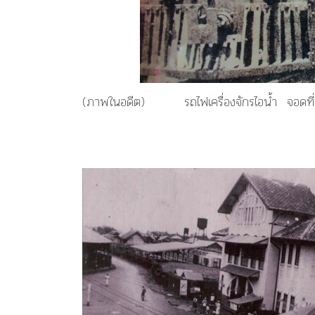
(ภาพในอดีต) รถไฟเครื่องจักรไอน้ำ จอดที่บร