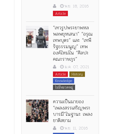
พ.ย. 18, 2016
Article
“เทวรูปพระยาพหล
พลพยุหเสนา” “อรุณ
เทพบุตร” และ “เทพี
รัฐธรรมนูญ” เทพ
องค์ใหม่ใน “ศิลปะ
คณะราษฎร”
ม.ค. 07, 2021
Article
History
Knowledge
ไม่มีหมวดหมู่
ความเป็นมาของ
“เพลงสรรเสริญพระ
บารมี”ในฐานะ เพลง
ชาติสยาม
พ.ย. 11, 2016