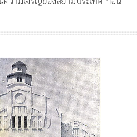
ษณ์ความเจริญของสยามประเทศ ก่อน
Article
History
Knowledge
ไม
“เทวรูปพระยาพหลพล
พยุหเสนา” “อรุณเทพบ
และ “เทพีรัฐธรรมนูญ
องค์ใหม่ใน “ศิลปะคณ
ราษฎร”