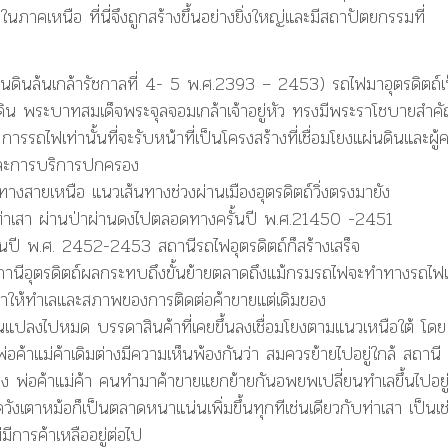
ภาคเหนือ ที่นี่จึงถูกสร้างขึ้นอย่างยิ่งใหญ่และมีสถาปัตยกรรมที่
นดินล้นเกล้ารัชกาลที่ 4- 5 พ.ศ.2393 – 2453) รถไฟมาอุตรดิตถ์เ
นดิน พระบาทสมเด็จพระจุลจอมเกล้าเจ้าอยู่หัว ทรงมีพระราโชบายสำค
รถไฟเท่านั้นที่จะรับหน้าที่เป็นโครงสร้างที่เชื่อมโยงแผ่นดินและผู้
 และการบริการปกครอง
ยเหนือ แนวเส้นทางช่วงผ่านเมืองอุตรดิตถ์วิ่งตรงมายัง
เลยท่าเสา ผ่านป่าผ่านดงไปตลอดทางครั้นปี พ.ศ.21450 -2451
ะในปี พ.ศ. 2452-2453 สถานีรถไฟอุตรดิตถ์ก็สร้างเสร็จ
ถานีอุตรดิตถ์ผลกระทบถึงขั้นย้ายตลาดถึงแม้กรมรถไฟจะทำทางรถไ
ำให้ทำเลและสภาพของการติดต่อค้าขายแต่เดิมของ
นแปลงไปหมด บรรดาสินค้าที่เคยขึ้นลงเชื่อมโยงตามแนวเหนือใต้ โดย
ค้าแม่ค้าเดิมต่างมีความเห็นพ้องกันว่า สมควรย้ายไปอยู่ใกล้ สถานี
 พ่อค้าแม่ค้า คนทำมาค้าขายแยกย้ายกันอพยพเปลี่ยนทำเลขึ้นไปอยู่ท
งเตาหม้อก็เป็นตลาดหนาแน่นเพิ่มขึ้นทุกทีเช่นเดียวกับท่าเสา เป็นเช่
มีการค้าเหลืออยู่ต่อไป