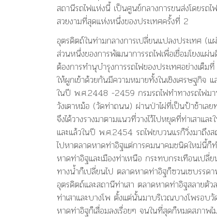
สถานีรถไฟแห่งนี้ เป็นศูนย์กลางการขนส่งโดยรถไฟใน
สวยงามที่สุดแห่งหนึ่งของประเทศครั้งที่ 2
อุตรดิตถ์ในท่ามกลางการเปลี่ยนแปลงประเทศ (แผ่
ส่วนหนึ่งของการพัฒนาการรถไฟเพื่อเชื่อมโยงแผ่
ต้องการทำนุบำรุงการรถไฟของประเทศอย่างเต็มที่ การ
ให้ผูกเข้าด้วยกันมีความหมายทั้งในเชิงเศรษฐกิจ
ในปี พ.ศ.2448 -2459 กรมรถไฟทำทางรถไฟมาทางสา
วังเตาหม้อ (วัดท่าถนน) ผ่านป่าไผ่ที่เป็นป้าช้า
จึงได้วางรางมาตามแนวที่วางไว้ไปหยุดที่ท่าเสาแล
และแล้วในปี พ.ศ.2454 รถไฟขบวนแรก็วิ่งมาถึงส
ไปหาตลาดหาดท่าอิฐแต่การคมนาคมชนิดใหม่นี้ก็ท
หาดท่าอิฐและเมืองท่าเหนือ กระทบกระเทือนเปลี่ย
ทางน้ำก็เปลี่ยนไป ตลาดหาดท่าอิฐก็ซวนเซบรรดาพ่อ
อุตรดิตถ์และสถานีท่าเสา ตลาดหาดท่าอิฐสลายตัวลง
ท่าเสาและบางโพ ตั้งแต่นั้นมาบริเวณบางโพรอบวัดวั
หาดท่าอิฐก็เสื่อมลงเรื่อยๆ จนในที่สุดก็หมดสภาพไม่