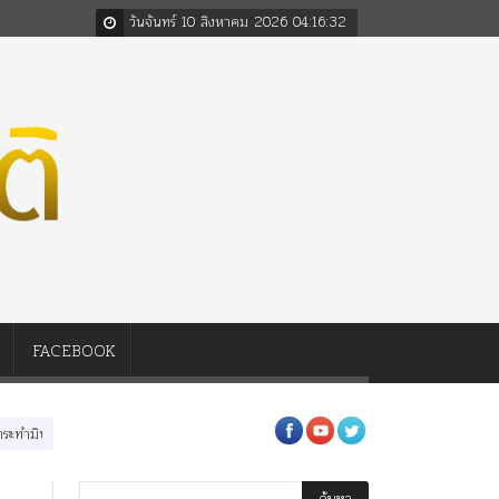
วันจันทร์ 10 สิงหาคม 2026
04
:
16
:
34
FACEBOOK
อในหลวงสามรัชกาล ร่วมกว่า 80ปี
ร.๖ สร้าง “จุฬาลงกรณ์มหาวิทยาลัย” ตามพระราชดำ