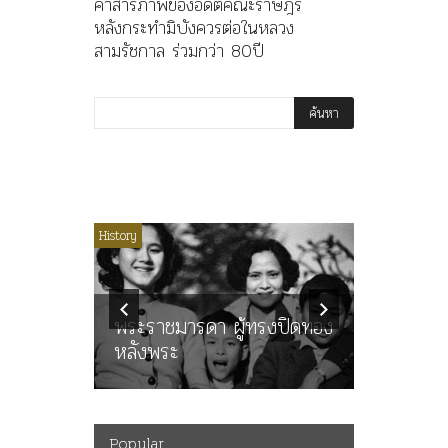
คำสารภาพของอดีตคณะราษฎร
หลังกระทำมิบังควรต่อในหลวง
สามรัชกาล ร่วมกว่า 80ปี
ไม่มีหมวดหมู่
History
Article
History
ลพล
ทพบุตร”
คำสารภา
นูญ” เทพ
ราษฎร หล
ะคณะ
พระราชมารดา ผู้ทรงปิดทอง
ต่อในหลว
หลังพระ
กว่า 80ป
Popular