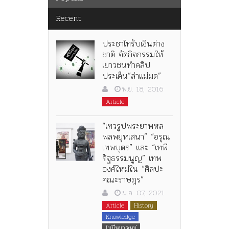
Recent
ประชาไทรับเงินต่าง
ชาติ จัดกิจกรรมให้
เยาวชนทำคลิป
ประเด็น”ล่าแม่มด”
พ.ย. 18, 2016
Article
“เทวรูปพระยาพหล
พลพยุหเสนา” “อรุณ
เทพบุตร” และ “เทพี
รัฐธรรมนูญ” เทพ
องค์ใหม่ใน “ศิลปะ
คณะราษฎร”
ม.ค. 07, 2021
Article
History
Knowledge
ไม่มีหมวดหมู่