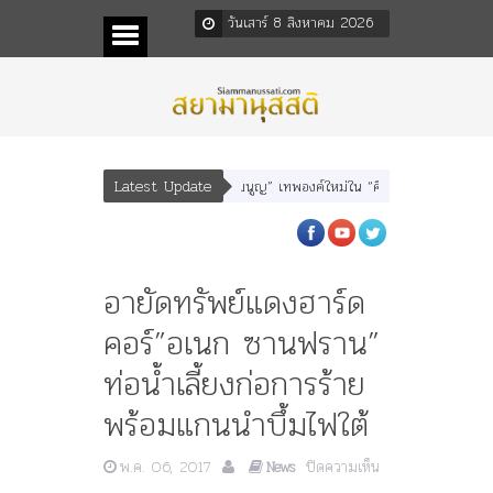
วันเสาร์ 8 สิงหาคม 2026
Latest Update
นา” “อรุณเทพบุตร” และ “เทพีรัฐธรรมนูญ” เทพองค์ใหม่ใน “ศิลปะคณะราษฎร”
พร
อายัดทรัพย์แดงฮาร์ด
คอร์”อเนก ซานฟราน”
ท่อน้ำเลี้ยงก่อการร้าย
พร้อมแกนนำบึ้มไฟใต้
พ.ค. 06, 2017
ปิดความเห็น
News
บน