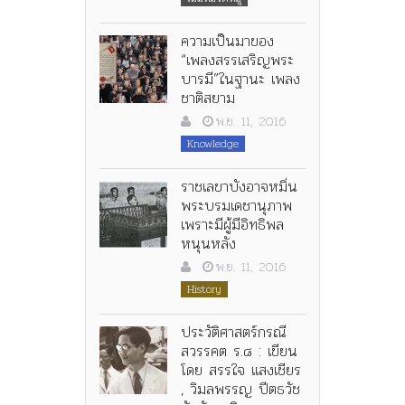
ความเป็นมาของ
“เพลงสรรเสริญพระ
บารมี”ในฐานะ เพลง
ชาติสยาม
พ.ย. 11, 2016
Knowledge
ราชเลขาบังอาจหมิ่น
พระบรมเดชานุภาพ
เพราะมีผู้มีอิทธิพล
หนุนหลัง
พ.ย. 11, 2016
History
ประวัติศาสตร์กรณี
สวรรคต ร.๘ : เขียน
โดย สรรใจ แสงเชียร
, วิมลพรรญ ปีตธวัช