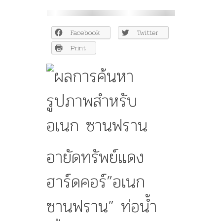
อายัด
ทรัพย์
แดง
Facebook
Twitter
ฮาร์ด
คอร์”อเนก
Print
ซาน
ฟราน”
ท่อ
น้ำ
เลี้ยง
ก่อการ
ร้าย
พร้อม
แกน
นำ
อายัดทรัพย์แดง
บึ้ม
ไฟ
ฮาร์ดคอร์”อเนก
ใต้
ซานฟราน” ท่อน้ำ