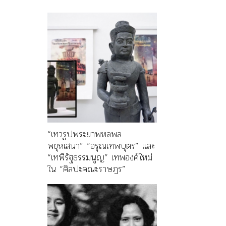
“เทวรูปพระยาพหลพล
พยุหเสนา” “อรุณเทพบุตร” และ
“เทพีรัฐธรรมนูญ” เทพองค์ใหม่
ใน “ศิลปะคณะราษฎร”