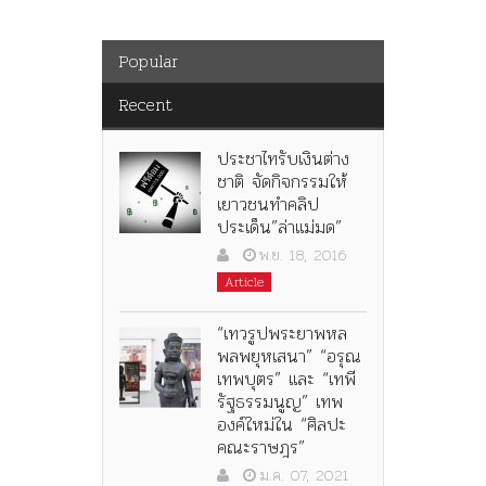
Popular
Recent
ประชาไทรับเงินต่าง
ชาติ จัดกิจกรรมให้
เยาวชนทำคลิป
ประเด็น”ล่าแม่มด”
พ.ย. 18, 2016
Article
“เทวรูปพระยาพหล
พลพยุหเสนา” “อรุณ
เทพบุตร” และ “เทพี
รัฐธรรมนูญ” เทพ
องค์ใหม่ใน “ศิลปะ
คณะราษฎร”
ม.ค. 07, 2021