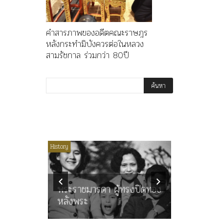
คำสารภาพของอดีตคณะราษฎร
หลังกระทำมิบังควรต่อในหลวง
สามรัชกาล ร่วมกว่า 80ปี
ไม่มีหมวดหมู่
History
Article
History
ลพล
ทพบุตร”
คำสารภา
นูญ” เทพ
ราษฎร หล
ะคณะ
พระราชมารดา ผู้ทรงปิดทอง
ต่อในหลว
หลังพระ
กว่า 80ป