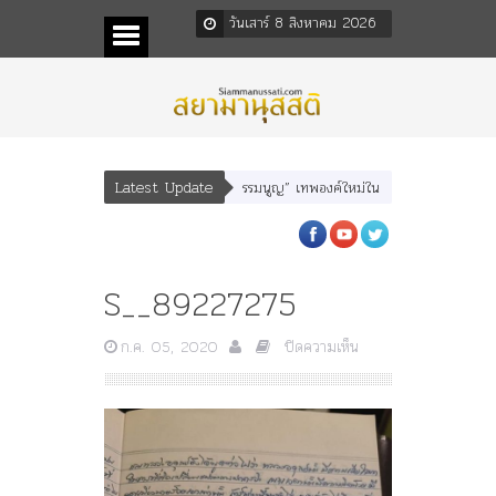
วันเสาร์ 8 สิงหาคม 2026
Latest Update
หเสนา” “อรุณเทพบุตร” และ “เทพีรัฐธรรมนูญ” เทพองค์ใหม่ใน “ศิลปะคณะราษฎร”
S__89227275
บน
ก.ค. 05, 2020
ปิดความเห็น
S__89227275