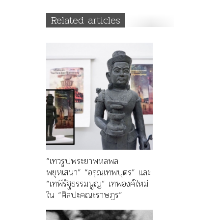
Related articles
“เทวรูปพระยาพหลพล
พยุหเสนา” “อรุณเทพบุตร” และ
“เทพีรัฐธรรมนูญ” เทพองค์ใหม่
ใน “ศิลปะคณะราษฎร”