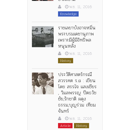
พ.ย. 11, 2016
Knowledge
ราชเลขาบังอาจหมิ่น
พระบรมเดชานุภาพ
เพราะมีผู้มีอิทธิพล
หนุนหลัง
พ.ย. 11, 2016
History
ประวัติศาสตร์กรณี
สวรรคต ร.๘ : เขียน
โดย สรรใจ แสงเชียร
, วิมลพรรญ ปีตธวัช
ชัย,รักชาติ ผดุง
ธรรม,บุญร่วม เทียม
จันทร์
พ.ย. 11, 2016
Article
History