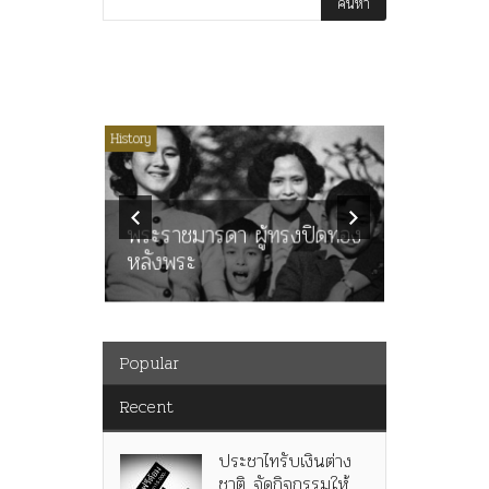
ไม่มีหมวดหมู่
History
Article
History
ลพล
ทพบุตร”
คำสารภา
นูญ” เทพ
ราษฎร หล
ะคณะ
พระราชมารดา ผู้ทรงปิดทอง
ต่อในหลว
หลังพระ
กว่า 80ป
Popular
Recent
ประชาไทรับเงินต่าง
ชาติ จัดกิจกรรมให้