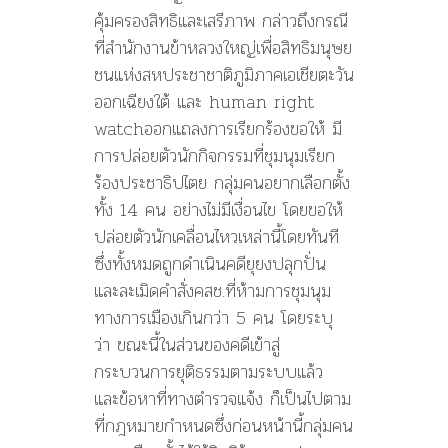
คุ้มครองสิทธิและเสรีภาพ กล่าวถึงกรณี
ที่สำนักงานข้าหลวงใหญ่เพื่อสิทธิมนุษย
ชนแห่งสหประชาชาติภูมิภาคเอเชียตะวัน
ออกเฉียงใต้ และ human right
watchออกแถลงการเรียกร้องขอให้ มี
การปล่อยตัวนักกิจกรรมที่ชุมนุมเรียก
ร้องประชาธิปไตย กลุ่มคนอยากเลือกตั้ง
ทั้ง 14 คน อย่างไม่มีเงื่อนไข โดยขอให้
ปล่อยตัวนักเคลื่อนไหวเหล่านี้โดยทันที
ซึ่งทั้งหมดถูกดำเนินคดียุยงปลุกปั่น
และละเมิดคำสั่งคสช.ที่ห้ามการชุมนุม
ทางการเมืองเกินกว่า 5 คน โดยระบุ
ว่า ขณะนี้ในส่วนของคดีเข้าสู่
กระบวนการยุติธรรมตามระบบแล้ว
และข้อหาที่ทางตำรวจแจ้ง ก็เป็นไปตาม
ที่กฎหมายกำหนดซึ่งก่อนหน้านี้กลุ่มคน