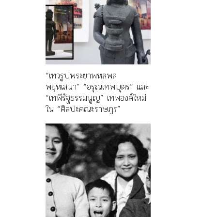
“เทวรูปพระยาพหลพล
พยุหเสนา” “อรุณเทพบุตร” และ
“เทพีรัฐธรรมนูญ” เทพองค์ใหม่
ใน “ศิลปะคณะราษฎร”