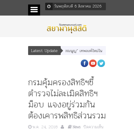
วันพฤหัสบดี 6 สิงหาคม 2026
Latest Update
หเสนา” “อรุณเทพบุตร” และ “เทพีรัฐธรรมนูญ” เทพองค์ใหม่ใน “ศิลปะคณะราษฎร”
กรมคุ้มครองสิทธิฯชี้
ตำรวจไม่ละเมิดสิทธิฯ
ม็อบ แจงอยู่ร่วมกัน
ต้องเคารพสิทธิส่วนรวม
พ.ค. 24, 2018
ปิดความเห็น
News
บน