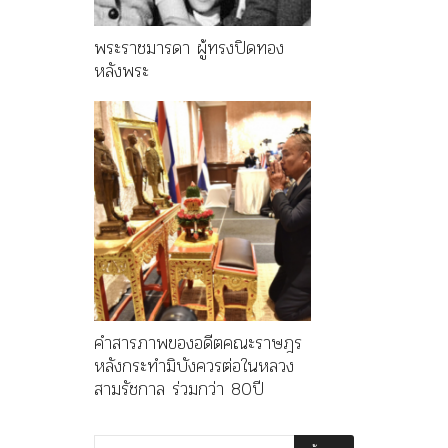
พระราชมารดา ผู้ทรงปิดทอง
หลังพระ
คำสารภาพของอดีตคณะราษฎร
หลังกระทำมิบังควรต่อในหลวง
สามรัชกาล ร่วมกว่า 80ปี