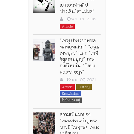
เยาวชนทำคลิป
ประเด็น”ล่าแม่มด”
พ.ย. 18, 2016
Article
“เทวรูปพระยาพหล
พลพยุหเสนา” “อรุณ
เทพบุตร” และ “เทพี
รัฐธรรมนูญ” เทพ
องค์ใหม่ใน “ศิลปะ
คณะราษฎร”
ม.ค. 07, 2021
Article
History
Knowledge
ไม่มีหมวดหมู่
ความเป็นมาของ
“เพลงสรรเสริญพระ
บารมี”ในฐานะ เพลง
ชาติสยาม