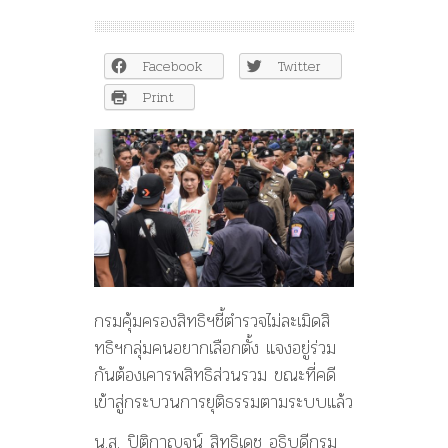
กรม
คุ้มครอง
สิ
Facebook
Twitter
ทธิฯ
ชี้
Print
ตำรวจ
ไม่
ละเมิด
สิ
ทธิฯ
ม็อบ
แจง
อยู่
ร่วม
กัน
ต้อง
กรมคุ้มครองสิทธิฯชี้ตำรวจไม่ละเมิดสิ
เคารพ
ทธิฯกลุ่มคนอยากเลือกตั้ง แจงอยู่ร่วม
สิทธิ
กันต้องเคารพสิทธิส่วนรวม ขณะที่คดี
ส่วน
รวม
เข้าสู่กระบวนการยุติธรรมตามระบบแล้ว
น.ส. ปิติกาญจน์ สิทธิเดช อธิบดีกรม