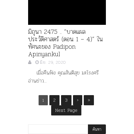
มิถุนา 2475 .. “บาดแผล
ประวัติศาสตร์ (ตอน 1 – 4)” ใน
ทัศนะของ Padipon
Apinyankul
มิ.ย. 29, 2020
เมื่อคืนฟัง คุณสันติสุข มะโรงศรี
อ่านข่าว...
2
3
›
»
1
Next Page