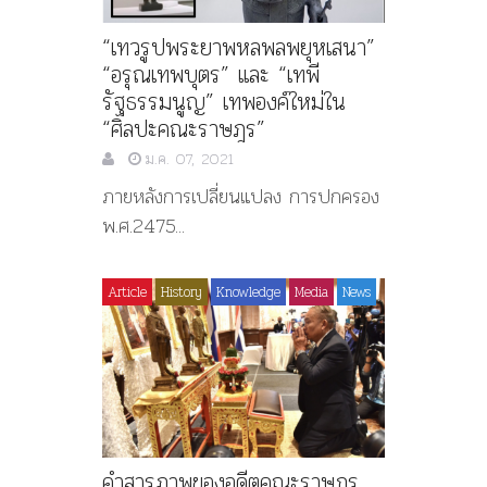
“เทวรูปพระยาพหลพลพยุหเสนา”
“อรุณเทพบุตร” และ “เทพี
รัฐธรรมนูญ” เทพองค์ใหม่ใน
“ศิลปะคณะราษฎร”
ม.ค. 07, 2021
ภายหลังการเปลี่ยนแปลง การปกครอง
พ.ศ.2475...
Article
History
Knowledge
Media
News
คำสารภาพของอดีตคณะราษฎร