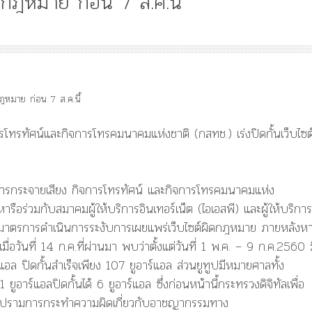
ิดกฎหมาย ก่อน 7 ส.ค.นี้
Article
History
Knowledge
ไม
“เทวรูปพระยาพหลพล
พยุหเสนา” “อรุณเทพบ
รทัศน์และกิจการโทรคมนาคมแห่งชาติ (กสทช.) เร่งปิดกั้นเว็บไซต
และ “เทพีรัฐธรรมนูญ
องค์ใหม่ใน “ศิลปะคณ
ราษฎร”
ารกระจายเสียง กิจการโทรทัศน์ และกิจการโทรคมนาคมแห่ง
รือร่วมกับสมาคมผู้ให้บริการอินเทอร์เน็ต (ไอเอสพี) และผู้ให้บริการ
ื่องมาตรการดำเนินการระงับการเผยแพร่เว็บไซต์ผิดกฎหมาย ภายหลังหา
่อวันที่ 14 ก.ค.ที่ผ่านมา พบว่าตั้งแต่วันที่ 1 พ.ค. – 9 ก.ค.2560 
์แอล ปิดกั้นสำเร็จเพียง 107 ยูอาร์แอล ส่วนยูทูปมีหมายศาลทั้ง
ยูอาร์แอลปิดกั้นได้ 6 ยูอาร์แอล ซึ่งก่อนหน้านี้กระทรวงดิจิทัลเพื่อ
าบปรามการกระทำความผิดเกี่ยวกับอาชญากรรมทาง