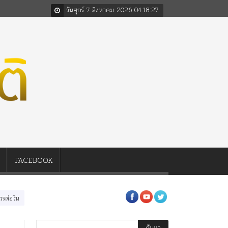
วันศุกร์ 7 สิงหาคม 2026
04
:
18
:
28
FACEBOOK
นหลวงสามรัชกาล ร่วมกว่า 80ปี
ร.๖ สร้าง “จุฬาลงกรณ์มหาวิทยาลัย” ตามพระราชดำริ