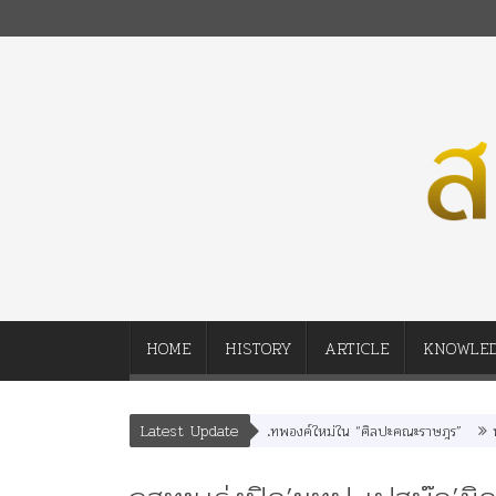
HOME
HISTORY
ARTICLE
KNOWLE
Latest Update
” “อรุณเทพบุตร” และ “เทพีรัฐธรรมนูญ” เทพองค์ใหม่ใน “ศิลปะคณะราษฎร”
พระรา