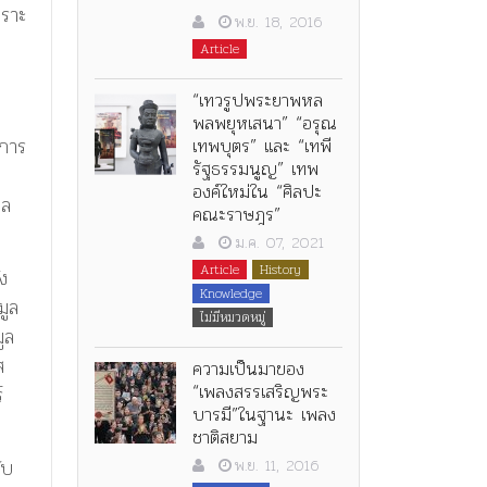
พราะ
พ.ย. 18, 2016
Article
“เทวรูปพระยาพหล
พลพยุหเสนา” “อรุณ
เทพบุตร” และ “เทพี
ิการ
รัฐธรรมนูญ” เทพ
องค์ใหม่ใน “ศิลปะ
อล
คณะราษฎร”
ม.ค. 07, 2021
Article
History
ง
Knowledge
มูล
ไม่มีหมวดหมู่
ูล
ส
ความเป็นมาของ
“เพลงสรรเสริญพระ
์
บารมี”ในฐานะ เพลง
ชาติสยาม
ับ
พ.ย. 11, 2016