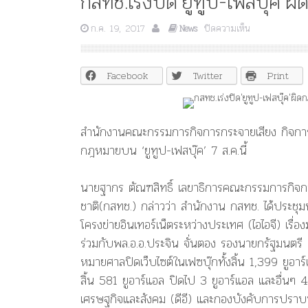
กสทช.เร่งปิด’ยูทูป-เฟสบุ๊ค’ผ
บน
ก.ค. 19, 2017
ปิดความเห็น
News
กสทช.เร่ง
ปิด’ยู
ทูป-
Facebook
Twitter
Print
เฟส
บุ๊ค’ผิด
กฎหมาย
ก่อน
สำนักงานคณะกรรมการกิจการกระจายเสียง กิจการโท
7
กฎหมายบน ‘ยูทูป-เฟสบุ๊ค’ 7 ส.ค.นี้
ส.ค.นี้
นายฐากร ตัณฑสิทธิ์ เลขาธิการคณะกรรมการกิจก
ชาติ(กสทช.) กล่าวว่า สำนักงาน กสทช. ได้ประชุมหา
โครงข่ายอินเทอร์เน็ตระหว่างประเทศ (ไอไอจี) เร
ร่วมกับพล.อ.อ.ประจิน จั่นตอง รองนายกรัฐมนตรี เมื
หมายศาลปิดเว็บไซต์ในเฟซบุ๊กทั้งสิ้น 1,399 ยูอาร
สิ้น 581 ยูอาร์แอล ปิดไป 3 ยูอาร์แอล และอื่นๆ 41 
เศรษฐกิจและสังคม (ดีอี) และกองบังคับการปร