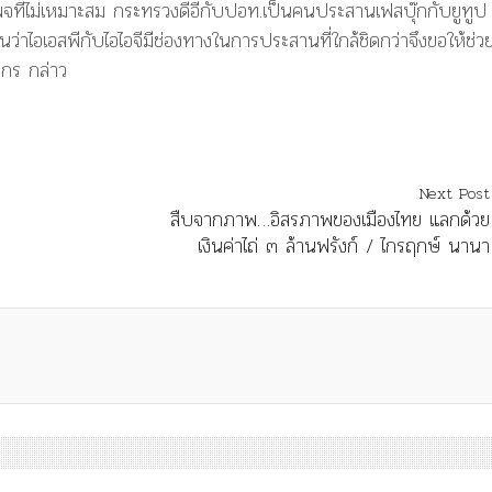
เพจที่ไม่เหมาะสม กระทรวงดีอีกับปอท.เป็นคนประสานเฟสบุ๊กกับยูทูป 
ว่าไอเอสพีกับไอไอจีมีช่องทางในการประสานที่ใกล้ชิดกว่าจึงขอให้ช่วย
ากร กล่าว
Next Post
สืบจากภาพ…อิสรภาพของเมืองไทย แลกด้วย
เงินค่าไถ่ ๓ ล้านฟรังก์ / ไกรฤกษ์ นานา