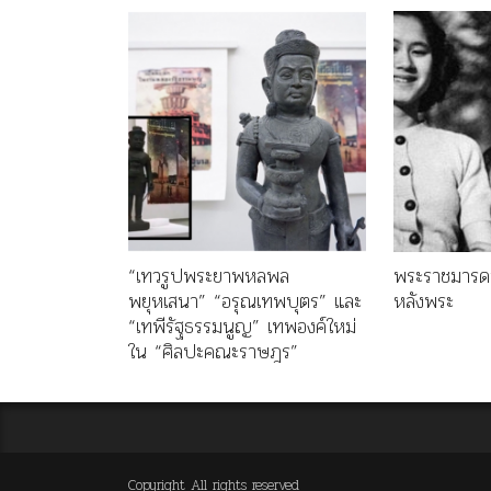
“เทวรูปพระยาพหลพล
พระราชมารดา
พยุหเสนา” “อรุณเทพบุตร” และ
หลังพระ
“เทพีรัฐธรรมนูญ” เทพองค์ใหม่
ใน “ศิลปะคณะราษฎร”
Copyright All rights reserved