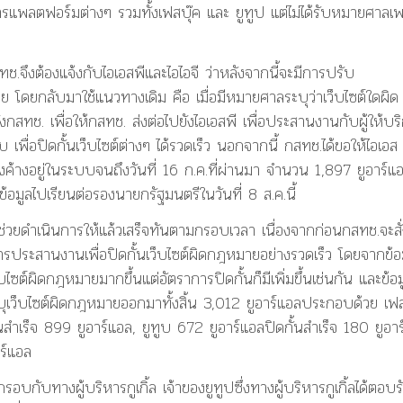
ารแพลตฟอร์มต่างๆ รวมทั้งเฟสบุ๊ค และ ยูทูป แต่ไม่ได้รับหมายศาลเ
ช.จึงต้องแจ้งกับไอเอสพีและไอไอจี ว่าหลังจากนี้จะมีการปรับ
โดยกลับมาใช้แนวทางเดิม คือ เมื่อมีหมายศาลระบุว่าเว็บไซต์ใดผิด
ทช. เพื่อให้กสทช. ส่งต่อไปยังไอเอสพี เพื่อประสานงานกับผู้ให้บร
พื่อปิดกั้นเว็บไซต์ต่างๆ ได้รวดเร็ว นอกจากนี้ กสทช.ได้ขอให้ไอเอส
คงค้างอยู่ในระบบจนถึงวันที่ 16 ก.ค.ที่ผ่านมา จำนวน 1,897 ยูอาร์แ
ำข้อมูลไปเรียนต่อรองนายกรัฐมนตรีในวันที่ 8 ส.ค.นี้
ะช่วยดำเนินการให้แล้วเสร็จทันตามกรอบเวลา เนื่องจากก่อนกสทช.จะสั่
นการประสานงานเพื่อปิดกั้นเว็บไซต์ผิดกฎหมายอย่างรวดเร็ว โดยจากข้อ
ซต์ผิดกฎหมายมากขึ้นแต่อัตราการปิดกั้นก็มีเพิ่มขึ้นเช่นกัน และข้อม
ะบุเว็บไซต์ผิดกฎหมายออกมาทั้งสิ้น 3,012 ยูอาร์แอลประกอบด้วย เฟ
นสำเร็จ 899 ยูอาร์แอล, ยูทูบ 672 ยูอาร์แอลปิดกั้นสำเร็จ 180 ยูอาร
ร์แอล
กรอบกับทางผู้บริหารกูเกิ้ล เจ้าของยูทูปซึ่งทางผู้บริหารกูเกิ้ลได้ตอบร