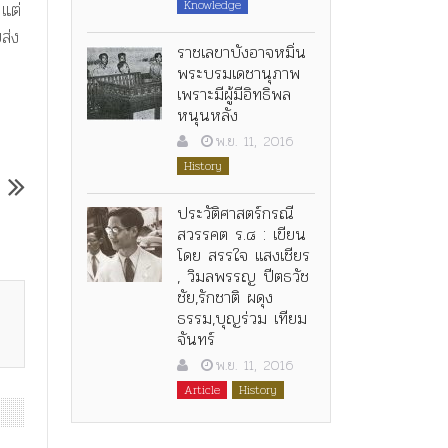
Knowledge
แต่
ส่ง
ราชเลขาบังอาจหมิ่น
พระบรมเดชานุภาพ
เพราะมีผู้มีอิทธิพล
หนุนหลัง
พ.ย. 11, 2016
History
ประวัติศาสตร์กรณี
สวรรคต ร.๘ : เขียน
โดย สรรใจ แสงเชียร
, วิมลพรรญ ปีตธวัช
ชัย,รักชาติ ผดุง
ธรรม,บุญร่วม เทียม
จันทร์
พ.ย. 11, 2016
Article
History