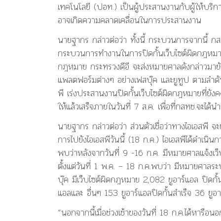
เทคโนโลยี (ปอท.) เป็นผู้ประสานงานกับผู้ให้บริก
อาจเกิดความคลาดเคลื่อนในการประสานงาน
นายฐากร กล่าวต่อว่า ทั้งนี้ กระบวนการจากนี้ กสท
กระบวนการทำงานในการปิดกั้นเว็บไซต์ผิดกฎหมาย 
กฎหมาย กระทรวงดีอี จะส่งหมายศาลดังกล่าวมายังกส
แพลตฟอร์มต่างๆ อย่างเฟสบุ๊ค และยูทูป ตามลำดับ เ
พี เร่งประสานงานปิดกั้นเว็บไซต์ผิดกฎหมายที่ยัง
ให้แล้วเสร็จภายในวันที่ 7 ส.ค. เพื่อที่กสทช.จะได้น
นายฐากร กล่าวต่อว่า ส่วนตัวเชื่อว่าทางไอเอสพี จ
การไปยังไอเอสพีวันนี้ (18 ก.ค.) ไอเอสพีได้ดำเนิ
พบว่าหลังจากวันที่ 9 -16 ก.ค. มีหมายศาลแจ้งเว็บไ
ตั้งแต่วันที่ 1 พ.ค. – 18 ก.ค.พบว่า มีหมายศาลร
บุ๊ค มีเว็บไซต์ผิดกฎหมาย 2,082 ยูอาร์แอล ปิดกั้
แอลและ อื่นๆ 153 ยูอาร์แอลปิดกั้นสำเร็จ 36 ยูอา
“นอกจากนี้เมื่อช่วงเช้าของวันที่ 18 ก.ค.ได้หารือนอ