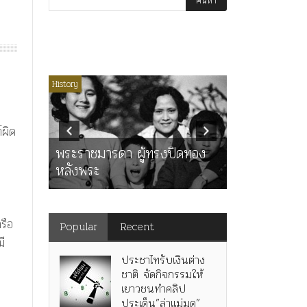
่มีหมวดหมู่
History
Article
History
K
ุตร”
์ผิด
” เทพ
คำสารภาพขอ
ะ
พระราชมารดา ผู้ทรงปิดทอง
หลังกระทำมิ
หลังพระ
สามรัชกาล ร่
รือ
Popular
Recent
มี
ประชาไทรับเงินต่าง
ชาติ จัดกิจกรรมให้
เยาวชนทำคลิป
ประเด็น”ล่าแม่มด”