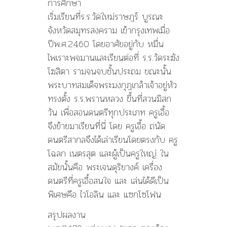
การศึกษา
เริ่มเรียนที่ร.ร.วัดใหม่ราษฎร์ บูรณะ
จังหวัดสมุทรสงคราม เข้ากรุงเทพเมื่อ
ปีพ.ศ.2460 โดยอาศัยอยู่กับ หมื่น
ไพเราะพจมานและเรียนต่อที่ ร.ร.วัดระฆัง
โฆสิตา รามจนจบชั้นประถม ขณะนั้น
พระบาทสมเด็จพระมงกุฎเกล้าเจ้าอยู่หัว
ทรงตั้ง ร.ร.พรานหลวง ขึ้นที่สวนมิสก
วัน เพื่อสอนดนตรีทุกประเภท ครูเอื้อ
จึงย้ายมาเรียนที่นี่ โดย ครูเอื้อ ถนัด
ดนตรีสากลจึงได้เล่าเรียนโดยตรงกับ ครู
โฉลก เนตรสุต และผู้เป็นครูใหญ่ ใน
สมัยนั้นคือ พระเจนดุริยางค์ เครื่อง
ดนตรีที่ครูเอื้อสนใจ และ เล่นได้ดีเป็น
พิเศษคือ ไวโอลิน และ แซกโซโฟน
สรุปผลงาน