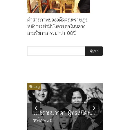
คำสารภาพของอดีตคณะราษฎร
หลังกระทำมิบังควรต่อในหลวง
สามรัชกาล ร่วมกว่า 80ปี
ไม่มีหมวดหมู่
History
Article
History
ลพล
ทพบุตร”
คำสารภา
นูญ” เทพ
ราษฎร หล
ะคณะ
พระราชมารดา ผู้ทรงปิดทอง
ต่อในหลว
หลังพระ
กว่า 80ป