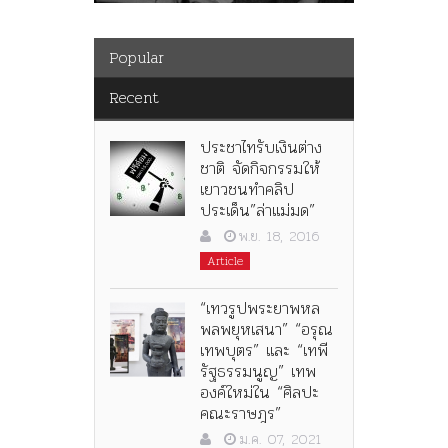
Popular
Recent
ประชาไทรับเงินต่าง
ชาติ จัดกิจกรรมให้
เยาวชนทำคลิป
ประเด็น”ล่าแม่มด”
พ.ย. 18, 2016
Article
“เทวรูปพระยาพหล
พลพยุหเสนา” “อรุณ
เทพบุตร” และ “เทพี
รัฐธรรมนูญ” เทพ
องค์ใหม่ใน “ศิลปะ
คณะราษฎร”
ม.ค. 07, 2021