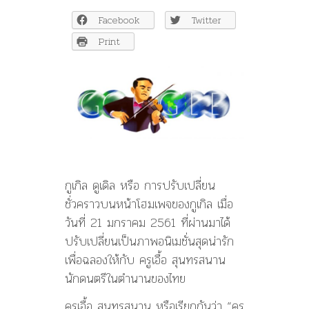
เผย
Facebook
Twitter
ประวัติ
ครู
Print
เอื้อ
สุนทร
สนาน
ลง
ดู
เดิ้ล
กูเกิล ดูเดิล หรือ การปรับเปลี่ยน
ชั่วคราวบนหน้าโฮมเพจของกูเกิล เมื่อ
วันที่ 21 มกราคม 2561 ที่ผ่านมาได้
ปรับเปลี่ยนเป็นภาพอนิเมชั่นสุดน่ารัก
เพื่อฉลองให้กับ ครูเอื้อ สุนทรสนาน
นักดนตรีในตำนานของไทย
ครูเอื้อ สุนทรสนาน หรือเรียกกันว่า “ครู