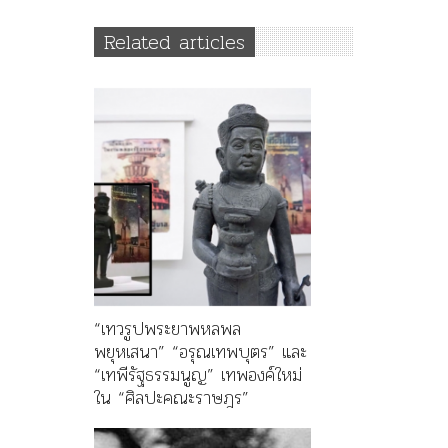
Related articles
“เทวรูปพระยาพหลพล
พยุหเสนา” “อรุณเทพบุตร” และ
“เทพีรัฐธรรมนูญ” เทพองค์ใหม่
ใน “ศิลปะคณะราษฎร”