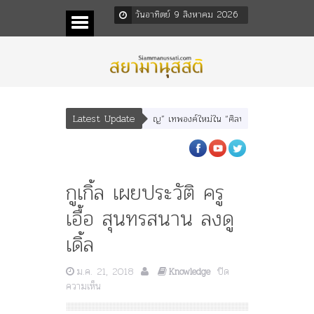
วันอาทิตย์ 9 สิงหาคม 2026
Latest Update
” “อรุณเทพบุตร” และ “เทพีรัฐธรรมนูญ” เทพองค์ใหม่ใน “ศิลปะคณะราษฎร”
พระรา
กูเกิ้ล เผยประวัติ ครู
เอื้อ สุนทรสนาน ลงดู
เดิ้ล
ม.ค. 21, 2018
ปิด
Knowledge
บน
ความเห็น
กู
เกิ้ล