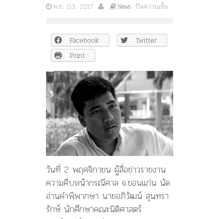
บน
พ.ย. 03, 2017
ปิดความเห็น
News
คุก!
จ่า
นิว-
Facebook
Twitter
พวก
6
Print
เดือน
รอ
ลงอาญา
2
ปี
ให้
รายงาน
ตัว
คุม
ประพฤติ
เลิก
วันที่ 2 พฤศจิกายน ผู้สื่อข่าวรายงาน
ติดต่อ
ความคืบหน้ากรณีศาล จ.ขอนแก่น นัด
กับ
เครือ
อ่านคำพิพากษา นายอภิวัฒน์ สุนทรา
ข่าย
รักษ์ นักศึกษาคณะนิติศาสตร์