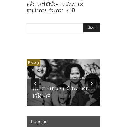
หลังกระทำมิบังควรต่อในหลวง
สามรัชกาล ร่วมกว่า 80ปี
ไม่มีหมวดหมู่
History
Article
History
ลพล
ทพบุตร”
คำสารภา
นูญ” เทพ
ราษฎร หล
ะคณะ
พระราชมารดา ผู้ทรงปิดทอง
ต่อในหลว
หลังพระ
กว่า 80ป
Popular