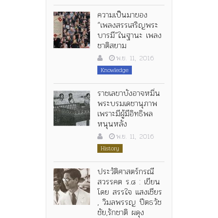
ความเป็นมาของ
“เพลงสรรเสริญพระ
บารมี”ในฐานะ เพลง
ชาติสยาม
พ.ย. 11, 2016
Knowledge
ราชเลขาบังอาจหมิ่น
พระบรมเดชานุภาพ
เพราะมีผู้มีอิทธิพล
หนุนหลัง
พ.ย. 11, 2016
History
ประวัติศาสตร์กรณี
สวรรคต ร.๘ : เขียน
โดย สรรใจ แสงเชียร
, วิมลพรรญ ปีตธวัช
ชัย,รักชาติ ผดุง