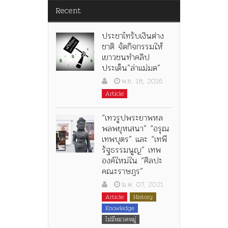
Recent
ประชาไทรับเงินต่าง
ชาติ จัดกิจกรรมให้
เยาวชนทำคลิป
ประเด็น”ล่าแม่มด”
พ.ย. 18, 2016
Article
“เทวรูปพระยาพหล
พลพยุหเสนา” “อรุณ
เทพบุตร” และ “เทพี
รัฐธรรมนูญ” เทพ
องค์ใหม่ใน “ศิลปะ
คณะราษฎร”
ม.ค. 07, 2021
Article
History
Knowledge
ไม่มีหมวดหมู่