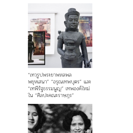
“เทวรูปพระยาพหลพล
พยุหเสนา” “อรุณเทพบุตร” และ
“เทพีรัฐธรรมนูญ” เทพองค์ใหม่
ใน “ศิลปะคณะราษฎร”