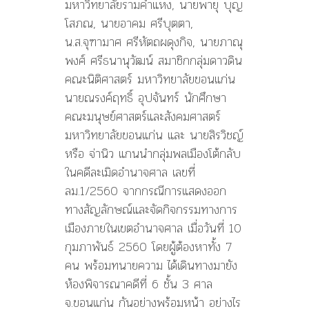
มหาวิทยาลัยรามคำแหง, นายพายุ บุญ
โสภณ, นายอาคม ศรีบุตตา,
น.ส.จุฑามาศ ศรีหัตถผดุงกิจ, นายภาณุ
พงศ์ ศรีธนานุวัฒน์ สมาชิกกลุ่มดาวดิน
คณะนิติศาสตร์ มหาวิทยาลัยขอนแก่น
นายณรงค์ฤทธิ์ อุปจันทร์ นักศึกษา
คณะมนุษย์ศาสตร์และสังคมศาสตร์
มหาวิทยาลัยขอนแก่น และ นายสิรวิชญ์
หรือ จ่านิว แกนนำกลุ่มพลเมืองโต้กลับ
ในคดีละเมิดอำนาจศาล เลขที่
ลม.1/2560 จากกรณีการแสดงออก
ทางสัญลักษณ์และจัดกิจกรรมทางการ
เมืองภายในเขตอำนาจศาล เมื่อวันที่ 10
กุมภาพันธ์ 2560 โดยผู้ต้องหาทั้ง 7
คน พร้อมทนายความ ได้เดินทางมายัง
ห้องพิจารณาคดีที่ 6 ชั้น 3 ศาล
จ.ขอนแก่น กันอย่างพร้อมหน้า อย่างไร