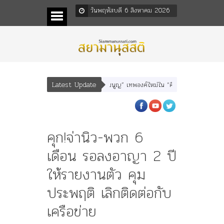
วันพฤหัสบดี 6 สิงหาคม 2026
Latest Update
นา” “อรุณเทพบุตร” และ “เทพีรัฐธรรมนูญ” เทพองค์ใหม่ใน “ศิลปะคณะราษฎร”
พร
คุก!จ่านิว-พวก 6
เดือน รอลงอาญา 2 ปี
ให้รายงานตัว คุม
ประพฤติ เลิกติดต่อกับ
เครือข่าย