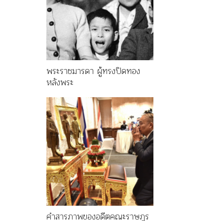
พระราชมารดา ผู้ทรงปิดทอง
หลังพระ
คำสารภาพของอดีตคณะราษฎร