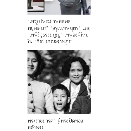
“เทวรูปพระยาพหลพล
พยุหเสนา” “อรุณเทพบุตร” และ
“เทพีรัฐธรรมนูญ” เทพองค์ใหม่
ใน “ศิลปะคณะราษฎร”
พระราชมารดา ผู้ทรงปิดทอง
หลังพระ