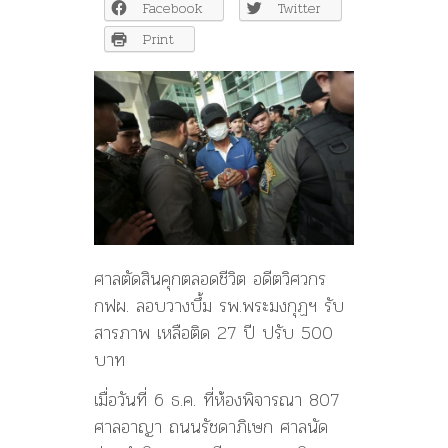
Facebook
Twitter
เสื้อ
แดง
Print
วาง
ระเบิด
โรง
พยาบาล
พระ
ม
งกุฏฯ
ศาลตัดสินคุกตลอดชีวิต อดีตวิศวกร
กฟผ. ลอบวางบึ้ม รพ.พระมงกุฏฯ รับ
สารภาพ เหลือติด 27 ปี ปรับ 500
บาท
เมื่อวันที่ 6 ธ.ค. ที่ห้องพิจารณา 807
ศาลอาญา ถนนรัชดาภิเษก ศาลนัด