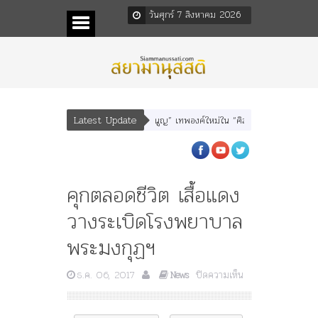
วันศุกร์ 7 สิงหาคม 2026
Latest Update
า” “อรุณเทพบุตร” และ “เทพีรัฐธรรมนูญ” เทพองค์ใหม่ใน “ศิลปะคณะราษฎร”
พระร
คุกตลอดชีวิต เสื้อแดง
วางระเบิดโรงพยาบาล
พระมงกุฏฯ
บน
ธ.ค. 06, 2017
ปิดความเห็น
News
คุก
ตลอด
ชีวิต