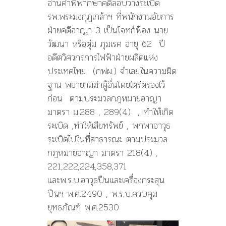
อ่านคำพิพากษาคดีลอบวางระเบิด
รพ.พระมงกุฏเกล้าฯ ที่พนักงานอัยการ
ฝ่ายคดีอาญา 3 เป็นโจทก์ฟ้อง นาย
วัฒนา หรือตุ่ม ภุมเรศ อายุ 62 ปี
อดีตวิศวกรการไฟฟ้าฝ่ายผลิตแห่ง
ประเทศไทย (กฟผ.) จำเลยในความผิด
ฐาน พยายามฆ่าผู้อื่นโดยไตร่ตรองไว้
ก่อน ตามประมวลกฎหมายอาญา
มาตรา ม.288 , 289(4) , ทำให้เกิด
ระเบิด ,ทำให้เสียทรัพย์ , พกพาอาวุธ
ระเบิดไปในที่สาธารณะ ตามประมวล
กฎหมายอาญา มาตรา 218(4) ,
221,222,224,358,371
และพ.ร.บ.อาวุธปืนและเครื่องกระสุน
ปืนฯ พ.ศ.2490 , พ.ร.บ.ควบคุม
ยุทธภัณฑ์ พ.ศ.2530