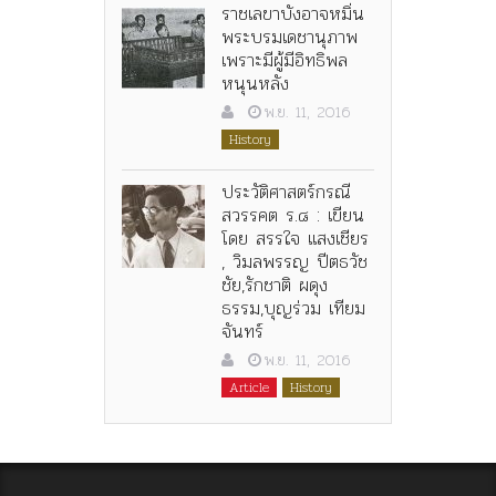
ราชเลขาบังอาจหมิ่น
พระบรมเดชานุภาพ
เพราะมีผู้มีอิทธิพล
หนุนหลัง
พ.ย. 11, 2016
History
ประวัติศาสตร์กรณี
สวรรคต ร.๘ : เขียน
โดย สรรใจ แสงเชียร
, วิมลพรรญ ปีตธวัช
ชัย,รักชาติ ผดุง
ธรรม,บุญร่วม เทียม
จันทร์
พ.ย. 11, 2016
Article
History