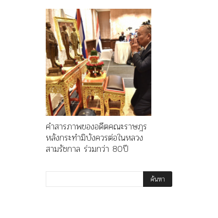
คำสารภาพของอดีตคณะราษฎร
หลังกระทำมิบังควรต่อในหลวง
สามรัชกาล ร่วมกว่า 80ปี