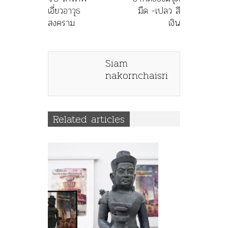
เอี่ยวอาวุธ
มืด -เปลว สี
สงคราม
เงิน
Siam
nakornchaisri
Related articles