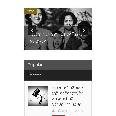
ไม่มีหมวดหมู่
History
Article
History
ลพล
ทพบุตร”
คำสารภา
นูญ” เทพ
ราษฎร หล
ะคณะ
พระราชมารดา ผู้ทรงปิดทอง
ต่อในหลว
หลังพระ
กว่า 80ป
Popular
Recent
ประชาไทรับเงินต่าง
ชาติ จัดกิจกรรมให้
เยาวชนทำคลิป
ประเด็น”ล่าแม่มด”
พ.ย. 18, 2016