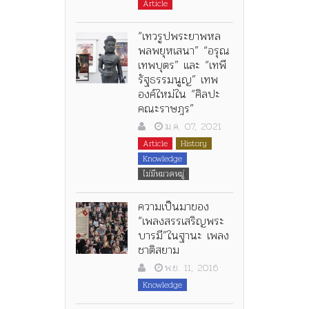
Article
“เทวรูปพระยาพหล
พลพยุหเสนา” “อรุณ
เทพบุตร” และ “เทพี
รัฐธรรมนูญ” เทพ
องค์ใหม่ใน “ศิลปะ
คณะราษฎร”
ม.ค. 07, 2021
Article
History
Knowledge
ไม่มีหมวดหมู่
ความเป็นมาของ
“เพลงสรรเสริญพระ
บารมี”ในฐานะ เพลง
ชาติสยาม
พ.ย. 11, 2016
Knowledge