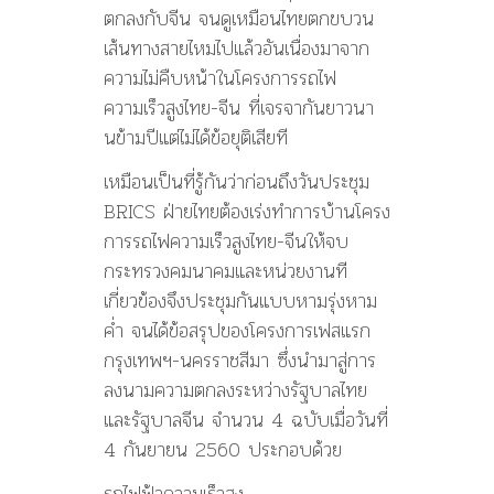
ตกลงกับจีน จนดูเหมือนไทยตกขบวน
เส้นทาง
สายไหมไปแล้วอันเนื่องมาจาก
ความไม่คืบหน้าในโครงการรถไ
ฟ
ความเร็วสูงไทย-จีน ที่เจรจากันยาวนา
นข้ามปีแต่
ไม่ได้ข้อยุติเสียที
เหมือนเป็นที่รู้กันว่าก่อน
ถึงวันประชุม
BRICS ฝ่ายไทยต้องเร่งทำการบ้านโค
รง
การรถไฟความเร็วสูงไทย-จี
นให้จบ
กระทรวงคมนาคมและหน่วยงานที
เกี่ยวข้องจึงประชุมกันแบบ
หามรุ่งหาม
ค่ำ จนได้ข้อสรุปของโครงการเฟสแ
รก
กรุงเทพฯ-นครราชสีมา ซึ่งนำมาสู่การ
ลงนามความตกล
งระหว่างรัฐบาลไทย
และรัฐบาล
จีน จำนวน 4 ฉบับเมื่อวันที่
4 กันยายน 2560 ประกอบด้วย
รถไฟฟ้าความเร็วสูง…