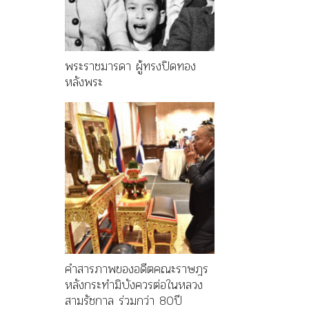
พระราชมารดา ผู้ทรงปิดทอง
หลังพระ
คำสารภาพของอดีตคณะราษฎร
หลังกระทำมิบังควรต่อในหลวง
สามรัชกาล ร่วมกว่า 80ปี