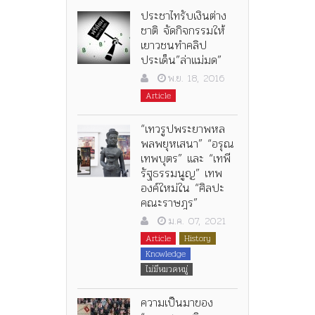
ประชาไทรับเงินต่าง
ชาติ จัดกิจกรรมให้
เยาวชนทำคลิป
ประเด็น”ล่าแม่มด”
พ.ย. 18, 2016
Article
“เทวรูปพระยาพหล
พลพยุหเสนา” “อรุณ
เทพบุตร” และ “เทพี
รัฐธรรมนูญ” เทพ
องค์ใหม่ใน “ศิลปะ
คณะราษฎร”
ม.ค. 07, 2021
Article
History
Knowledge
ไม่มีหมวดหมู่
ความเป็นมาของ