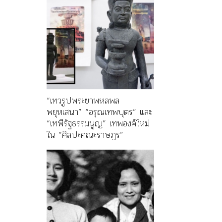
“เทวรูปพระยาพหลพล
พยุหเสนา” “อรุณเทพบุตร” และ
“เทพีรัฐธรรมนูญ” เทพองค์ใหม่
ใน “ศิลปะคณะราษฎร”