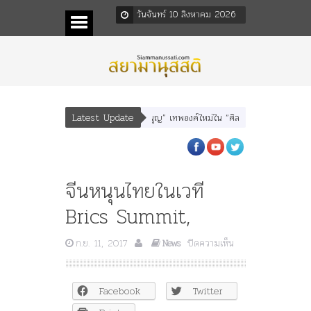
วันจันทร์ 10 สิงหาคม 2026
Latest Update
” “อรุณเทพบุตร” และ “เทพีรัฐธรรมนูญ” เทพองค์ใหม่ใน “ศิลปะคณะราษฎร”
พระรา
จีนหนุนไทยในเวที
Brics Summit,
บน
ก.ย. 11, 2017
ปิดความเห็น
News
จีน
หนุน
ไทย
Facebook
Twitter
ใน