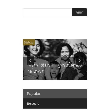
ไม่มีหมวดหมู่
History
Article
History
ลพล
ทพบุตร”
คำสารภา
นูญ” เทพ
ราษฎร หล
ะคณะ
พระราชมารดา ผู้ทรงปิดทอง
ต่อในหลว
หลังพระ
กว่า 80ป
Popular
Recent