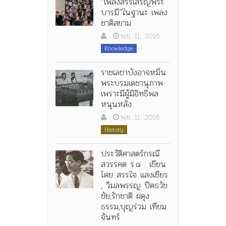
“เพลงสรรเสริญพระ
บารมี”ในฐานะ เพลง
ชาติสยาม
พ.ย. 11, 2016
Knowledge
ราชเลขาบังอาจหมิ่น
พระบรมเดชานุภาพ
เพราะมีผู้มีอิทธิพล
หนุนหลัง
พ.ย. 11, 2016
History
ประวัติศาสตร์กรณี
สวรรคต ร.๘ : เขียน
โดย สรรใจ แสงเชียร
, วิมลพรรญ ปีตธวัช
ชัย,รักชาติ ผดุง
ธรรม,บุญร่วม เทียม
จันทร์