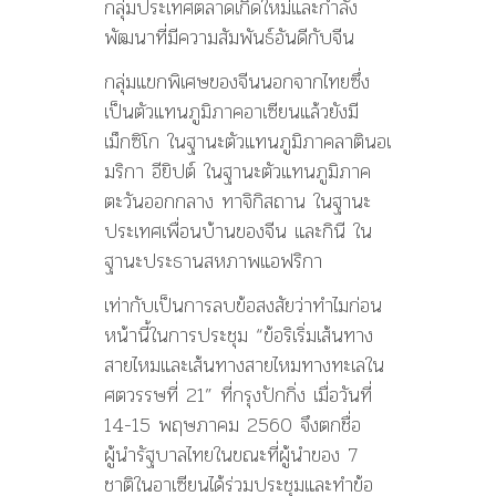
กลุ่มประเทศตลาดเกิ
ดใหม่และกำลัง
พัฒนาที่มีควา
มสัมพันธ์อันดีกับจีน
กลุ่มแขกพิเศษของจีนนอกจากไ
ทยซึ่ง
เป็นตัวแทนภูมิภาคอาเ
ซียนแล้วยังมี
เม็กซิโก ในฐานะตัวแทนภูมิภาคลาตินอเ
มริกา อียิปต์ ในฐานะตัวแทนภูมิภาค
ตะวันออ
กกลาง ทาจิกิสถาน ในฐานะ
ประเทศเพื่อนบ้านของจ
ีน และกินี ใน
ฐานะประธานสหภาพแอฟริกา
เท่ากับเป็นการลบข้อสงสัยว่
าทำไมก่อน
หน้านี้ในการประชุ
ม “ข้อริเริ่มเส้นทาง
สายไหมแล
ะเส้นทางสายไหมทางทะเลใน
ศตว
รรษที่ 21” ที่กรุงปักกิ่ง เมื่อวันที่
14-15 พฤษภาคม 2560 จึงตกชื่อ
ผู้นำรัฐบาลไทยในข
ณะที่ผู้นำของ 7
ชาติในอาเซียนได้ร่วมประชุม
และทำข้อ