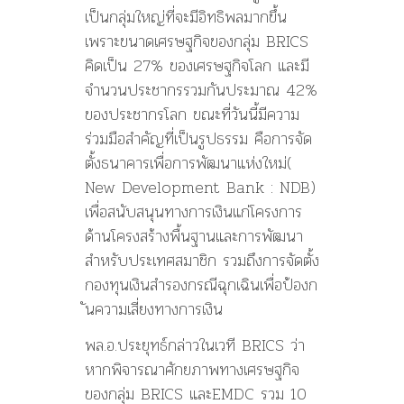
เป็นกลุ่มใหญ่ท
ี่จะมีอิทธิพลมากขึ้น
เพราะขนาดเศรษฐกิจของกลุ่ม BRICS
คิดเป็น 27% ของเศรษฐกิจโลก และมี
จำนวนประชากรรวมกันประ
มาณ 42%
ของประชากรโลก ขณะที่วันนี้มีความ
ร่วมมือส
ำคัญที่เป็นรูปธรรม คือการจัด
ตั้งธนาคารเพื่อกา
รพัฒนาแห่งใหม่(
New Development Bank : NDB)
เพื่อสนับสนุนทางการเงินแก่
โครงการ
ด้านโครงสร้างพื้นฐา
นและการพัฒนา
สำหรับประเทศสม
าชิก รวมถึงการจัดตั้ง
กองทุนเงิน
สำรองกรณีฉุกเฉินเพื่อป้องก
ันความเสี่ยงทางการเงิน
พล.อ.ประยุทธ์กล่าวในเวที BRICS ว่า
หากพิจารณาศักยภาพทางเศร
ษฐกิจ
ของกลุ่ม BRICS และEMDC รวม 10