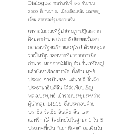
Dialogu
e) ระหว่างวันที่ 4-5 กันยายน
2560 ที่ผ่านมา ณ เมืองเซียะเหมิน มณฑลฝู
เจี้ยน สาธารณรัฐประชาชนจีน
เพราะในขณะที่ผู้นำไทยถูกปฎ
ิเสธจาก
ฝั่งมหาอำนาจประชาธิ
ปไตยตะวันตก
อย่างสหรัฐอเมริ
กาและยุโรป ด้วยเหตุผล
ว่าเป็นรัฐบาลทหา
รที่มาจากการยึด
อำนาจ นอกจากไม่เชิญร่วมขึ้นเวทีใ
หญ่
แล้วยังหาเรื่องสารพัด ทั้งค้ามนุษย์
ประมง การบินฯลฯ แต่นายสี จิ้นผิง
ประธานาธิบดีจีน ได้ส่งเทียบเชิญ
พล.อ.ประยุทธ์ เข้าร่วมประชุมระหว่าง
ผู้นำ
กลุ่ม BRICS ซึ่งประกอบด้วย
บราซิล รัสเซีย อินเดีย จีน และ
แอฟริกาใต้ โดยไทยไปในฐานะ 1 ใน 5
ประเทศที่เป็น “แขกพิเศษ” ของจีนใน