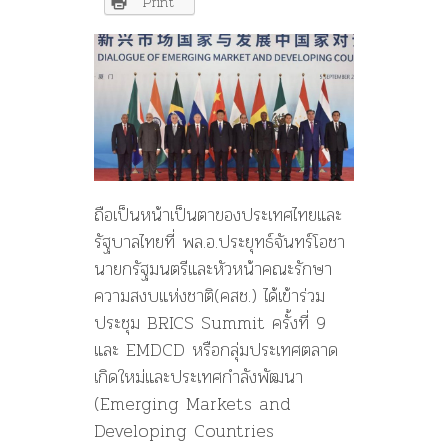
เวที
Print
Brics
Summit,
ถือเป็นหน้าเป็นตาของประเทศ
ไทยและ
รัฐบาลไทยที่ พล.อ.ประยุทธ์จันทร์โอชา
นายกรัฐมนตรีและหัวหน้าคณะร
ักษา
ความสงบแห่งชาติ(คสช.) ได้เข้าร่วม
ประชุม BRICS Summit ครั้งที่ 9
และ EMDCD หรือกลุ่มประเทศตลาด
เกิดใหม
่และประเทศกำลังพัฒนา
(Emerging Markets and
Developing Countries