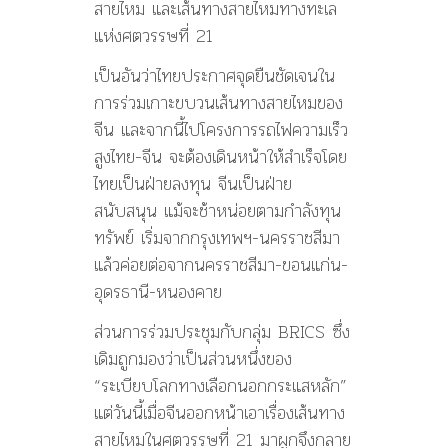
สายไหม และเส้นทางสายไหมทางทะเล
แห่
งศตวรรษที่ 21
เป็นอันว่าไทยประกาศจุดยืนช
ัดเจนใน
การร่วมเกาะขบวนเส้น
ทางสายไหมของ
จีน และจากนี้ไปโครงการรถไฟความ
เร็ว
สูงไทย-จีน จะต้องเดินหน้าให้สำเร็จโดย
ไทยเป็นฝ่ายลงทุน จีนเป็นฝ่าย
สนับสนุน แม้จะช้าหน่อยตามกำลังทุน
ทร
ัพย์ เริ่มจากกรุงเทพฯ-นครราชสีม
า
แล้วค่อยต่อจากนครราชสีมา-ข
อนแก่น-
อุดรธานี-หนองคาย
ส่วนการร่วมประชุมกับกลุ่ม BRICS ซึ่ง
เดิมถูกมองว่าเป็นส่วนห
นึ่งของ
“ระเบียบโลกทางเลือกนอกกระแ
สหลัก”
แต่วันนี้เมื่อจีนออกหน้าเอ
าเรื่องเส้นทาง
สายไหมในศตวร
รษที่ 21 มาผูกจึงกลาย