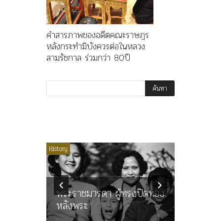
คำสารภาพของอดีตคณะราษฎร
หลังกระทำมิบังควรต่อในหลวง
สามรัชกาล ร่วมกว่า 80ปี
ไม่มีหมวดหมู่
History
Article
History
ลพล
ทพบุตร”
คำสารภา
นูญ” เทพ
ราษฎร หล
ะคณะ
พระราชมารดา ผู้ทรงปิดทอง
ต่อในหลว
หลังพระ
กว่า 80ป