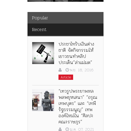
Popular
Recent
ประชาไทรับเงินต่าง
ชาติ จัดกิจกรรมให้
เยาวชนทำคลิป
ประเด็น”ล่าแม่มด”
พ.ย. 18, 2016
Article
“เทวรูปพระยาพหล
พลพยุหเสนา” “อรุณ
เทพบุตร” และ “เทพี
รัฐธรรมนูญ” เทพ
องค์ใหม่ใน “ศิลปะ
คณะราษฎร”
ม.ค. 07, 2021