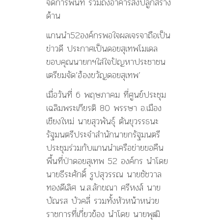
จัดการพื้นที่ รวมถึงอาคารสิ่งปลูกสร้าง
ด้าน
แกนนำ52องค์กรพอใจผลเจรจาถือเป็น
ข่าวดี ประกาศเป็นดอยสุเทพโมเดล
ขอบคุณนายกฯใส่ใจปัญหาประชาชน
เตรียมจัด’ฮ้องขวัญดอยสุเทพ’
เมื่อวันที่ 6 พฤษภาคม ที่ศูนย์ประชุม
เฉลิมพระเกียรติ 80 พรรษา อ.เมือง
เชียงใหม่ นายสุวพันธุ์ ตันยุวรรธนะ
รัฐมนตรีประจำสำนักนายกรัฐมนตรี
ประชุมร่วมกับแกนนำเครือข่ายขอคืน
พื้นที่ป่าดอยสุเทพ 52 องค์กร นำโดย
นายธีระศักดิ์ รูปสุวรรณ นายชัชวาล
ทองดีเลิศ น.ส.ลักขณา ศรีหงส์ นาย
บัณรส บัวคลี่ รวมทั้งหัวหน้าหน่วย
ราชการที่เกี่ยวข้อง นำโดย นายพุฒิ