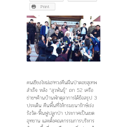
นา
ยกฯ
Print
ยุติ
ป่า
แหว่ง
คนเชียงใหม่เฮ!ทวงคืนผืนป่าดอยสุเทพ
สำเร็จ หลัง “สุวพันธุ์” ถก 52 เครือ
ข่ายฯค้านบ้านพักตุลาการได้ข้อสรุป 3
ประเด็น คืนพื้นที่ให้กรมธนารักษ์เร่ง
รังวัด-ฟื้นฟูปลูกป่า ประกาศเป็นเขต
อุทยาน และตั้งคณะกรรมการบริหาร