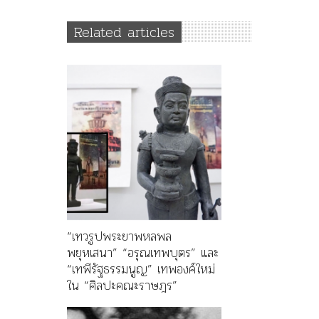
Related articles
“เทวรูปพระยาพหลพล
พยุหเสนา” “อรุณเทพบุตร” และ
“เทพีรัฐธรรมนูญ” เทพองค์ใหม่
ใน “ศิลปะคณะราษฎร”