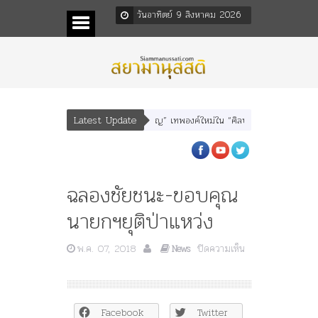
วันอาทิตย์ 9 สิงหาคม 2026
Latest Update
“อรุณเทพบุตร” และ “เทพีรัฐธรรมนูญ” เทพองค์ใหม่ใน “ศิลปะคณะราษฎร”
พระราชม
ฉลองชัยชนะ-ขอบคุณ
นายกฯยุติป่าแหว่ง
พ.ค. 07, 2018
ปิดความเห็น
News
บน
ฉลอง
ชัยชนะ-
ขอบคุณ
Facebook
Twitter