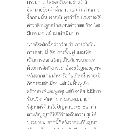
กรรมการ โดยจะจับตาอย่างใกล้
ชิด”นายธีระศักดิ์กล่าว และว่า ส่วนการ
รื้อถอนนั้น เราจะไม่พูดว่ารื้อ แต่เราจะใช้
คำว่าสิ่งปลูกสร้างแทนคำว่าเตขว้าง โดย
มีกรรมการเข้ามาดำเนินการ
นายธีระศักดิ์กล่าวด้วยว่า การดำเนิน
การต่อไปนี้ คือ การฟื้นฟู และเพื่อ
เป็นการฉลองใหญ่เป็นชัยชนะของเรา
ด้วยการจัดกิจกรรม ฮ้องขวัญดอยสุเทพ
หลังจากแกนนำหารือกันเร็วๆนี้ เราจะมี
กิจกรรมต่อเนื่อง แต่เน้นฟื้นฟูเชิง
สร้างสรรค์และพูดคุยแต่เรื่องดีๆ ไม่มีการ
รับบริจาคใดๆ ฝากขอบคุณนายก
รัฐมนตรีที่สนใจปัญหาประชาชน ทำ
ตามสัญญาที่ให้ไว้ว่าจะคืนความสุขให้
ประชาชน จากนี้ก็หวังว่าจะแก้ปัญหา