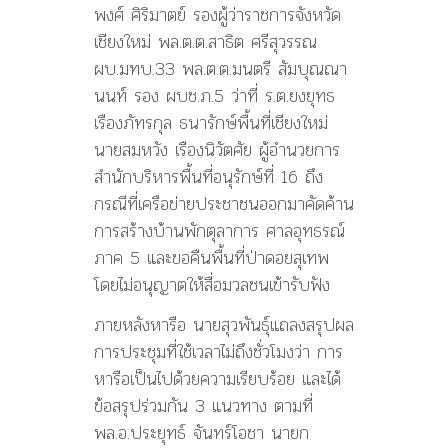
พงศ์ ศิริมาตย์ รองผู้ว่าราชการจังหวัด
เชียงใหม่ พล.ต.ต.สาธิต ศรีสุวรรณ
ผบ.มทบ.33 พล.ต.ต.มนตรี สัมบุณณา
นนท์ รอง ผบช.ภ.5 ว่าที่ ร.ต.ยงยุทธ
เรืองภัทรกุล ธนารักษ์พื้นที่เชียงใหม่
นายสมหวัง เรืองนิวัตศัย ผู้อำนวยการ
สำนักบริหารพื้นที่อนุรักษ์ที่ 16 ถึง
กรณีที่เครือข่ายประชาชนออกมาคัดค้าน
การสร้างบ้านพักตุลาการ ศาลอุทธรณ์
ภาค 5 และขอคืนพื้นที่ป่าดอยสุเทพ
โดยไม่อนุญาตให้สื่อมวลชนเข้ารับฟัง
ภายหลังหารือ นายสุวพันธุ์แถลงสรุปผล
การประชุมที่ใช้เวลาไม่ถึงชั่วโมงว่า การ
หารือเป็นไปด้วยความเรียบร้อย และได้
ข้อสรุปร่วมกัน 3 แนวทาง ตามที่
พล.อ.ประยุทธ์ จันทร์โอชา นายก