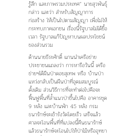
รู้สึก และภาพรวมประเทศ” นายสุวพันธุ์
กล่าว และว่า สำหรับสัญญาการ
ก่อสร้าง ให้เป็นไปตามสัญญา เพื่อไม่ให้
กระทบภาคเอกชน เรื่องนี้รัฐบาลไม่ได้ยื้อ
เวลา รัฐบาลแก้ปัญหาบนผลประโยชน์
ของส่วนรวม
ด้านนายธีระศักดิ์ แกนนำเครือข่าย
ประชาชนแถลงว่า การหารือวันนี้ เครือ
ข่ายฯได้ผืนป่าดอยสุเทพ หรือ บ้านป่า
แหว่งกลับเป็นผืนป่าที่อุดมสมบูรณ์
ดั้งเดิม ส่วนวิธีการที่จะทำต่อไปคือจะ
ฟื้นฟูพื้นที่ล้ำแนวป่าขึ้นไปคือ อาคารชุด
9 หลัง และบ้านพัก 45 หลัง กรม
ธนารักษ์จะเข้ารังวัดโดยเร็ว เสร็จแล้ว
ศาลจะโอนพื้นที่ที่แปลงนี้คืนธนารักษ์
แล้วธนารักษ์จะโอนไปให้ป่าไม้หรืออุทยา