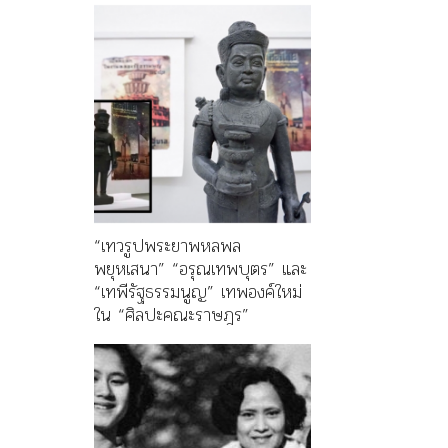
“เทวรูปพระยาพหลพล
พยุหเสนา” “อรุณเทพบุตร” และ
“เทพีรัฐธรรมนูญ” เทพองค์ใหม่
ใน “ศิลปะคณะราษฎร”