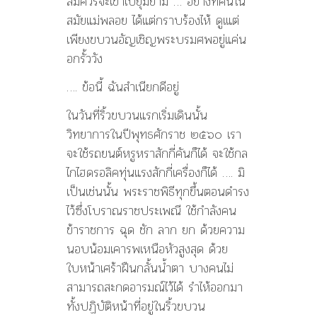
สมควรจะเข้าไปยุ่มย่าม … อย่างที่คนใน
สมัยแม่พลอย ได้แต่กราบร้องไห้ ดูเแต่
เพียงขบวนอัญเชิญพระบรมศพอยู่แค่น
อกรั้ววัง
…. ข้อนี้ ฉันสำเนียกดีอยู่
ในวันที่ริ้วขบวนแรกเริ่มเดินนั้น
วิทยาการในปีพุทธศักราช ๒๕๖๐ เรา
จะใช้รถยนต์หรูหราสักกี่คันก็ได้ จะใช้กล
ไกไฮดรอลิคทุ่นแรงสักกี่เครื่องก็ได้ …. มิ
เป็นเช่นนั้น พระราชพิธีทุกขึ้นตอนดำรง
ไว้ซึ่งโบราณราชประเพณี ใช้กำลังคน
ข้าราชการ ฉุด ชัก ลาก ยก ด้วยความ
นอบน้อมเคารพเหนือหัวสูงสุด ด้วย
ใบหน้าเศร้าฝืนกลั้นน้ำตา บางคนไม่
สามารถสะกดอารมณ์ไว้ได้ รำไห้ออกมา
ทั้งปฏิบัติหน้าที่อยู่ในริ้วขบวน