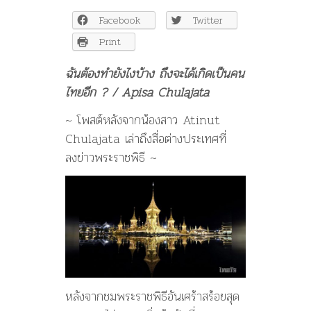
ทำ
Facebook
Twitter
ยัง
ไง
Print
บ้าง
ถึง
ฉันต้องทำยังไงบ้าง ถึงจะได้เกิดเป็นคน
จะ
ไทยอีก ? / Apisa Chulajata
ได้
เกิด
~ โพสต์หลังจากน้องสาว Atinut
เป็น
Chulajata เล่าถึงสื่อต่างประเทศที่
คน
ไทย
ลงข่าวพระราชพิธี ~
อีก
?
หลังจากชมพระราชพิธีอันเศร้าสร้อยสุด