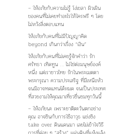
– ให้อภัยกับความไม่รู้ โง่เขลา ผิวเผิน
ของคนที่ไม่เคยทำอะไรให้ใครฟรี ๆ โดย
ไม่หวังสิ่งตอบแทน
ให้อภัยกับคนที่ไม่มีปัญญาคิด
beyond เกินกว่าเรื่อง “เงิน”
ให้อภัยกับคนที่ไม่เคยรู้จักคำว่า รัก
ศรัทธา เทิดทูน … ไม่ใช่ต่อมนุษย์องค์
หนึ่ง แต่เราชาวไทย รักในพระเมตตา
พระกรุณา ความประเสริฐ ที่มีเหนือหัว
จนมิอาจทดแทนได้หมด จนเป็นประเทศ
ที่สวยงามให้คุณมาเที่ยวชื่นชมทุกวันนี้
– ให้อภัยนะ เพราะชาติตะวันตกอย่าง
คุณ อาจชินกับการใช้อาวุธ แย่งชิง
take over ดินแดนมา เลยไม่เข้าใจวิธี
การที่ค่อย ๆ “สร้าง” แผ่นดินที่แห้งแล้ง