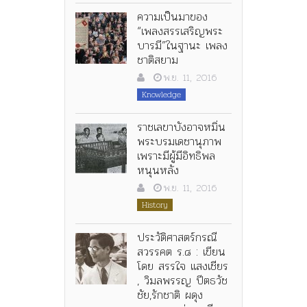
ความเป็นมาของ
“เพลงสรรเสริญพระ
บารมี”ในฐานะ เพลง
ชาติสยาม
พ.ย. 11, 2016
Knowledge
ราชเลขาบังอาจหมิ่น
พระบรมเดชานุภาพ
เพราะมีผู้มีอิทธิพล
หนุนหลัง
พ.ย. 11, 2016
History
ประวัติศาสตร์กรณี
สวรรคต ร.๘ : เขียน
โดย สรรใจ แสงเชียร
, วิมลพรรญ ปีตธวัช
ชัย,รักชาติ ผดุง