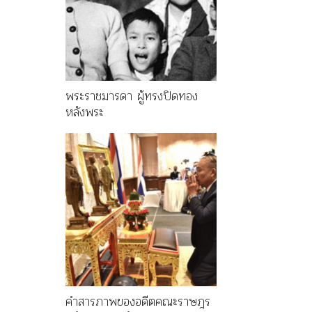
พระราชมารดา ผู้ทรงปิดทอง
หลังพระ
คำสารภาพของอดีตคณะราษฎร