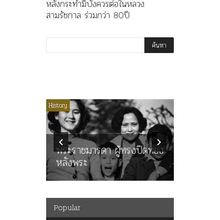
หลังกระทำมิบังควรต่อในหลวง
สามรัชกาล ร่วมกว่า 80ปี
ไม่มีหมวดหมู่
History
Article
History
ลพล
ทพบุตร”
คำสารภา
นูญ” เทพ
ราษฎร หล
ะคณะ
พระราชมารดา ผู้ทรงปิดทอง
ต่อในหลว
หลังพระ
กว่า 80ป
Popular