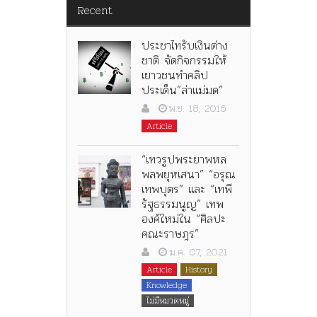
Recent
ประชาไทรับเงินต่าง
ชาติ จัดกิจกรรมให้
เยาวชนทำคลิป
ประเด็น”ล่าแม่มด”
พ.ย. 18, 2016
Article
“เทวรูปพระยาพหล
พลพยุหเสนา” “อรุณ
เทพบุตร” และ “เทพี
รัฐธรรมนูญ” เทพ
องค์ใหม่ใน “ศิลปะ
คณะราษฎร”
ม.ค. 07, 2021
Article
History
Knowledge
ไม่มีหมวดหมู่