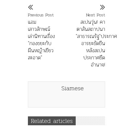
Previous Post
Next Post
แอม
สเปนวุ่น! คา
เสาวลักษณ์
ตาลันสถาปนา
เล่านิทานเรื่อง
"สาธารณรัฐ"ประกาศ
"กองขยะกับ
อารยะขัดขืน
ผืนหญ้าเขียว
หลังสเปน
สะอาด"
ประกาศยึด
อำนาจ!
Siamese
Related articles