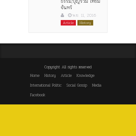
ธรรม,บุญร่วม เทียม
จันทร์
พ.ย. 11, 2016
Article
History
Copyright All rights reserved
Home
History
Article
Knowledge
International Politic
Social Gossip
Media
Facebook