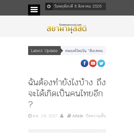
วันพฤหัสบดี 6 สิงหาคม 2026
Latest Update
ทพบุตร” และ “เทพีรัฐธรรมนูญ” เทพองค์ใหม่ใน “ศิลปะคณะราษฎร”
พระราชมารดา ผ
ฉันต้องทำยังไงบ้าง ถึง
จะได้เกิดเป็นคนไทยอีก
?
ต.ค. 29, 2017
ปิดความเห็น
Article
บน
ฉัน
ต้อง