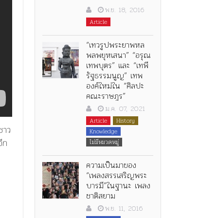
พ.ย. 18, 2016
Article
“เทวรูปพระยาพหล
พลพยุหเสนา” “อรุณ
เทพบุตร” และ “เทพี
รัฐธรรมนูญ” เทพ
องค์ใหม่ใน “ศิลปะ
คณะราษฎร”
ม.ค. 07, 2021
Article
History
าชาว
Knowledge
อีก
ไม่มีหมวดหมู่
ความเป็นมาของ
“เพลงสรรเสริญพระ
บารมี”ในฐานะ เพลง
ชาติสยาม
พ.ย. 11, 2016