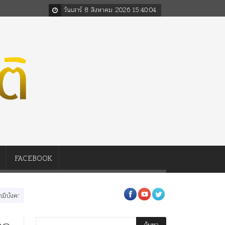
วันเสาร์ 8 สิงหาคม 2026
15
:
40
:
05
FACEBOOK
อในหลวงสามรัชกาล ร่วมกว่า 80ปี
ร.๖ สร้าง “จุฬาลงกรณ์มหาวิทยาลัย” ตามพระราชดำ