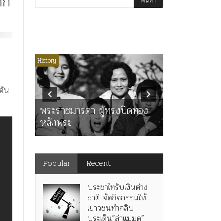
าก
่มีหมวดหมู่
History
Article
History
K
ุตร”
ตัน
” เทพ
คำสารภาพขอ
ะ
พระราชมารดา ผู้ทรงปิดทอง
หลังกระทำมิ
หลังพระ
สามรัชกาล ร่
Popular
Recent
ประชาไทรับเงินต่าง
ชาติ จัดกิจกรรมให้
เยาวชนทำคลิป
ประเด็น”ล่าแม่มด”