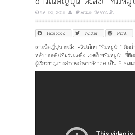
ชาวเน็ตญี่ปุ่น ตะลึง! “ทีมหม
บน
ก.ค. 05, 2018
ปิดความเห็น
Article
ชาว
เน็ต
ญี่ปุ่น
Facebook
Twitter
Print
ตะลึง!
“ทีม
ชาวเน็ตญี่ปุ่น ตะลึง! คลิปเด็กๆ “ทีมหมูป่า” ติ
หมูป่า”
หลังจากคลิปทีมช่วยเหลือ เจอเด็กๆทีมหมูป่า ที่ต
ติด
ถ้ำ
ผู้เชี่ยวชาญการสำรวจถ้ำจากอังกฤษ เป็น 2 คนแร
หลวง
ใช้
ภาษา
อังกฤษ
ได้
เก่ง
มาก