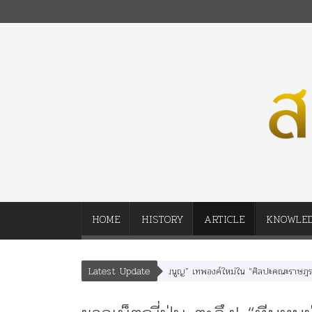
HOME
HISTORY
ARTICLE
KNOWLE
Latest Update
นา” “อรุณเทพบุตร” และ “เทพีรัฐธรรมนูญ” เทพองค์ใหม่ใน “ศิลปะคณะราษฎร”
พระ