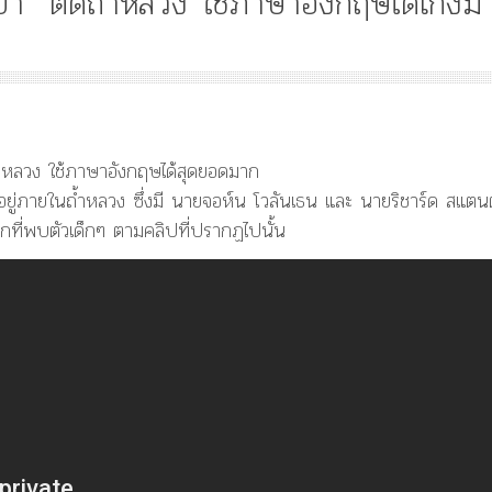
ูป่า” ติดถ้ำหลวง ใช้ภาษาอังกฤษได้เก่งม
Article
History
Knowledge
ไม
“เทวรูปพระยาพหลพล
ดถ้ำหลวง ใช้ภาษาอังกฤษได้สุดยอดมาก
พยุหเสนา” “อรุณเทพบ
ิดอยู่ภายในถ้ำหลวง ซึ่งมี นายจอห์น โวลันเธน และ นายริชาร์ด สแตน
และ “เทพีรัฐธรรมนูญ
กที่พบตัวเด็กๆ ตามคลิปที่ปรากฏไปนั้น
องค์ใหม่ใน “ศิลปะคณ
ราษฎร”