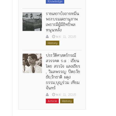
Knowledge
ราชเลขาบังอาจหมิ่น
พระบรมเดชานุภาพ
เพราะมีผู้มีอิทธิพล
หนุนหลัง
พ.ย. 11, 2016
History
ประวัติศาสตร์กรณี
สวรรคต ร.๘ : เขียน
โดย สรรใจ แสงเชียร
, วิมลพรรญ ปีตธวัช
ชัย,รักชาติ ผดุง
ธรรม,บุญร่วม เทียม
จันทร์
พ.ย. 11, 2016
Article
History