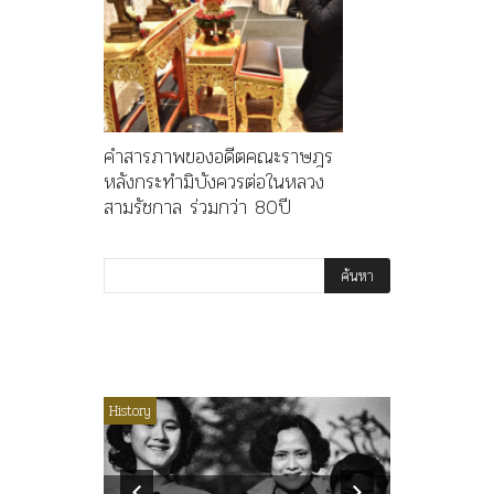
คำสารภาพของอดีตคณะราษฎร
หลังกระทำมิบังควรต่อในหลวง
สามรัชกาล ร่วมกว่า 80ปี
ไม่มีหมวดหมู่
History
Article
History
ลพล
ทพบุตร”
คำสารภา
นูญ” เทพ
ราษฎร หล