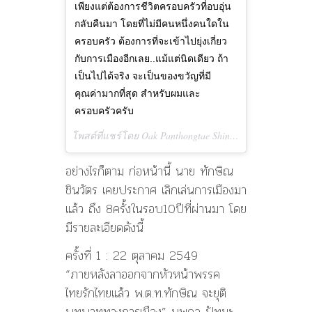
เพียงแต่ต้องการชีวิตครอบครัวที่อบอุ่น
กลับคืนมา โดยที่ไม่มีคนหนึ่งคนใดใน
ครอบครัว ต้องการที่จะเข้าไปยุ่งเกี่ยว
กับการเมืองอีกเลย..แม้แต่นิดเดียว ถ้า
เป็นไปได้จริง จะเป็นของขวัญที่มี
คุณค่ามากที่สุด สำหรับผมและ
ครอบครัวครับ
โพสต์ที่แชร์โดย Oak Panthongtae Shinawatra (@oak_ptt) เมื่อ
อย่างไรก็ตาม ก่อหน้านี้ นาย ทักษิณ
ชินวัตร เคยประกาศ เลิกเล่นการเมืองมา
แล้ว ถึง 8ครั้งในรอบ10ปีที่ผ่านมา โดย
มีรายละเอียดดังนี้
ครั้งที่ 1 : 22 ตุลาคม 2549
“ภายหลังลาออกจากหัวหน้าพรรค
ไทยรักไทยแล้ว พ.ต.ท.ทักษิณ จะยุติ
บทบาททางการเมือง” นพดล ปัทมะ