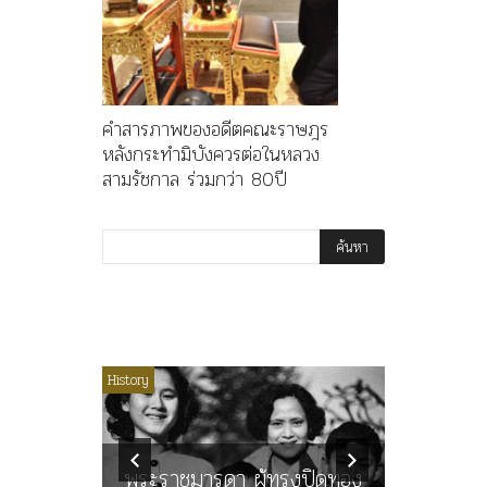
คำสารภาพของอดีตคณะราษฎร
หลังกระทำมิบังควรต่อในหลวง
สามรัชกาล ร่วมกว่า 80ปี
ไม่มีหมวดหมู่
History
Article
History
ลพล
ทพบุตร”
คำสารภา
นูญ” เทพ
ราษฎร หล
ะคณะ
พระราชมารดา ผู้ทรงปิดทอง
ต่อในหลว