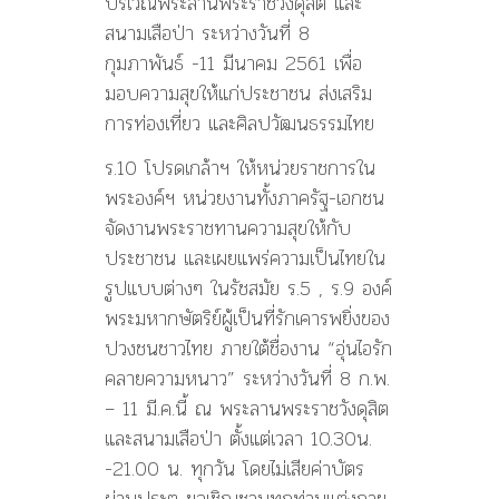
บริเวณพระลานพระราชวังดุสิต และ
สนามเสือป่า ระหว่างวันที่ 8
กุมภาพันธ์ -11 มีนาคม 2561 เพื่อ
มอบความสุขให้แก่ประชาชน ส่งเสริม
การท่องเที่ยว และศิลปวัฒนธรรมไทย
ร.10 โปรดเกล้าฯ ให้หน่วยราชการใน
พระองค์ฯ หน่วยงานทั้งภาครัฐ-เอกชน
จัดงานพระราชทานความสุขให้กับ
ประชาชน และเผยแพร่ความเป็นไทยใน
รูปแบบต่างๆ ในรัชสมัย ร.5 , ร.9 องค์
พระมหากษัตริย์ผู้เป็นที่รักเคารพยิ่งของ
ปวงชนชาวไทย ภายใต้ชื่องาน “อุ่นไอรัก
คลายความหนาว” ระหว่างวันที่ 8 ก.พ.
– 11 มี.ค.นี้ ณ พระลานพระราชวังดุสิต
และสนามเสือป่า ตั้งแต่เวลา 10.30น.
-21.00 น. ทุกวัน โดยไม่เสียค่าบัตร
ผ่านประตู ขอเชิญชวนทุกท่านแต่งกาย