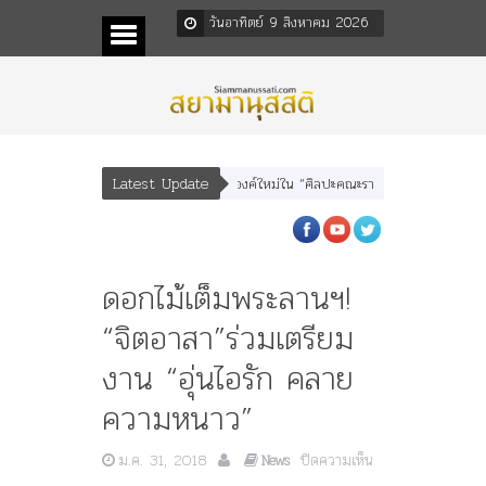
วันอาทิตย์ 9 สิงหาคม 2026
Latest Update
บุตร” และ “เทพีรัฐธรรมนูญ” เทพองค์ใหม่ใน “ศิลปะคณะราษฎร”
พระราชมารดา ผู้
ดอกไม้เต็มพระลานฯ!
“จิตอาสา”ร่วมเตรียม
งาน “อุ่นไอรัก คลาย
ความหนาว”
บน
ม.ค. 31, 2018
ปิดความเห็น
News
ดอกไม้