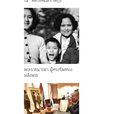
ใน “ศิลปะคณะราษฎร”
พระราชมารดา ผู้ทรงปิดทอง
หลังพระ