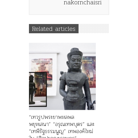
nakornchaisri
Related articles
“เทวรูปพระยาพหลพล
พยุหเสนา” “อรุณเทพบุตร” และ
“เทพีรัฐธรรมนูญ” เทพองค์ใหม่