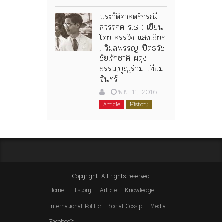
ประวัติศาสตร์กรณี
สวรรคต ร.๘ : เขียน
โดย สรรใจ แสงเชียร
, วิมลพรรญ ปีตธวัช
ชัย,รักชาติ ผดุง
ธรรม,บุญร่วม เทียม
จันทร์
พ.ย. 11, 2016
Article
History
Copyright All rights reserved
Home
History
Article
Knowledge
International Politic
Social Gossip
Media
Facebook