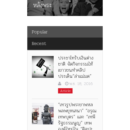
หลังพระ
กว่า 80ป
Popular
Recent
ประชาไทรับเงินต่าง
ชาติ จัดกิจกรรมให้
เยาวชนทำคลิป
ประเด็น”ล่าแม่มด”
พ.ย. 18, 2016
Article
“เทวรูปพระยาพหล
พลพยุหเสนา” “อรุณ
เทพบุตร” และ “เทพี
รัฐธรรมนูญ” เทพ
องค์ใหม่ใน “ศิลปะ