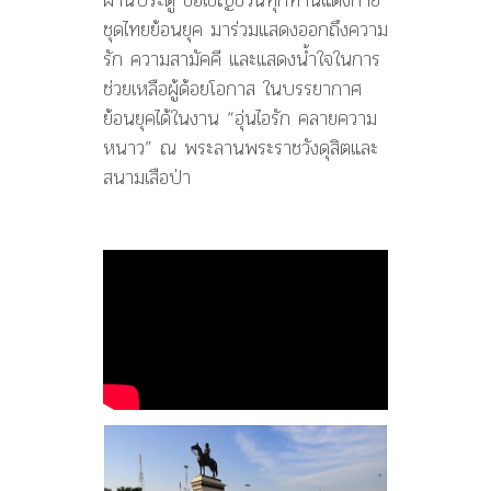
ชุดไทยย้อนยุค มาร่วมแสดงออกถึงความ
รัก ความสามัคคี และแสดงน้ำใจในการ
ช่วยเหลือผู้ด้อยโอกาส ในบรรยากาศ
ย้อนยุคได้ในงาน “อุ่นไอรัก คลายความ
หนาว” ณ พระลานพระราชวังดุสิตและ
สนามเสือป่า