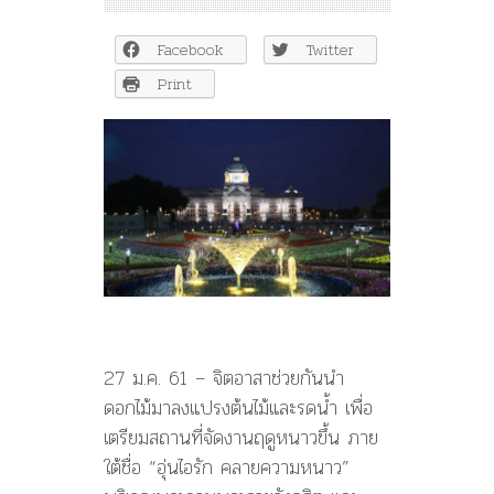
เต็ม
พระ
Facebook
Twitter
ลานฯ!
“จิต
Print
อาสา”ร่วม
เตรียม
งาน
“อุ่น
ไอ
รัก
คลาย
ความ
หนาว”
27 ม.ค. 61 – จิตอาสาช่วยกันนำ
ดอกไม้มาลงแปรงต้นไม้และรดน้ำ เพื่อ
เตรียมสถานที่จัดงานฤดูหนาวขึ้น ภาย
ใต้ชื่อ “อุ่นไอรัก คลายความหนาว”