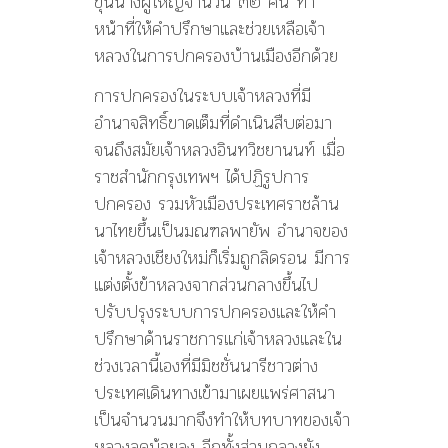
ขุนนางผู้ใหญ่จำนวน ๓๒ คน ทำ
หน้าที่ให้คำปรึกษาและช่วยเหลือเจ้า
หลวงในการปกครองบ้านเมืองอีกด้วย
การปกครองในระบบเจ้าหลวงที่มี
อำนาจสิทธิ์ขาดเต็มที่ดำเนินสืบต่อมา
จนถึงสมัยเจ้าหลวงอินทวิชยานนท์ เมื่อ
ราชสำนักกรุงเทพฯ ได้ปฏิรูปการ
ปกครอง รวมหัวเมืองประเทศราชล้าน
นาไทยขึ้นเป็นมณฑลพายัพ อำนาจของ
เจ้าหลวงเชียงใหม่ก็เริ่มถูกลิดรอน มีการ
แต่งตั้งข้าหลวงจากส่วนกลางขึ้นไป
ปรับปรุงระบบการปกครองและให้คำ
ปรึกษาด้านราชการแก่เจ้าหลวงและใน
ช่วงเวลานี้เองที่มีมิชชั่นนารีชาวต่าง
ประเทศเดินทางเข้ามาเผยแพร่ศาสนา
เป็นจำนวนมากจึงทำให้บทบาทของเจ้า
หลวงลดน้อยลง อีกทั้งส่วนกลางยัง