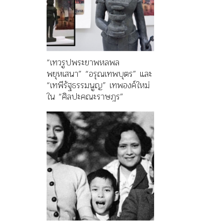
“เทวรูปพระยาพหลพล
พยุหเสนา” “อรุณเทพบุตร” และ
“เทพีรัฐธรรมนูญ” เทพองค์ใหม่
ใน “ศิลปะคณะราษฎร”