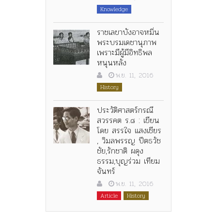
Knowledge
ราชเลขาบังอาจหมิ่น
พระบรมเดชานุภาพ
เพราะมีผู้มีอิทธิพล
หนุนหลัง
พ.ย. 11, 2016
History
ประวัติศาสตร์กรณี
สวรรคต ร.๘ : เขียน
โดย สรรใจ แสงเชียร
, วิมลพรรญ ปีตธวัช
ชัย,รักชาติ ผดุง
ธรรม,บุญร่วม เทียม
จันทร์
พ.ย. 11, 2016
Article
History