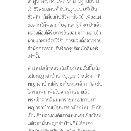
ลำพูน ลำปาง แพร่ น่าน มีฐานะเป็น
เจ้าชีวิตของคนทั่วไปในรูปแบบที่เป็น
ชีวิตที่ใกล้เคียงกับชีวิตกษัตริย์ เพียงแต่
ย่อส่วนให้พอสมกับฐานะ ผู้ที่จะเป็นเจ้า
หลวงต้องได้รับการยินยอมจากเหล่าเจ้า
นายและจะต้องได้รับการแต่งตั้งจากราช
สำนักกรุงธนบุรีหรือกรุงรัตนโกสินทร์
เท่านั้น
ตำแหน่งเจ้าหลวงในเชียงใหม่เริ่มขึ้นใน
สมัยพญาจ่าบ้าน (บุญมา) หลังจากที่
พญาจ่าบ้านได้ร่วมกับพระเจ้ากาวิละขับ
ไล่พวกพม่าพ้นไปจากล้านนาแล้ว
พระเจ้าตากสินมหาราชทรงสถาปนา
พญาจ่าบ้านเป็นพระยาเชียงใหม่ ซึ่งนับ
เป็นเจ้าหลวงองค์แรกแห่งนครเชียงใหม่
แต่เวลานั้นพญาจ่าบ้านก็มิได้ครอง