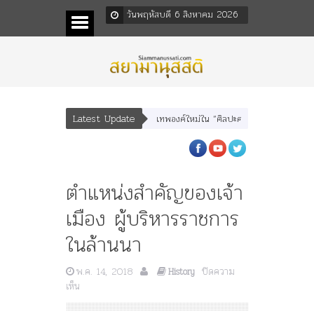
วันพฤหัสบดี 6 สิงหาคม 2026
Latest Update
ุณเทพบุตร” และ “เทพีรัฐธรรมนูญ” เทพองค์ใหม่ใน “ศิลปะคณะราษฎร”
พระราชมาร
ตำแหน่งสำคัญของเจ้า
เมือง ผู้บริหารราชการ
ในล้านนา
พ.ค. 14, 2018
ปิดความ
History
บน
เห็น
ตำแหน่ง
สำคัญ