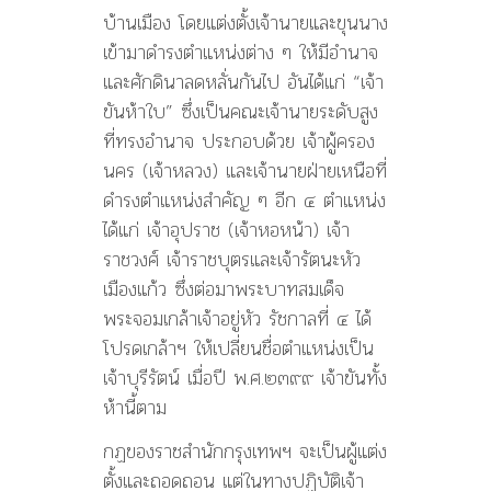
บ้านเมือง โดยแต่งตั้งเจ้านายและขุนนาง
เข้ามาดำรงตำแหน่งต่าง ๆ ให้มีอำนาจ
และศักดินาลดหลั่นกันไป อันได้แก่ “เจ้า
ขันห้าใบ” ซึ่งเป็นคณะเจ้านายระดับสูง
ที่ทรงอำนาจ ประกอบด้วย เจ้าผู้ครอง
นคร (เจ้าหลวง) และเจ้านายฝ่ายเหนือที่
ดำรงตำแหน่งสำคัญ ๆ อีก ๔ ตำแหน่ง
ได้แก่ เจ้าอุปราช (เจ้าหอหน้า) เจ้า
ราชวงศ์ เจ้าราชบุตรและเจ้ารัตนะหัว
เมืองแก้ว ซึ่งต่อมาพระบาทสมเด็จ
พระจอมเกล้าเจ้าอยู่หัว รัชกาลที่ ๔ ได้
โปรดเกล้าฯ ให้เปลี่ยนชื่อตำแหน่งเป็น
เจ้าบุรีรัตน์ เมื่อปี พ.ศ.๒๓๙๙ เจ้าขันทั้ง
ห้านี้ตาม
กฏของราชสำนักกรุงเทพฯ จะเป็นผู้แต่ง
ตั้งและถอดถอน แต่ในทางปฏิบัติเจ้า