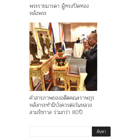
พระราชมารดา ผู้ทรงปิดทอง
หลังพระ
คำสารภาพของอดีตคณะราษฎร
หลังกระทำมิบังควรต่อในหลวง
สามรัชกาล ร่วมกว่า 80ปี