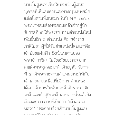
นายชั้นสูงของเชียงใหม่จะเป็นผู้เสนอ
บุคคลที่เห็นสมควรและทางกรุงเทพฯมัก
แต่งตั้งตามที่เสนอมา ในปี พ.ศ. ๒๔๐๒
พระบาทสมเด็จพระจอมเกล้าเจ้าอยู่หัว
รัชกาลที่ ๔ ได้พระราชทานตำแหน่งใหม่
เพิ่มขึ้นอีก ๑ ตำแหน่ง คือ “เจ้าราช
ภาคิไนย” ผู้ที่ได้รับตำแหน่งนี้คนแรกคือ
เจ้าน้อยแผ่นฟ้า ซึ่งเป็นหลานของ
พระเจ้ากาวิละ ในรัชสมัยของพระบาท
สมเด็จพระจุลจอมเกล้าเจ้าอยู่หัว รัชกาล
ที่ ๕ ได้พระราชทานตำแหน่งใหม่ให้กับ
เจ้านายฝ่ายเหนือเพิ่มอีก ๓ ตำแหน่ง
ได้แก่ เจ้าราชสัมพันธวงศ์ เจ้าราชภาติก
วงศ์ และเจ้าสุริยวงศ์ นอกจากนั้นแล้วยัง
มีคณะกรรมการที่เรียกว่า “เค้าสนาม
หลวง” ประกอบด้วยเจ้านายชั้นสูงและ