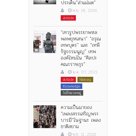
ประเด็น”ล่าแม่มด”
พ.ย. 18, 2016
Article
“เทวรูปพระยาพหล
พลพยุหเสนา” “อรุณ
เทพบุตร” และ “เทพี
รัฐธรรมนูญ” เทพ
องค์ใหม่ใน “ศิลปะ
คณะราษฎร”
ม.ค. 07, 2021
Article
History
Knowledge
ไม่มีหมวดหมู่
ความเป็นมาของ
“เพลงสรรเสริญพระ
บารมี”ในฐานะ เพลง
ชาติสยาม
พ.ย. 11, 2016