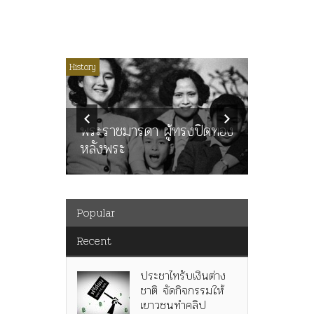
ไม่มีหมวดหมู่
History
Article
History
ลพล
ทพบุตร”
คำสารภา
นูญ” เทพ
ราษฎร หล
ะคณะ
พระราชมารดา ผู้ทรงปิดทอง
ต่อในหลว
หลังพระ
กว่า 80ป
Popular
Recent
ประชาไทรับเงินต่าง
ชาติ จัดกิจกรรมให้
เยาวชนทำคลิป