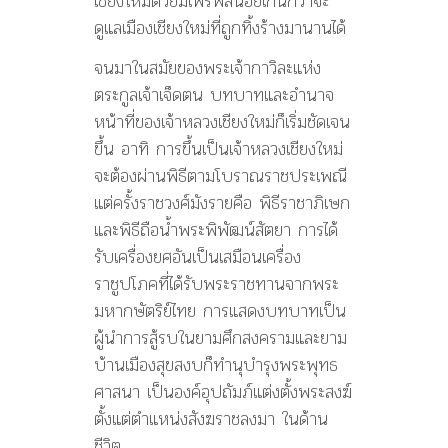
เชียงใหม่ด้วยมีไพร่พลน้อยเกินกว่าจะ
ดูแลเมืองเชียงใหม่ที่ถูกทิ้งร้างมานานได้
จนมาในสมัยของพระเจ้ากาวิละแห่ง
ตระกูลเจ้าเจ็ดตน บทบาทและอำนาจ
หน้าที่ของเจ้าหลวงเชียงใหม่ก็เริ่มชัดเจน
ขึ้น อาทิ การขึ้นเป็นเจ้าหลวงเชียงใหม่
จะต้องผ่านพิธีตามโบราณราชประเพณี
แต่ครั้งราชวงศ์มังรายคือ พิธีราชาภิเษก
และพิธีถือน้ำพระพิพัฒน์สัตยา การได้
รับเครื่องยศอันเป็นเสมือนเครื่อง
ราชูปโภคที่ได้รับพระราชทานจากพระ
มหากษัตริย์ไทย การแสดงบทบาทเป็น
ผู้นำการสู้รบในยามศึกสงครามและยาม
บ้านเมืองสุขสงบก็ทำนุบำรุงพระพุทธ
ศาสนา เป็นองค์อุปถัมภ์แต่งตั้งพระสงฆ์
ตั้งแต่ตำแหน่งสังฆราชลงมา ในด้าน
ชีวิต