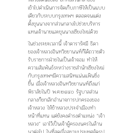
เข้าไปดำเนินการจัดเก็บภาษีให้เป็นแบบ
เดียวกับระบบกรุงเทพฯ ตลอดจนแต่ง
ตั้งขุนนางจากส่วนกลางไปช่วยบริหาร
แทนเจ้านายและขุนนางเชียงใหม่ด้วย
ในช่วงระยะเวลานี้ เจ้าดารารัศมี ธิดา
ของเจ้าหลวงอินทวิชยานนท์ก็ได้ถวายตัว
รับราชการฝ่ายในเป็นเจ้าจอม ทำให้
ความสัมพันธ์ระหว่างราชสำนักเชียงใหม่
กับกรุงเทพฯมีความสนิทแน่นแฟ้นยิ่ง
ขึ้น เมื่อเจ้าหลวงอินทวิชยานนท์ถึงแก่
พิราลัยในปี พ.ศ.๒๔๔๐ รัฐบาลส่วน
กลางก็ยกเลิกอำนาจการปกครองของ
เจ้าหลวง ให้ข้าหลวงประจำเมืองทำ
หน้าที่แทน แต่ยังคงดำรงตำแหน่ง “เจ้า
หลวง” เอาไว้เป็นเจ้าผู้ครองนครในล้าน
นาต่อไป ในที่สุดเมื่อสยามประเทศจัดรูป