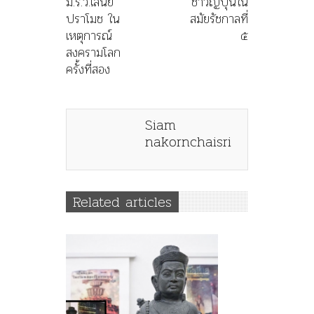
ม.ร.ว.เสนีย์
ชาวญี่ปุ่นใน
ปราโมช ใน
สมัยรัชกาลที่
เหตุการณ์
๕
สงครามโลก
ครั้งที่สอง
Siam
nakornchaisri
Related articles