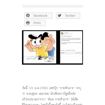
วงการ
การ์ตูน
ไทย
Facebook
Twitter
เศร้า
“ต้อม
Print
ขาย
หัวเราะ”
เสีย
ชีวิต
อย่าง
สงบ
อายุ
59
ปี
วันนี้ (21 ม.ค.2561) เฟซบุ๊ก “ขายหัวเราะ” ระบุ
ว่า นายสุพล เมนาคม นักเขียนการ์ตูนชื่อดัง
เจ้าของนามปากกา “ต้อม ขายหัวเราะ” ได้เสีย
ชีวิตอย่างสงบ โดยมีเนื้อหาดังนี้ “แจ้งข่าวถึงแฟน