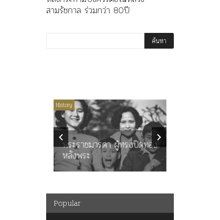
สามรัชกาล ร่วมกว่า 80ปี
ไม่มีหมวดหมู่
History
Article
History
ลพล
ทพบุตร”
คำสารภา
นูญ” เทพ
ราษฎร หล
ะคณะ
พระราชมารดา ผู้ทรงปิดทอง
ต่อในหลว
หลังพระ
กว่า 80ป
Popular