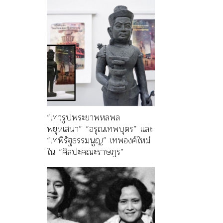
“เทวรูปพระยาพหลพล
พยุหเสนา” “อรุณเทพบุตร” และ
“เทพีรัฐธรรมนูญ” เทพองค์ใหม่
ใน “ศิลปะคณะราษฎร”