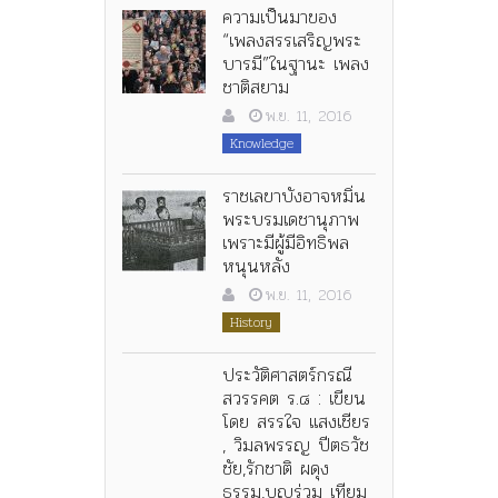
ความเป็นมาของ
“เพลงสรรเสริญพระ
บารมี”ในฐานะ เพลง
ชาติสยาม
พ.ย. 11, 2016
Knowledge
ราชเลขาบังอาจหมิ่น
พระบรมเดชานุภาพ
เพราะมีผู้มีอิทธิพล
หนุนหลัง
พ.ย. 11, 2016
History
ประวัติศาสตร์กรณี
สวรรคต ร.๘ : เขียน
โดย สรรใจ แสงเชียร
, วิมลพรรญ ปีตธวัช
ชัย,รักชาติ ผดุง
ธรรม,บุญร่วม เทียม