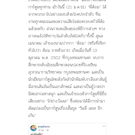
การ์ตูนทุกท่าน เช้าวันนี้ (21 ม.ค.61) “พี่ต้อม” ได้
จากพวกเราไปอย่างสงบด้วยโรคประจำตัว ทีม
งานทุกคนขอแสดงความเสียใจต่อครอบครัวพี่ต้อ
มด้วยครับ ส่วนรายละเอียดของพิธีการต่างๆ ทาง
เราจะแจ้งให้ทราบในลำดับถัดไปครับ”ทั้งนี้ สุพล
เมนาคม เจ้าของนามปากกา “ต้อม” (หรือที่เรียก
ทั่วไปว่า ต้อม ขายหัวเราะ) เกิดเมื่อวันที่ 13
ตุลาคม พ.ศ. 2502 ที่กรุงเทพมหานคร จบการ
ศึกษาระดับมัธยมศึกษาตอนปลายที่โรงเรียน
สุวรรณารามวิทยาคม กรุงเทพมหานคร และเป็น
นักเขียนการ์ตูนไทยสังกัดสำนักพิมพ์บรรลือสาส์นผู้
มีลายเส้นอันเป็นเอกลักษณ์ และเขาเป็นผู้วาดปก
นิตยสารมหาสนุก และเป็นเจ้าของตัวการ์ตูนที่มีชื่อ
เสียงอย่าง “ไก่ย่างวัลลภ” ซึ่งต่อมาได้มีการนำมา
ดัดแปลงเป็นการ์ตูนเรื่องสั้นชุด “วิลลี่ เดอะ ชิก
เก้น”