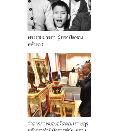
พระราชมารดา ผู้ทรงปิดทอง
หลังพระ
คำสารภาพของอดีตคณะราษฎร
หลังกระทำมิบังควรต่อในหลวง