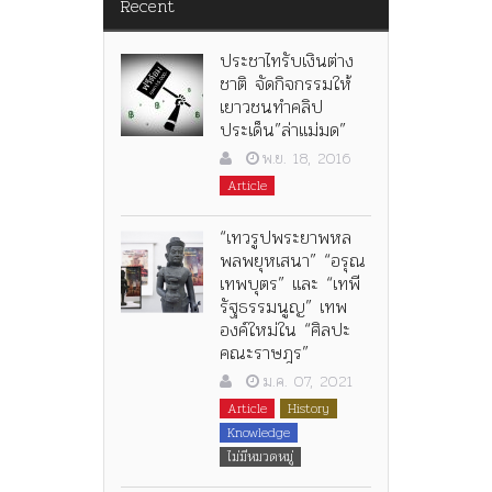
Recent
ประชาไทรับเงินต่าง
ชาติ จัดกิจกรรมให้
เยาวชนทำคลิป
ประเด็น”ล่าแม่มด”
พ.ย. 18, 2016
Article
“เทวรูปพระยาพหล
พลพยุหเสนา” “อรุณ
เทพบุตร” และ “เทพี
รัฐธรรมนูญ” เทพ
องค์ใหม่ใน “ศิลปะ
คณะราษฎร”
ม.ค. 07, 2021
Article
History
Knowledge
ไม่มีหมวดหมู่