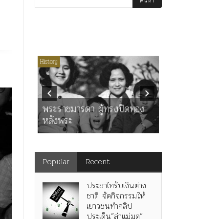
่มีหมวดหมู่
History
Article
History
K
ุตร”
” เทพ
คำสารภาพขอ
ะ
พระราชมารดา ผู้ทรงปิดทอง
หลังกระทำมิ
หลังพระ
สามรัชกาล ร่
Popular
Recent
ประชาไทรับเงินต่าง
ชาติ จัดกิจกรรมให้
เยาวชนทำคลิป
ประเด็น”ล่าแม่มด”