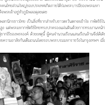
พราะคนไทยส่วนใหญ่ของประเทศเกิดภายใต้ร่มพระบารมีของพระมหา
็จพระเจ้าอยู่หัวภูมิพลอดุลยเดช
พสกนิกรชาวไทย เป็นสิ่งที่ยากสำหรับชาวตะวันตกจะเข้าใจ กษัตริย์ใ
สูง แต่พระมหากษัตริย์ไทยทรงปกครองแผ่นดินด้วยการทรงงานหนั
ผู้ยากไร้ของพระองค์ ด้วยเหตุนี้ ผู้คนจำนวนเรือนแสนเรือนล้านจึงได้เดิ
ายความอาลัยกันเต็มถนนโดยรอบพระบรมมหาราชวังในกรุงเทพฯ เมื่