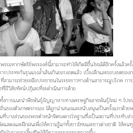
หากษัตริย์พระองค์นี้สามารถทำให้เกิดมีขึ้นใหม่ได้อีกครั้งแล้วครั้
ิดการประทะกันรุนแรงล้ำเส้นเกินขอบเขตแล้ว เบื้องลึกและขอบเขตของ
 ที่สามารถช่วยเหลือประชาชนในระยะยาวทางด้านสาธารณูปโภค การ
ไร้วิสัยทัศน์ปฏิเสธที่จะดำเนินการด้วย
งการแนะนำพืชพันธุ์ธัญญาหารทางเศรษฐกิจสายพันธุ์ใหม่ ๆ ไปจน
องถิ่นของตัวเกษตรกรเอง ได้ถูกนำเสนอและสนับสนุนเป็นครั้งแรกด้วย
พื้นที่บางส่วนของพระตำหนักจิตรลดารโหฐานซึ่งเป็นสถานที่ประทับส่
จัดแสดงและฝึกฝนเพื่อให้ความรู้แก่ทั้งชาวไทยและชาวต่างชาติ ให้คนท
ฐกิจในการหาเลี้ยงชีพให้มีความหลากหลายมากขึ้น