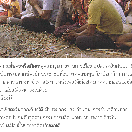
้ความมั่นคงหรือเกิดเหตุความวุ่นวายทางการเมือง
อุปสรรคอันดับแรกซึ
ันพระมหากษัตริย์ที่ประชาชนทั้งประเทศเทิดทูนไว้เหนือเกล้าฯ การเ
อกาสหาหนทางทำชั่วทางใดทางหนึ่งเพื่อให้เมืองไทยเกิดความอ่อนแอซึ่ง
อกเฉียงใต้ลดต่ำลงไปด้วย
ฉียงใต้
เอเชียตะวันออกเฉียงใต้ มีประชากร 70 ล้านคน การขับเคลื่อนทาง
เกษตร ไปจนถึงอุตสาหกรรมการผลิต และเป็นประเทศเดียวใน
รเป็นเมืองขึ้นของชาติตะวันตกได้