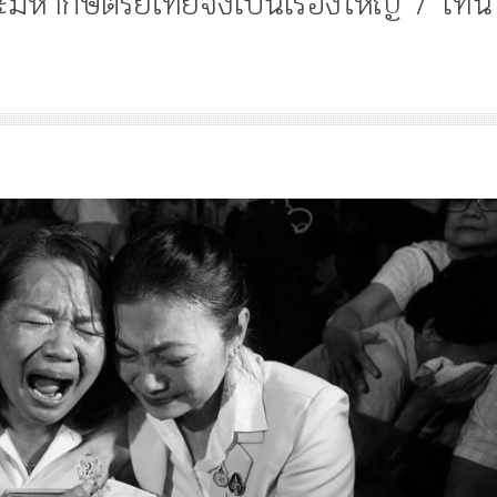
ากษัตริย์ไทยจึงเป็นเรื่องใหญ่ / โทนี่
Article
History
Knowledge
ไม
“เทวรูปพระยาพหลพล
พยุหเสนา” “อรุณเทพบ
และ “เทพีรัฐธรรมนูญ
องค์ใหม่ใน “ศิลปะคณ
ราษฎร”