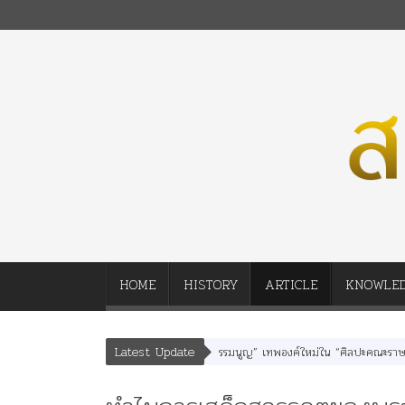
HOME
HISTORY
ARTICLE
KNOWLE
Latest Update
” “อรุณเทพบุตร” และ “เทพีรัฐธรรมนูญ” เทพองค์ใหม่ใน “ศิลปะคณะราษฎร”
พระร