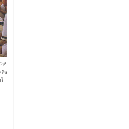
่งก็
สด็จ
ก็