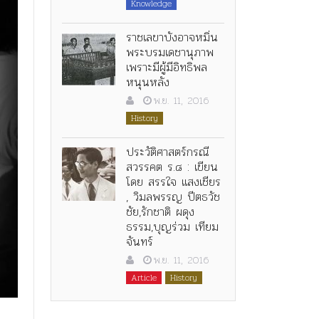
Knowledge
ราชเลขาบังอาจหมิ่น
พระบรมเดชานุภาพ
เพราะมีผู้มีอิทธิพล
หนุนหลัง
พ.ย. 11, 2016
History
ประวัติศาสตร์กรณี
สวรรคต ร.๘ : เขียน
โดย สรรใจ แสงเชียร
, วิมลพรรญ ปีตธวัช
ชัย,รักชาติ ผดุง
ธรรม,บุญร่วม เทียม
จันทร์
พ.ย. 11, 2016
Article
History