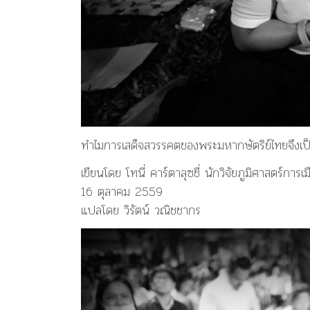
ลุซ
ชี่
ทำไมการเสด็จสวรรคตของพระมหากษัตริย์ไทยจึงเป็
เขียนโดย โทนี่ คาร์ตาลุซชี่ นักวิจัยภูมิศาสตร์การ
16 ตุลาคม 2559
แปลโดย วิรัตน์ วณิชชากร