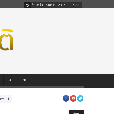
วันเสาร์ 8 สิงหาคม 2026
09
:
16
:
35
FACEBOOK
นหลวงสามรัชกาล ร่วมกว่า 80ปี
ร.๖ สร้าง “จุฬาลงกรณ์มหาวิทยาลัย” ตามพระราชดำร