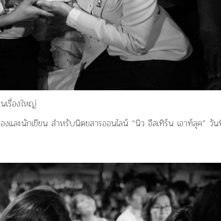
นเรื่องใหญ่
เมืองและนักเขียน สำหรับนิตยสารออนไลน์ “นิว อีสเทิร์น เอาท์ลุค” วันที