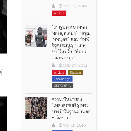
พ.ย. 18, 2016
Article
“เทวรูปพระยาพหล
พลพยุหเสนา” “อรุณ
เทพบุตร” และ “เทพี
รัฐธรรมนูญ” เทพ
องค์ใหม่ใน “ศิลปะ
คณะราษฎร”
ม.ค. 07, 2021
่
Article
History
Knowledge
ไม่มีหมวดหมู่
ความเป็นมาของ
“เพลงสรรเสริญพระ
บารมี”ในฐานะ เพลง
ชาติสยาม
พ.ย. 11, 2016