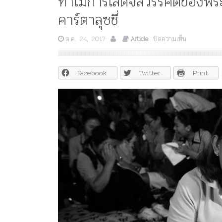
ทำไมการเสด็จสวรรคตของพระมห
คาร์ตาลุซชี่
บน
ต.ค. 24, 2017
ปิดความเห็น
Article
ทำไม
การ
เสด็จ
Facebook
Twitter
Print
สวรรคต
ของ
พระ
มหา
กษัตริย์
ไทย
จึง
เป็น
เรื่อง
ใหญ่
/
โท
นี่
คาร์
ตา