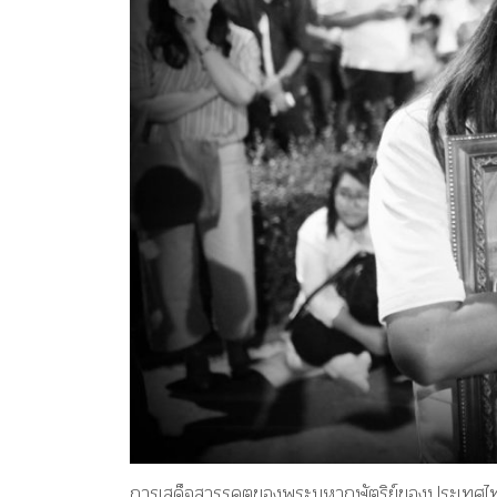
การเสด็จสวรรคตของพระมหากษัตริย์ของประเทศไทย 