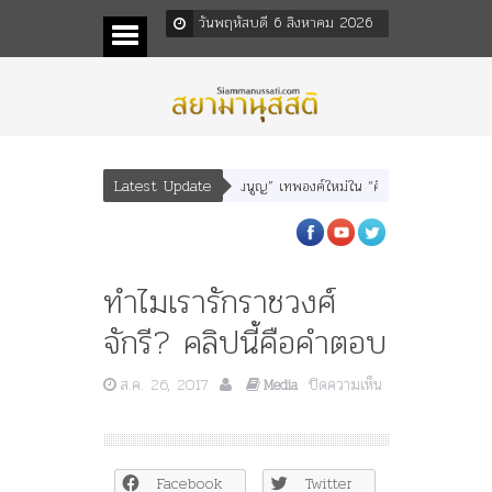
วันพฤหัสบดี 6 สิงหาคม 2026
Latest Update
สนา” “อรุณเทพบุตร” และ “เทพีรัฐธรรมนูญ” เทพองค์ใหม่ใน “ศิลปะคณะราษฎร”
พ
ทำไมเรารักราชวงศ์
จักรี? คลิปนี้คือคำตอบ
ส.ค. 26, 2017
ปิดความเห็น
Media
บน
ทำไม
เรา
รัก
Facebook
Twitter