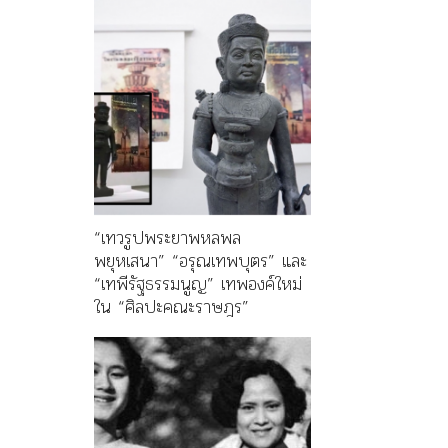
“เทวรูปพระยาพหลพล
พยุหเสนา” “อรุณเทพบุตร” และ
“เทพีรัฐธรรมนูญ” เทพองค์ใหม่
ใน “ศิลปะคณะราษฎร”