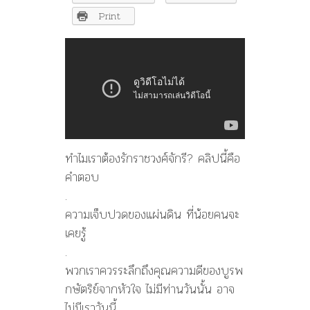
ราชวงศ์
จักรี?
Print
คลิป
นี้
คือ
คำ
ตอบ
ทำไมเราต้องรักราชวงศ์จักรี? คลิปนี้คือ
คำตอบ
.
ความเจ็บปวดของแผ่นดิน ที่น้อยคนจะ
เคยรู้
.
พวกเราควรระลึกถึงคุณความดีของบูรพ
กษัตริย์จากหัวใจ ไม่มีท่านวันนั้น อาจ
ไม่มีเราวันนี้