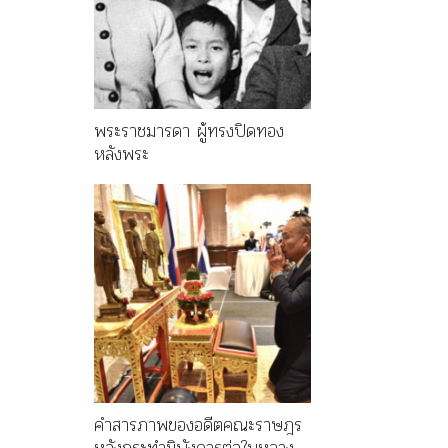
พระราชมารดา ผู้ทรงปิดทอง
หลังพระ
คำสารภาพของอดีตคณะราษฎร
หลังกระทำมิบังควรต่อในหลวง