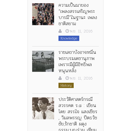
ความเป็นมาของ
“เพลงสรรเสริญพระ
บารมี”ในฐานะ เพลง
ชาติสยาม
พ.ย. 11, 2016
Knowledge
ราชเลขาบังอาจหมิ่น
พระบรมเดชานุภาพ
เพราะมีผู้มีอิทธิพล
หนุนหลัง
พ.ย. 11, 2016
History
ประวัติศาสตร์กรณี
สวรรคต ร.๘ : เขียน
โดย สรรใจ แสงเชียร
, วิมลพรรญ ปีตธวัช
ชัย,รักชาติ ผดุง
ธรรม,บุญร่วม เทียม