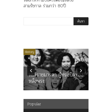
สามรัชกาล ร่วมกว่า 80ปี
ไม่มีหมวดหมู่
History
Article
History
ลพล
ทพบุตร”
คำสารภา
นูญ” เทพ
ราษฎร หล
ะคณะ
พระราชมารดา ผู้ทรงปิดทอง
ต่อในหลว
หลังพระ
กว่า 80ป
Popular