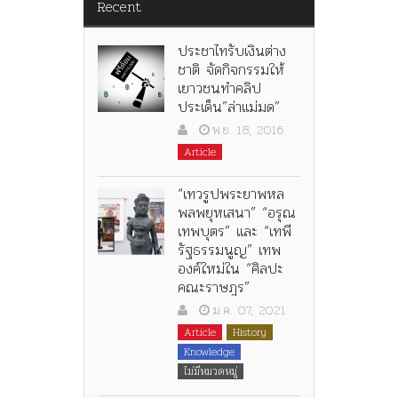
Recent
ประชาไทรับเงินต่าง
ชาติ จัดกิจกรรมให้
เยาวชนทำคลิป
ประเด็น”ล่าแม่มด”
พ.ย. 18, 2016
Article
“เทวรูปพระยาพหล
พลพยุหเสนา” “อรุณ
เทพบุตร” และ “เทพี
รัฐธรรมนูญ” เทพ
องค์ใหม่ใน “ศิลปะ
คณะราษฎร”
ม.ค. 07, 2021
Article
History
Knowledge
ไม่มีหมวดหมู่