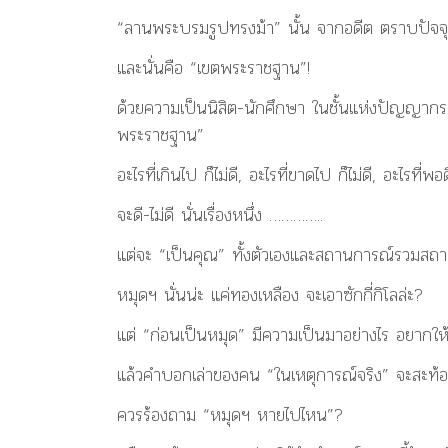
“ลานพระบรมรูปทรงม้า” นั้น จากอดีต ตราบปัจจุบ
และนั่นคือ “เขตพระราชฐาน”!
ด้วยความเป็นนิสิต-นักศึกษา ในชั้นแห่งปัญญาก
พระราชฐาน”
อะไรที่เกินไป ก็ไม่ดี, อะไรที่ขาดไป ก็ไม่ดี, อะไร
จะดี-ไม่ดี นั่นเรื่องหนึ่ง …………..
แต่จะ “เป็นคุณ” ทั้งตัวเองและสถานการณ์รวมสถาน
หมุดฯ นั่นน่ะ แค่ทองเหลือง จะเอาซักกี่กิโลล่ะ?
แต่ “ก่อนเป็นหมุด” มีความเป็นมาอย่างไร อยากให้
แล้วคำบอกเล่าของคน “ในเหตุการณ์จริง” จะสะท้
ควรร้องถาม “หมุดฯ หายไปไหน”?