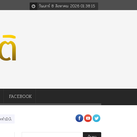
วันเสาร์ 8 สิงหาคม 2026
01
:
38
:
16
FACEBOOK
ต่อในหลวงสามรัชกาล ร่วมกว่า 80ปี
ร.๖ สร้าง “จุฬาลงกรณ์มหาวิทยาลัย” ตามพระรา