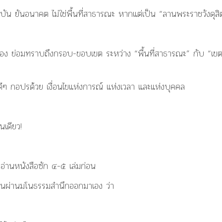
ัน ยันอนาคต ไม่ใช่พื้นที่สาธารณะ หากแต่เป็น “ลานพระราชวังดุสิ
รอง ย่อมทราบถึงกรอบ-ขอบเขต ระหว่าง “พื้นที่สาธารณะ” กับ “เข
ที่พอดีๆ กอปรด้วย เงื่อนไขแห่งการณ์ แห่งเวลา และแห่งบุคคล
เดียว!
อ่านหนังสือซัก ๔-๕ เล่มก่อน
อนผ่านมโนธรรมสำนึกออกมาเอง ว่า