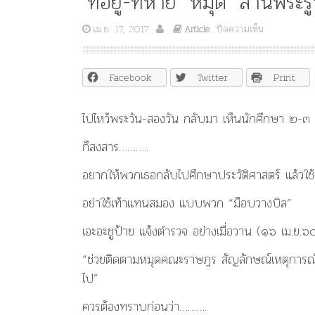
‘ที่อยู่-ที่หาย’ หมุด ‘ลานพระ
บน
เม.ย. 17, 2017
ปิดความเห็น
Article
‘ที่
อยู่-
ที่
Facebook
Twitter
Print
หาย’
หมุด
‘ลาน
ไปไหว้พระวัน-สองวัน กลับมา เห็นนักศึกษา ๒-๓
พระรูป’
–
ก็สงสาร………..
เปลว
สี
อยากให้พวกเธอกลับไปศึกษาประวัติศาสตร์ แล้วใช
เงิน
อย่าใช้เท้าแทนสมอง แบบพวก “ม็อบวางบิล”
เอะอะชูป้าย แจ้งตำรวจ อย่างเมื่อวาน (๑๖ เม.ย.๖
“ช่วยติดตามหมุดคณะราษฎร สัญลักษณ์เหตุการณ์
ไป”
ควรต้องทราบก่อนว่า……….