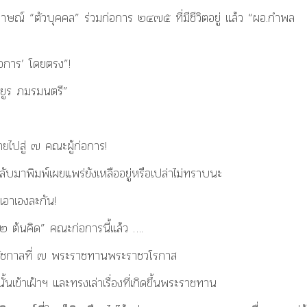
มภาษณ์ “ตัวบุคคล” ร่วมก่อการ ๒๔๗๕ ที่มีชีวิตอยู่ แล้ว “ผอ.กำพล
่อการ’ โดยตรง”!
ยูร ภมรมนตรี”
ายไปสู่ ๗ คณะผู้ก่อการ!
ลับมาพิมพ์เผยแพร่ยังเหลืออยู่หรือเปล่าไม่ทราบนะ
เอาเองละกัน!
 ต้นคิด” คณะก่อการนี้แล้ว ….
รัชกาลที่ ๗ พระราชทานพระราชวโรกาส
ข้าเฝ้าฯ และทรงเล่าเรื่องที่เกิดขึ้นพระราชทาน