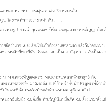
แลบของ พ.อ.พระยาทรงสุรเดช เสนาธิการเยอรมัน
นพระรูป โดยกระทำการอย่างกะทันหัน…………
นที่ลานพระรูป ท่านเจ้าคุณพหลฯ ก็เรียกประชุมนายทหารสัญญาบัตรเข
กาศยึดอำนาจ เปล่งเสียงไชโยกึกก้องสามยกสามลา แล้วก็นำคณะนาย
จเปิดทวารเหล็กที่พระที่นั่งอนันตสมาคม เป็นกองบัญชาการ อันเป็นควา
๐๐ น. พ.ต.หลวงพิบูลสงคราม พล.ต.พระประสาทพิทยายุทธ์ กับ
มพระนครสวรรค์ฯ มาในรถถัง ส่งให้ข้าพเจ้าที่หน้าประตูพระที่นั่งอนั
ทับในพระที่นั่ง ทรงจ้องข้าพเจ้าด้วยพระเนตรดุเดือด ตรัสว่า
ฉันไม่เชื่อ ฉันตั้งชื่อ ทำขวัญให้แกเมื่อเกิด ฉันเลี้ยงแกมาตั้งแต่