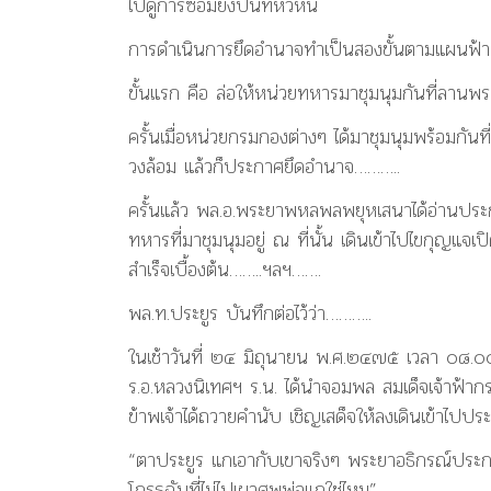
ไปดูการซ้อมยิงปืนที่หัวหิน
การดำเนินการยึดอำนาจทำเป็นสองขั้นตามแผนฟ้า
ขั้นแรก คือ ล่อให้หน่วยทหารมาชุมนุมกันที่ลา
ครั้นเมื่อหน่วยกรมกองต่างๆ ได้มาชุมนุมพร้อมกั
วงล้อม แล้วก็ประกาศยึดอำนาจ………..
ครั้นแล้ว พล.อ.พระยาพหลพลพยุหเสนาได้อ่านประ
ทหารที่มาชุมนุมอยู่ ณ ที่นั้น เดินเข้าไปไขกุญแ
สำเร็จเบื้องต้น……..ฯลฯ…….
พล.ท.ประยูร บันทึกต่อไว้ว่า………..
ในเช้าวันที่ ๒๔ มิถุนายน พ.ศ.๒๔๗๕ เวลา ๐๘.
ร.อ.หลวงนิเทศฯ ร.น. ได้นำจอมพล สมเด็จเจ้าฟ้ากร
ข้าพเจ้าได้ถวายคำนับ เชิญเสด็จให้ลงเดินเข้าไปประ
“ตาประยูร แกเอากับเขาจริงๆ พระยาอธิกรณ์ประกาศบอก
โกรธฉันที่ไม่ไปเผาศพพ่อแกใช่ไหม”