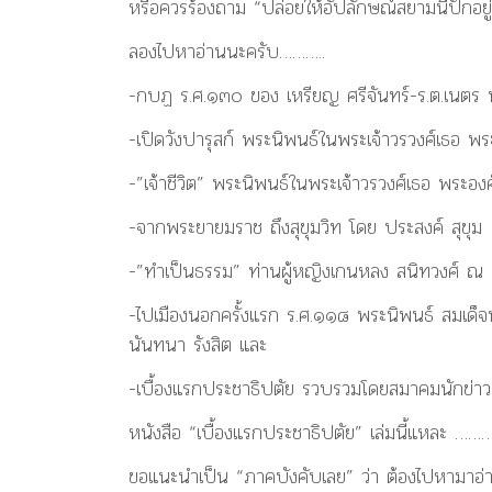
หรือควรร้องถาม “ปล่อยให้อัปลักษณ์สยามนี้ปักอยู่
ลองไปหาอ่านนะครับ………..
-กบฏ ร.ศ.๑๓๐ ของ เหรียญ ศรีจันทร์-ร.ต.เนตร พ
-เปิดวังปารุสก์ พระนิพนธ์ในพระเจ้าวรวงศ์เธอ พระ
-”เจ้าชีวิต” พระนิพนธ์ในพระเจ้าวรวงศ์เธอ พระองค์
-จากพระยายมราช ถึงสุขุมวิท โดย ประสงค์ สุขุม
-”ทำเป็นธรรม” ท่านผู้หญิงเกนหลง สนิทวงศ์ ณ 
-ไปเมืองนอกครั้งแรก ร.ศ.๑๑๘ พระนิพนธ์ สมเด็จ
นันทนา รังสิต และ
-เบื้องแรกประชาธิปตัย รวบรวมโดยสมาคมนักข่า
หนังสือ “เบื้องแรกประชาธิปตัย” เล่มนี้แหละ ………
ขอแนะนำเป็น “ภาคบังคับเลย” ว่า ต้องไปหามาอ่าน