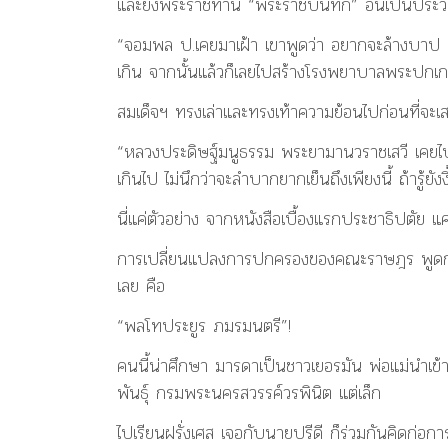
และยังพระราชทาน “พระราชบันทึก” อันเป็นประวัติ
“จอมพล ป.เคยมาเฝ้า เขาพูดว่า อยากจะล้างบาป เพ
เกิน จากนั้นแล้วก็เลยไปสร้างโรงพยาบาลพระปกเกล้
สมเด็จฯ ทรงเล่าและทรงเท้าความย้อนไปก่อนที่จะเ
“หลวงประดิษฐ์มนูธรรม พระยามานวราชเสวี เคยไปขอ
เกินไป ไม่นึกว่าจะลำบากยากเย็นถึงเพียงนี้ ถ้ารู้ยังงี
นี่แค่ตัวอย่าง จากหนังสือเบื้องแรกประชาธิปตัย แ
การเปลี่ยนแปลงการปกครองของคณะราษฎร พูดกันแต่ปรี
เลย คือ
“พลโทประยูร ภมรมนตรี”!
คนนี้น่าศึกษา มารดาเป็นชาวเยอรมัน พ่อแม่นำเข้า
พันธุ์ กรมพระนครสวรรค์วรพินิต แต่เล็ก
ไปเรียนฝรั่งเศส เจอกับนายปรีดี ก็ร่วมกันคิดก่อ