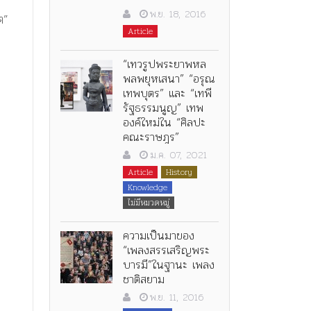
พ.ย. 18, 2016
ต”
Article
“เทวรูปพระยาพหล
ต
พลพยุหเสนา” “อรุณ
เทพบุตร” และ “เทพี
รัฐธรรมนูญ” เทพ
องค์ใหม่ใน “ศิลปะ
คณะราษฎร”
ม.ค. 07, 2021
Article
History
Knowledge
ไม่มีหมวดหมู่
ความเป็นมาของ
“เพลงสรรเสริญพระ
บารมี”ในฐานะ เพลง
ชาติสยาม
พ.ย. 11, 2016