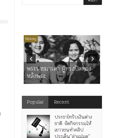
่มีหมวดหมู่
History
Article
History
K
ุตร”
” เทพ
คำสารภาพขอ
ะ
พระราชมารดา ผู้ทรงปิดทอง
หลังกระทำมิ
หลังพระ
สามรัชกาล ร่
Popular
Recent
ย
ประชาไทรับเงินต่าง
ชาติ จัดกิจกรรมให้
เยาวชนทำคลิป
ประเด็น”ล่าแม่มด”