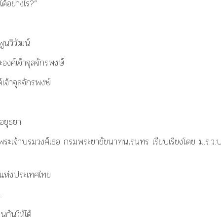
ได้อย่างไร?”
ูนวิวัฒน์
องค์เจ้าจุลจักรพงษ์
เจ้าจุลจักรพงษ์
อยุธยา
พระเจ้าบรมวงศ์เธอ กรมพระยาชัยนาทนเรนทร เรียบเรียงโดย ม.ร.ว.ป
วแห่งประเทศไทย
.
กันให้ได้