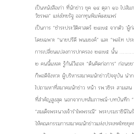
เป็นหนังสือเก่า ที่นักข่าว ยุค ๑๔ ตุลา ๑๖ ไปสั
วัชรพล” แห่งไทยรัฐ ออกทุนพิมพ์เผยแพร่
เป็นการ “ชำระประวัติศาสตร์ ๒๔๗๕ จากตัว ‘ผู้ก
โดยเฉพาะ “นายปรีดี พนมยงค์” และ “พลโท ประ
การเปลี่ยนแปลงการปกครอง ๒๔๗๕ นั้น …………
๒ คนนี้แหละ รู้กันไว้เถอะ “ต้นคิดก่อการ” ก่อนขย
ก็พอดีจังหวะ ผู้บริหารสมาคมนักข่าวปัจจุบัน นำก
ไปถามหาที่สมาคมนักข่าว หน้า รพ.วชิระ สามเสน 
ที่สำคัญสูงสุด นอกจากบทสัมภาษณ์-บทบันทึก “๒
“สมเด็จพระนางเจ้ารำไพพรรณี” พระบรมราชินีใน
ให้คณะกรรมการสมาคมนักข่าวแห่งประเทศไทยยุคนั้นเ