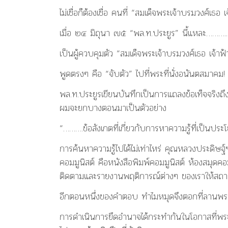
ไม่เชื่อก็ต้องเชื่อ คนที่ “สมเด็จพระเจ้าบรมวงศ์เธ
เมื่อ ๒๔ มิถุนา ๗๕ “พล.ท.ประยูร” นี้แหละ………..
เป็นผู้ควบคุมตัว “สมเด็จพระเจ้าบรมวงศ์เธอ เจ้าฟ
พูดตรงๆ คือ “จับตัว” ไปที่พระที่นั่งอนันตสมาคม!
พล.ท.ประยูรเขียนบันทึกเป็นการแถลงข้อเท็จจริงถ
ผมจะยกบางตอนมาเป็นตัวอย่าง
“……….ข้อสังเกตที่เกี่ยวกับการหาความรู้ที่เป็น
การค้นหาความรู้ไปได้ไม่เท่าไหร่ คุณหลวงประดิษฐ์
คอมมูนิสต์ คือหนังสือพิมพ์คอมมูนิสต์ ห้องสมุดคอม
ติดตามและรายงานพฤติการณ์ต่างๆ ของเราให้สถ
อีกตอนหนึ่งของคำตอบ ทำไมหมุดจึงตอกที่ลานพร
การดำเนินการยึดอำนาจได้กระทำกันในโอกาสที่พร