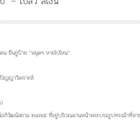
รูป’ – เปลว สีเงิน
Article
History
Knowledge
ไม
“เทวรูปพระยาพหลพล
 คน ยืนชูป้าย “หมุดฯ หายไปไหน”
พยุหเสนา” “อรุณเทพบ
และ “เทพีรัฐธรรมนูญ
องค์ใหม่ใน “ศิลปะคณ
ราษฎร”
้ปัญญาวิเคราะห์
๐)
อภิวัฒน์สยาม ๒๔๗๕ ที่อยู่บริเวณลานหน้าพระบรมรูปทรงม้าที่หา