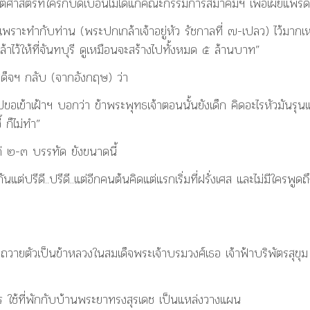
ศาสตร์ที่ใครก็บิดเบือนไม่ได้แก่คณะกรรมการสมาคมฯ เพื่อเผยแพร่ด
ราะทำกับท่าน (พระปกเกล้าเจ้าอยู่หัว รัชกาลที่ ๗-เปลว) ไว้มากเห
าไว้ให้ที่จันทบุรี ดูเหมือนจะสร้างไปทั้งหมด ๕ ล้านบาท”
สด็จฯ กลับ (จากอังกฤษ) ว่า
เข้าเฝ้าฯ บอกว่า ข้าพระพุทธเจ้าตอนนั้นยังเด็ก คิดอะไรหัวมันรุน
้ ก็ไม่ทำ”
ค่ ๒-๓ บรรทัด ยังขนาดนี้
ดี..ปรีดี..แต่อีกคนต้นคิดแต่แรกเริ่มที่ฝรั่งเศส และไม่มีใครพูดถึ
ถวายตัวเป็นข้าหลวงในสมเด็จพระเจ้าบรมวงศ์เธอ เจ้าฟ้าบริพัตรสุขุม
การ ใช้ที่พักกับบ้านพระยาทรงสุรเดช เป็นแหล่งวางแผน