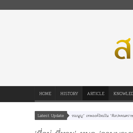
HOME
HISTORY
ARTICLE
KNOWLE
Latest Update
เสนา” “อรุณเทพบุตร” และ “เทพีรัฐธรรมนูญ” เทพองค์ใหม่ใน “ศิลปะคณะราษฎร”