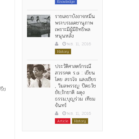
Knowledge
ราชเลขาบังอาจหมิ่น
พระบรมเดชานุภาพ
เพราะมีผู้มีอิทธิพล
หนุนหลัง
พ.ย. 11, 2016
History
ประวัติศาสตร์กรณี
สวรรคต ร.๘ : เขียน
โดย สรรใจ แสงเชียร
, วิมลพรรญ ปีตธวัช
รีย
ชัย,รักชาติ ผดุง
ธรรม,บุญร่วม เทียม
จันทร์
พ.ย. 11, 2016
Article
History