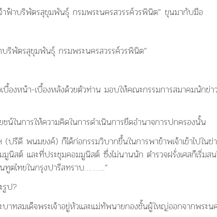
อ เจ้าฟ้าบริพัตรสุขุมพันธุ์ กรมพระนครสวรรค์วรพินิต” ขุนมากับมือ
้าบริพัตรสุขุมพันธุ์ กรมพระนครสวรรค์วรพินิต”
ึงเบื้องหน้า-เบื้องหลังด้วยตัวท่าน มอบให้คณะกรรมการสมาคมนักข่า
ประโยชน์ในการให้ความคิดในการดำเนินการยึดอำนาจการปกครองนั้น
ฯ (ปรีดี พนมยงค์) ก็ได้ก่อกรรมวิบากขึ้นในการพาข้าพเจ้าเข้าไปในข่
มูนิสต์ และที่ประชุมคอมมูนิสต์ ซึ่งไม่นานนัก ตำรวจฝรั่งเศสก็เริ่มส
านทูตไทยในกรุงปารีสทราบ………..”
ะรูป?
ะบาทสมเด็จพระเจ้าอยู่หัวและแม่ทัพนายกองชั้นผู้ใหญ่ออกจากพระน