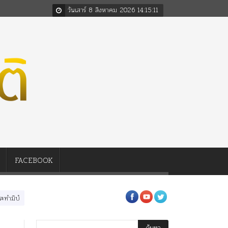
วันเสาร์ 8 สิงหาคม 2026
14
:
15
:
12
FACEBOOK
งควรต่อในหลวงสามรัชกาล ร่วมกว่า 80ปี
ร.๖ สร้าง “จุฬาลงกรณ์มหาวิทยาลัย” ตามพ