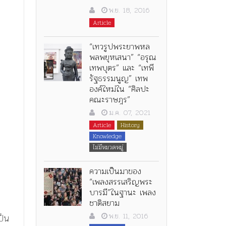
พ.ย. 18, 2016
Article
“เทวรูปพระยาพหล
พลพยุหเสนา” “อรุณ
เทพบุตร” และ “เทพี
รัฐธรรมนูญ” เทพ
องค์ใหม่ใน “ศิลปะ
คณะราษฎร”
ม
ม.ค. 07, 2021
Article
History
Knowledge
ไม่มีหมวดหมู่
ความเป็นมาของ
“เพลงสรรเสริญพระ
บารมี”ในฐานะ เพลง
ชาติสยาม
พ.ย. 11, 2016
ป็น