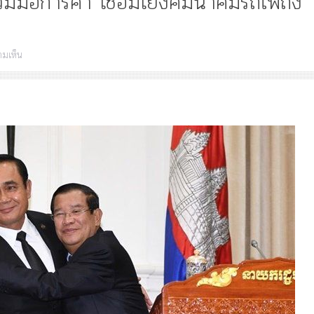
่วมมือการค้า เชื่อมโยงคมนาคมรถไฟถึง
บน
ามเห็น
นายก
รัฐมนตรี-
Article
History
Knowledge
ไม
ฮุน
“เทวรูปพระยาพหลพล
เซน
พยุหเสนา” “อรุณเทพบ
ย้ำ!
และ “เทพีรัฐธรรมนูญ
ร่วม
มือ
องค์ใหม่ใน “ศิลปะคณ
การ
ราษฎร”
ค้า
เชื่อม
โยง
คมนาคม
รถไฟ
ถึง
พนมเปญ