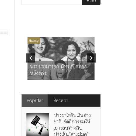
่มีหมวดหมู่
History
Article
History
K
ุตร”
” เทพ
คำสารภาพขอ
ะ
พระราชมารดา ผู้ทรงปิดทอง
หลังกระทำมิ
หลังพระ
สามรัชกาล ร่
Popular
Recent
ประชาไทรับเงินต่าง
ชาติ จัดกิจกรรมให้
เยาวชนทำคลิป
ประเด็น”ล่าแม่มด”