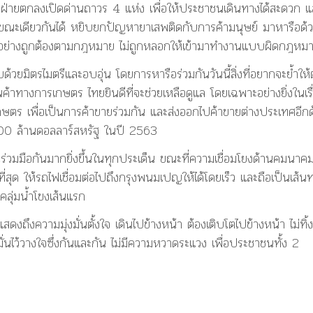
สองฝ่ายตกลงเปิดด่านถาวร 4 แห่ง เพื่อให้ประชาชนเดินทางได้สะดวก แ
 ขณะเดียวกันได้ หยิบยกปัญหายาเสพติดกับการค้ามนุษย์ มาหารือด้
อย่างถูกต้องตามกฎหมาย ไม่ถูกหลอกให้เข้ามาทำงานแบบผิดกฎหม
้วยมิตรไมตรีและอบอุ่น โดยการหารือร่วมกันวันนี้สิ่งที่อยากจะย้ำให
นค้าทางการเกษตร ไทยยินดีที่จะช่วยเหลือดูแล โดยเฉพาะอย่างยิ่งในเรื
ร เพื่อเป็นการค้าขายร่วมกัน และส่งออกไปค้าขายต่างประเทศอีกด
5,000 ล้านดอลลาร์สหรัฐ ในปี 2563
วมมือกันมากยิ่งขึ้นในทุกประเด็น ขณะที่ความเชื่อมโยงด้านคมนาค
่สุด ให้รถไฟเชื่อมต่อไปถึงกรุงพนมเปญให้ได้โดยเร็ว และถือเป็นเส้น
คลุ่มน้ำโขงเส้นแรก
ดงถึงความมุ่งมั่นตั้งใจ เดินไปข้างหน้า ต้องเติบโตไปข้างหน้า ไม่ทิ้
่อมั่นไว้วางใจซึ่งกันและกัน ไม่มีความหวาดระแวง เพื่อประชาชนทั้ง 2