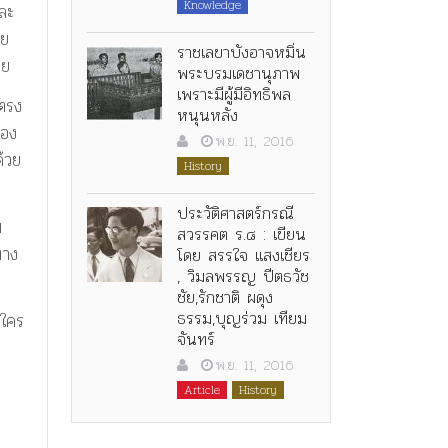
Knowledge
ละ
วย
ราชเลขาบังอาจหมิ่น
าย
พระบรมเดชานุภาพ
เพราะมีผู้มีอิทธิพล
้ตรง
หนุนหลัง
่อง
พ.ย. 11, 2016
้วย
History
ประวัติศาสตร์กรณี
ม
สวรรคต ร.๘ : เขียน
ทาง
โดย สรรใจ แสงเชียร
, วิมลพรรญ ปีตธวัช
ชัย,รักชาติ ผดุง
ธรรม,บุญร่วม เทียม
งใคร
จันทร์
พ.ย. 11, 2016
Article
History