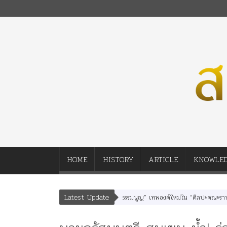
HOME
HISTORY
ARTICLE
KNOWLE
Latest Update
พยุหเสนา” “อรุณเทพบุตร” และ “เทพีรัฐธรรมนูญ” เทพองค์ใหม่ใน “ศิลปะคณะราษฎร”