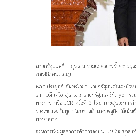
นายกรัฐมนตรี – ฮุนเซน ร่วมแถลงข่าวย้ำความมุ่ง
รถไฟถึงพนมเปญ
พล.อ.ประยุทธ์ จันทร์โอชา นายกรัฐมนตรีและหัว
เสนาบดี เดโช ฮุน เซน นายกรัฐมนตรีกัมพูชา ร่ว
ทางการ หรือ JCR ครั้งที่ 3 โดย นายฮุนเซน กล่าวว
ของไทยและกัมพูชา โดยทางด้านเศรษฐกิจ ได้เน้นเร
ทางอากาศ
ส่วนการเพิ่มมูลค่าการค้าการลงทุน ฝ่ายไทยตกลงที