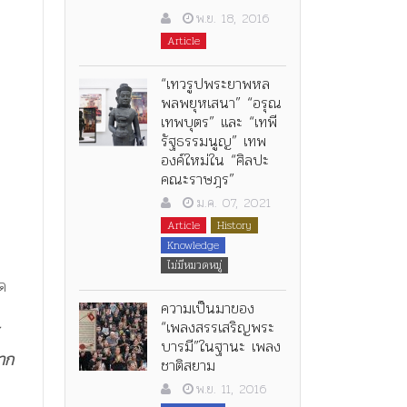
พ.ย. 18, 2016
Article
“เทวรูปพระยาพหล
พลพยุหเสนา” “อรุณ
เทพบุตร” และ “เทพี
รัฐธรรมนูญ” เทพ
องค์ใหม่ใน “ศิลปะ
คณะราษฎร”
ม.ค. 07, 2021
Article
History
Knowledge
ไม่มีหมวดหมู่
ด
ความเป็นมาของ
“เพลงสรรเสริญพระ
บารมี”ในฐานะ เพลง
จาก
ชาติสยาม
พ.ย. 11, 2016