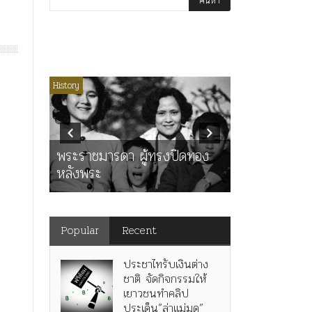
่มีหมวดหมู่
History
Article
History
K
ุตร”
” เทพ
คำสารภาพขอ
ะ
พระราชมารดา ผู้ทรงปิดทอง
หลังกระทำมิ
หลังพระ
สามรัชกาล ร่
Popular
Recent
ประชาไทรับเงินต่าง
ชาติ จัดกิจกรรมให้
เยาวชนทำคลิป
ประเด็น”ล่าแม่มด”