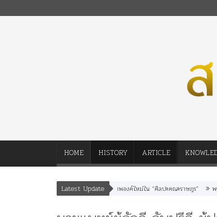
HOME
HISTORY
ARTICLE
KNOWLE
Latest Update
ทพบุตร” และ “เทพีรัฐธรรมนูญ” เทพองค์ใหม่ใน “ศิลปะคณะราษฎร”
พระราชมารดา 