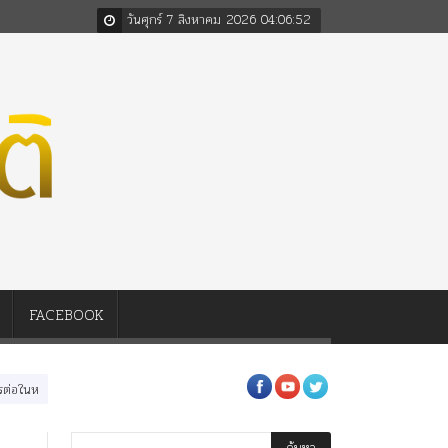
วันศุกร์ 7 สิงหาคม 2026
04
:
06
:
54
FACEBOOK
มรัชกาล ร่วมกว่า 80ปี
ร.๖ สร้าง “จุฬาลงกรณ์มหาวิทยาลัย” ตามพระราชดำริ ร.๕! ร.