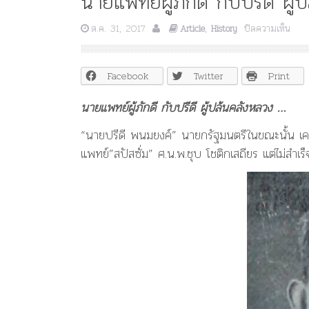
นายแพทย์ผู้ภักดี กับปรีดี ผู
บน
ต.ค. 31, 2017
,
ปิดความเห็น
Article
History
นาย
แพทย
ผู้
Facebook
Twitter
Print
ภักดี
กับ
นายแพทย์ผู้ภักดี กับปรีดี ผู้ปล้นคลังหลวง …
ปรีดี
ผู้
“นายปรีดี พนมยงค์” นายกรัฐมนตรีในขณะนั้น เ
ปล้น
แพทย์”สปัสซั่ม” ศ.น.พ.ชุบ โชติกเสถียร แต่ไม่สำเร
คลัง
หลว
…