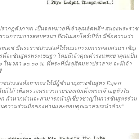
กฎดังภาพ) เป็นจดหมายที่เจ้าคุณลัดพลีฯ สนองพระราช
านกรรมการสอบสวนฯ ถึงพันเอกไดร์เบิร์ก มีข้อความว่า
อดุลยเดช มีพระราชประสงค์ให้คณะกรรมการสอบสวนฯ เชิญ
การที่จะชันสูตรพระเชษฐา โดยมีเจ้าคุณดำรงแพทยาคุณเป็น
ในเวลา ๑๐.๐๐ น. ที่พระที่นั่งดุสิตมหาปราสาท จะมีเจ้า
ี
าชประสงค์อยากจะให้มีผู้ชำนาญทางชันสูตร Expert
ันก็ได้ เพื่อตรวจพระวรกายของสมเด็จพระเจ้าอยู่หัวใน
ถ้าหากท่านจะสามารถนำผู้เชี่ยวชาญในการชันสูตรร่วม
ในความร่วมมือของท่านและขอบคุณมาล่วงหน้าด้วย”