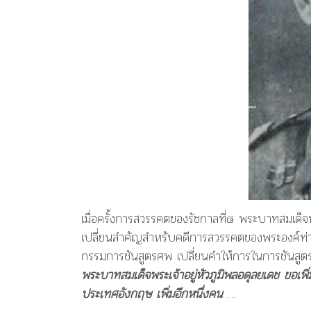
เมื่อครั้งการสวรรคตของรัชกาลที่๘ พระบาทสมเด็
เปลี่ยนสำคัญสำหรับคดีการสวรรคตของพระองค์ท่า
กรรมการชันสูตรศพ เปลี่ยนคำให้การในการชันสูต
พระบาทสมเด็จพระเจ้าอยู่หัวภูมิพลอดุลยเดช ขอเพิ่
ประเทศอังกฤษ เพิ่มอีกหนึ่งคน
…