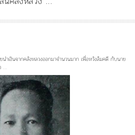
้ปล้นคลังหลวง …
์
Article
History
Knowledge
ไม
“เทวรูปพระยาพหลพล
พยุหเสนา” “อรุณเทพบ
คยนำเงินจากคลังหลวงออกมาจำนวนมาก เพื่อหวังล้มคดี กับนาย
และ “เทพีรัฐธรรมนูญ
องค์ใหม่ใน “ศิลปะคณ
็จ …
ง
ราษฎร”