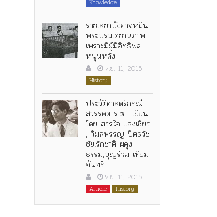
Knowledge
ราชเลขาบังอาจหมิ่น
พระบรมเดชานุภาพ
เพราะมีผู้มีอิทธิพล
หนุนหลัง
พ.ย. 11, 2016
History
ประวัติศาสตร์กรณี
สวรรคต ร.๘ : เขียน
โดย สรรใจ แสงเชียร
, วิมลพรรญ ปีตธวัช
ชัย,รักชาติ ผดุง
ธรรม,บุญร่วม เทียม
จันทร์
พ.ย. 11, 2016
Article
History