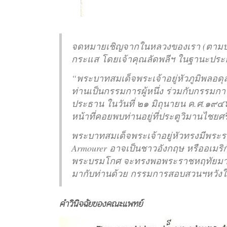
จดหมายเชิญจากในหลวงของเรา (ตามปรา
กระแส โดยเจ้าคุณลัดพลีฯ ในฐานะประธ
“พระบาทสมเด็จพระเจ้าอยู่หัวภูมิพล
ท่านเป็นกรรมการผู้หนึ่ง ร่วมกับกรรม
ประธาน ในวันที่ ๒๑ มิถุนายน ค.ศ.๑๙๔๖ 
หน้าที่คอยพบท่านอยู่ที่ประตูวิมานไชยศร
พระบาทสมเด็จพระเจ้าอยู่หัวทรงมีพระร
Armourer อาจเป็นชาวอังกฤษ หรืออเมริก
พระบรมโกศ จะทรงพอพระราชหฤทัยมาก 
มากับท่านด้วย กรรมการสอบสวนฯหวัง
คำวินิจฉัยของคณะแพทย์