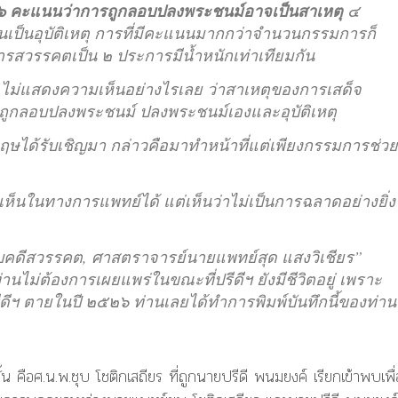
๖ คะแนนว่าการถูกลอบปลงพระชนม์อาจเป็นสาเหตุ
๔
็นอุบัติเหตุ การที่มีคะแนนมากกว่าจำนวนกรรมการก็
รสวรรคตเป็น ๒ ประการมีน้ำหนักเท่าเทียมกัน
ต้า ไม่แสดงความเห็นอย่างไรเลย ว่าสาเหตุของการเสด็จ
ถูกลอบปลงพระชนม์ ปลงพระชนม์เองและอุบัติเหตุ
กฤษได้รับเชิญมา กล่าวคือมาทำหน้าที่แต่เพียงกรรมการช่วย
มเห็นในทางการแพทย์ได้ แต่เห็นว่าไม่เป็นการฉลาดอย่างยิ่ง
องกับคดีสวรรคต, ศาสตราจารย์นายแพทย์สุด แสงวิเชียร”
านไม่ต้องการเผยแพร่ในขณะที่ปรีดีฯ ยังมีชีวิตอยู่ เพราะ
ีดีฯ ตายในปี ๒๕๒๖ ท่านเลยได้ทำการพิมพ์บันทึกนี้ของท่าน
ั้น คือศ.น.พ.ชุบ โชติกเสถียร ที่ถูกนายปรีดี พนมยงค์ เรียกเข้าพบเพื่