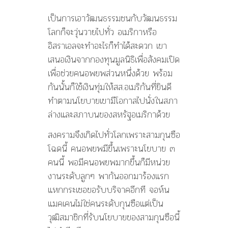
เป็นการเอาวัฒนธรรมชนกับวัฒนธรรม
โลกก็จะวุ่นวายไปทั่ว อเมริกาหรือ
อิสราเอลจะทำอะไรก็ทำได้สะดวก เขา
เสนอเงินจากกองทุนมูลนิธิเพื่อสังคมเปิด
เพื่อช่วยคนอพยพส่วนหนึ่งด้วย พร้อม
กันนั้นก็ใช้เงินทุ่มให้สส.อเมริกันที่ยินดี
ทำตามนโยบายเขามีโอกาสไปนั่งในสภา
ล่างและสภาบนของสหรัฐอเมริกาด้วย
สงครามจึงเกิดไปทั่วโลกเพราะสามกุนซือ
โฉดนี้ คนอพยพมีขึ้นเพราะนโยบาย ๓
คนนี้ พอมีคนอพยพมากขึ้นก็มีหน่วย
งานระดับลูกๆ พากันออกมาร้องแรก
แหกกระเชอขอรับบริจาคอีกที จอห์น
แมคเคนไม่ใช่คนระดับกุนซือแต่เป็น
วุฒิสมาชิกที่รับนโยบายของสามกุนซือนี้