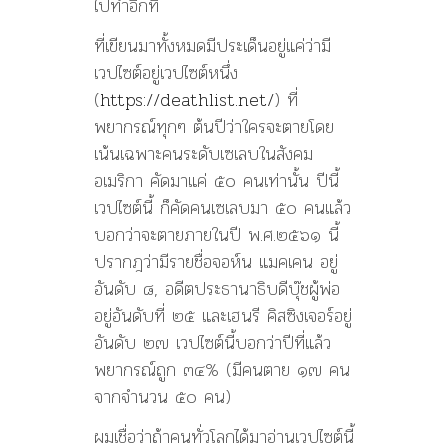
ไปทำอีกที
ที่เขียนมาทั้งหมดมีประเด็นอยู่แค่ว่ามี
เวปไซต์อยู่เวปไซต์หนึ่ง
(
https://deathlist.net/
) ที่
พยากรณ์ทุกๆ ต้นปีว่าใครจะตายโดย
เน้นเฉพาะคนระดับเซเลบในสังคม
อเมริกา คัดมาแค่ ๕๐ คนเท่านั้น ปีนี้
เวปไซต์นี้ ก็คัดคนเซเลบมา ๕๐ คนแล้ว
บอกว่าจะตายภายในปี พ.ศ.๒๕๖๑ นี้
ปรากฎว่ามีรายชื่อจอห์น แมคเคน อยู่
อันดับ ๘, อดีตประธานาธิบดีบุ๊ชผู้พ่อ
อยู่อันดับที่ ๒๕ และเฮนรี คิสซิงเจอร์อยู่
อันดับ ๒๗ เวปไซต์นี้บอกว่าปีที่แล้ว
พยากรณ์ถูก ๓๔% (มีคนตาย ๑๗ คน
จากจำนวน ๕๐ คน)
ผมเชื่อว่าถ้าคนทั่วโลกได้มาอ่านเวปไซต์นี้