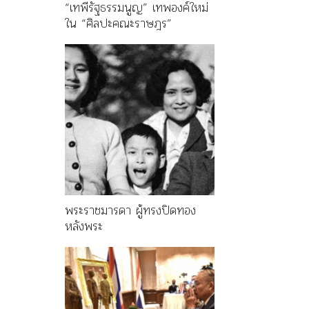
“เทพีรัฐธรรมนูญ” เทพองค์ใหม่
ใน “ศิลปะคณะราษฎร”
พระราชมารดา ผู้ทรงปิดทอง
หลังพระ