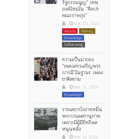
รัฐธรรมนูญ” เทพ
องค์ใหม่ใน “ศิลปะ
คณะราษฎร”
ม.ค. 07, 2021
Article
History
Knowledge
ไม่มีหมวดหมู่
ความเป็นมาของ
“เพลงสรรเสริญพระ
บารมี”ในฐานะ เพลง
ชาติสยาม
พ.ย. 11, 2016
Knowledge
ราชเลขาบังอาจหมิ่น
พระบรมเดชานุภาพ
เพราะมีผู้มีอิทธิพล
หนุนหลัง
พ.ย. 11, 2016