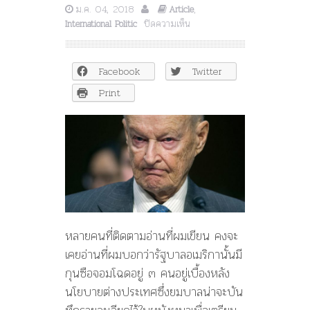
ม.ค. 04, 2018
,
Article
บน
ปิดความเห็น
International Politic
บร
ร
เซ
Facebook
Twitter
ซิน
สกี
Print
–
คิส
ซิง
เจอร์
–
โซ
รอส
สาม
กุนซือ
*จอม
หลายคนที่ติดตามอ่านที่ผมเขียน คงจะ
โฉด*
เคยอ่านที่ผมบอกว่ารัฐบาลอเมริกานั้นมี
ของ
กุนซือจอมโฉดอยู่ ๓ คนอยู่เบื้องหลัง
สหรัฐอเมริกา
–
นโยบายต่างประเทศซึ่งยมบาลน่าจะบัน
ปฐม