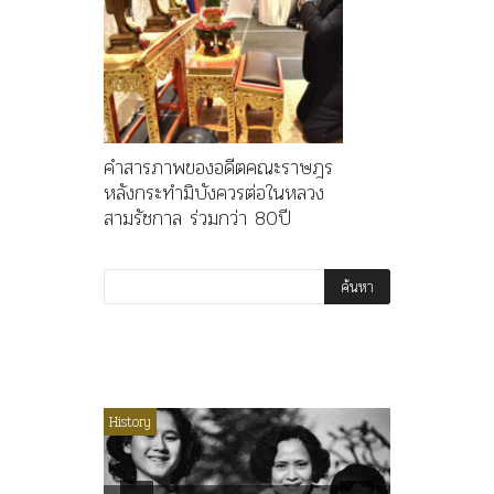
คำสารภาพของอดีตคณะราษฎร
หลังกระทำมิบังควรต่อในหลวง
สามรัชกาล ร่วมกว่า 80ปี
ไม่มีหมวดหมู่
History
Article
History
ลพล
ทพบุตร”
คำสารภา
นูญ” เทพ
ราษฎร หล