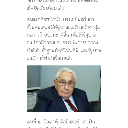
ทึกรายละเอียดไว้ในหนังหมาเพื่อเตรียม
พงษ์
เช็คบิลเรียบร้อยแล้ว
โพธิ์
ประ
คนแรกคือซบิกนิว บรรเซซินสกี เขา
สิ
ทธิ
เป็นคนเสนอให้รัฐบาลอเมริกาสร้างกลุ่ม
นันท์
ก่อการร้ายป่วนชาติอื่น เพื่อให้รัฐบาล
อเมริกามีความชอบธรรมในการยกกอง
กำลังไปตั้งฐานทัพที่โน่นที่นี่ และรัฐบาล
อเมริกาก็ทำสำเร็จมาแล้ว
คนที่ ๒ คือเฮนรี คิสซิงเจอร์ เขาเป็น