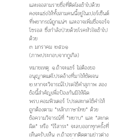
และเจอสามรายชื่อที่ติดโผเข้าไปด้วย
คงจะแช่งให้ทั้งสามคนนี้อยู่ในเปอร์เซ็นต์
ที่พยากรณ์ถูกแน่ๆ และอาจเพิ่มชื่อจอร์จ
โซรอส ซึ่งกำลังป่วยด้วยโรคหัวใจเข้าไป
ด้วย
๓ มกราคม ๒๕๖๑
(ภาพประกอบจากกูเกิล)
หมายเหตุ: ๑.ถ้าจะแชร์ ไม่ต้องขอ
อนุญาตแต่โปรดอ้างที่มาให้ชัดเจน
๒.หากจะวิจารณ์โปรดใช้คำสุภาพ สอง
ข้อนี้สำคัญเพื่อป้องกันมิให้ผิด
พรบ.คอมพิวเตอร์ โปรดสะกดใช้คำให้
ถูกต้องตาม *หลักภาษาไทย* ด้วย
ข้อความวิจารณ์ที่ *หยาบ* และ *สะกด
ผิด* หรือ *ไร้สาระ* จะลบออกทุกครั้งที่
เห็นครับเห็น ๓.ถ้าอยากติดตามข่าวต่าง