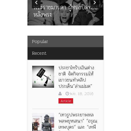
ะคณะ
พระราชมารดา ผู้ทรงปิดทอง
ต่อในหลว
หลังพระ
กว่า 80ป
Popular
Recent
ประชาไทรับเงินต่าง
ชาติ จัดกิจกรรมให้
เยาวชนทำคลิป
ประเด็น”ล่าแม่มด”
พ.ย. 18, 2016
Article
“เทวรูปพระยาพหล
พลพยุหเสนา” “อรุณ
เทพบุตร” และ “เทพี