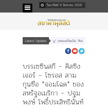
วันอาทิตย์ 9 สิงหาคม 2026
Latest Update
อรุณเทพบุตร” และ “เทพีรัฐธรรมนูญ” เทพองค์ใหม่ใน “ศิลปะคณะราษฎร”
พระราชมา
บรรเซซินสกี – คิสซิง
เจอร์ – โซรอส สาม
กุนซือ *จอมโฉด* ของ
สหรัฐอเมริกา – ปฐม
พงษ์ โพธิ์ประสิทธินันท์