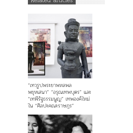
Related articles
“เทวรูปพระยาพหลพล
พยุหเสนา” “อรุณเทพบุตร” และ
“เทพีรัฐธรรมนูญ” เทพองค์ใหม่
ใน “ศิลปะคณะราษฎร”