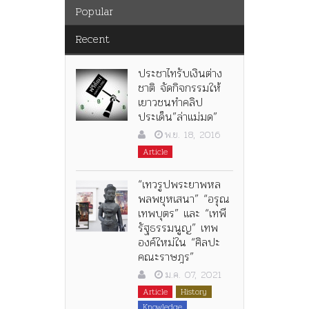
Popular
Recent
ประชาไทรับเงินต่าง
ชาติ จัดกิจกรรมให้
เยาวชนทำคลิป
ประเด็น”ล่าแม่มด”
พ.ย. 18, 2016
Article
“เทวรูปพระยาพหล
พลพยุหเสนา” “อรุณ
เทพบุตร” และ “เทพี
รัฐธรรมนูญ” เทพ
องค์ใหม่ใน “ศิลปะ
คณะราษฎร”
ม.ค. 07, 2021
Article
History
Knowledge