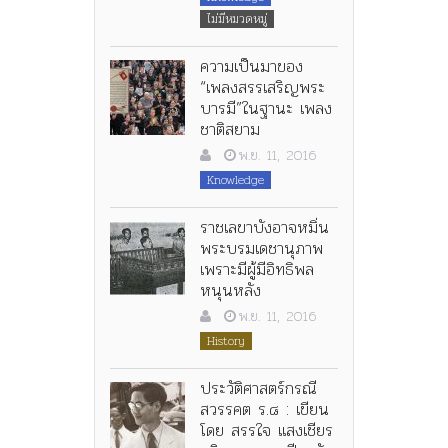
ไม่มีหมวดหมู่
ความเป็นมาของ
“เพลงสรรเสริญพระ
บารมี”ในฐานะ เพลง
ชาติสยาม
พ.ย. 11, 2016
Knowledge
ราชเลขาบังอาจหมิ่น
พระบรมเดชานุภาพ
เพราะมีผู้มีอิทธิพล
หนุนหลัง
พ.ย. 11, 2016
History
ประวัติศาสตร์กรณี
สวรรคต ร.๘ : เขียน
โดย สรรใจ แสงเชียร