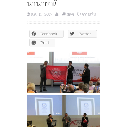
นานาชาติ
บน
ส.ค. 11, 2017
ปิดความเห็น
News
ประกาศ
การ
ครบ
Facebook
Twitter
รอบ
๑๐๐
Print
ปี
ธงชาติ
พระราชทาน
นาม
“ธง
ไตรรงค์”
ณ
เวที
การ
ประชุม
ใหญ่
สมา
พันธ์
ธง