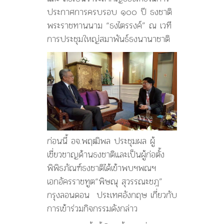
ประกาศการครบรอบ ๑๐๐ ปี ธงชาติ
พระราชทานนาม “ธงไตรรงค์” ณ เวที
การประชุมใหญ่สมาพันธ์ธงนานาชาติ
ก่อนนี้ อจ.พฤฒิพล ประชุมผล ผู้
เชี่ยวชาญด้านธงชาติและเป็นผู้ก่อตั้ง
พิพิธภัณฑ์ธงชาติได้เข้าพบฯพณฯ
เอกอัครราชทูต“พิษณุ สุวรรณะชฎ”
กรุงลอนดอน ประเทศอังกฤษ เกี่ยวกับ
การเข้าร่วมกิจกรรมดังกล่าว