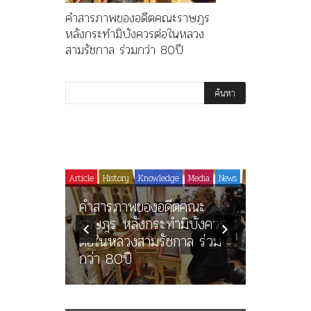
คำสารภาพของอดีตคณะราษฎร
หลังกระทำมิบังควรต่อในหลวง
สามรัชกาล ร่วมกว่า 80ปี
Article
History
Article
History
Knowledge
Media
News
คำสารภาพของอดีตคณะ
นางในวร
ราษฎร หลังกระทำมิบังควร
ต่อในหลวงสามรัชกาล ร่วม
นิพนธ์ใน
กว่า 80ปี
พระมงกุฎเ