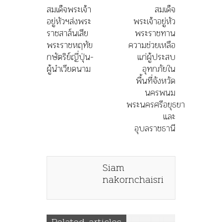
สมเด็จพระเจ้า
สมเด็จ
อยู่หัวฯส่งพระ
พระเจ้าอยู่หัว
ราชสาส์นเสีย
พระราชทาน
พระราชหฤทัย
ความช่วยเหลือ
กษัตริย์ญี่ปุ่น-
แก่ผู้ประสบ
ผู้นำเวียดนาม
อุทกภัยใน
พื้นที่จังหวัด
นครพนม
พระนครศรีอยุธยา
และ
อุบลราชธานี
Siam
nakornchaisri