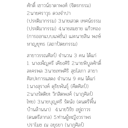
ศักดิ์ เชาวน์ธาดาพงศ์ (จิตรกรรม)
2.นายศราวุธ ดวงจำปา
(ประติมากรรม) 3.นายเสวต เทศน์ธรรม
(ประติมากรรม) 4.นายสมชาย แก้วทอง
(การออกแบบแฟชั่น) และนายสิน พงษ์
หาญยุทธ (สถาปัตยกรรม)
สาขาวรรณศิลป์ จำนวน 3 คน ได้แก่
1. นางเพ็ญศรี เคียงศิริ 2.นายพิบูลศักดิ์
ละครพล 3.นายเทพศิริ สุขโสภา สาขา
ศิลปะการแสดง จำนวน 9 คน ได้แก่
1.นางสุรางค์ ดุริยพันธุ์ (คีตศิลป์)
2.นางรัตติยะ วิกสิตพงศ์ (นาฏศิลป์
ไทย) 3.นายบุญศรี รัตนัง (ดนตรีพื้น
บ้านล้านนา) 4.นายวิรัช อยู่ถาวร
(ดนตรีสากล) 5.ท่านผู้หญิงวราพร
ปราโมช ณ อยุธยา (นาฏศิลป์