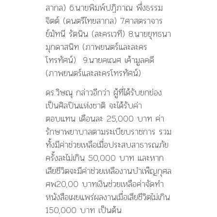
สากล) 6.นายพิมพ์ปฏิภาณ พึ่งธรรม
จิตต์ (ดนตรีไทยสากล) 7.ศาสตราจาร
ย์มัทนี รัตนิน (ละครเวที) 8.นายยุทธนา
มุกดาสนิท (ภาพยนตร์และละคร
โทรทัศน์) 9.นายคเณศ เค้ามูลคดี
(ภาพยนตร์และละครโทรทัศน์)
ดร.วิษณุ กล่าวอีกว่า ผู้ที่ได้รับยกย่อง
เป็นศิลปินแห่งชาติ จะได้รับค่า
ตอบแทน เดือนละ 25,000 บาท ค่า
รักษาพยาบาลตามระเบียบราชการ รวม
ทั้งมีค่าช่วยเหลือเมื่อประสบสาธารณภัย
ครั้งละไม่เกิน 50,000 บาท และหาก
เสียชีวิตจะมีค่าช่วยเหลืองานบำเพ็ญกุศล
ศพ20,00 บาทเงินช่วยเหลือค่าจัดทำ
หนังสือเผยแพร่ผลงานเมื่อเสียชีวิตไม่เกิน
150,000 บาท เป็นต้น