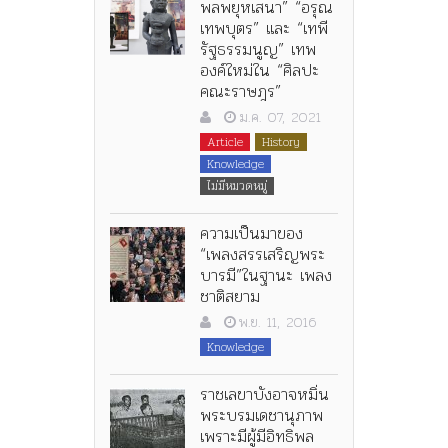
พลพยุหเสนา” “อรุณ
เทพบุตร” และ “เทพี
รัฐธรรมนูญ” เทพ
องค์ใหม่ใน “ศิลปะ
คณะราษฎร”
ม.ค. 07, 2021
Article
History
Knowledge
ไม่มีหมวดหมู่
ความเป็นมาของ
“เพลงสรรเสริญพระ
บารมี”ในฐานะ เพลง
ชาติสยาม
พ.ย. 11, 2016
Knowledge
ราชเลขาบังอาจหมิ่น
พระบรมเดชานุภาพ
เพราะมีผู้มีอิทธิพล