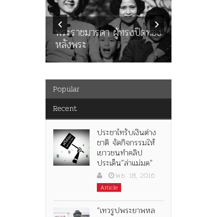
ทพบุตร”
คำสารภา
นูญ” เทพ
ราษฎร หล
ะคณะ
พระราชมารดา ผู้ทรงปิดทอง
ต่อในหลว
หลังพระ
กว่า 80ป
Popular
Recent
ประชาไทรับเงินต่าง
ชาติ จัดกิจกรรมให้
เยาวชนทำคลิป
ประเด็น”ล่าแม่มด”
พ.ย. 18, 2016
Article
“เทวรูปพระยาพหล