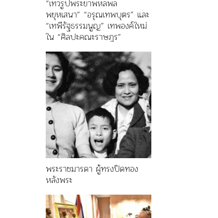
“เทวรูปพระยาพหลพล
พยุหเสนา” “อรุณเทพบุตร” และ
“เทพีรัฐธรรมนูญ” เทพองค์ใหม่
ใน “ศิลปะคณะราษฎร”
พระราชมารดา ผู้ทรงปิดทอง
หลังพระ