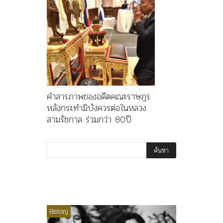
คำสารภาพของอดีตคณะราษฎร
หลังกระทำมิบังควรต่อในหลวง
สามรัชกาล ร่วมกว่า 80ปี
ไม่มีหมวดหมู่
History
Article
History
ลพล