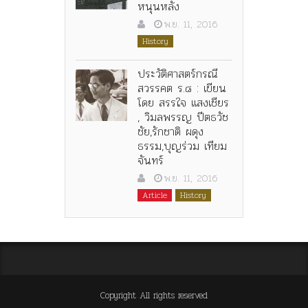
หนุนหลัง
พ.ย. 11, 2016
History
ประวัติศาสตร์กรณี
สวรรคต ร.๘ : เขียน
โดย สรรใจ แสงเชียร
, วิมลพรรญ ปีตธวัช
ชัย,รักชาติ ผดุง
ธรรม,บุญร่วม เทียม
จันทร์
พ.ย. 11, 2016
Article
History
Copyright All rights reserved