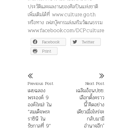
ประวัติและผลงานของศิลปินแห่งชาติ
เพิ่มเติมได้ที่ www.culture.go.th
หรือทาง เฟสบุ๊คกรมส่งเสริมวัฒนธรรม
www.facebook.com/DCP.culture
Facebook
Twitter
Print
Previous Post
Next Post
เผยฉลอง
เฉลิมอ้อนปชช.
พระองค์ 9
เลือกตั้งคราว
องค์ใหม่! ใน
นี้"คิดอย่าง
“สมเด็จพระ
เดียวเมื่อไหร่จะ
ราชินี ใน
กลับมามี
รัชกาลที่ 9”
อำนาจอีก"