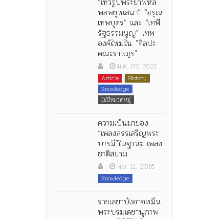
“เทวรูปพระยาพหล
พลพยุหเสนา” “อรุณ
เทพบุตร” และ “เทพี
รัฐธรรมนูญ” เทพ
องค์ใหม่ใน “ศิลปะ
คณะราษฎร”
ม.ค. 07, 2021
Article
History
Knowledge
ไม่มีหมวดหมู่
ความเป็นมาของ
“เพลงสรรเสริญพระ
บารมี”ในฐานะ เพลง
ชาติสยาม
พ.ย. 11, 2016
Knowledge
ราชเลขาบังอาจหมิ่น
พระบรมเดชานุภาพ