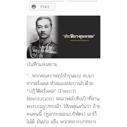
พรหม”
โดย
Print
แถม
สุข
นุ่ม
นนท์
บันทึกแห่งสยาม
“…พวกคณะราษฎร์หัวรุนแรง จบมา
จากฝรั่งเศส หัวสมองเห่อบวมไปด้วย
“ปฏิวัติฝรั่งเศส” (French
Revolution) จะเอาพ่อไปยิงเป้าที่ลาน
พระบรมรูปทรงม้า ให้เหตุผลกันว่า อ้าย
คนคนนี้ (ทูลกระหม่อมบริพัตร) เอาไว้
ไม่ได้ มันเก่ง แข็ง พวกทหารบกทหาร