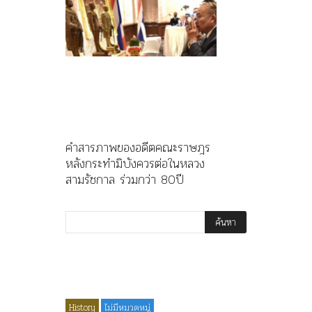
คำสารภาพของอดีตคณะราษฎร
หลังกระทำมิบังควรต่อในหลวง
สามรัชกาล ร่วมกว่า 80ปี