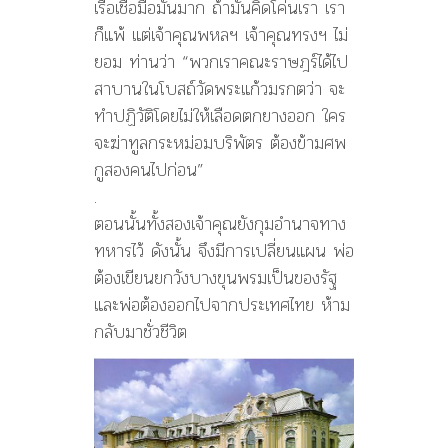
เรือเชื่อมือมันมาก ถ้ามันคิดโค่นเรา เรา
ก็แพ้ แต่เจ้าคุณพหลฯ เจ้าคุณทรงฯ ไม่
ยอม ท่านว่า “พวกเราคณะราษฎร์ได้ไป
สาบานในโบสถ์วัดพระแก้วมรกตว่า จะ
ทำปฏิวัติโดยไม่ให้เลือดตกยางออก ใคร
จะฆ่าทูลกระหม่อมบริพัตร ต้องข้ามศพ
กูสองคนไปก่อน”
.
ตอนนั้นทั้งสองเจ้าคุณยังกุมอำนาจทาง
ทหารไว้ ดังนั้น จึงมีการเปลี่ยนแผน พ่อ
ต้องเขียนยกวังบางขุนพรมเป็นของรัฐ
และพ่อต้องออกไปจากประเทศไทย ห้าม
กลับมาชั่วชีวิต