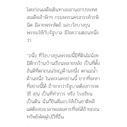
.
โดยก่อนเสด็จเดินทางออกนอกประเทศ
สมเด็จเจ้าฟ้าฯ กรมพระนครสวรรค์วรพิ
นิต มีลายพระหัตถ์ มอบวังบางขุน
พรหมให้กับรัฐบาล มีใจความตอนหนึ่ง
ว่า
.
“อนึ่ง ที่วังบางขุนพรหมนี้มีที่ดินไม่น้อย
มีตึกกว้านบ้านเรือนหลายหลัง เป็นที่ตั้ง
อันดีที่ตกถนนใหญ่ด้านหนึ่ง ตกแม่น้ำ
ด้านหนึ่ง ในพระนครย่านนี้ ยากที่จะหา
ที่อย่างนี้ได้ ถ้าหากว่ารัฐบาลต้องการจะ
ใช้ เช่น เป็นที่ทำการ หรือ โรงเรียน
เป็นต้น ฉันก็ยินดีมอบให้เป็นชาติพลี
แต่ต้องขอเวลาพอสมควรที่จะได้ย้ายถอน
ทรัพย์พัศดุไปไว้ที่อื่น
.