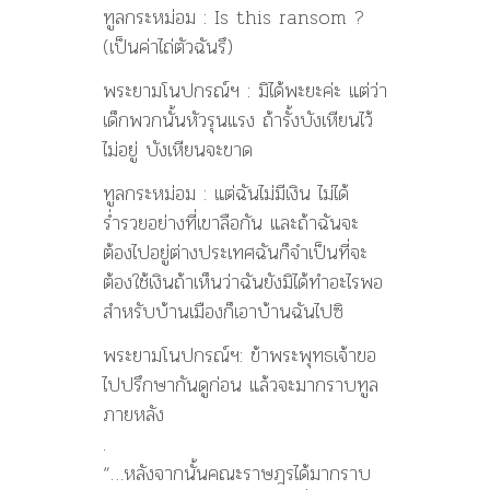
ทูลกระหม่อม : Is this ransom ?
(เป็นค่าไถ่ตัวฉันรึ)
พระยามโนปกรณ์ฯ : มิได้พะยะค่ะ แต่ว่า
เด็กพวกนั้นหัวรุนแรง ถ้ารั้งบังเหียนไว้
ไม่อยู่ บังเหียนจะขาด
ทูลกระหม่อม : แต่ฉันไม่มีเงิน ไม่ได้
ร่ำรวยอย่างที่เขาลือกัน และถ้าฉันจะ
ต้องไปอยู่ต่างประเทศฉันก็จำเป็นที่จะ
ต้องใช้เงินถ้าเห็นว่าฉันยังมิได้ทำอะไรพอ
สำหรับบ้านเมืองก็เอาบ้านฉันไปซิ
พระยามโนปกรณ์ฯ: ข้าพระพุทธเจ้าขอ
ไปปรึกษากันดูก่อน แล้วจะมากราบทูล
ภายหลัง
.
“…หลังจากนั้นคณะราษฎรได้มากราบ