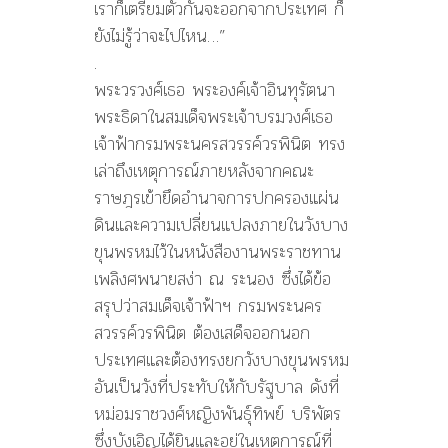
เราก็เตรียมตัวกันจะออกจากประเทศ ก็
ยังไม่รู้ว่าจะไปไหน…”
.
พระวรวงศ์เธอ พระองค์เจ้าอินทุรัตนา
พระธิดาในสมเด็จพระเจ้าบรมวงศ์เธอ
เจ้าฟ้ากรมพระนครสวรรค์วรพินิต ทรง
เล่าถึงเหตุการณ์ภายหลังจากคณะ
ราษฎรเข้ายึดอำนาจการปกครองแผ่น
ดินและความเปลี่ยนแปลงภายในวังบาง
ขุนพรหมไว้ในหนังสืองานพระราชทาน
เพลิงศพนายสง่า ณ ระนอง ซึ่งได้ข้อ
สรุปว่าสมเด็จเจ้าฟ้าฯ กรมพระนคร
สวรรค์วรพินิต ต้องเสด็จออกนอก
ประเทศและต้องทรงยกวังบางขุนพรหม
อันเป็นวังที่ประทับให้กับรัฐบาล ดังที่
หม่อมราชวงศ์หญิงพันธุ์ทิพย์ บริพัตร
ซึ่งบังเอิญได้ยินและอยู่ในเหตุการณ์ที่