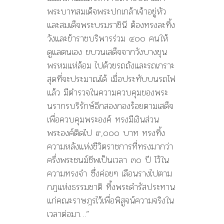
พระบาทสมเด็จพระปกเกล้าเจ้าอยู่หัว
และสมเด็จพระบรมราชินี ต้องทรงละทิ้ง
วังและข้าราชบริพารร่วม ๔๐๐ คนให้
ดูแลตนเอง ขบวนเสด็จจากวังบางขุน
พรหมแห่ล้อม ไปด้วยรถถังและรถเกราะ
สุดที่จะประมาณได้ เมื่อประทับบนรถไฟ
แล้ว มีตำรวจในความควบคุมของพระ
นรากรบริรักษ์อีกสองกองร้อยตามเสด็จ
เพื่อควบคุมพระองค์ ทรงมีเงินส่วน
พระองค์ติดไป ๙,๐๐๐ บาท ทรงทิ้ง
ความหลังแห่งชีวิตราชการที่ทรงมากว่า
ครึ่งพระชนม์ชีพเป็นเวลา ๓๐ ปี ไว้ใน
ความทรงจำ ซึ่งค่อยๆ เลือนรางไปตาม
กฎแห่งธรรมชาติ ทิ้งพระดำรัสประทาน
แก่คณะราษฎรไว้เพื่อพิสูจน์ความจริงใน
เวลาต่อมา…”