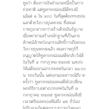
ทูลว่า ต้องการเงินจำนวนหนึ่งเป็นการ
ช่วยชาติ แต่ทูลกระหม่อมมิได้ทรงมี
แม้แต่ ๑ ใน ๑๐๐ ในที่สุดต้องทรงยอม
แลกด้วยวังบางขุนพรหม ซึ่งคณะ
ราษฎรกล่าวหาว่าสร้างด้วยเงินรัฐบาล
เมื่อพยายามสร้างหลักฐานที่เป็นลาย
ลักษณ์อักษรโอนกรรมสิทธิ์การถือครอง
วังบางขุนพรหมแล้ว คณะราษฎร์ก็
อนุญาตให้ทูลกระหม่อมเสด็จกลับวังได้
ในวันที่ ๔ กรกฎาคม ๒๔๗๕ และเร่ง
ให้เสด็จออกนอกประเทศในเวลา ๑๑.๐๐
น. ของวันนั้น แต่ออกแถลงการณ์ถึง ๒
ครั้งว่า ทูลกระหม่อมจะเสด็จไปเปลี่ยน
พระอิริยาบถต่างประเทศในวันที่ ๘
กรกฎาคม ๒๔๗๕ ทูลกระหม่อมจึงมี
เวลาเตรียมพระองค์ไม่ถึง ๑๒ ชั่วโมง
ไม่มีเวลาแม้แต่จะกราบถวายบังคมลา