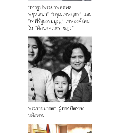
“เทวรูปพระยาพหลพล
พยุหเสนา” “อรุณเทพบุตร” และ
“เทพีรัฐธรรมนูญ” เทพองค์ใหม่
ใน “ศิลปะคณะราษฎร”
พระราชมารดา ผู้ทรงปิดทอง
หลังพระ