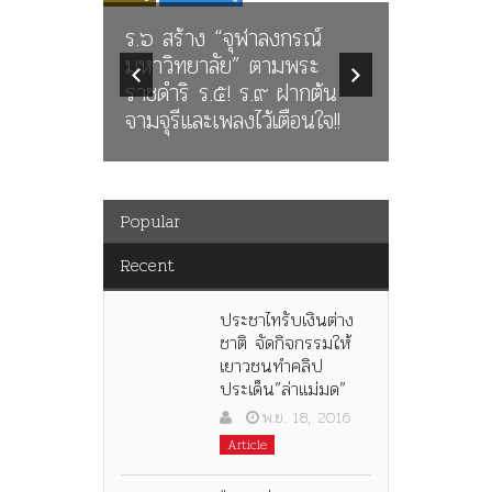
Article
History
์
ะ
นางในวรรณคดี พระราช
ต้น
นิพนธ์ในพระบาทสมเด็จ
ใจ!!
พระมงกุฎเกล้าเจ้าอยู่หัว
Popular
Recent
ประชาไทรับเงินต่าง
ชาติ จัดกิจกรรมให้
เยาวชนทำคลิป
ประเด็น”ล่าแม่มด”
พ.ย. 18, 2016
Article