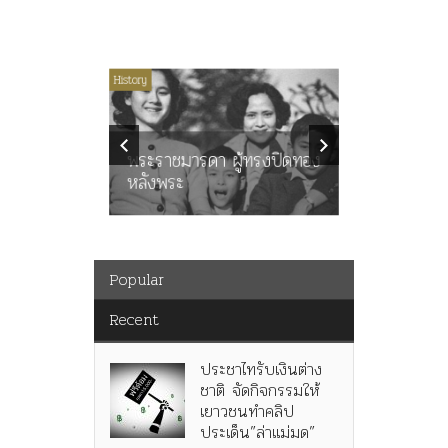
ไม่มีหมวดหมู่
History
Article
History
ลพล
ทพบุตร”
คำสารภา
นูญ” เทพ
ราษฎร หล
ะคณะ
พระราชมารดา ผู้ทรงปิดทอง
ต่อในหลว
หลังพระ
กว่า 80ป
Popular
Recent
ประชาไทรับเงินต่าง
ชาติ จัดกิจกรรมให้
เยาวชนทำคลิป
ประเด็น”ล่าแม่มด”