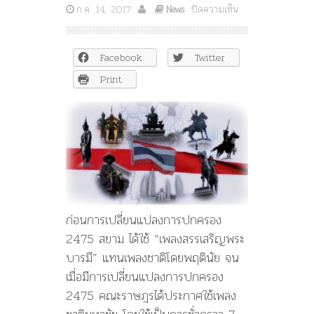
บน
ก.ค. 14, 2017
ปิดความเห็น
News
“ประวัติศาสตร์
หน้า
ใหม่”
Facebook
Twitter
รบ.
เชิญ
Print
6
นัก
ร้อง
ดัง
ร้อง
“เพลง
ชาติ
ไทย”
ฉลอง
ก่อนการเปลี่ยนแปลงการปกครอง
100
ปี
2475 สยาม ได้ใช้ “เพลงสรรเสริญพระ
ธงชาติ
บารมี” แทนเพลงชาติโดยพฤตินัย จน
ไทย
เมื่อมีการเปลี่ยนแปลงการปกครอง
2475 คณะราษฎรได้ประกาศใช้เพลง