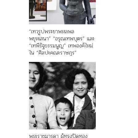
“เทวรูปพระยาพหลพล
พยุหเสนา” “อรุณเทพบุตร” และ
“เทพีรัฐธรรมนูญ” เทพองค์ใหม่
ใน “ศิลปะคณะราษฎร”
พระราชมารดา ผู้ทรงปิดทอง