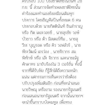
ครบรอบ 100 ปีธงชาติไทยในวันที่ 28
ก.ย. นี้ ส่วนการจัดทำเพลงชาติไทยนั้น
คำร้องและทำนองยังเหมือนเดิมทุก
ประการ โดยเชิญศิลปินทั้งหมด 6 คน
ประกอบด้วย นายกิตตินันท์ ชินสำราญ
หรือ กิต เดอะวอยซ์ , นายสุรชัย วงษ์
บัวขาว หรือ ต้า มิสเตอร์ทีม , นายสุ
วีระ บุญรอด หรือ คิว วงฟลัวร์ , นาย
พีระวัฒน์ เถรว่อง , นายจิรากร สม
พิทักษ์ หรือ เอ๊ะ จิรากร และนายณัฐ
ศักดาทร มาขับร้องใน 3 เวอร์ชั่น ทั้งนี้
จากที่ได้รับฟัง ก็รู้สึกได้ถึงความหนัก
แน่น แต่กรรมการเห็นควรว่ายังต้อง
ปรับปรุงเพิ่มเติมอีก ก่อนที่จะนำเสนอ
นายวิษณุ เครืองาม รองนายกรัฐมนตรี
ก่อนเสนอนายกรัฐมนตรี จากนั้นนายกฯ
จะนำขึ้นกราบบังคมทูล เพื่อทรง