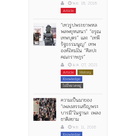
พ.ย. 18, 2016
Article
“เทวรูปพระยาพหล
พลพยุหเสนา” “อรุณ
เทพบุตร” และ “เทพี
รัฐธรรมนูญ” เทพ
องค์ใหม่ใน “ศิลปะ
คณะราษฎร”
ม.ค. 07, 2021
Article
History
Knowledge
ไม่มีหมวดหมู่
ความเป็นมาของ
“เพลงสรรเสริญพระ
บารมี”ในฐานะ เพลง
ชาติสยาม
พ.ย. 11, 2016
Knowledge