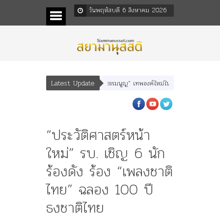
วันพฤหัสบดี 6 สิงหาคม 2026
Latest Update
หเสนา” “อรุณเทพบุตร” และ “เทพีรัฐธรรมนูญ” เทพองค์ใหม่ใน “ศิลปะคณะราษฎร”
“ประวัติศาสตร์หน้า
ใหม่” รบ. เชิญ 6 นัก
ร้องดัง ร้อง “เพลงชาติ
ไทย” ฉลอง 100 ปี
ธงชาติไทย