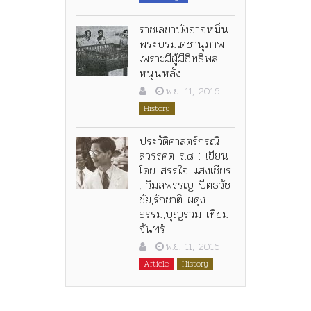
ราชเลขาบังอาจหมิ่น
พระบรมเดชานุภาพ
เพราะมีผู้มีอิทธิพล
หนุนหลัง
พ.ย. 11, 2016
History
ประวัติศาสตร์กรณี
สวรรคต ร.๘ : เขียน
โดย สรรใจ แสงเชียร
, วิมลพรรญ ปีตธวัช
ชัย,รักชาติ ผดุง
ธรรม,บุญร่วม เทียม
จันทร์
พ.ย. 11, 2016
Article
History