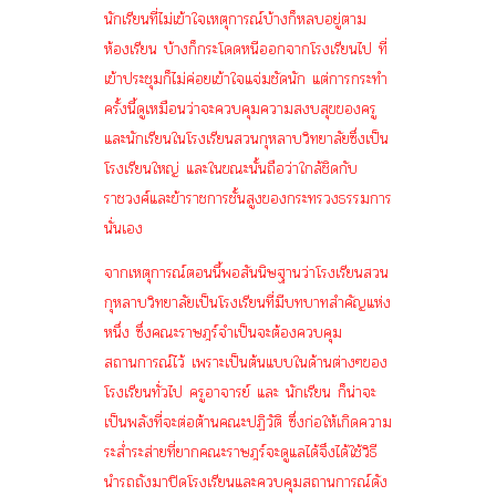
นักเรียนที่ไม่เข้าใจเหตุการณ์บ้างก็หลบอยู่ตาม
ห้องเรียน บ้างก็กระโดดหนีออกจากโรงเรียนไป ที่
เข้าประชุมก็ไม่ค่อยเข้าใจแจ่มชัดนัก แต่การกระทำ
ครั้งนี้ดูเหมือนว่าจะควบคุมความสงบสุขของครู
และนักเรียนในโรงเรียนสวนกุหลาบวิทยาลัยซึ่งเป็น
โรงเรียนใหญ่ และในขณะนั้นถือว่าใกล้ชิดกับ
ราชวงศ์และข้าราชการชั้นสูงของกระทรวงธรรมการ
นั่นเอง
จากเหตุการณ์ตอนนี้พอสันนิษฐานว่าโรงเรียนสวน
กุหลาบวิทยาลัยเป็นโรงเรียนที่มีบทบาทสำคัญแห่ง
หนึ่ง ซึ่งคณะราษฎร์จำเป็นจะต้องควบคุม
สถานการณ์ไว้ เพราะเป็นต้นแบบในด้านต่างๆของ
โรงเรียนทั่วไป ครูอาจารย์ และ นักเรียน ก็น่าจะ
เป็นพลังที่จะต่อต้านคณะปฏิวัติ ซึ่งก่อให้เกิดความ
ระส่ำระส่ายที่ยากคณะราษฎร์จะดูแลได้จึงได้ใช้วิธี
นำรถถังมาปิดโรงเรียนและควบคุมสถานการณ์ดัง