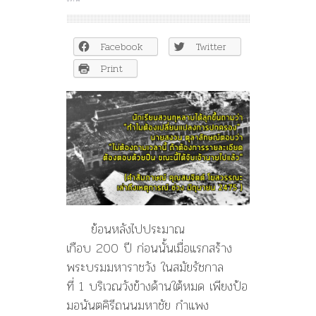
ประวัติศาสตร์
โรงเรียน
สวน
Facebook
Twitter
กุหลาบ
วิทยาลัย
Print
ท่ามกลาง
ความ
วุ่นวาย
ในปี
2475
ย้อนหลังไปประมาณ
เกือบ 200 ปี ก่อนนั้นเมื่อแรกสร้าง
พระบรมมหาราชวัง ในสมัยรัชกาล
ที่ 1 บริเวณวังข้างด้านใต้หมด เพียงป้อ
มอนันตคิรีถนนมหาชัย กำแพง