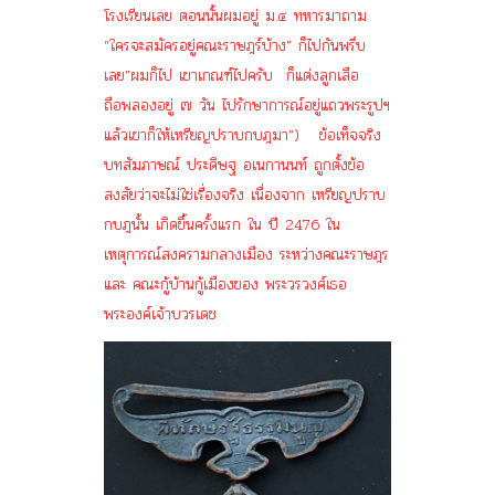
โรงเรียนเลย ตอนนั้นผมอยู่ ม.๔ ทหารมาถาม
“ใครจะสมัครอยู่คณะราษฎร์บ้าง” ก็ไปกันพรึบ
เลย”ผมก็ไป เขาเกณฑ์ไปครับ ก็แต่งลูกเสือ
ถือพลองอยู่ ๗ วัน ไปรักษาการณ์อยู่แถวพระรูปฯ
แล้วเขาก็ให้เหรียญปราบกบฎมา”
) ข้อเท็จจริง
บทสัมภาษณ์ ประดิษฐ อเนกานนท์ ถูกตั้งข้อ
สงสัยว่าจะไม่ใช่เรื่องจริง เนื่องจาก เหรียญปราบ
กบฎนั้น เกิดขึ้นครั้งแรก ใน ปี 2476 ใน
เหตุการณ์สงครามกลางเมือง ระหว่างคณะราษฎร
และ คณะกู้บ้านกู้เมืองของ พระวรวงศ์เธอ
พระองค์เจ้าบวรเดช