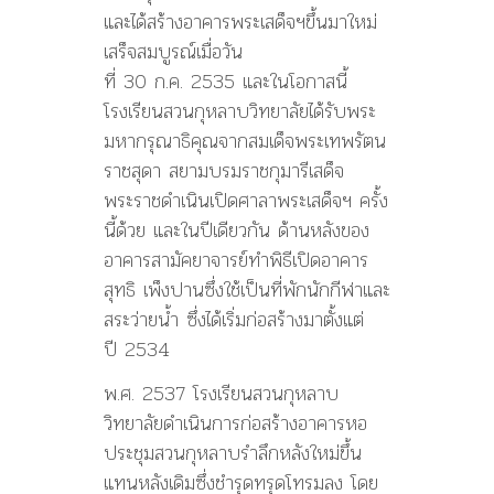
และได้สร้างอาคารพระเสด็จฯขึ้นมาใหม่
เสร็จสมบูรณ์เมื่อวัน
ที่ 30 ก.ค. 2535 และในโอกาสนี้
โรงเรียนสวนกุหลาบวิทยาลัยได้รับพระ
มหากรุณาธิคุณจากสมเด็จพระเทพรัตน
ราชสุดา สยามบรมราชกุมารีเสด็จ
พระราชดำเนินเปิดศาลาพระเสด็จฯ ครั้ง
นี้ด้วย และในปีเดียวกัน ด้านหลังของ
อาคารสามัคยาจารย์ทำพิธีเปิดอาคาร
สุทธิ เพ็งปานซึ่งใช้เป็นที่พักนักกีฬาและ
สระว่ายน้ำ ซึ่งได้เริ่มก่อสร้างมาตั้งแต่
ปี 2534
พ.ศ. 2537 โรงเรียนสวนกุหลาบ
วิทยาลัยดำเนินการก่อสร้างอาคารหอ
ประชุมสวนกุหลาบรำลึกหลังใหม่ขึ้น
แทนหลังเดิมซึ่งชำรุดทรุดโทรมลง โดย