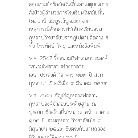
สอบถามข้อข้องใจในเรื่องสาเหตุของการ
สั่งย้ายผู้อำนวยการโรงเรียนในสมัยนั้น
(ผอ.ธานี สมบูรณ์บูรณะ) จาก
เหตุการณ์ดังกล่าวทำให้โรงเรียนสวน
กุหลาบวิทยาลัยปรากฏไปตามสื่อต่าง ๆ
ทั้ง โทรทัศน์ วิทยุ และหนังสือพิมพ์
พ.ศ. 2547 รื้อสนามกีฬาเอนกประสงค์
“สนามไพศาล” สร้างอาคาร
เอนกประสงค์ “อาคาร ๑๒๓ ปี สวน
กุหลาบ” เปิดใช้เมื่อ ๙ มีนาคม ๒๕๔๙
พ.ศ. 2549 อัญเชิญหลวงพ่อสวน
กุหลาบองค์จำลองประดิษฐาน ณ
บุษบก ซึ่งสร้างขึ้นใหม่ ณ หน้า อาคาร
๑๒๓ ปี สวนกุหลาบวิทยาลัยเมื่อ ๙
มิถุนายน ๒๕๔๙ ซึ่งตรงกับงานฉลอง
สิริราชสมบัติครบ ๖๐ ปี