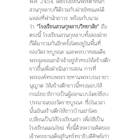
พ.ศ. 2454 โดยโรงเรียนพระตำหนัก
สวนกุหลาบก็ได้รวมกับฝ่ายไทยและได้
แหล่งที่พำนักถาวร พร้อมกับนาม
ว่า
“โรงเรียนสวนกุหลาบวิทยาลัย”
ถึง
ตรงนี้ โรงเรียนสวนกุหลาบทั้งสองฝ่าย
ก็ได้มารวมกันอีกครั้งโดยอยู่ในพื้นที่
ของวัดราชบูรณะ และพระบาทสมเด็จ
พระจุลจอมเกล้าเจ้าอยู่หัวทรงให้สร้างตึก
ยาวขึ้นเพื่อดำเนินการสอน การที่
พระองค์ทรงพระราชทานพระบรมราชา
นุญาต ให้สร้างตึกยาวนี้ทรงมอบให้
กรมโยธาธิการเป็นผู้ออกแบบโดยใช้งบ
ประมาณของวัดราชบูรณะ ซึ่งในเวลา
นั้นเงินสร้างตึกให้ชาวบ้านเช่าโดย
เปลี่ยนเป็นให้โรงเรียนเช่า เพื่อใช้เป็น
โรงเรียนแผนใหม่ ทั้งนี้ด้วยความคิดของ
เจ้าพระยาเสด็จสุรินทร์ทราธิบดีศิษย์เก่า