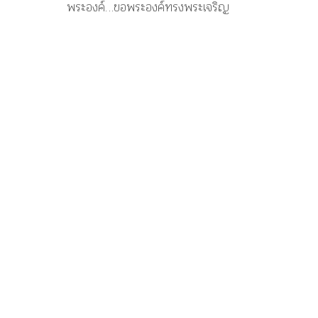
พระองค์…ขอพระองค์ทรงพระเจริญ