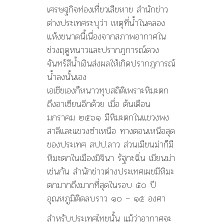
เศรษฐกิจท่องเที่ยวเสียหาย สำนักข่าว
ต่างประเทศระบุว่า เหตุที่น้ำในคลอง
แห้งขนาดนี้เนื่องจากสภาพอากาศใน
ช่วงฤดูหนาวและปรากฎการณ์ดวง
จันทร์สีน้ำเงินส่งผลให้เกิดปรากฎการณ์
น้ำลงนั้นเอง
เอเชียเองก็หนาวทุบสถิติเพราะหิมะตก
ถึงอาเซียนอีกด้วย เมื่อ ต้นเดือน
มกราคม ๒๕๖๑ มีหิมะตกในแขวงพง
สาลีและแขวงซำเหนือ ทางตอนเหนือสุด
ของประเทศ สปป.ลาว ส่วนเมียนม่าก็มี
หิมะตกในเมืองมิจินา รัฐกะฉิ่น เมียนม่า
เช่นกัน สำนักข่าวต่างประเทศเผยมีหิมะ
ตกมากถึงมากที่สุดในรอบ ๕๐ ปี
อุณหภูมิติดลบราว ๑๐ – ๑๕ องศา
สำหรับประเทศไทยนั้น แม้ว่าอากาศจะ