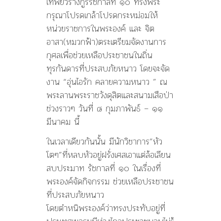
เทพยวรางกูรรัชกาลที่ ๑๐ ทรงพระ
กรุณาโปรดเกล้าโปรดกระหม่อมให้
หน่วยราชการในพระองค์ และ จิต
อาสา(หมวกฟ้า)ตระเตรียมจัดงานการ
กุศลเพื่อช่วยเหลือประชาชนในถิ่น
ทุรกันดารที่ประสบภัยหนาว โดยจะจัด
งาน “อุ่นไอรัก คลายความหนาว ” ณ
พระลานพระราชวังดุสิตและสนามเสือป่า
ช่วงราวๆ วันที่ ๘ กุมภาพันธ์ – ๑๑
มีนาคม นี้
ในเวลาเดียวกันนั้น มีนักวิชาการ”หัว
โตๆ”ที่หลบหัวอยู่ฝรั่งเศสเอาแต่ล้อเลียน
สบประมาท รัชกาลที่ ๑๐ ในเรื่องที่
พระองค์จัดกิจกรรม ช่วยเหลือประชาชน
ที่ประสบภัยหนาว
โดยตำหนิพระองค์ว่าทรงประทับอยู่ที่