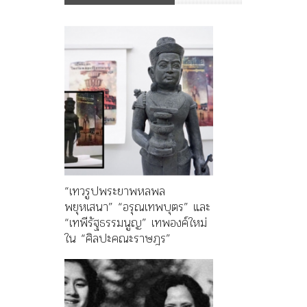
“เทวรูปพระยาพหลพล
พยุหเสนา” “อรุณเทพบุตร” และ
“เทพีรัฐธรรมนูญ” เทพองค์ใหม่
ใน “ศิลปะคณะราษฎร”