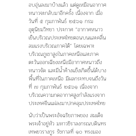
อบอุ่นลงมาบ้างแล้ว แต่ดูเหมือนอากาศ
หนาวจะกลับมาอีกครั้ง เนื่องจาก เมื่อ
วันที่ ๕ กุมภาพันธ์ ๒๕๖๑ กรม
อุตุนิยมวิทยา ประกาศ “อากาศหนาว
เย็นบริเวณประเทศไทยตอนบนและคลื่น
ลมแรงบริเวณภาคใต้” โดยเฉพาะ
บริเวณภูเขาสูงในภาคเหนือและภาค
ตะวันออกเฉียงเหนือมีอากาศหนาวถึง
หนาวจัด และมีน้ำค้างแข็งเกิดขึ้นได้บาง
พื้นที่ในภาคเหนือ มีผลกระทบจนถึงวัน
ที่ ๗ กุมภาพันธ์ ๒๕๖๑ เนื่องจาก
บริเวณความกดอากาศสูงกำลังแรงจาก
ประเทศจีนแผ่ลงมาปกคลุมประเทศไทย
นับว่าเป็นพระอัจฉริยภาพของ สมเด็จ
พระเจ้าอยู่หัว มหาวชิราลงกรณบดินทร
เทพยวรางกูร รัชกาลที่ ๑๐ ทรงมอง