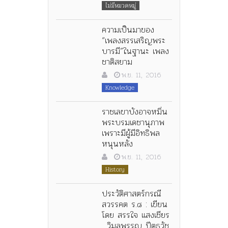
ไม่มีหมวดหมู่
ความเป็นมาของ
“เพลงสรรเสริญพระ
บารมี”ในฐานะ เพลง
ชาติสยาม
พ.ย. 11, 2016
Knowledge
ราชเลขาบังอาจหมิ่น
พระบรมเดชานุภาพ
เพราะมีผู้มีอิทธิพล
หนุนหลัง
พ.ย. 11, 2016
History
ประวัติศาสตร์กรณี
สวรรคต ร.๘ : เขียน
โดย สรรใจ แสงเชียร
, วิมลพรรญ ปีตธวัช