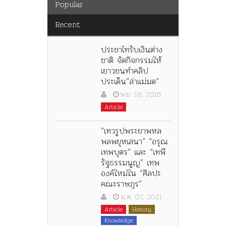
Popular
Recent
ประชาไทรับเงินต่าง
ชาติ จัดกิจกรรมให้
เยาวชนทำคลิป
ประเด็น”ล่าแม่มด”
พ.ย. 18, 2016
Article
“เทวรูปพระยาพหล
พลพยุหเสนา” “อรุณ
เทพบุตร” และ “เทพี
รัฐธรรมนูญ” เทพ
องค์ใหม่ใน “ศิลปะ
คณะราษฎร”
ม.ค. 07, 2021
Article
History
Knowledge