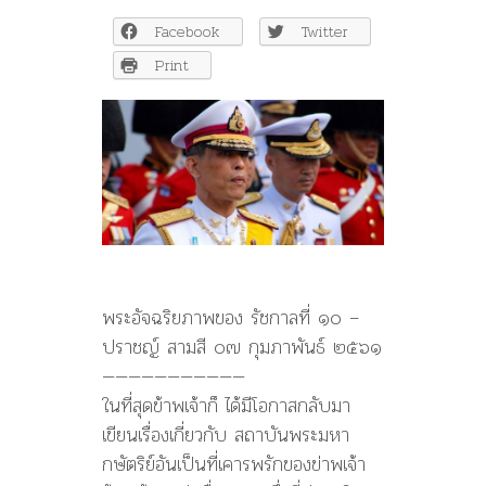
ริย
Facebook
Twitter
ภาพ
ของ
Print
รัชกาล
ที่
๑๐
–
ปราชญ์
สาม
สี
พระอัจฉริยภาพของ รัชกาลที่ ๑๐ –
ปราชญ์ สามสี ๐๗ กุมภาพันธ์ ๒๕๖๑
———————————
ในที่สุดข้าพเจ้าก็ ได้มีโอกาสกลับมา
เขียนเรื่องเกี่ยวกับ สถาบันพระมหา
กษัตริย์อันเป็นที่เคารพรักของข่าพเจ้า