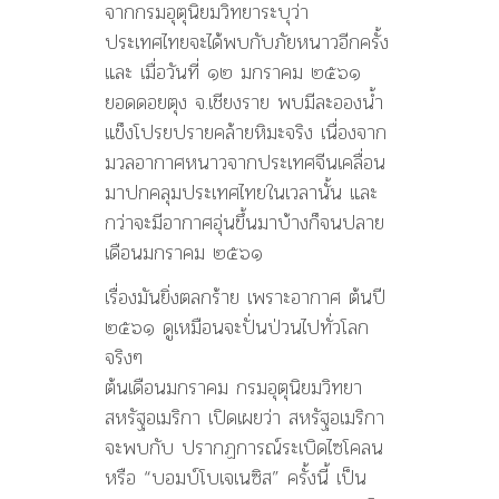
จากกรมอุตุนิยมวิทยาระบุว่า
ประเทศไทยจะได้พบกับภัยหนาวอีกครั้ง
และ เมื่อวันที่ ๑๒ มกราคม ๒๕๖๑
ยอดดอยตุง จ.เชียงราย พบมีละอองน้ำ
แข็งโปรยปรายคล้ายหิมะจริง เนื่องจาก
มวลอากาศหนาวจากประเทศจีนเคลื่อน
มาปกคลุมประเทศไทยในเวลานั้น และ
กว่าจะมีอากาศอุ่นขึ้นมาบ้างก็จนปลาย
เดือนมกราคม ๒๕๖๑
เรื่องมันยิ่งตลกร้าย เพราะอากาศ ต้นปี
๒๕๖๑ ดูเหมือนจะปั่นป่วนไปทั่วโลก
จริงๆ
ต้นเดือนมกราคม กรมอุตุนิยมวิทยา
สหรัฐอเมริกา เปิดเผยว่า สหรัฐอเมริกา
จะพบกับ ปรากฏการณ์ระเบิดไซโคลน
หรือ “บอมบ์โบเจเนซิส” ครั้งนี้ เป็น