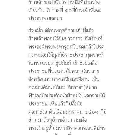
ข้าพเจ้าขอเล่าเรื่องราวหนึ่งที่น่าสนใจ
เกี่ยวกับ รัชกาลที่ ๑๐ที่ข้าพเจ้าพึ่งจะ
ประสบพบเจอมา
ช่วงเมื่อ เดือนพฤศจิกายนปีที่แล้ว
ข้าพเจ้าพอจะได้ยินข่าวคราว ถึงเรื่องที่
พระองค์ทรงพระกรุณาโปรดเกล้าโปรด
กระหม่อมให้มูลนิธิราชประชานุเคราะห์
ในพระบรมราชูปถัมภ์ เข้าช่วยเหลือ
ประชาชนที่ประสบภัยหนาวในหลาย
จังหวัดแถบภาคเหนือและอีสาน เห็น
คณะองค์มนตรีและ จิตอาสา(หมวก
ฟ้า)ลงมือช่วยกันนำผ้าห่มไปแจกจ่ายให้
ประชาชน เห็นแล้วก็ปลื้มใจ
ต่อมาช่วง ต้นเดือนมกราคม ๒๕๖๑ ก็มี
ข่าว มาถึงหูข้าพเจ้าว่า สมเด็จ
พระเจ้าอยู่หัว มหาวชิราลงกรณบดินทร