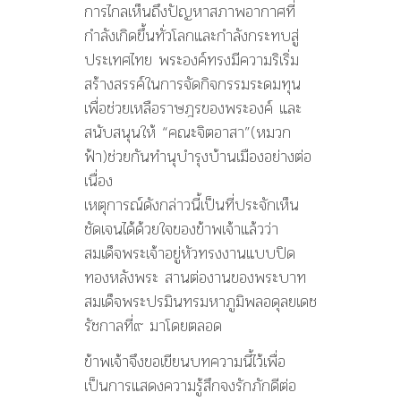
การไกลเห็นถึงปัญหาสภาพอากาศที่
กำลังเกิดขึ้นทั่วโลกและกำลังกระทบสู่
ประเทศไทย พระองค์ทรงมีความริเริ่ม
สร้างสรรค์ในการจัดกิจกรรมระดมทุน
เพื่อช่วยเหลือราษฎรของพระองค์ และ
สนับสนุนให้ “คณะจิตอาสา”(หมวก
ฟ้า)ช่วยกันทำนุบำรุงบ้านเมืองอย่างต่อ
เนื่อง
เหตุการณ์ดังกล่าวนี้เป็นที่ประจักเห็น
ชัดเจนได้ด้วยใจของข้าพเจ้าแล้วว่า
สมเด็จพระเจ้าอยู่หัวทรงงานแบบปิด
ทองหลังพระ สานต่องานของพระบาท
สมเด็จพระปรมินทรมหาภูมิพลอดุลยเดช
รัชกาลที่๙ มาโดยตลอด
ข้าพเจ้าจึงขอเขียนบทความนี้ไว้เพื่อ
เป็นการแสดงความรู้สึกจงรักภักดีต่อ