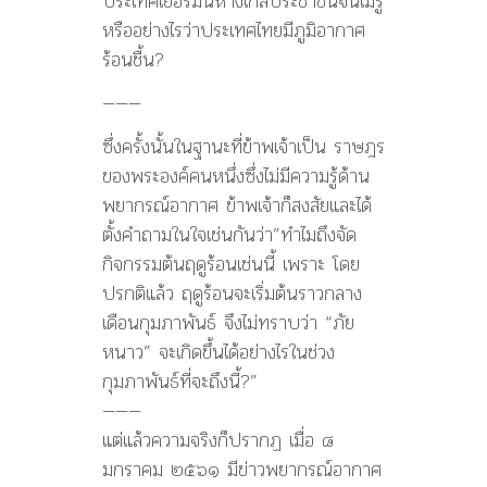
ประเทศเยอรมนีห่างไกลประชาชนจนไม่รู้
หรืออย่างไรว่าประเทศไทยมีภูมิอากาศ
ร้อนชื้น?
———
ซึ่งครั้งนั้นในฐานะที่ข้าพเจ้าเป็น ราษฎร
ของพระองค์คนหนึ่งซึ่งไม่มีความรู้ด้าน
พยากรณ์อากาศ ข้าพเจ้าก็สงสัยและได้
ตั้งคำถามในใจเช่นกันว่า”ทำไมถึงจัด
กิจกรรมต้นฤดูร้อนเช่นนี้ เพราะ โดย
ปรกติแล้ว ฤดูร้อนจะเริ่มต้นราวกลาง
เดือนกุมภาพันธ์ จึงไม่ทราบว่า “ภัย
หนาว” จะเกิดขึ้นได้อย่างไรในช่วง
กุมภาพันธ์ที่จะถึงนี้?”
———
แต่แล้วความจริงก็ปรากฏ เมื่อ ๘
มกราคม ๒๕๖๑ มีข่าวพยากรณ์อากาศ