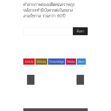
คำสารภาพของอดีตคณะราษฎร
หลังกระทำมิบังควรต่อในหลวง
สามรัชกาล ร่วมกว่า 80ปี
Article
History
Knowledge
Media
News
History
ไม่มีหม
คำสารภาพของอดีตคณะ
ร.๖ สร้า
ราษฎร หลังกระทำมิบังควร
มหาวิทย
รงปิดทอง
ต่อในหลวงสามรัชกาล ร่วม
ราชดำริ 
กว่า 80ปี
จามจุรีแล