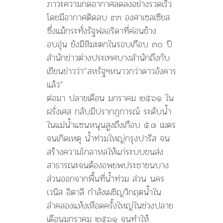
ภาวะความกดอากาศลดลงอย่างรวดเร็ว
โดยมีอากาศติดลบ ๙๓ องศาเซลเซียส
ซึ่งแม้กระทั่งรัฐฟลอริดาที่ค่อนข้าง
อบอุ่น ยังมีหิมะตกในรอบเกือบ ๓๐ ปี
สำนักข่าวต่างประเทศบางสำนักถึงกับ
เขียนข่าวว่า”สหรัฐฯหนาวกว่าดาวอังคาร
แล้ว”
ต่อมา ปลายเดือน มกราคม ๒๕๖๑ ใน
ฝรั่งเศส กลับมีปรากฏการณ์ ระดับน้ำ
ในแม่น้ำแซนหนุนสูงถึงเกือบ ๕.๘ เมตร
จนเกิดเหตุ น้ำท่วมใหญ่กรุงปารีส จน
สร้างความโกลาหลให้แก่ระบบขนส่ง
สาธารณะจนต้องอพยพประชาชนบาง
ส่วนออกจากพื้นที่น้ำท่วม ส่วน นคร
เวนิส อิตาลี กำลังเผชิญวิกฤตน้ำใน
ลำคลองแห้งเหือดครั้งใหญ่ในช่วงปลาย
เดือนมกราคม ๒๕๖๑ จนทำให้