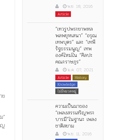
พ.ย. 18, 2016
Article
“เทวรูปพระยาพหล
พลพยุหเสนา” “อรุณ
เทพบุตร” และ “เทพี
รัฐธรรมนูญ” เทพ
องค์ใหม่ใน “ศิลปะ
คณะราษฎร”
ม.ค. 07, 2021
Article
History
Knowledge
ไม่มีหมวดหมู่
นาย
ความเป็นมาของ
“เพลงสรรเสริญพระ
ลม”
บารมี”ในฐานะ เพลง
ียญ
ชาติสยาม
พ.ย. 11, 2016