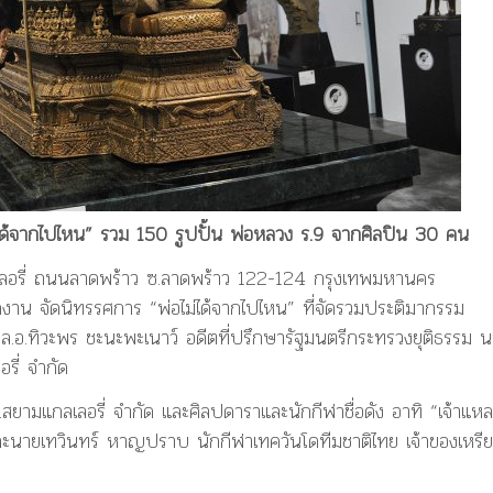
่ได้จากไปไหน” รวม 150 รูปปั้น พ่อหลวง ร.9 จากศิลปิน 30 คน
แกลเลอรี่ ถนนลาดพร้าว ซ.ลาดพร้าว 122-124 กรุงเทพมหานคร
ดงาน จัดนิทรรศการ “พ่อไม่ได้จากไปไหน” ที่จัดรวมประติมากรรม
พล.อ.ทิวะพร ชะนะพะเนาว์ อดีตที่ปรึกษารัฐมนตรีกระทรวงยุติธรรม 
รี่ จำกัด
สยามแกลเลอรี่ จำกัด และศิลปดาราและนักกีฬาชื่อดัง อาทิ “เจ้าแห
ะนายเทวินทร์ หาญปราบ นักกีฬาเทควันโดทีมชาติไทย เจ้าของเหร