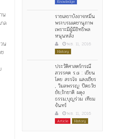
Knowledge
า
่าน
ราชเลขาบังอาจหมิ่น
พระบรมเดชานุภาพ
แกล
เพราะมีผู้มีอิทธิพล
หนุนหลัง
่วน
พ.ย. 11, 2016
กช
History
ประวัติศาสตร์กรณี
ย
สวรรคต ร.๘ : เขียน
โดย สรรใจ แสงเชียร
, วิมลพรรญ ปีตธวัช
ชัย,รักชาติ ผดุง
ธรรม,บุญร่วม เทียม
จันทร์
พ.ย. 11, 2016
Article
History