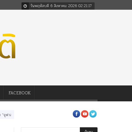
วันพฤหัสบดี 6 สิงหาคม 2026
02
:
21
:
18
FACEBOOK
รณ์มหาวิทยาลัย” ตามพระราชดำริ ร.๕! ร.๙ ฝากต้นจามจุรีและเพลงไว้เตือนใจ!!
นางในว