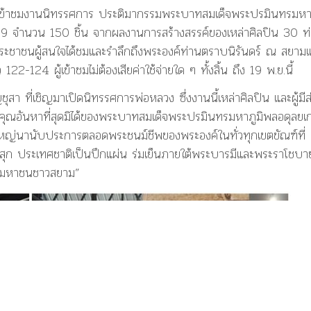
หล่าเข้าชมงานนิทรรศการ ประติมากรรมพระบาทสมเด็จพระปรมินทรมห
 9 จำนวน 150 ชิ้น จากผลงานการสร้างสรรค์ของเหล่าศิลปิน 30 ท
ห้ประชาชนผู้สนใจได้ชมและรำลึกถึงพระองค์ท่านตราบนิรันดร์ ณ สยาม
124 ผู้เข้าชมไม่ต้องเสียค่าใช้จ่ายใด ๆ ทั้งสิ้น ถึง 19 พ.ย.นี้
สา ที่เชิญมาเปิดนิทรรศการพ่อหลวง ซึ่งงานนี้เหล่าศิลปิน และผู้มีส
ิคุณอันหาที่สุดมิได้ของพระบาทสมเด็จพระปรมินทรมหาภูมิพลอดุลยเ
หญ่นานับประการตลอดพระชนม์ชีพของพระองค์ในทั่วทุกเขตขัณฑ์ที่
าสุก ประเทศชาติเป็นปึกแผ่น ร่มเย็นภายใต้พระบารมีและพระราโชบา
่งมหาชนชาวสยาม”