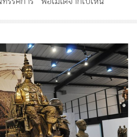
นิทรรศการ “พ่อไม่ได้จากไปไหน”
Article
History
Knowledge
ไม่มีหมวดหมู่
History
“เทวรูปพระยาพหลพล
พยุหเสนา” “อรุณเทพบุตร”
และ “เทพีรัฐธรรมนูญ” เทพ
องค์ใหม่ใน “ศิลปะคณะ
พระราชมารดา ผู้ทรงป
ราษฎร”
หลังพระ