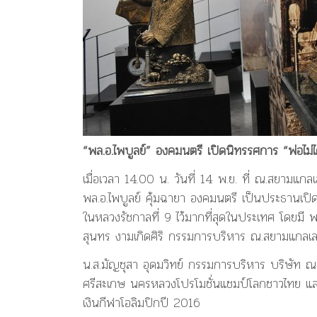
“พล.อ.ไพบูลย์” องคมนตรี เปิดนิทรรศการ “พ่อไม
เมื่อเวลา 14.00 น. วันที่ 14 พ.ย. ที่ ณ.สยาม
พล.อ.ไพบูลย์ คุ้มฉายา องคมนตรี เป็นประธานเปิ
ในหลวงรัชกาลที่ 9 ไว้มากที่สุดในประเทศ โดยมี 
สุนทร งามเกิดศิริ กรรมการบริหาร ณ.สยามแกลเลอ
น.ส.มัญชุสา อุดมวิทย์ กรรมการบริหาร บริษัท ณ.
ศรีสะเกษ นครหลวงโปรโมชั่นแชมป์โลกชาวไทย แล
เงินกีฬาโอลิมปิกปี 2016