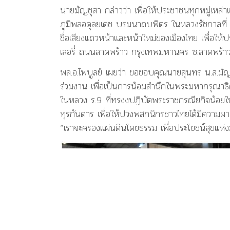
นายมัญชุสา กล่าวว่า เพื่อให้ประชาชนทุกหมู่เ
ภูมิพลอดุลยเดช บรมนาถบพิตร ในหลวงรัชกาลที่
ชื่อเสียงแถวหน้าและหน้าใหม่ของเมืองไทย เพื่อใ
เลอรี่ ถนนลาดพร้าว กรุงเทพมหานคร ซ.ลาดพร้าว 122-
พล.อ.ไพบูลย์ เผยว่า ขอขอบคุณนายสุนทร น.ส.มัญชุ
ร่วมงาน เพื่อเป็นการน้อมสำนึกในพระมหากรุณาธ
ในหลวง ร.9 ที่ทรงงปฏิบัตพระราชกรณียกิจน้อยใ
ทุรกันดาร เพื่อให้ปวงพสกนิกรชาวไทยได้มีความผ
“เราจะครองแผ่นดินโดยธรรม เพื่อประโยชน์สุขแห