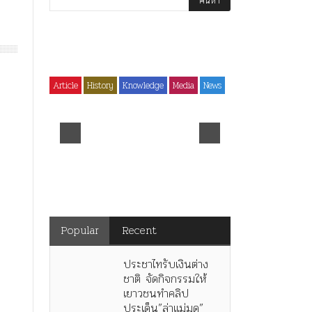
Article
History
Knowledge
Media
News
History
ไม่มีหมวดหม
ร.๖ สร้าง “จ
คำสารภาพของอดีตคณะราษฎร
มหาวิทยาลัย
ิดทอง
หลังกระทำมิบังควรต่อในหลวง
ร.๕! ร.๙ ฝาก
สามรัชกาล ร่วมกว่า 80ปี
เพลงไว้เตือนใจ
Popular
Recent
ประชาไทรับเงินต่าง
ชาติ จัดกิจกรรมให้
เยาวชนทำคลิป
ประเด็น”ล่าแม่มด”