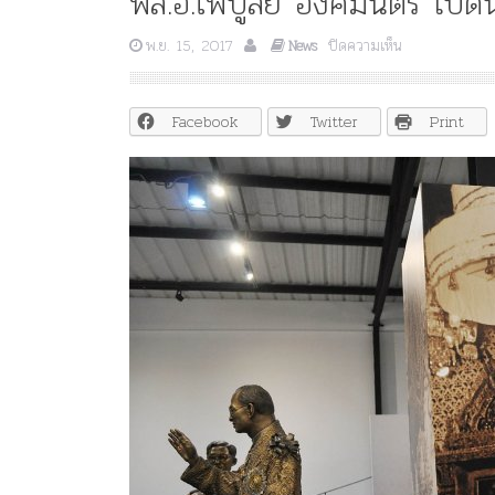
พล.อ.ไพบูลย์ องคมนตรี เปิด
บน
พ.ย. 15, 2017
ปิดความเห็น
News
พล.อ.ไพบูลย์
องคมนตรี
เปิด
Facebook
Twitter
Print
นิทรรศการ
“พ่อ
ไม่
ได้
จาก
ไป
ไหน”