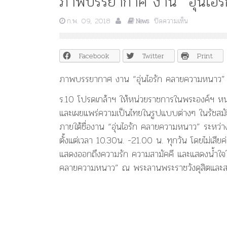
ภาพบรรยากาศ งาน “อุ่นไอร
บน
ก.พ. 09, 2018
ปิดความเห็น
News
ภาพ
บรรยากาศ
งาน
Facebook
Twitter
Print
“อุ่น
ไอ
ภาพบรรยากาศ งาน “อุ่นไอรัก คลายความหนาว” 
รัก
คลาย
ร.10 โปรดเกล้าฯ ให้หน่วยราชการในพระองค์ฯ ห
ความ
และเผยแพร่ความเป็นไทยในรูปแบบต่างๆ ในรัชสมัย 
หนาว”
วัน
ภายใต้ชื่องาน “อุ่นไอรัก คลายความหนาว” ระหว่าง
แรก
ตั้งแต่เวลา 10.30น. -21.00 น. ทุกวัน โดยไม่เสี
แสดงออกถึงความรัก ความสามัคคี และแสดงน้ำใจใน
คลายความหนาว” ณ พระลานพระราชวังดุสิตและสน