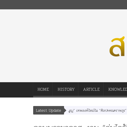
HOME
HISTORY
ARTICLE
KNOWLE
Latest Update
บุตร” และ “เทพีรัฐธรรมนูญ” เทพองค์ใหม่ใน “ศิลปะคณะราษฎร”
พระราชมารดา ผู