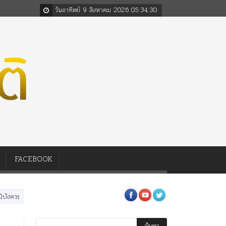
วันอาทิตย์ 9 สิงหาคม 2026
05
:
34
:
32
FACEBOOK
ัชกาล ร่วมกว่า 80ปี
ร.๖ สร้าง “จุฬาลงกรณ์มหาวิทยาลัย” ตามพระราชดำริ ร.๕! ร.๙ 