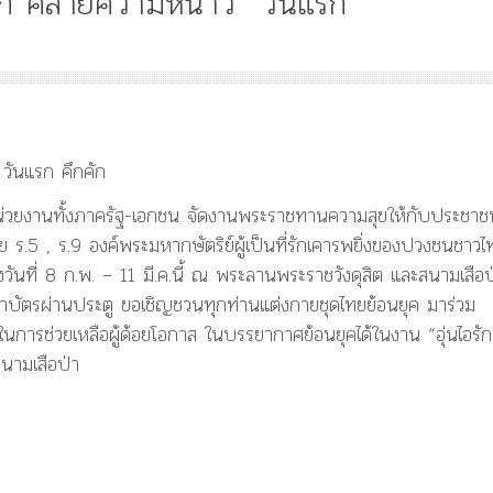
ัก คลายความหนาว” วันแรก
Article
History
Knowledge
ไม
“เทวรูปพระยาพหลพล
วันแรก คึกคัก
พยุหเสนา” “อรุณเทพบ
น่วยงานทั้งภาครัฐ-เอกชน จัดงานพระราชทานความสุขให้กับประชาช
และ “เทพีรัฐธรรมนูญ
องค์ใหม่ใน “ศิลปะคณ
ร.5 , ร.9 องค์พระมหากษัตริย์ผู้เป็นที่รักเคารพยิ่งของปวงชนชาวไ
ราษฎร”
วันที่ 8 ก.พ. – 11 มี.ค.นี้ ณ พระลานพระราชวังดุสิต และสนามเสือป
ยค่าบัตรผ่านประตู ขอเชิญชวนทุกท่านแต่งกายชุดไทยย้อนยุค มาร่วม
การช่วยเหลือผู้ด้อยโอกาส ในบรรยากาศย้อนยุคได้ในงาน “อุ่นไอรัก
ามเสือป่า