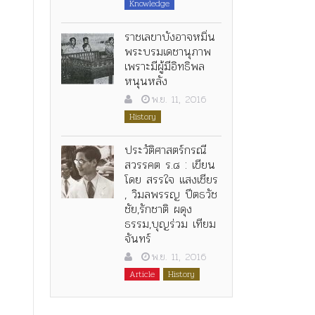
Knowledge
ราชเลขาบังอาจหมิ่น
พระบรมเดชานุภาพ
เพราะมีผู้มีอิทธิพล
หนุนหลัง
พ.ย. 11, 2016
History
ประวัติศาสตร์กรณี
สวรรคต ร.๘ : เขียน
โดย สรรใจ แสงเชียร
, วิมลพรรญ ปีตธวัช
ชัย,รักชาติ ผดุง
ธรรม,บุญร่วม เทียม
จันทร์
พ.ย. 11, 2016
Article
History