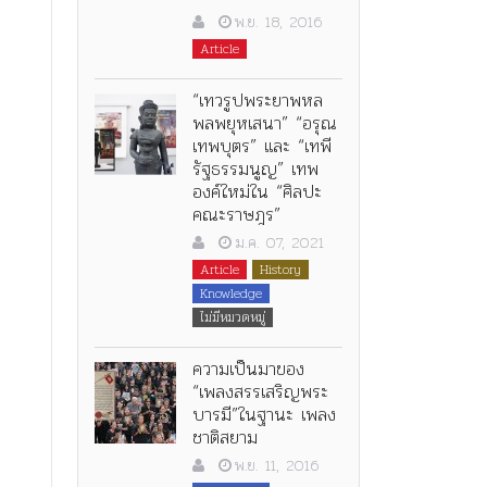
พ.ย. 18, 2016
Article
“เทวรูปพระยาพหล
พลพยุหเสนา” “อรุณ
เทพบุตร” และ “เทพี
รัฐธรรมนูญ” เทพ
องค์ใหม่ใน “ศิลปะ
คณะราษฎร”
ม.ค. 07, 2021
Article
History
Knowledge
ไม่มีหมวดหมู่
ความเป็นมาของ
“เพลงสรรเสริญพระ
บารมี”ในฐานะ เพลง
ชาติสยาม
พ.ย. 11, 2016