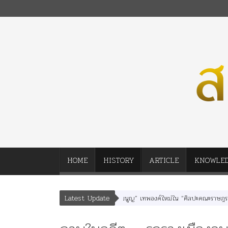
HOME
HISTORY
ARTICLE
KNOWLE
Latest Update
 “อรุณเทพบุตร” และ “เทพีรัฐธรรมนูญ” เทพองค์ใหม่ใน “ศิลปะคณะราษฎร”
พระราช