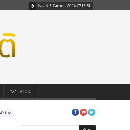
วันเสาร์ 8 สิงหาคม 2026
07
:
13
:
52
FACEBOOK
หลวงสามรัชกาล ร่วมกว่า 80ปี
ร.๖ สร้าง “จุฬาลงกรณ์มหาวิทยาลัย” ตามพระราชดำริ 