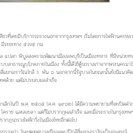
งเดียวที่เคยมีบริการรถรางนอกจากกรุงเทพฯ เริ่มโดยการไฟฟ้านครหล
) มีระยะทาง ๕.๗๕ กม.
จอมพล แปลก พิบูลสงครามพัฒนาเมืองลพบุรีเป็นเมืองทหาร ที่มีหน่วยท
บสาธารณูปโภคภายในเมือง ทั้งนี้ได้ใช้ตู้รถรางเก่าจากพระนครมาใ
ี่แยกเอราวัณใกล้ ร. พัน ๖ นอกจากนี้รัฐบาลในขณะนั้นยังมีแนวคิดท
ศด้วย แต่ไม่ประสบผลสำเร็จ
ูกยกเลิกในปี พ.ศ. ๒๕๐๕ (ค.ศ. ๑๙๖๒) ได้มีความพยายามที่จะเปิดดำเ
ม่ โคราช และสงขลา แต่ก็ไม่ปรากฏผลสำเร็จ และเมื่อรถรางในกรุงเทพ
รากฏรถรางไฟฟ้าวิ่งในเมืองไทยอีกต่อไป
นอู่รถรางเก่า ในเขตเทศบาลเมืองลพบุรีใกล้สี่แยกเอราวัณเป็นอนุสรณ์