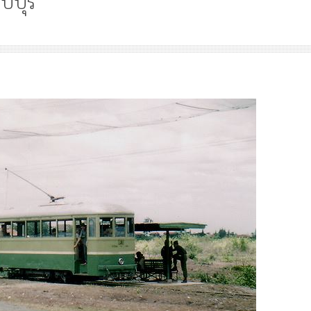
บุรี
บน
ภาพ
ใน
อดีต
–
Article
History
Knowledge
ไม
รถ
“เทวรูปพระยาพหลพล
ราง
พยุหเสนา” “อรุณเทพบ
เมือง
และ “เทพีรัฐธรรมนูญ
ล
องค์ใหม่ใน “ศิลปะคณ
พบ
บุรี
ราษฎร”