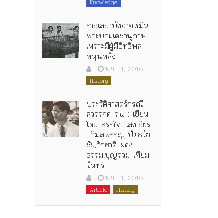
Knowledge
ราชเลขาบังอาจหมิ่น
พระบรมเดชานุภาพ
เพราะมีผู้มีอิทธิพล
หนุนหลัง
พ.ย. 11, 2016
History
ประวัติศาสตร์กรณี
สวรรคต ร.๘ : เขียน
โดย สรรใจ แสงเชียร
, วิมลพรรญ ปีตธวัช
ชัย,รักชาติ ผดุง
ธรรม,บุญร่วม เทียม
จันทร์
พ.ย. 11, 2016
Article
History