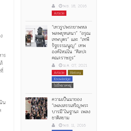
พ.ย. 18, 2016
Article
“เทวรูปพระยาพหล
พลพยุหเสนา” “อรุณ
วง
เทพบุตร” และ “เทพี
รัฐธรรมนูญ” เทพ
องค์ใหม่ใน “ศิลปะ
หาร
คณะราษฎร”
ห้
ม.ค. 07, 2021
ี่
Article
History
Knowledge
ไม่มีหมวดหมู่
ความเป็นมาของ
นิน
“เพลงสรรเสริญพระ
ฯ
บารมี”ในฐานะ เพลง
ชาติสยาม
พ.ย. 11, 2016