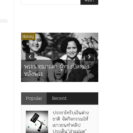
่มีหมวดหมู่
History
Article
History
K
ุตร”
” เทพ
คำสารภาพขอ
ะ
พระราชมารดา ผู้ทรงปิดทอง
หลังกระทำมิ
หลังพระ
สามรัชกาล ร่
Popular
Recent
ประชาไทรับเงินต่าง
ชาติ จัดกิจกรรมให้
เยาวชนทำคลิป
ประเด็น”ล่าแม่มด”