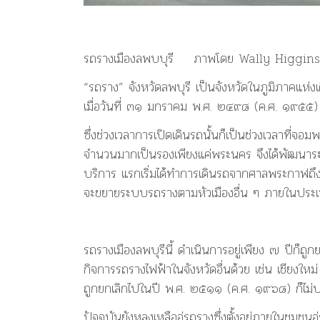
รถรางเมืองลพบบุรี ภาพโดย Wally Higgins
“รถราง” จังหวัดลพบุรี เป็นจังหวัดในภูมิภาคแห่
เมื่อวันที่ ๓๑ มกราคม พ.ศ. ๒๔๙๘ (ค.ศ. ๑๙๕๕
ซึ่งช่วงเวลาการเปิดเดินรถนั้นก็เป็นช่วงเวลาที่
จำนวนมากเป็นรองเพียงแค่พระนคร จึงได้พัฒนาระบ
บริการ แรกเริ่มได้ทำการเดินรถจากศาลพระกาฬถึงส
จะขยายระบบรถรางตามหัวเมืองอื่น ๆ ภายในประเท
รถรางเมืองลพบุรีนี้ ดำเนินการอยู่เพียง ๗ ปีก็ถ
กิจการรถรางไฟฟ้าในจังหวัดอื่นด้วย เช่น เชียงให
ถูกยกเลิกไปในปี พ.ศ. ๒๕๑๑ (ค.ศ. ๑๙๖๘) ก็ไม่ป
ปัจจุบันยังหลงเหลืออู่รถรางซึ่งตั้งอยู่ภายในชุมช