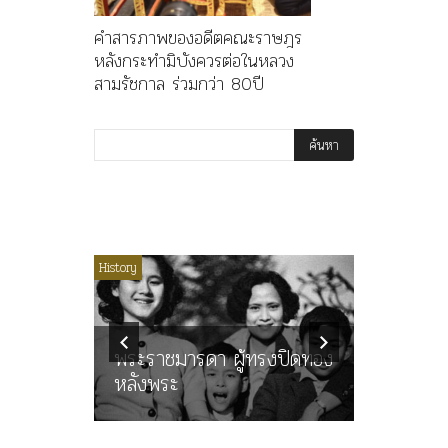
คำสารภาพของอดีตคณะราษฎร
หลังกระทำมิบังควรต่อในหลวง
สามรัชกาล ร่วมกว่า 80ปี
ไม่มีหมวดหมู่
History
Article
History
ลพล
ทพบุตร”
คำสารภา
นูญ” เทพ
ราษฎร หล
ะคณะ
พระราชมารดา ผู้ทรงปิดทอง
ต่อในหลว
หลังพระ
กว่า 80ป