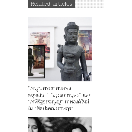
Related articles
“เทวรูปพระยาพหลพล
พยุหเสนา” “อรุณเทพบุตร” และ
“เทพีรัฐธรรมนูญ” เทพองค์ใหม่
ใน “ศิลปะคณะราษฎร”