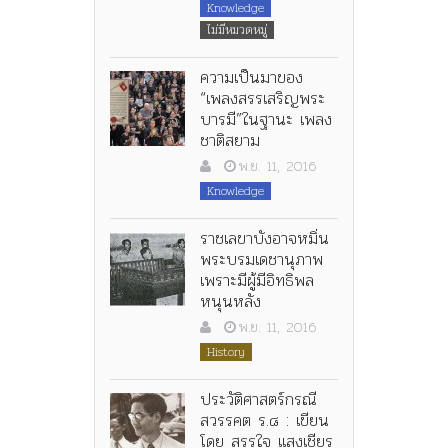
Knowledge
ไม่มีหมวดหมู่
ความเป็นมาของ
“เพลงสรรเสริญพระ
บารมี”ในฐานะ เพลง
ชาติสยาม
พ.ย. 11, 2016
Knowledge
ราชเลขาบังอาจหมิ่น
พระบรมเดชานุภาพ
เพราะมีผู้มีอิทธิพล
หนุนหลัง
พ.ย. 11, 2016
History
ประวัติศาสตร์กรณี
สวรรคต ร.๘ : เขียน
โดย สรรใจ แสงเชียร