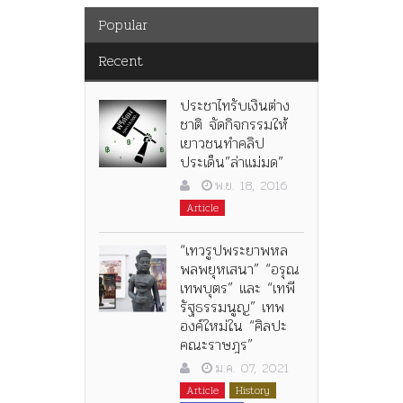
Popular
Recent
ประชาไทรับเงินต่าง
ชาติ จัดกิจกรรมให้
เยาวชนทำคลิป
ประเด็น”ล่าแม่มด”
พ.ย. 18, 2016
Article
“เทวรูปพระยาพหล
พลพยุหเสนา” “อรุณ
เทพบุตร” และ “เทพี
รัฐธรรมนูญ” เทพ
องค์ใหม่ใน “ศิลปะ
คณะราษฎร”
ม.ค. 07, 2021
Article
History