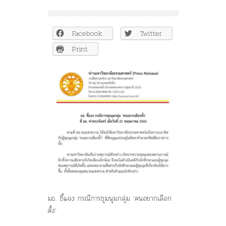
มธ.
แจง
ไม่
Facebook
Twitter
เอาผิด
ม็อบ’คน
Print
อยาก
เลือก
ตั้ง’
ข้อหา
ทำลาย
ทรัพย์สิน
ราชการ
มธ. ชี้แจง กรณีการชุมนุมกลุ่ม ‘คนอยากเลือก
ตั้ง’