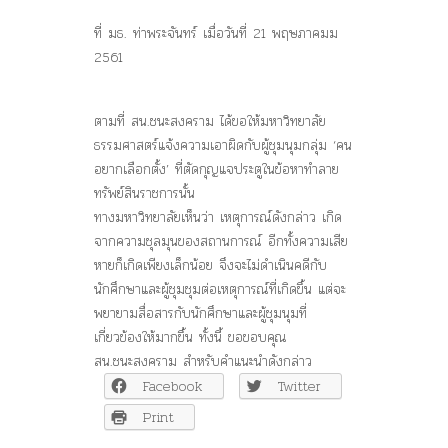
ที่ มธ. ท่าพระจันทร์ เมื่อวันที่ 21 พฤษภาคมม
2561
ตามที่ สน.ชนะสงคราม ได้ขอให้มหาวิทยาลัย
ธรรมศาสตร์แจ้งความเอาผิดกับผู้ชุมนุมกลุ่ม ‘คน
อยากเลือกตั้ง’ ที่ตัดกุญแจประตูในข้อหาทำลาย
ทรัพย์สินราชการนั้น
ทางมหาวิทยาลัยเห็นว่า เหตุการณ์ดังกล่าว เกิด
จากความชุลมุนของสถานการณ์ อีกทั้งความเสีย
หายก็เกิดเพียงเล็กน้อย จึงจะไม่ดำเนินคดีกับ
นักศึกษาและผู้ชุมชุมต่อเหตุการณ์ที่เกิดขึ้น แต่จะ
พยายามสื่อสารกับนักศึกษาและผู้ชุมนุมที่
เกี่ยวข้องให้มากขึ้น ทั้งนี้ ขอขอบคุณ
สน.ชนะสงคราม สำหรับคำแนะนำดังกล่าว
Facebook
Twitter
Print