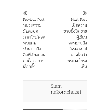
Previous Post
Next Post
หน่วยความ
เปิดความ
มั่นคงปูด
ซาบซึ้งใจ ชาย
ภาพ'โรม'ดอด
ผู้เขียน
พบแกน
จดหมายถึง
นำนปช.ถึง
ในหลวง..ไม่
อิมพีเรียลก่อน
คาดฝันว่า
ก่อม็อบอยาก
พระองค์ทรง
เลือกตั้ง
เห็น
Siam
nakornchaisri