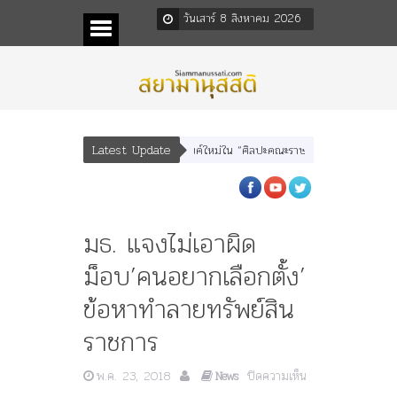
วันเสาร์ 8 สิงหาคม 2026
Latest Update
ทพบุตร” และ “เทพีรัฐธรรมนูญ” เทพองค์ใหม่ใน “ศิลปะคณะราษฎร”
พระราชมารดา ผ
มธ. แจงไม่เอาผิด
ม็อบ’คนอยากเลือกตั้ง’
ข้อหาทำลายทรัพย์สิน
ราชการ
พ.ค. 23, 2018
ปิดความเห็น
News
บน