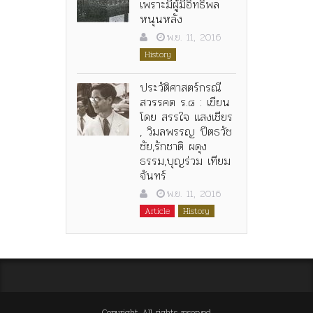
เพราะมีผู้มีอิทธิพล
หนุนหลัง
พ.ย. 11, 2016
History
ประวัติศาสตร์กรณี
สวรรคต ร.๘ : เขียน
โดย สรรใจ แสงเชียร
, วิมลพรรญ ปีตธวัช
ชัย,รักชาติ ผดุง
ธรรม,บุญร่วม เทียม
จันทร์
พ.ย. 11, 2016
Article
History
Copyright All rights reserved