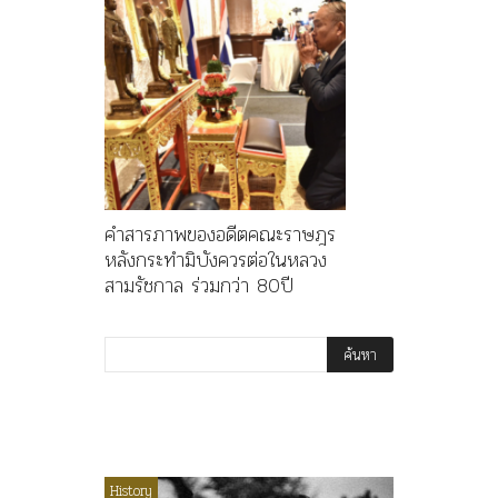
คำสารภาพของอดีตคณะราษฎร
หลังกระทำมิบังควรต่อในหลวง
สามรัชกาล ร่วมกว่า 80ปี
ไม่มีหมวดหมู่
History
Article
History