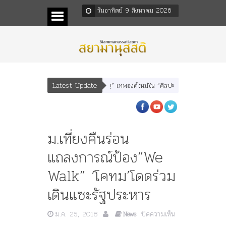
วันอาทิตย์ 9 สิงหาคม 2026
Latest Update
อรุณเทพบุตร” และ “เทพีรัฐธรรมนูญ” เทพองค์ใหม่ใน “ศิลปะคณะราษฎร”
พระราชมา
ม.เที่ยงคืนร่อน
แถลงการณ์ป้อง”We
Walk” ‘โคทม’โดดร่วม
เดินแซะรัฐประหาร
ม.ค. 25, 2018
ปิดความเห็น
News
บน