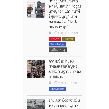
“เทวรูปพระยาพหล
พลพยุหเสนา” “อรุณ
เทพบุตร” และ “เทพี
รัฐธรรมนูญ” เทพ
องค์ใหม่ใน “ศิลปะ
คณะราษฎร”
ม.ค. 07, 2021
Article
History
Knowledge
ไม่มีหมวดหมู่
ความเป็นมาของ
“เพลงสรรเสริญพระ
บารมี”ในฐานะ เพลง
ชาติสยาม
พ.ย. 11, 2016
Knowledge
ราชเลขาบังอาจหมิ่น
พระบรมเดชานุภาพ