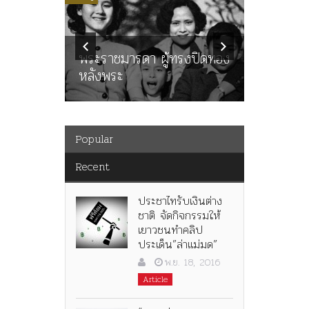
ลพล
ทพบุตร”
คำสารภา
นูญ” เทพ
ราษฎร หล
ะคณะ
พระราชมารดา ผู้ทรงปิดทอง
ต่อในหลว
หลังพระ
กว่า 80ป
Popular
Recent
ประชาไทรับเงินต่าง
ชาติ จัดกิจกรรมให้
เยาวชนทำคลิป
ประเด็น”ล่าแม่มด”
พ.ย. 18, 2016
Article