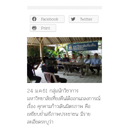
ม.เที่ยง
คืน
ร่อน
Facebook
Twitter
แถลงการณ์
ป้อง”We
Print
Walk”
‘โคทม’โดด
ร่วม
เดิน
แซะ
รัฐประหาร
24 ม.ค.61 กลุ่มนักวิชาการ
มหาวิทยาลัยเที่ยงคืนได้ออกแถลงการณ์
เรื่อง คุกคามก้าวเดินมิตรภาพ คือ
เหยียบย่ำเสรีภาพประชาชน มีราย
ละเอียดระบุว่า