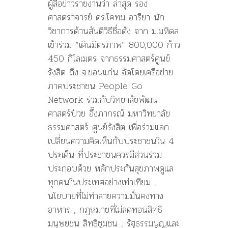
ผู้สื่อข่าวรายงานว่า ล่าสุด รอง
ศาสตราจารย์ ดร.โคทม อารียา นัก
วิชาการด้านสันติวิธีชื่อดัง จาก ม.มหิดล
เข้าร่วม “เดินมิตรภาพ” 800,000 ก้าว
450 กิโลเมตร จากธรรมศาสตร์ศูนย์
รังสิต ถึง จ.ขอนแก่น จัดโดยเครือข่าย
ภาคประชาชน People Go
Network ร่วมกับวิทยาลัยพัฒน
ศาสตร์ป๋วย อึ๊งภากรณ์ มหาวิทยาลัย
ธรรมศาสตร์ ศูนย์รังสิต เพื่อร่วมแลก
เปลี่ยนความคิดเห็นกับประชาชนใน 4
ประเด็น ที่ประชาชนควรมีส่วนร่วม
ประกอบด้วย หลักประกันสุขภาพดูแล
ทุกคนในประเทศอย่างเท่าเทียม ,
นโยบายที่ไม่ทำลายความมั่นคงทาง
อาหาร , กฎหมายที่ไม่ลดทอนสิทธิ
มนุษยชน สิทธิชุมชน , รัฐธรรมนูญและ