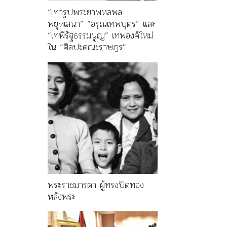
“เทวรูปพระยาพหลพล
พยุหเสนา” “อรุณเทพบุตร” และ
“เทพีรัฐธรรมนูญ” เทพองค์ใหม่
ใน “ศิลปะคณะราษฎร”
พระราชมารดา ผู้ทรงปิดทอง
หลังพระ