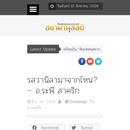
วันจันทร์ 10 สิงหาคม 2026
Latest Update
บุตร” และ “เทพีรัฐธรรมนูญ” เทพองค์ใหม่ใน “ศิลปะคณะราษฎร”
พระราชมารดา ผู้
รสวานิลามาจากไหน?
– อ.ระพี สาคริก
มิ.ย. 18, 2018
ปิด
Knowledge
บน
ความเห็น
รส
วานิลา
มา
Facebook
Twitter