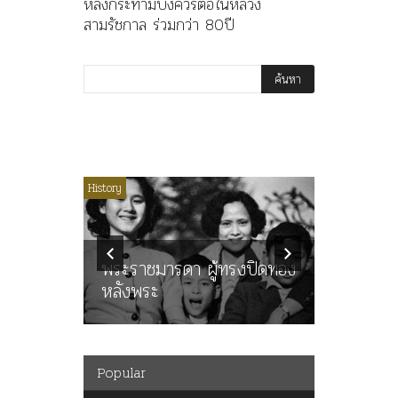
หลังกระทำมิบังควรต่อในหลวง
สามรัชกาล ร่วมกว่า 80ปี
ไม่มีหมวดหมู่
History
Article
History
ลพล
ทพบุตร”
คำสารภา
นูญ” เทพ
ราษฎร หล
ะคณะ
พระราชมารดา ผู้ทรงปิดทอง
ต่อในหลว
หลังพระ
กว่า 80ป
Popular