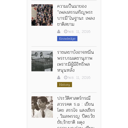
ความเป็นมาของ
“เพลงสรรเสริญพระ
บารมี”ในฐานะ เพลง
ชาติสยาม
พ.ย. 11, 2016
Knowledge
ราชเลขาบังอาจหมิ่น
พระบรมเดชานุภาพ
เพราะมีผู้มีอิทธิพล
หนุนหลัง
พ.ย. 11, 2016
History
ประวัติศาสตร์กรณี
สวรรคต ร.๘ : เขียน
โดย สรรใจ แสงเชียร
, วิมลพรรญ ปีตธวัช
ชัย,รักชาติ ผดุง
ธรรม,บุญร่วม เทียม