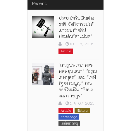
Recent
ประชาไทรับเงินต่าง
ชาติ จัดกิจกรรมให้
เยาวชนทำคลิป
ประเด็น”ล่าแม่มด”
พ.ย. 18, 2016
Article
“เทวรูปพระยาพหล
พลพยุหเสนา” “อรุณ
เทพบุตร” และ “เทพี
รัฐธรรมนูญ” เทพ
องค์ใหม่ใน “ศิลปะ
คณะราษฎร”
ม.ค. 07, 2021
Article
History
Knowledge
ไม่มีหมวดหมู่