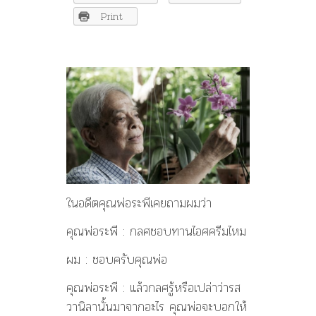
จาก
ไหน?
Print
–
อ.ระพี
สาคริ
ก
ในอดีตคุณพ่อระพีเคยถามผมว่
า
คุณพ่อระพี : กลศชอบทานไอศครีมไหม
ผม : ชอบครับคุณพ่อ
คุณพ่อระพี : แล้วกลศรู้หรือเปล่าว่ารส
วา
นิลานั้นมาจากอะไร คุณพ่อจะบอกให้