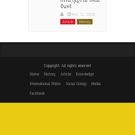
จันทร์
พ.ย. 11, 2016
Article
History
Copyright All rights reserved
Home
History
Article
Knowledge
International Politic
Social Gossip
Media
Facebook