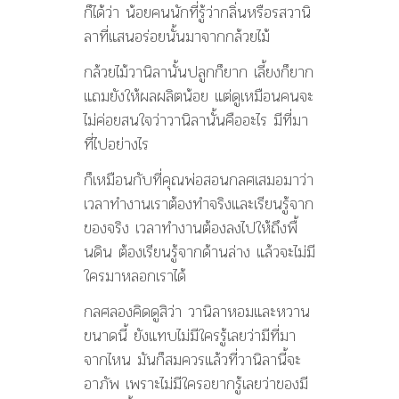
ก็ได้ว่า น้อยคนนักที่รู้ว่ากลิ่นหรื
อรสวานิ
ลาที่แสนอร่อยนั้นมา
จากกล้วยไม้
กล้วยไม้วานิลานั้นปลูกก็ยา
ก เลี้ยงก็ยาก
แถมยังให้ผลผลิตน้อย แต่ดูเหมือนคนจะ
ไม่ค่อยสนใจ
ว่าวานิลานั้นคืออะไร มีที่มา
ที่ไปอย่างไร
ก็เหมือนกับที่คุณพ่อสอนกลศ
เสมอมาว่า
เวลาทำงานเราต้องทำจริงและเ
รียนรู้จาก
ของจริง เวลาทำงานต้องลงไปให้ถึงพื้
นดิน ต้องเรียนรู้จากด้านล่าง แล้วจะไม่มี
ใครมาหลอกเราได้
กลศลองคิดดูสิว่า วานิลาหอมและหวาน
ขนาดนี้ ยังแทบไม่มีใครรู้เลยว่ามีท
ี่มา
จากไหน มันก็สมควรแล้วที่วานิลานี้
จะ
อาภัพ เพราะไม่มีใครอยากรู้เลยว่า
ของมี