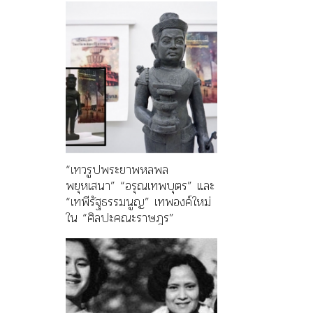
“เทวรูปพระยาพหลพล
พยุหเสนา” “อรุณเทพบุตร” และ
“เทพีรัฐธรรมนูญ” เทพองค์ใหม่
ใน “ศิลปะคณะราษฎร”