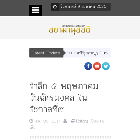
วันอาทิตย์ 9 สิงหาคม 2026
Latest Update
หลพลพยุหเสนา” “อรุณเทพบุตร” และ “เทพีรัฐธรรมนูญ” เทพองค์ใหม่ใน “ศิลปะคณะราษ
รำลึก ๕ พฤษภาคม
วันฉัตรมงคล ใน
รัชกาลที่๙
พ.ค. 05, 2017
ปิดความ
History
บน
เห็น
รำลึก
๕