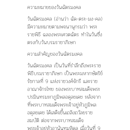
ความหมายของวันฉัตรมงคล
วันฉัตรมงคล (อ่านว่า ฉัด-ตระ-มง-คล)
มีความหมายตามพจนานุกรมว่า พระ
ราชพิธี ฉลองพระเศวตฉัตร ทำในวันซึ่ง
ตรงกับวันบรมราชาภิเษก
ความสำคัญของวันฉัตรมงคล
วันฉัตรมงคล เป็นวันที่รำลึกถึงพระราช
พิธีบรมราชาภิเษก เป็นพระมหากษัตริย์
รัชกาลที่ 9 แห่งราชวงศ์จักรี และราช
อาณาจักรไทย ของพระบาทสมเด็จพระ
ปรมินทรมหาภูมิพลอดุลยเดช หลังจาก
ที่พระบาทสมเด็จพระเจ้าอยู่หัวภูมิพล
อดุลยเดช ได้เสด็จขึ้นเถลิงถวัลยราช
สมบัติ ต่อจากพระบาทสมเด็จ
พระเจ้าอยู่หัวอานันทมหิดล เมื่อวันที่ 9