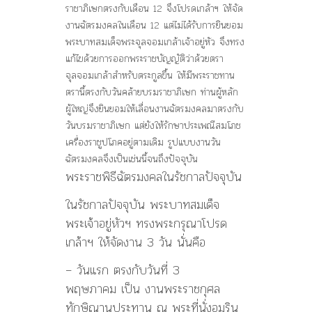
ราชาภิเษกตรงกับเดือน 12 จึงโปรดเกล้าฯ ให้จัด
งานฉัตรมงคลในเดือน 12 แต่ไม่ได้รับการยินยอม
พระบาทสมเด็จพระจุลจอมเกล้าเจ้าอยู่หัว จึงทรง
แก้ไขด้วยการออกพระราชบัญญัติว่าด้วยตรา
จุลจอมเกล้าสำหรับตระกูลขึ้น ให้มีพระราชทาน
ตรานี้ตรงกับวันคล้ายบรมราชาภิเษก ท่านผู้หลัก
ผู้ใหญ่จึงยินยอมให้เลื่อนงานฉัตรมงคลมาตรงกับ
วันบรมราชาภิเษก แต่ยังให้รักษาประเพณีสมโภช
เครื่องราชูปโภคอยู่ตามเดิม รูปแบบงานวัน
ฉัตรมงคลจึงเป็นเช่นนี้จนถึงปัจจุบัน
พระราชพิธีฉัตรมงคลในรัชกาลปัจจุบัน
ในรัชกาลปัจจุบัน พระบาทสมเด็จ
พระเจ้าอยู่หัวฯ ทรงพระกรุณาโปรด
เกล้าฯ ให้จัดงาน 3 วัน นั่นคือ
– วันแรก ตรงกับวันที่ 3
พฤษภาคม เป็น งานพระราชกุศล
ทักษิณานุประทาน ณ พระที่นั่งอมริน