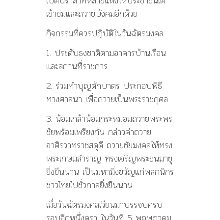
เปิดปราสาทหลายแห่งให้ประชาชนได้
เข้าชมและถวายบังคมอีกด้วย
กิจกรรมที่ควรปฏิบัติในวันฉัตรมงคล
1. ประดับธงชาติตามอาคารบ้านเรือน
และสถานที่ราชการ
2. ร่วมทำบุญตักบาตร ประกอบพิธี
ทางศาสนา เพื่อถวายเป็นพระราชกุศล
3. น้อมเกล้าน้อมกระหม่อมถวายพระพร
ชัยพร้อมเพรียงกัน กล่าวคำถวาย
อาศิรวาทราชสดุดี ถวายชัยมงคลให้ทรง
พระเกษมสำราญ ทรงเจริญพระชนมายุ
ยิ่งยืนนาน เป็นมหามิ่งขวัญแก่พสกนิกร
ชาวไทยไปชั่วกาลยิ่งยืนนาน
เมื่อวันฉัตรมงคลเวียนมาบรรจบครบ
รอบอีกหนึ่งครา ในวันที่ 5 พฤษภาคม