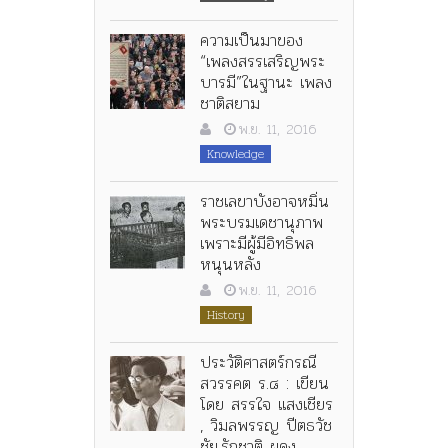
ความเป็นมาของ
“เพลงสรรเสริญพระ
บารมี”ในฐานะ เพลง
ชาติสยาม
พ.ย. 11, 2016
Knowledge
ราชเลขาบังอาจหมิ่น
พระบรมเดชานุภาพ
เพราะมีผู้มีอิทธิพล
หนุนหลัง
พ.ย. 11, 2016
History
ประวัติศาสตร์กรณี
สวรรคต ร.๘ : เขียน
โดย สรรใจ แสงเชียร
, วิมลพรรญ ปีตธวัช
ชัย,รักชาติ ผดุง