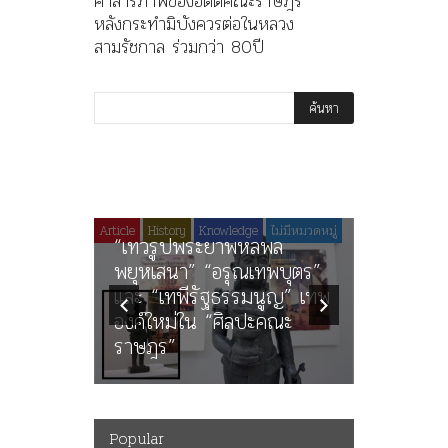
คำสารภาพของอดีตคณะราษฎร
หลังกระทำมิบังควรต่อในหลวง
สามรัชกาล ร่วมกว่า 80ปี
Article
History
History
คำสารภา
ราษฎร หล
พระราชมารดา ผู้ทรงปิดทอง
ต่อในหลว
หลังพระ
กว่า 80ป
Popular