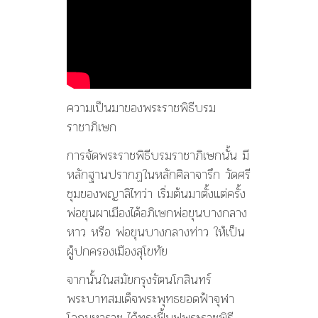
ความเป็นมาของพระราชพิธีบรม
ราชาภิเษก
การจัดพระราชพิธีบรมราชาภิเษกนั้น มี
หลักฐานปรากฏในหลักศิลาจารึก วัดศรี
ชุมของพญาลิไทว่า เริ่มต้นมาตั้งแต่ครั้ง
พ่อขุนผาเมืองได้อภิเษกพ่อขุนบางกลาง
หาว หรือ พ่อขุนบางกลางท่าว ให้เป็น
ผู้ปกครองเมืองสุโขทัย
จากนั้นในสมัยกรุงรัตนโกสินทร์
พระบาทสมเด็จพระพุทธยอดฟ้าจุฬา
โลกมหาราช ได้ทรงฟื้นฟูพระราชพิธี