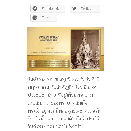
พฤษภาคม
Facebook
Twitter
วัน
ฉัตรมงคล
Print
ใน
รัชกาล
ที่๙
วันฉัตรมงคล
ของทุกปีตรงกับวันที่ 5
พฤษภาคม วันสำคัญอีกวันหนึ่งของ
ปวงชนชาวไทย ที่อยู่ใต้ร่มพระบรม
โพธิสมภาร ของพระบาทสมเด็จ
พระเจ้าอยู่หัวภูมิพลอดุลยเดช ควรระลึก
ถึง วันนี้ “สยามานุสสติ” จึงนำประวัติ
วันฉัตรมงคลมาเล่าให้ฟังครับ