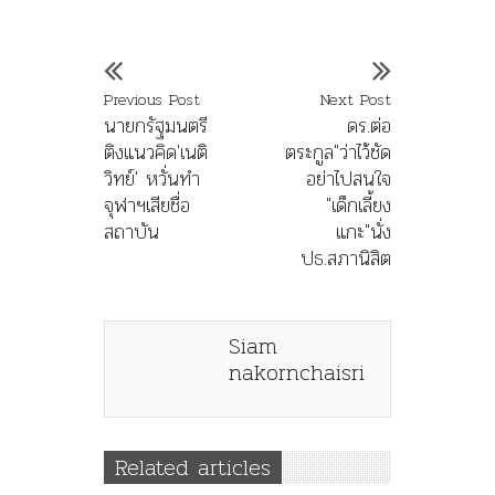
Previous Post
Next Post
นายกรัฐมนตรี
ดร.ต่อ
ติงแนวคิด'เนติ
ตระกูล"ว่าไว้ชัด
วิทย์' หวั่นทำ
อย่าไปสนใจ
จุฬาฯเสียชื่อ
"เด็กเลี้ยง
สถาบัน
แกะ"นั่ง
ปธ.สภานิสิต
Siam
nakornchaisri
Related articles