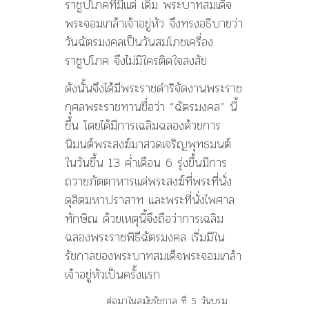
ราชูปโภคที่มีแต่ เดิม พระบาทสมเด็จ
พระจอมเกล้าเจ้าอยู่หัว จึงทรงอธิบายว่า
วันฉัตรมงคลเป็นวันสมโภชเครื่อง
ราชูปโภค จึงไม่มีใครติดใจสงสัย
ดังนั้นจึงได้มีพระราชดำริจัดงานพระราช
กุศลพระราชทานชื่อว่า “ฉัตรมงคล” นี้
ขึ้น โดยได้มีการเฉลิมฉลองด้วยการ
นิมนต์พระสงฆ์มาสวดเจริญพุทธมนต์
ในวันขึ้น 13 ค่ำเดือน 6 รุ่งขึ้นมีการ
ถวายภัตตาหารแด่พระสงฆ์ที่พระที่นั่ง
ดุสิตมหาปราสาท และพระที่นั่งไพศาล
ทักษิณ ด้วยเหตุนี้จึงถือว่าการเฉลิม
ฉลองพระราชพิธีฉัตรมงคล เริ่มมีใน
รัชกาลของพระบาทสมเด็จพระจอมเกล้า
เจ้าอยู่หัวเป็นครั้งแรก
ต่อมาในสมัยรัชกาล ที่ 5 วันบรม