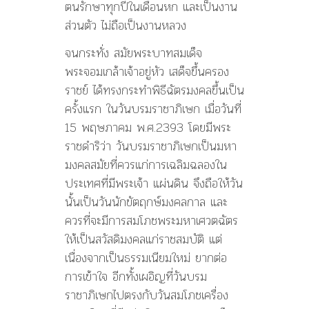
ตนรักษาทุกปีในเดือนหก และเป็นงาน
ส่วนตัว ไม่ถือเป็นงานหลวง
จนกระทั่ง สมัยพระบาทสมเด็จ
พระจอมเกล้าเจ้าอยู่หัว เสด็จขึ้นครอง
ราชย์ ได้ทรงกระทำพิธีฉัตรมงคลขึ้นเป็น
ครั้งแรก ในวันบรมราชาภิเษก เมื่อวันที่
15 พฤษภาคม พ.ศ.2393 โดยมีพระ
ราชดำริว่า วันบรมราชาภิเษกเป็นมหา
มงคลสมัยที่ควรแก่การเฉลิมฉลองใน
ประเทศที่มีพระเจ้า แผ่นดิน จึงถือให้วัน
นั้นเป็นวันนักขัตฤกษ์มงคลกาล และ
ควรที่จะมีการสมโภชพระมหาเศวตฉัตร
ให้เป็นสวัสดิมงคลแก่ราชสมบัติ แต่
เนื่องจากเป็นธรรมเนียมใหม่ ยากต่อ
การเข้าใจ อีกทั้งเผอิญที่วันบรม
ราชาภิเษกไปตรงกับวันสมโภชเครื่อง