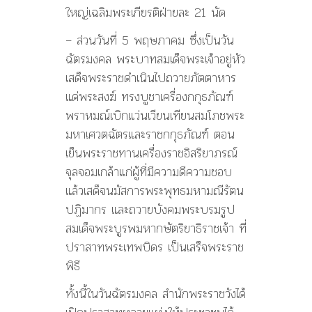
ใหญ่เฉลิมพระเกียรติฝ่ายละ 21 นัด
– ส่วนวันที่ 5 พฤษภาคม ซึ่งเป็นวัน
ฉัตรมงคล พระบาทสมเด็จพระเจ้าอยู่หัว
เสด็จพระราชดำเนินไปถวายภัตตาหาร
แด่พระสงฆ์ ทรงบูชาเครื่องกกุธภัณฑ์
พราหมณ์เบิกแว่นเวียนเทียนสมโภชพระ
มหาเศวตฉัตรและราชกกุธภัณฑ์ ตอน
เย็นพระราชทานเครื่องราชอิสริยาภรณ์
จุลจอมเกล้าแก่ผู้ที่มีความดีความชอบ
แล้วเสด็จนมัสการพระพุทธมหามณีรัตน
ปฏิมากร และถวายบังคมพระบรมรูป
สมเด็จพระบูรพมหากษัตริยาธิราชเจ้า ที่
ปราสาทพระเทพบิดร เป็นเสร็จพระราช
พิธี
ทั้งนี้ในวันฉัตรมงคล สำนักพระราชวังได้