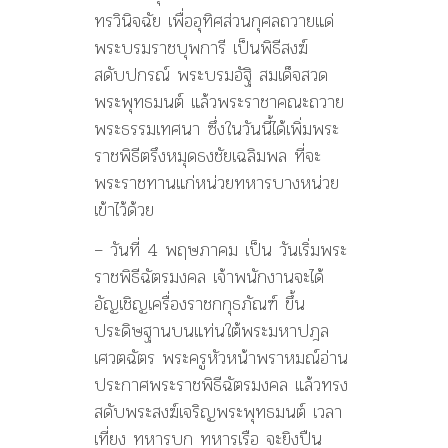
ทรวินิจฉัย เพื่ออุทิศส่วนกุศลถวายแด่
พระบรมราชบุพการี เป็นพิธีสงฆ์
สดับปกรณ์ พระบรมอัฐิ สมเด็จสวด
พระพุทธมนต์ แล้วพระราชาคณะถวาย
พระธรรมเทศนา ซึ่งในวันนี้ได้เพิ่มพระ
ราชพิธีตรึงหมุดธงชัยเฉลิมพล ที่จะ
พระราชทานแก่หน่วยทหารบางหน่วย
เข้าไว้ด้วย
– วันที่ 4 พฤษภาคม เป็น วันเริ่มพระ
ราชพิธีฉัตรมงคล เจ้าพนักงานจะได้
อัญเชิญเครื่องราชกกุธภัณฑ์ ขึ้น
ประดิษฐานบนแท่นใต้พระมหาปฎล
เศวตฉัตร พระครูหัวหน้าพราหมณ์อ่าน
ประกาศพระราชพิธีฉัตรมงคล แล้วทรง
สดับพระสงฆ์เจริญพระพุทธมนต์ เวลา
เที่ยง ทหารบก ทหารเรือ จะยิงปืน