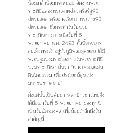
น้อมเกล้าน้อมกระหม่อม จัดงานพระ
ราชพิธีฉลองพระเศวตฉัตรหรือรัฐพิธี
ฉัตรมงคล หรืออาจเรียกว่าพระราชพิธี
ฉัตรมงคล ซึ่งกระทำในวันบรม
ราชาภิเษก ถวายเมื่อวันที่ 5
พฤษภาคม พ.ศ. 2493 ทั้งนี้พระบาท
สมเด็จพระเจ้าอยู่หัวภูมิพลอดุลยเดช ได้มี
พระปฐมบรมราชโองการในพระราชพิธี
บรมราชาภิเษกนั้นว่า “เราจะครองแผ่น
ดินโดยธรรม เพื่อประโยชน์สุขแห่ง
มหาชนชาวสยาม”
ตั้งแต่นั้นเป็นต้นมา พสกนิกรชาวไทยจึง
ได้ถือเอาวันที่ 5 พฤษภาคม ของทุกปี
เป็นวันฉัตรมงคล เพื่อน้อมรำลึกถึงวัน
สำคัญนี้