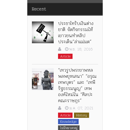
Recent
ประชาไทรับเงินต่าง
ชาติ จัดกิจกรรมให้
เยาวชนทำคลิป
ประเด็น”ล่าแม่มด”
พ.ย. 18, 2016
Article
“เทวรูปพระยาพหล
พลพยุหเสนา” “อรุณ
เทพบุตร” และ “เทพี
รัฐธรรมนูญ” เทพ
องค์ใหม่ใน “ศิลปะ
คณะราษฎร”
ม.ค. 07, 2021
Article
History
Knowledge
ไม่มีหมวดหมู่