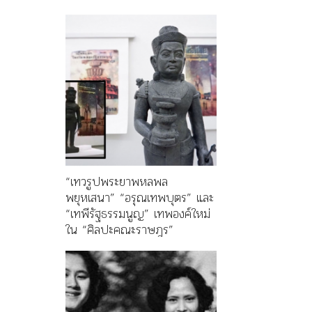
“เทวรูปพระยาพหลพล
พยุหเสนา” “อรุณเทพบุตร” และ
“เทพีรัฐธรรมนูญ” เทพองค์ใหม่
ใน “ศิลปะคณะราษฎร”