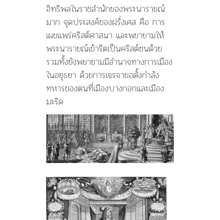
อิทธิพลในราชสำนักของพระนารายณ์
มาก จุดประสงค์ของฝรั่งเศส คือ การ
เผยแพร่คริสต์ศาสนา และพยายามให้
พระนารายณ์เข้ารีตเป็นคริสต์ชนด้วย
รวมทั้งยังพยายามมีอำนาจทางการเมือง
ในอยุธยา ด้วยการเจรจาขอตั้งกำลัง
ทหารของตนที่เมืองบางกอกและเมือง
มะริด