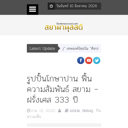
วันจันทร์ 10 สิงหาคม 2026
Latest Update
ุณเทพบุตร” และ “เทพีรัฐธรรมนูญ” เทพองค์ใหม่ใน “ศิลปะคณะราษฎร”
พระราชมารด
รูปปั้นโกษาปาน ฟื้น
ความสัมพันธ์ สยาม –
ฝรั่งเศส 333 ปี
ก.พ. 13, 2020
,
ปิด
Article
History
บน
ความเห็น
รูป
ปั้น