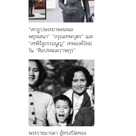
“เทวรูปพระยาพหลพล
พยุหเสนา” “อรุณเทพบุตร” และ
“เทพีรัฐธรรมนูญ” เทพองค์ใหม่
ใน “ศิลปะคณะราษฎร”
พระราชมารดา ผู้ทรงปิดทอง