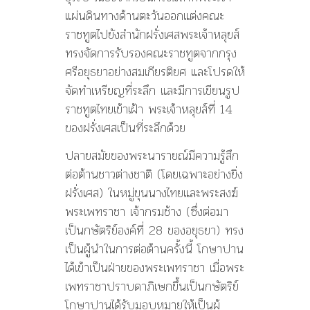
แผ่นดินทางด้านตะวันออกแต่งคณะ
ราชทูตไปยังสำนักฝรั่งเศสพระเจ้าหลุยส์
ทรงจัดการรับรองคณะราชทูตจากกรุง
ศรีอยุธยาอย่างสมเกียรติยศ และโปรดให้
จัดทำเหรียญที่ระลึก และมีการเขียนรูป
ราชทูตไทยเข้าเฝ้า พระเจ้าหลุยส์ที่ 14
ของฝรั่งเศสเป็นที่ระลึกด้วย
ปลายสมัยของพระนารายณ์มีความรู้สึก
ต่อต้านชาวต่างชาติ (โดยเฉพาะอย่างยิ่ง
ฝรั่งเศส) ในหมู่ขุนนางไทยและพระสงฆ์
พระเพทราชา เจ้ากรมช้าง (ซึ่งต่อมา
เป็นกษัตริย์องค์ที่ 28 ของอยุธยา) ทรง
เป็นผู้นำในการต่อต้านครั้งนี้ โกษาปาน
ได้เข้าเป็นฝ่ายของพระเพทราชา เมื่อพระ
เพทราชาปราบดาภิเษกขึ้นเป็นกษัตริย์
โกษาปานได้รับมอบหมายให้เป็นผู้