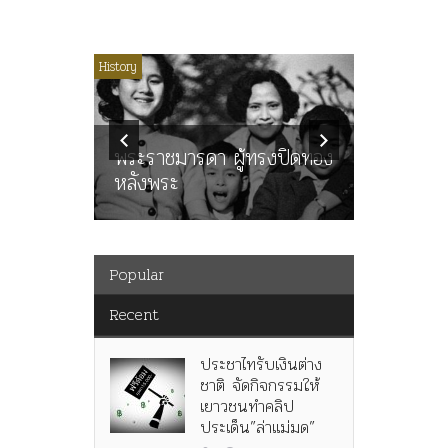
ไม่มีหมวดหมู่
History
Article
History
ลพล
ทพบุตร”
คำสารภา
นูญ” เทพ
ราษฎร หล
ะคณะ
พระราชมารดา ผู้ทรงปิดทอง
ต่อในหลว
หลังพระ
กว่า 80ป
Popular
Recent
ประชาไทรับเงินต่าง
ชาติ จัดกิจกรรมให้
เยาวชนทำคลิป
ประเด็น”ล่าแม่มด”