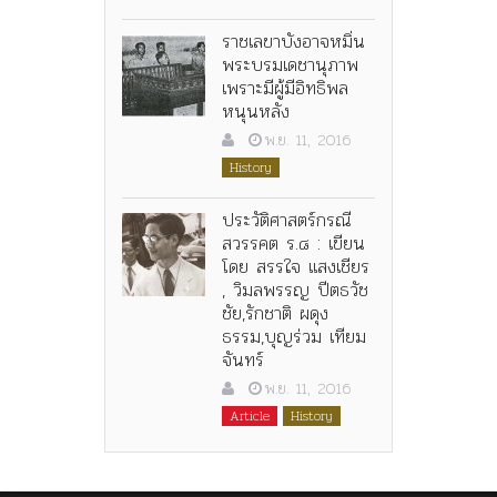
ราชเลขาบังอาจหมิ่น
พระบรมเดชานุภาพ
เพราะมีผู้มีอิทธิพล
หนุนหลัง
พ.ย. 11, 2016
History
ประวัติศาสตร์กรณี
สวรรคต ร.๘ : เขียน
โดย สรรใจ แสงเชียร
, วิมลพรรญ ปีตธวัช
ชัย,รักชาติ ผดุง
ธรรม,บุญร่วม เทียม
จันทร์
พ.ย. 11, 2016
Article
History