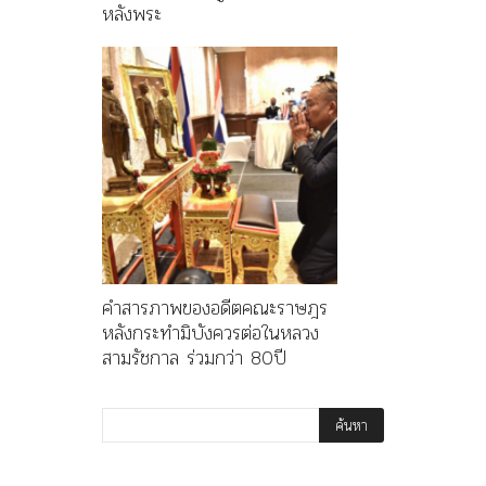
หลังพระ
คำสารภาพของอดีตคณะราษฎร
หลังกระทำมิบังควรต่อในหลวง
สามรัชกาล ร่วมกว่า 80ปี