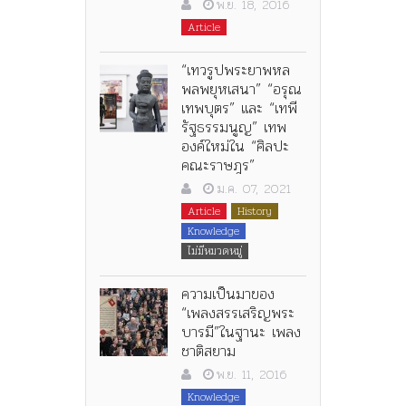
พ.ย. 18, 2016
Article
“เทวรูปพระยาพหล
พลพยุหเสนา” “อรุณ
เทพบุตร” และ “เทพี
รัฐธรรมนูญ” เทพ
องค์ใหม่ใน “ศิลปะ
คณะราษฎร”
ม.ค. 07, 2021
Article
History
Knowledge
ไม่มีหมวดหมู่
ความเป็นมาของ
“เพลงสรรเสริญพระ
บารมี”ในฐานะ เพลง
ชาติสยาม
พ.ย. 11, 2016
Knowledge