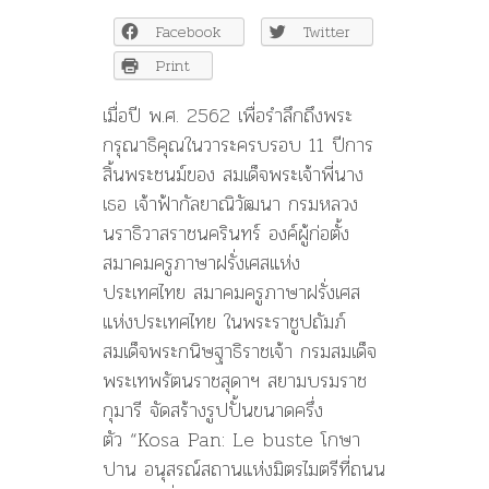
โกษ
Facebook
Twitter
าปาน
ฟื้น
Print
ความ
สัมพันธ์
เมื่อปี พ.ศ. 2562 เพื่อรำลึกถึงพระ
สยาม
กรุณาธิคุณในวาระครบรอบ 11 ปีการ
–
สิ้นพระชนม์ของ สมเด็จพระเจ้าพี่นาง
ฝรั่งเศส
333
เธอ เจ้าฟ้ากัลยาณิวัฒนา กรมหลวง
ปี
นราธิวาสราชนครินทร์ องค์ผู้ก่อตั้ง
สมาคมครูภาษาฝรั่งเศสแห่ง
ประเทศไทย สมาคมครูภาษาฝรั่งเศส
แห่งประเทศไทย ในพระราชูปถัมภ์
สมเด็จพระกนิษฐาธิราชเจ้า กรมสมเด็จ
พระเทพรัตนราชสุดาฯ สยามบรมราช
กุมารี จัดสร้างรูปปั้นขนาดครึ่ง
ตัว “Kosa Pan: Le buste โกษา
ปาน อนุสรณ์สถานแห่งมิตรไมตรีที่ถนน