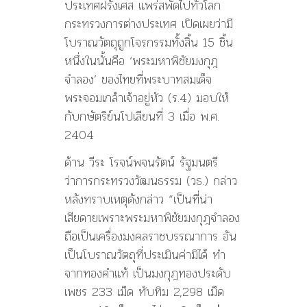
ประเทศฝรั่งเศส แพร่สพัดไปทั่วโลก
กระทรวงการต่างประเทศ เปิดเผยว่ามี
โบราณวัตถุถูกโจรกรรมทั้งสิ้น 15 ชิ้น
หนึ่งในนั้นคือ ‘พระมหาพิชัยมงกุฎ
จำลอง’ ของไทยที่พระบาทสมเด็จ
พระจอมเกล้าเจ้าอยู่หัว (ร.4) มอบให้
กับกษัตริย์นโปเลียนที่ 3 เมื่อ พ.ศ.
2404
ด้าน วีระ โรจน์พจนรัตน์ รัฐมนตรี
ว่าการกระทรวงวัฒนธรรม (วธ.) กล่าว
หลังทราบเหตุดังกล่าว “เป็นที่น่า
เสียดายเพราะพระมหาพิชัยมงกุฎจำลอง
ถือเป็นเครื่องมงคลราชบรรณาการ อัน
เป็นโบราณวัตถุที่ประเมินค่ามิได้ ทำ
จากทองคำแท้ เป็นมงกุฎทองประดับ
เพชร 233 เม็ด ทับทิม 2,298 เม็ด