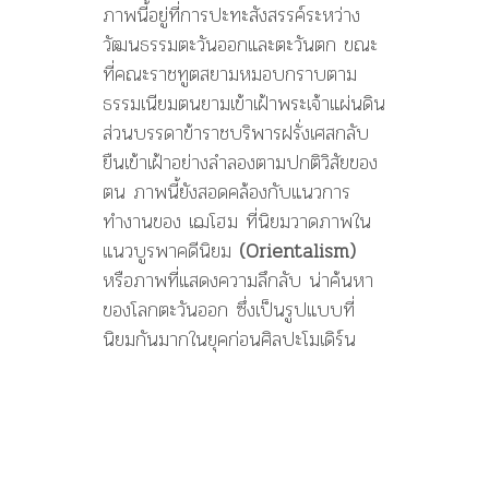
ภาพนี้อยู่ที่การปะทะสังสรรค์ระหว่าง
วัฒนธรรมตะวันออกและตะวันตก ขณะ
ที่คณะราชทูตสยามหมอบกราบตาม
ธรรมเนียมตนยามเข้าเฝ้าพระเจ้าแผ่นดิน
ส่วนบรรดาข้าราชบริพารฝรั่งเศสกลับ
ยืนเข้าเฝ้าอย่างลำลองตามปกติวิสัยของ
ตน ภาพนี้ยังสอดคล้องกับแนวการ
ทำงานของ เฌโฮม ที่นิยมวาดภาพใน
แนวบูรพาคดีนิยม
(Orientalism)
หรือภาพที่แสดงความลึกลับ น่าค้นหา
ของโลกตะวันออก ซึ่งเป็นรูปแบบที่
นิยมกันมากในยุคก่อนศิลปะโมเดิร์น