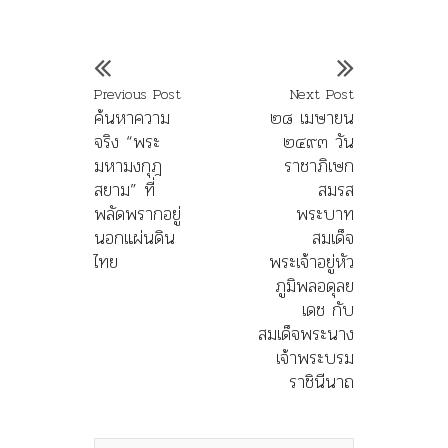
Previous Post
Next Post
ค้นหาความ
๒๘ เมษายน
จริง “พระ
๒๔๙๓ วัน
มหามงกุฎ
ราชาภิเษก
สยาม” ที่
สมรส
พลัดพรากอยู่
พระบาท
นอกแผ่นดิน
สมเด็จ
ไทย
พระเจ้าอยู่หัว
ภูมิพลอดุลย
เดช กับ
สมเด็จพระนาง
เจ้าพระบรม
ราชินีนาถ