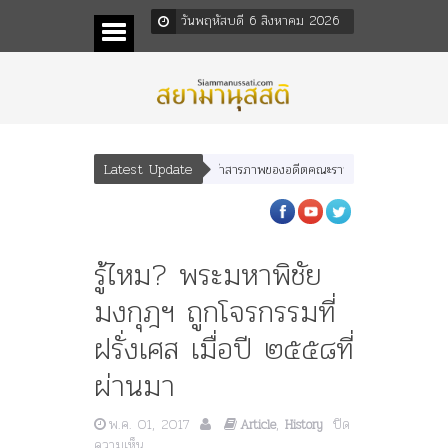
วันพฤหัสบดี 6 สิงหาคม 2026
Latest Update
คำสารภาพของอดีตคณะราษฎร หลังกระทำมิบังควรต่อใ
รู้ไหม? พระมหาพิชัย
มงกุฎฯ ถูกโจรกรรมที่
ฝรั่งเศส เมื่อปี ๒๕๕๘ที่
ผ่านมา
พ.ค. 01, 2017
,
ปิด
Article
History
บน
ความเห็น