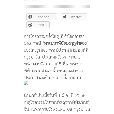
รู้
ไหม?
พระ
Facebook
Twitter
มหา
พิชัย
Print
มงกุฎฯ
ถูก
การโจรกรรมครั้งใหญ่ที่ทั่วโลกจับตา
โจรกรรม
มอง กรณี
‘พระมหาพิชัยมงกุฎจำลอง’
ที่
ของไทยถูกโจรกรรมไปจากพิพิธภัณฑ์ที่
ฝรั่งเศส
เมื่อ
กรุงปารีส ประเทศฝรั่งเศส หายไป
ปี
พร้อมงานศิลปะรวม15 ชิ้น พระมหา
๒๕๕๘ที่
พิชัยมงกุฎจำลองนั้นทรงคุณค่าทาง
ผ่าน
มา
ประวัติศาสตร์อย่างไร ที่นี่มีคำตอบ
ย้อนกลับไปเมื่อวันที่ 1 มี.ค. ปี 2558
เหตุโจรกรรมโบราณวัตถุจากพิพิธภัณฑ์
จีน ในพระราชวังฟงแตนโบล กรุงปารีส