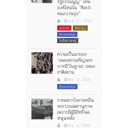
รัฐธรรมนูญ” เทพ
องค์ใหม่ใน “ศิลปะ
คณะราษฎร”
ม.ค. 07, 2021
Article
History
Knowledge
ไม่มีหมวดหมู่
ความเป็นมาของ
“เพลงสรรเสริญพระ
บารมี”ในฐานะ เพลง
ชาติสยาม
พ.ย. 11, 2016
Knowledge
ราชเลขาบังอาจหมิ่น
พระบรมเดชานุภาพ
เพราะมีผู้มีอิทธิพล
หนุนหลัง
พ.ย. 11, 2016