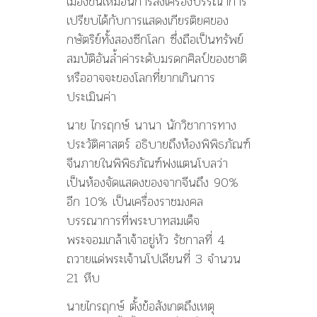
เมืองขึ้นเหมือนการส่งเครื่องบรรณาการ
เปรียบได้กับการแสดงเกียรติยศของ
กษัตริย์ทั้งสองซีกโลก ซึ่งถือเป็นทรัพย์
สมบัติอันล้ำค่าระดับมรดกศิลป์ของชาติ
หรืออาจจะของโลกที่ยากเกินการ
ประเมินค่า
นาย ไกรฤกษ์ นานา นักวิชาการทาง
ประวัติศาสตร์ อธิบายถึงห้องพิพิธภัณฑ์
จีนภายในพิพิธภัณฑ์ฟงแตนโบลว่า
เป็นห้องจัดแสดงของจากจีนถึง 90%
อีก 10% เป็นเครื่องราชมงคล
บรรณาการที่พระบาทสมเด็จ
พระจอมเกล้าเจ้าอยู่หัว รัชกาลที่ 4
ถวายแด่พระเจ้านโปเลียนที่ 3 จำนวน
21 หีบ
นายไกรฤกษ์ ตั้งข้อสังเกตถึงเหตุ