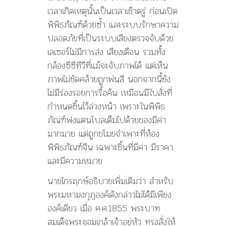
เวลาเกิดเหตุนั้นเป็นเวลาเช้าตรู่ ก่อนเปิด
พิพิธภัณฑ์ด้วยซ้ำ และระบบรักษาความ
ปลอดภัยที่เป็นระบบเสียงตรวจจับด้วย
เลเซอร์ไม่มีการส่ง เสียงเตือน รวมทั้ง
กล้องซีซีทีวีที่แม้จะจับภาพได้ แต่เห็น
ภาพไม่ชัดคล้ายถูกพ่นสี นอกจากนี้ยัง
ไม่มีร่องรอยการรื้อค้น เหมือนมีใบสั่งที่
กำหนดชิ้นไว้ล่วงหน้า เพราะในพิพิธ
ภัณฑ์ฟงแตนโบลเต็มไปด้วยของมีค่า
มากมาย แต่ถูกขโมยจำเพาะที่ห้อง
พิพิธภัณฑ์จีน เฉพาะชิ้นที่มีค่า มีราคา
และมีความหมาย
นายไกรฤกษ์อธิบายเพิ่มเติมว่า สำหรับ
พระมหามงกุฎองค์ดังกล่าวไม่ได้มีเพียง
องค์เดียว เมื่อ ค.ศ.1855 พระบาท
สมเด็จพระจอมเกล้าเจ้าอยู่หัว ทรงสั่งให้