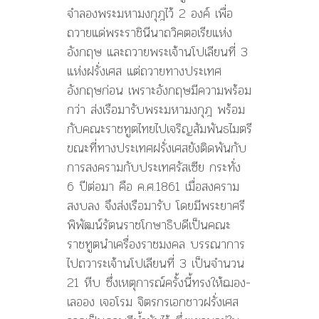
จำลองพระมหามงกุฎไว้ 2 องค์ เพื่อ
ถวายแด่พระราชินีนาถวิคตอเรียแห่ง
อังกฤษ และถวายพระเจ้านโปเลียนที่ 3
แห่งฝรั่งเศส แต่ถวายทางประเทศ
อังกฤษก่อน เพราะอังกฤษมีความพร้อม
กว่า ส่งเรือมารับพระมหามงกุฎ พร้อม
กับคณะราชทูตไทยไปเจริญสัมพันธไมตรี
ขณะที่ทางประเทศฝรั่งเศสยังติดพันกับ
การสงครามกับประเทศรัสเซีย กระทั่ง
6 ปีต่อมา คือ ค.ศ.1861 เมื่อสงคราม
สงบลง จึงส่งเรือมารับ โดยมีพระยาศรี
พิพัฒน์รัตนราชโกษาธิบดีเป็นคณะ
ราชทูตนำเครื่องราชมงคล บรรณาการ
ไปถวาระเจ้านโปเลียนที่ 3 เป็นจำนวน
21 หีบ ซึ่งเหตุการณ์ครั้งนี้ทรงให้ฌอง-
เลออง เจอโรม จิตรกรเอกชาวฝรั่งเศส