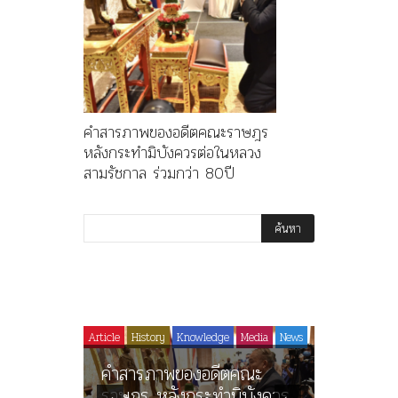
คำสารภาพของอดีตคณะราษฎร
หลังกระทำมิบังควรต่อในหลวง
สามรัชกาล ร่วมกว่า 80ปี
Article
History
Knowledge
Media
News
History
ไม่มีหม
คำสารภาพของอดีตคณะ
ร.๖ สร้า
ราษฎร หลังกระทำมิบังควร
มหาวิทย