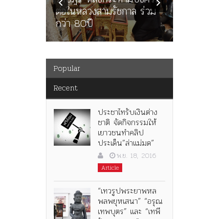
รงปิดทอง
ต่อในหลวงสามรัชกาล ร่วม
ราชดำริ 
กว่า 80ปี
จามจุรีแล
Popular
Recent
ประชาไทรับเงินต่าง
ชาติ จัดกิจกรรมให้
เยาวชนทำคลิป
ประเด็น”ล่าแม่มด”
พ.ย. 18, 2016
Article
“เทวรูปพระยาพหล
พลพยุหเสนา” “อรุณ
เทพบุตร” และ “เทพี