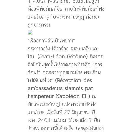
วาดเป็นภาพสีน้ำมันไว้ ซึ่งแขวนอยู่ใน
ห้องพิพิธภัณฑ์จีน ภายในพิพิธภัณฑ์ฟง
แตนโบล คู่กับพระมหามงกุฎ ก่อนจะ
ถูกจารกรรม
“เรื่องภาพอันเป็นพยาน”
กระทรวงวัง ได้ว่าจ้าง ฌอง-เลอ็ง เฌ
โฮม
(Jean-Léon Gérôme)
จิตรกร
ลือชื่อในยุคนั้นให้วาดภาพที่ระลึก “การ
ต้อนรับคณะราชทูตสยามโดยพระเจ้าน
โปเลียนที่ 3”
(Réception des
ambassadeurs siamois par
l’empereur Napoléon III )
ณ
ท้องพระโรงใหญ่ แห่งพระราชวังฟง
แตนโบล เมื่อวันที่ 27 มิถุนายน ปี
พ.ศ. 2404 เฌโฮม ใช้เวลาถึง 3 ปีก
ว่าจะวาดภาพนี้แล้วเสร็จ โดยจุดเด่นของ