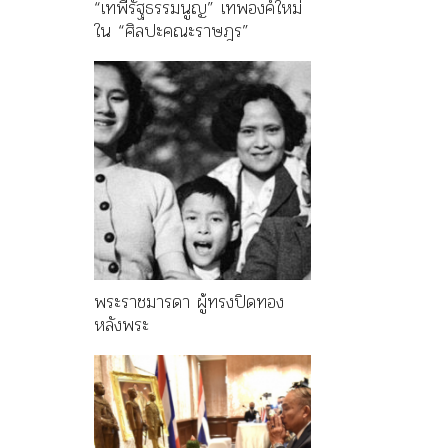
“เทพีรัฐธรรมนูญ” เทพองค์ใหม่
ใน “ศิลปะคณะราษฎร”
พระราชมารดา ผู้ทรงปิดทอง
หลังพระ