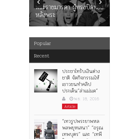
ะคณะ
พระราชมารดา ผู้ทรงปิดทอง
ต่อในหลว
หลังพระ
กว่า 80ป
Popular
Recent
ประชาไทรับเงินต่าง
ชาติ จัดกิจกรรมให้
เยาวชนทำคลิป
ประเด็น”ล่าแม่มด”
พ.ย. 18, 2016
Article
“เทวรูปพระยาพหล
พลพยุหเสนา” “อรุณ
เทพบุตร” และ “เทพี