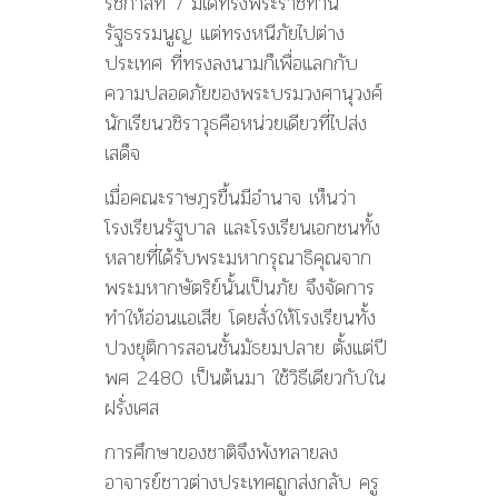
รัชกาลที่ 7 มิได้ทรงพระราชทาน
รัฐธรรมนูญ แต่ทรงหนีภัยไปต่าง
ประเทศ ที่ทรงลงนามก็เพื่อแลกกับ
ความปลอดภัยของพระบรมวงศานุวงศ์
นักเรียนวชิราวุธคือหน่วยเดียวที่ไปส่ง
เสด็จ
เมื่อคณะราษฎรขื้นมีอำนาจ เห็นว่า
โรงเรียนรัฐบาล และโรงเรียนเอกชนทั้ง
หลายที่ได้รับพระมหากรุณาธิคุณจาก
พระมหากษัตริย์นั้นเป็นภัย จึงจัดการ
ทำให้อ่อนแอเสีย โดยสั่งให้โรงเรียนทั้ง
ปวงยุติการสอนชั้นมัธยมปลาย ตั้งแต่ปี
พศ 2480 เป็นต้นมา ใช้วิธีเดียวกับใน
ฝรั่งเศส
การศึกษาของชาติจึงพังทลายลง
อาจารย์ชาวต่างประเทศถูกส่งกลับ ครู