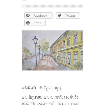
ร่วม
20
ปี
Facebook
Twitter
ที่
การ
Print
ศึกษา
ไทย
ถูก
แช่
แข็ง
จาก
คณะ
ราษฎร
–
สม
เกียรติ
โอสถ
สภา
สวัสดีครับ วันรัฐธรรมนูญ
24 มิถุนายน 2475 รถถังสองคันวิ่ง
เข้ามาปิดประตูทางเข้า ออกสองประตู