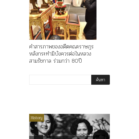
คำสารภาพของอดีตคณะราษฎร
หลังกระทำมิบังควรต่อในหลวง
สามรัชกาล ร่วมกว่า 80ปี
ไม่มีหมวดหมู่
History
Article
History
ลพล
ทพบุตร”
คำสารภา
นูญ” เทพ
ราษฎร หล