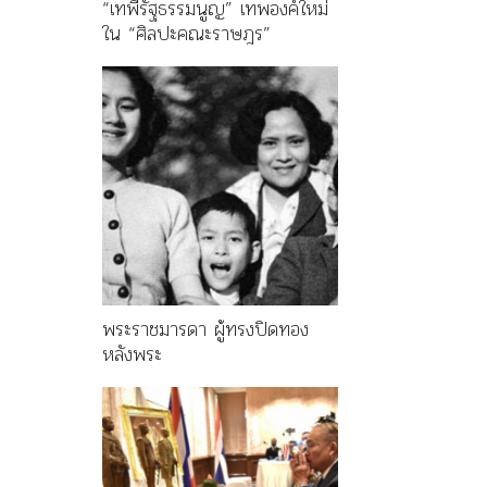
“เทพีรัฐธรรมนูญ” เทพองค์ใหม่
ใน “ศิลปะคณะราษฎร”
พระราชมารดา ผู้ทรงปิดทอง
หลังพระ