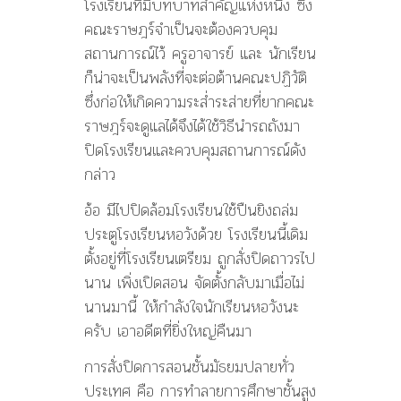
โรงเรียนที่มีบทบาทสำคัญแห่งหนึ่ง ซึ่ง
คณะราษฎร์จำเป็นจะต้องควบคุม
สถานการณ์ไว้ ครูอาจารย์ และ นักเรียน
ก็น่าจะเป็นพลังที่จะต่อต้านคณะปฏิวัติ
ซึ่งก่อให้เกิดความระส่ำระส่ายที่ยากคณะ
ราษฎร์จะดูแลได้จึงได้ใช้วิธีนำรถถังมา
ปิดโรงเรียนและควบคุมสถานการณ์ดัง
กล่าว
อ้อ มีไปปิดล้อมโรงเรียนใช้ปืนยิงถล่ม
ประตูโรงเรียนหอวังด้วย โรงเรียนนี้เดิม
ตั้งอยู่ที่โรงเรียนเตรียม ถูกสั่งปิดถาวรไป
นาน เพิ่งเปิดสอน จัดตั้งกลับมาเมื่อไม่
นานมานี้ ให้กำลังใจนักเรียนหอวังนะ
ครับ เอาอดีตที่ยิ่งใหญ่คืนมา
การสั่งปิดการสอนชั้นมัธยมปลายทั่ว
ประเทศ คือ การทำลายการศึกษาชั้นสูง