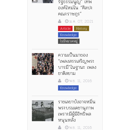
รัฐธรรมนูญ” เทพ
องค์ใหม่ใน “ศิลปะ
คณะราษฎร”
ม.ค. 07, 2021
Article
History
Knowledge
ไม่มีหมวดหมู่
ความเป็นมาของ
“เพลงสรรเสริญพระ
บารมี”ในฐานะ เพลง
ชาติสยาม
พ.ย. 11, 2016
Knowledge
ราชเลขาบังอาจหมิ่น
พระบรมเดชานุภาพ
เพราะมีผู้มีอิทธิพล
หนุนหลัง
พ.ย. 11, 2016