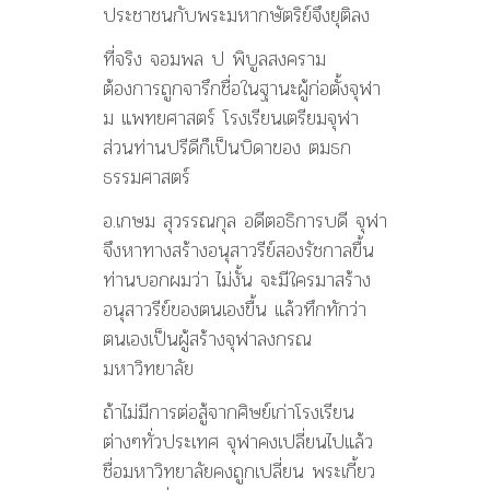
ประชาชนกับพระมหากษัตริย์จึงยุติลง
ที่จริง จอมพล ป พิบูลสงคราม
ต้องการถูกจารึกชื่อในฐานะผู้ก่อตั้งจุฬา
ม แพทยศาสตร์ โรงเรียนเตรียมจุฬา
ส่วนท่านปรีดีก็เป็นบิดาของ ตมธก
ธรรมศาสตร์
อ.เกษม สุวรรณกุล อดีตอธิการบดี จุฬา
จึงหาทางสร้างอนุสาวรีย์สองรัชกาลขื้น
ท่านบอกผมว่า ไม่งั้น จะมีใครมาสร้าง
อนุสาวรีย์ของตนเองขื้น แล้วทึกทักว่า
ตนเองเป็นผู้สร้างจุฬาลงกรณ
มหาวิทยาลัย
ถ้าไม่มีการต่อสู้จากศิษย์เก่าโรงเรียน
ต่างๆทั่วประเทศ จุฬาคงเปลี่ยนไปแล้ว
ชื่อมหาวิทยาลัยคงถูกเปลี่ยน พระเกี้ยว