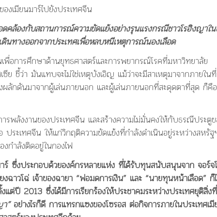
องเมียนมาร์ไปยังประเทศจีน
อดคล้องกับสถานการณ์ความขัดแย้งอย่างรุนแรงกรณีชาวโรฮิงญาในช
ดินทางออกจากประเทศเพื่อหลบหนีเหตุการณ์นองเลือด
ื่อการศึกษาด้านยุทธศาสตร์และการพยากรณ์โรคที่มหาวิทยาลัย
 ชี้ว่า มันแทบจะไม่ใช่เหตุบังเอิญ แม้ว่าจะมีสาเหตุมาจากภายในที่อ
รงผลักดันมาจากผู้เล่นภายนอก และผู้เล่นภายนอกที่สะดุดตาที่สุด ก็คือ
ารพลังงานของประเทศจีน และสร้างความไม่มั่นคงให้กับธรณีประตูข
 ประเทศจีน ให้แก่วิกฤติความขัดแย้งที่กำลังดำเนินอยู่ระหว่างสหรัฐ
เองกำลังติดอยู่ในกองไฟ
์ ซึ่งประกอบด้วยองค์กรหลายแห่ง ที่ได้รับทุนสนับสนุนจาก จอร์จ
อเสียงฉาวโฉ่ เจ้าของฉายา “พ่อมดการเงิน” และ “นายทุนหน้าเลือด” ก็ไ
แต่ปี 2013 ซึ่งได้มีการเรียกร้องให้ประชาคมระหว่างประเทศยุติสิ่งที่
งญา”
อย่างไรก็ดี การแทรกแซงของโซรอส ต่อกิจการภายในประเทศเมี