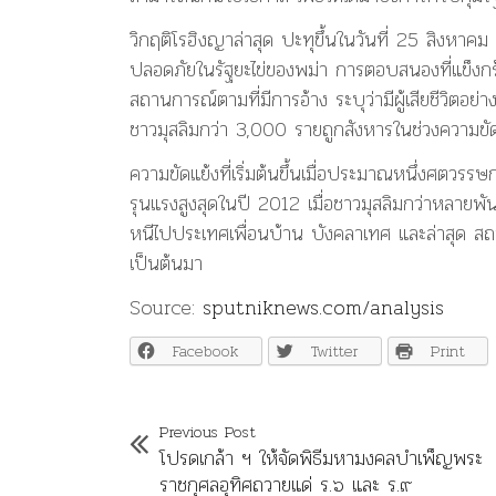
วิกฤติโรฮิงญาล่าสุด ปะทุขึ้นในวันที่ 25 สิงหาค
ปลอดภัยในรัฐยะไข่ของพม่า การตอบสนองที่แข็งกร้
สถานการณ์ตามที่มีการอ้าง ระบุว่ามีผู้เสียชีวิ
ชาวมุสลิมกว่า 3,000 รายถูกสังหารในช่วงความขัด
ความขัดแย้งที่เริ่มต้นขึ้นเมื่อประมาณหนึ่งศตวรรษก่
รุนแรงสูงสุดในปี 2012 เมื่อชาวมุสลิมกว่าหลายพั
หนีไปประเทศเพื่อนบ้าน บังคลาเทศ และล่าสุด สถาน
เป็นต้นมา
Source:
sputniknews.com/analysis
Facebook
Twitter
Print
Previous Post
โปรดเกล้า ฯ ให้จัดพิธีมหามงคลบำเพ็ญพระ
ราชกุศลอุทิศถวายแด่ ร.๖ และ ร.๙