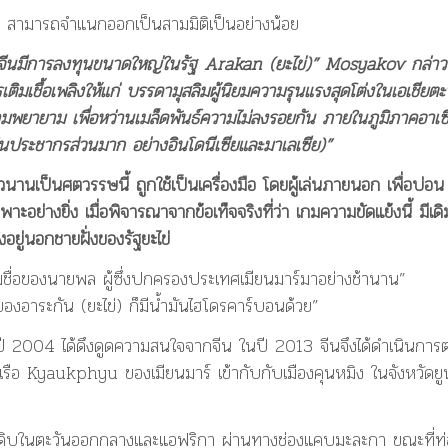
าว สามารถจำแนกออกเป็นสามมิติเป็นอย่างน้อย
ากจีนมีการลงทุนขนาดใหญ่ในรัฐ
Arakan
(ยะไข่)”
Mosyakov
กล่าว
รเติมเชื้อเพลิงให้แก่ บรรดามุสลิมผู้นิยมความรุนแรงสุดโต่งในเอเชียตะ
ามพยายาม เพื่อหว่านเมล็ดพันธ์ความไม่ลงรอยกัน ภายในภูมิภาคอาเซ
ป็นประชากรส่วนมาก อย่างอินโดนีเซียและมาเลเซีย)”
านเป็นศตวรรษนี้ ถูกใช้เป็นเครื่องมือ โดยผู้เล่นภายนอก เพื่อบ่อน
อย่างยิ่ง เมื่อพิจารณาจากข้อเท็จจริงที่ว่า เกมความขัดแย้งนี้ มีเดิ
อยู่นอกชายฝั่งของรัฐยะไข่
มชื่อของนายพล ผู้ซึ่งปกครองประเทศเมียนมาร์มาอย่างช้านาน”
อาระกัน (ยะไข่) ก็มีน้ำมันไฮโดรคาร์บอนด้วย”
 2004 ได้ดึงดูดความสนใจจากจีน ในปี 2013 จีนจึงได้ดำเนินการต
ียบเรือ Kyaukphyu ของเมียนมาร์ เข้ากับกับเมืองคุนหมิง ในจังหวัดยู
ำมันดิบในตะวันออกกลางและแอฟริกา ผ่านทางช่องแคบมะละกา ขณะที่ท่