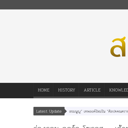
HOME
HISTORY
ARTICLE
KNOWLE
Latest Update
ุหเสนา” “อรุณเทพบุตร” และ “เทพีรัฐธรรมนูญ” เทพองค์ใหม่ใน “ศิลปะคณะราษฎร”