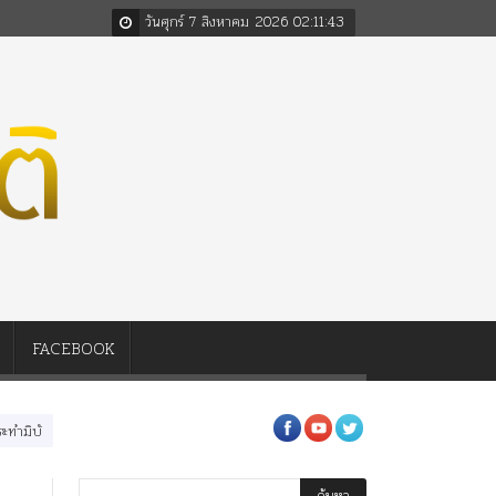
วันศุกร์ 7 สิงหาคม 2026
02
:
11
:
44
FACEBOOK
วรต่อในหลวงสามรัชกาล ร่วมกว่า 80ปี
ร.๖ สร้าง “จุฬาลงกรณ์มหาวิทยาลัย” ตามพระ