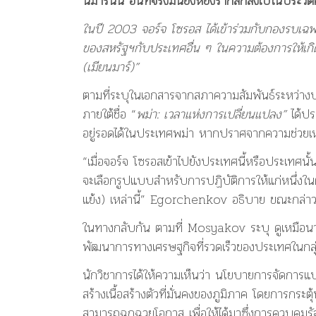
นมาร์นั้น อันที่จริงมันยังหยั่งรากลึกลงไปในประว
ในปี 2003 จอร์จ โซรอส ได้เข้าร่วมกับกองรบเฉพาะ
ของสหรัฐฯกับประเทศอื่น ๆ ในความต้องการให้เก
(เมียนมาร์)”
ตามที่ระบุในเอกสารจากสภาความสัมพันธ์ระหว่า
ภายใต้ชื่อ “
พม่า: เวลาแห่งการเปลี่ยนแปลง”
ได้ปร
อยู่รอดได้ในประเทศพม่า หากปราศจากความช่วย
“เมื่อจอร์จ โซรอสเข้าไปยังประเทศนี้หรือประเทศ
จะเลือกรูปแบบสำหรับการปฏิบัติการให้แก่หนึ่งใน
แย้ง) เหล่านี้” Egorchenkov อธิบาย ขณะกล่า
ในทางกลับกัน ตามที่ Mosyakov ระบุ ดูเหมือนว่
พัฒนาการทางเศรษฐกิจที่รวดเร็วของประเทศในกลุ
นักวิชาการได้ให้ความเห็นว่า นโยบายการจัดการแบ
สร้างเนื้อสร้างตัวที่มั่นคงของภูมิภาค โดยการกระต
สามารถฉกฉวยโอกาส เพื่อให้ได้มาซึ่งการควบคุมร