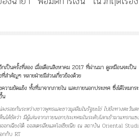
ของฉายา “พ่อมดการเงิน” ในวิกฤติโรฮิง
บน
ร่อง
รอย
Article
History
Knowledge
ไม
จอร์จ
“เทวรูปพระยาพหลพล
โซ
พยุหเสนา” “อรุณเทพบ
รอส
และ “เทพีรัฐธรรมนูญ
–
กเป็นครั้งที่สอง เมื่อเดือนสิงหาคม
2017
ที่ผ่านมา
ดูเหมือนจะเป็น
เจ้าของ
องค์ใหม่ใน “ศิลปะคณ
ฉายา
องที่สำคัญๆ หลายฝ่ายมีส่วนเกี่ยวข้องด้วย
ราษฎร”
“พ่อ
มด
หลังความขัดแย้ง ทั้งที่มาจากภายใน และภายนอกประเทศ ซึ่งได้โหมกระ
การ
ึ้น
เงิน”
ใน
ม่ลงรอยกันระหว่างชาวพุทธและชาวมุสลิมในรัฐยะไข่ ไปยังทางตะวันต
วิกฤติ
ห็นได้ชัดว่า มีผู้เล่นจากภายนอกประเทศมในระดับโลกเข้ามาแทรกแซ
โร
ฮิง
ออกเฉียงใต้ ออสเตรเลียและโอเชียเนีย ณ สถาบัน Oriental Stud
ยา
อกกับ RT