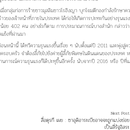
ม เมื่อกลุ่มก่อการร้ายชาวมุสลิมชาวโรฮิงญา บุกโจมตีกองกำลังรักษาค
าวของเจ้าหน้าที่ภายในประเทศ ได้ก่อให้เกิดการปะทะกันอย่างรุนแรง
ตอย่างน้อย 402 คน อย่างไรก็ตาม การประมาณการณ์บางสำนัก กล่าวว่า
แย้งที่ผ่านมา
อนหน้านี้ ได้ทวีความรุนแรงขึ้นเรื่อย ๆ นับตั้งแต่ปี 2011 และพุ่งสู่
นครอบครัว จำต้องลี้ภัยไปยังค่ายผู้ลี้ภัยพิเศษในดินแดนของประเทศ ห
การณ์ความรุนแรงก็ได้ปะทุขึ้นอีกครั้ง นับจากปี 2016 หรือ ปีที่แ
Next Post
สื่อตุรกี เผย : ซาอุดิอาระเบียอาจจะถูกแบ่งย่อย
เป็นสี่รัฐอิสระ