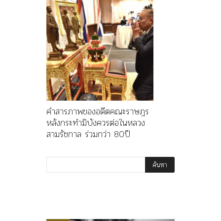
คำสารภาพของอดีตคณะราษฎร
หลังกระทำมิบังควรต่อในหลวง
สามรัชกาล ร่วมกว่า 80ปี