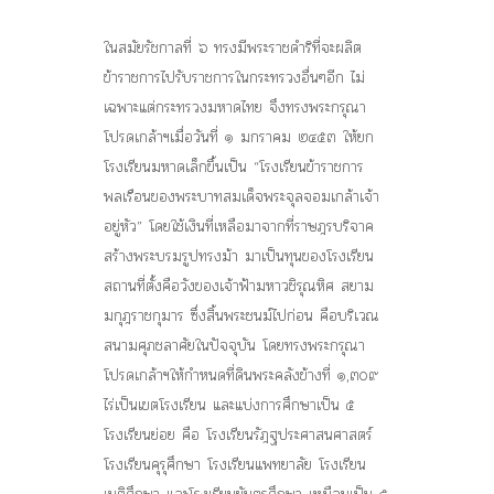
ในสมัยรัชกาลที่ ๖ ทรงมีพระราชดำริที่จะผลิต
ข้าราชการไปรับราชการในกระทรวงอื่นๆอีก ไม่
เฉพาะแต่กระทรวงมหาดไทย จึงทรงพระกรุณา
โปรดเกล้าฯเมื่อวันที่ ๑ มกราคม ๒๔๕๓ ให้ยก
โรงเรียนมหาดเล็กขึ้นเป็น “โรงเรียนข้าราชการ
พลเรือนของพระบาทสมเด็จพระจุลจอมเกล้าเจ้า
อยู่หัว” โดยใช้เงินที่เหลือมาจากที่ราษฎรบริจาค
สร้างพระบรมรูปทรงม้า มาเป็นทุนของโรงเรียน
สถานที่ตั้งคือวังของเจ้าฟ้ามหาวชิรุณหิศ สยาม
มกุฎราชกุมาร ซึ่งสิ้นพระชนม์ไปก่อน คือบริเวณ
สนามศุภชลาศัยในปัจจุบัน โดยทรงพระกรุณา
โปรดเกล้าฯให้กำหนดที่ดินพระคลังข้างที่ ๑,๓๐๙
ไร่เป็นเขตโรงเรียน และแบ่งการศึกษาเป็น ๕
โรงเรียนย่อย คือ โรงเรียนรัฎฐประศาสนศาสตร์
โรงเรียนคุรุศึกษา โรงเรียนแพทยาลัย โรงเรียน
เนติศึกษา และโรงเรียนยันตรศึกษา เหมือนเป็น ๕