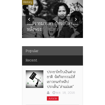
ไม่มีหมวดหมู่
History
Article
History
ลพล
ทพบุตร”
คำสารภา
นูญ” เทพ
ราษฎร หล
ะคณะ
พระราชมารดา ผู้ทรงปิดทอง
ต่อในหลว
หลังพระ
กว่า 80ป
Popular
Recent
ประชาไทรับเงินต่าง
ชาติ จัดกิจกรรมให้
เยาวชนทำคลิป
ประเด็น”ล่าแม่มด”
พ.ย. 18, 2016
Article