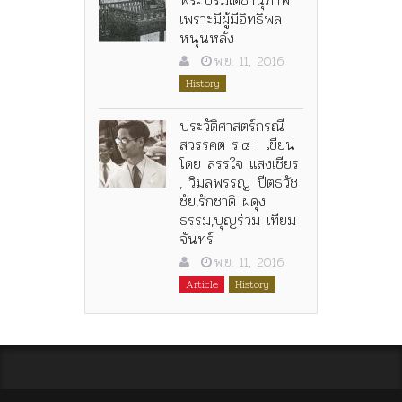
เพราะมีผู้มีอิทธิพล
หนุนหลัง
พ.ย. 11, 2016
History
ประวัติศาสตร์กรณี
สวรรคต ร.๘ : เขียน
โดย สรรใจ แสงเชียร
, วิมลพรรญ ปีตธวัช
ชัย,รักชาติ ผดุง
ธรรม,บุญร่วม เทียม
จันทร์
พ.ย. 11, 2016
Article
History