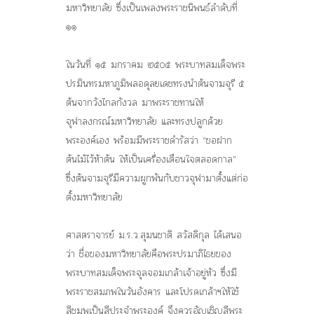
มหาวิทยาลัย ซึ่งเป็นเพลงพระราชนิพนธ์ลำดับที่
๑๑
ในวันที่ ๑๕ มกราคม ๒๕๐๕ พระบาทสมเด็จพระ
ปรมินทรมหาภูมิพลอดุลยเดชทรงนำต้นจามจุรี ๕
ต้นจากวังไกลกังวล มาพระราชทานให้
จุฬาลงกรณ์มหาวิทยาลัย และทรงปลูกด้วย
พระองค์เอง พร้อมมีพระราชดำรัสว่า “ขอฝาก
ต้นไม้ไว้ห้าต้น ให้เป็นเครื่องเตือนใจตลอดกาล”
ซึ่งต้นจามจุรีมีความผูกพันกับชาวจุฬามาตั้งแต่ก่อ
ตั้งมหาวิทยาลัย
ศาสตราจารย์ ม.ร.ว.สุมนชาติ สวัสดิกุล ได้เสนอ
ว่า ชื่อของมหาวิทยาลัยคือพระปรมาภิไธยของ
พระบาทสมเด็จพระจุลจอมเกล้าเจ้าอยู่หัว ซึ่งมี
พระราชสมภพในวันอังคาร และโปรดเกล้าฯให้ใช้
สีชมพูเป็นสีประจำพระองค์ จึงควรอัญเชิญสีพระ