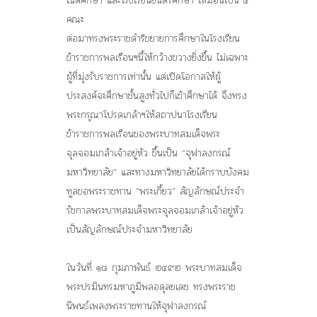
คณะ
ต่อมาทรงพระราชดำริขยายการศึกษาในโรงเรียน
ข้าราชการพลเรือนฯนี้ให้กว้างขวางยิ่งขึ้น ไม่เฉพาะ
ผู้ที่มุ่งรับราชการเท่านั้น แต่เปิดโอกาสให้ผู้
ประสงค์จะศึกษาชั้นสูงทั่วไปก็เข้าศึกษาได้ จึงทรง
พระกรุณาโปรดเกล้าฯให้สถาปนาโรงเรียน
ข้าราชการพลเรือนของพระบาทสมเด็จพระ
จุลจอมเกล้าเจ้าอยู่หัว ขึ้นเป็น “จุฬาลงกรณ์
มหาวิทยาลัย” และทางมหาวิทยาลัยได้กราบบังคม
ทูลขอพระราชทาน “พระเกี้ยว” สัญลักษณ์ประจำ
รัชกาลพระบาทสมเด็จพระจุลจอมเกล้าเจ้าอยู่หัว
เป็นสัญลักษณ์ประจำมหาวิทยาลัย
ในวันที่ ๑๘ กุมภาพันธ์ ๒๔๙๒ พระบาทสมเด็จ
พระปรมินทรมหาภูมิพลอดุลยเดช ทรงพระราช
นิพนธ์เพลงพระราชทานให้จุฬาลงกรณ์