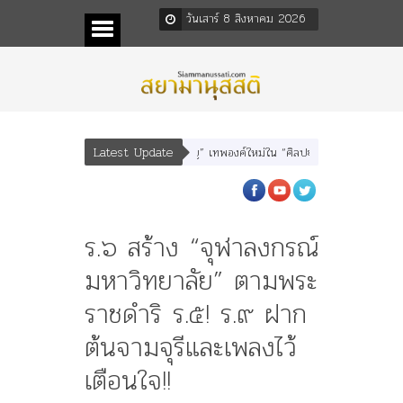
วันเสาร์ 8 สิงหาคม 2026
Latest Update
อรุณเทพบุตร” และ “เทพีรัฐธรรมนูญ” เทพองค์ใหม่ใน “ศิลปะคณะราษฎร”
พระราชม
ร.๖ สร้าง “จุฬาลงกรณ์
มหาวิทยาลัย” ตามพระ
ราชดำริ ร.๕! ร.๙ ฝาก
ต้นจามจุรีและเพลงไว้
เตือนใจ!!