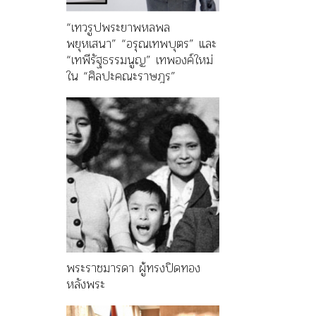
“เทวรูปพระยาพหลพล
พยุหเสนา” “อรุณเทพบุตร” และ
“เทพีรัฐธรรมนูญ” เทพองค์ใหม่
ใน “ศิลปะคณะราษฎร”
พระราชมารดา ผู้ทรงปิดทอง
หลังพระ