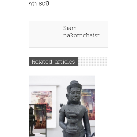
กว่า 80ปี
Siam
nakornchaisri
Related articles