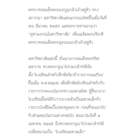
พระบาทสมเด็จพระมงกุฎเกล้าเจ้าอยู่หัว ทรง
สถาปนา มหาวิทยาลัยแห่งแรกของไทยขึ้นเมื่อวันที่
๒๖ มีนาคม ๒๔๕๓ และพระราชทานนามว่า
“จุฬาลงกรณ์มหาวิทยาลัย” เพื่อเฉลิมพระเกียรติ
พระบาทสมเด็จพระจุลจอมเกล้าเจ้าอยู่หัว
มหาวิทยาลัยแห่งนี้ เริ่มมาจากสมเด็จพระปิยะ
มหาราช ทรงพระกรุณาโปรดเกล้าฯให้จัด
ตั้ง“โรงเรียนสำหรับฝึกหัดวิชาข้าราชการพลเรือน”
ขึ้นเมื่อ พ.ศ.๒๔๔๒ เพื่อฝึกหัดนักเรียนสำหรับรับ
ราชการปกครองในกระทรวงมหาดไทย ผู้ที่จบจาก
โรงเรียนนี้จะได้รับการถวายตัวเป็นมหาดเล็กรับ
ราชการใกล้ชิดเบื้องพระยุคลบาท ก่อนที่จะออกไป
รับตำแหน่งในกรมต่างๆต่อไป ต่อมาในวันที่ ๑
เมษายน ๒๔๔๕ จึงทรงพระกรุณาโปรดเกล้าฯให้
เปลี่ยนนามเป็น “โรงเรียนมหาดเล็ก”