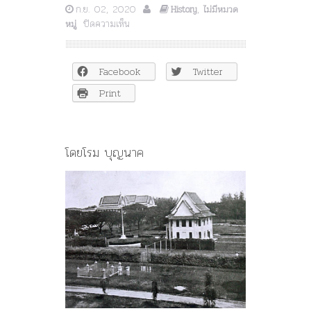
ก.ย. 02, 2020
,
History
ไม่มีหมวด
บน
ปิดความเห็น
หมู่
ร.๖
สร้าง
“จุฬาลงกรณ์
Facebook
Twitter
มหาวิทยาลัย”
ตามพ
Print
ระ
ราชดำริ
ร.๕!
ร.๙
โดยโรม บุญนาค
ฝาก
ต้น
จามจุรี
และ
เพลง
ไว้
เตือน
ใจ!!