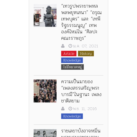
“เทวรูปพระยาพหล
พลพยุหเสนา” “อรุณ
เทพบุตร” และ “เทพี
รัฐธรรมนูญ” เทพ
องค์ใหม่ใน “ศิลปะ
คณะราษฎร”
ม.ค. 07, 2021
Article
History
Knowledge
ไม่มีหมวดหมู่
ความเป็นมาของ
“เพลงสรรเสริญพระ
บารมี”ในฐานะ เพลง
ชาติสยาม
พ.ย. 11, 2016
Knowledge
ราชเลขาบังอาจหมิ่น
พระบรมเดชานุภาพ