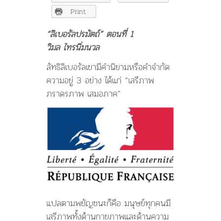
โดย
วิมล
Print
ไทร
นิ่ม
“ลิเบอรัลปรมัตถ์” ตอนที่ 1
นวล
วิมล ไทรนิ่มนวล
ลัทธิลิเบอรัลเขามีคำนิยามหรือคำจำกัด
ความอยู่ 3 อย่าง ได้แก่ “เสรีภาพ
ภราดรภาพ เสมอภาค”
แปลตามพยัญชนะก็คือ มนุษย์ทุกคนมี
เสรีภาพทั้งด้านกายภาพและด้านความ