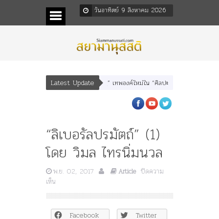
วันอาทิตย์ 9 สิงหาคม 2026
Latest Update
อรุณเทพบุตร” และ “เทพีรัฐธรรมนูญ” เทพองค์ใหม่ใน “ศิลปะคณะราษฎร”
พระราชมา
“ลิเบอรัลปรมัตถ์” (1)
โดย วิมล ไทรนิ่มนวล
พ.ย. 02, 2017
ปิดความ
Article
บน
เห็น
“ลิเบอรัล
ปรมัตถ์”
(1)
Facebook
Twitter