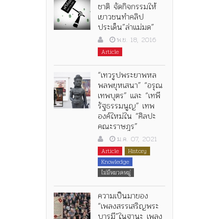
ชาติ จัดกิจกรรมให้
เยาวชนทำคลิป
ประเด็น”ล่าแม่มด”
พ.ย. 18, 2016
Article
“เทวรูปพระยาพหล
พลพยุหเสนา” “อรุณ
เทพบุตร” และ “เทพี
รัฐธรรมนูญ” เทพ
องค์ใหม่ใน “ศิลปะ
คณะราษฎร”
ม.ค. 07, 2021
Article
History
Knowledge
ไม่มีหมวดหมู่
ความเป็นมาของ
“เพลงสรรเสริญพระ
บารมี”ในฐานะ เพลง