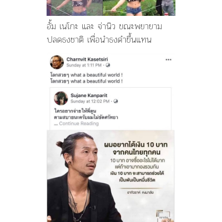
อั้ม เนโกะ และ จ่านิว ขณะพยายาม
ปลดธงชาติ เพื่อนำธงดำขึ้นแทน