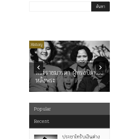
ไม่มีหมวดหมู่
History
Article
History
ลพล
ทพบุตร”
คำสารภา
นูญ” เทพ
ราษฎร หล
ะคณะ
พระราชมารดา ผู้ทรงปิดทอง
ต่อในหลว
หลังพระ
กว่า 80ป
Popular
Recent
ประชาไทรับเงินต่าง