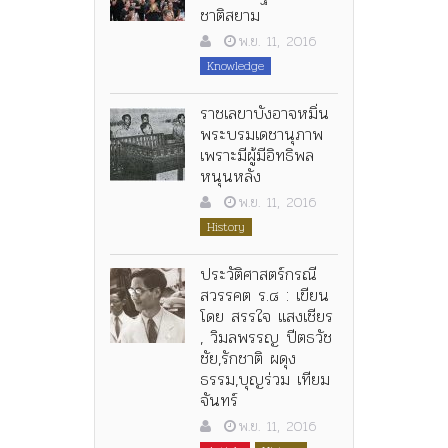
ชาติสยาม
พ.ย. 11, 2016
Knowledge
ราชเลขาบังอาจหมิ่น
พระบรมเดชานุภาพ
เพราะมีผู้มีอิทธิพล
หนุนหลัง
พ.ย. 11, 2016
History
ประวัติศาสตร์กรณี
สวรรคต ร.๘ : เขียน
โดย สรรใจ แสงเชียร
, วิมลพรรญ ปีตธวัช
ชัย,รักชาติ ผดุง
ธรรม,บุญร่วม เทียม
จันทร์
พ.ย. 11, 2016