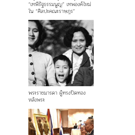
“เทพีรัฐธรรมนูญ” เทพองค์ใหม่
ใน “ศิลปะคณะราษฎร”
พระราชมารดา ผู้ทรงปิดทอง
หลังพระ