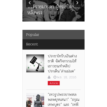
นูญ” เทพ
ราษฎร หล
ะคณะ
พระราชมารดา ผู้ทรงปิดทอง
ต่อในหลว
หลังพระ
กว่า 80ป
Popular
Recent
ประชาไทรับเงินต่าง
ชาติ จัดกิจกรรมให้
เยาวชนทำคลิป
ประเด็น”ล่าแม่มด”
พ.ย. 18, 2016
Article
“เทวรูปพระยาพหล
พลพยุหเสนา” “อรุณ
เทพบุตร” และ “เทพี