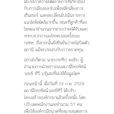
ได้ประกาศว่าจะตัดรายการที่เกี่ยวข้อง
กับการเมืองออกไปเพื่อหลีกเลี่ยงการ
เซ็นเซอร์ และจะเปลี่ยนไปเน้นรายการ
แนวไลฟ์สไตล์มากขึ้น ขณะที่ลูกค้าที่ลง
โฆษณาจำนวนมากเกรงว่าจะได้รับผลก
ระทบจากการลงโทษบ่อยครั้งของ
กสทช. ถึงกระนั้นยังยืนยันว่าจะไม่ปิดตัว
สถานี แม้จะประสบกับภาวะขาดทุน
อย่างไรก็ตาม นายประทีป คงสิบ ผู้
อำนวยการฝ่ายข่าวของสถานีโทรทัศน์
วอยซ์ ทีวี ปฏิเสธที่จะให้ข้อมูลใดๆ
ก่อนหน้านี้ เมื่อวันที่ 19 ก.พ. 2559
สถานีโทรทัศน์วอยซ์ทีวี ได้ปรับ
โครงสร้างองค์กรมาแล้วครั้งหนึ่ง โดย
ปรับลดพนักงานลงจำนวน 57 คน
เพื่อให้องค์กรมีขนาดที่เหมาะสมต่อการ