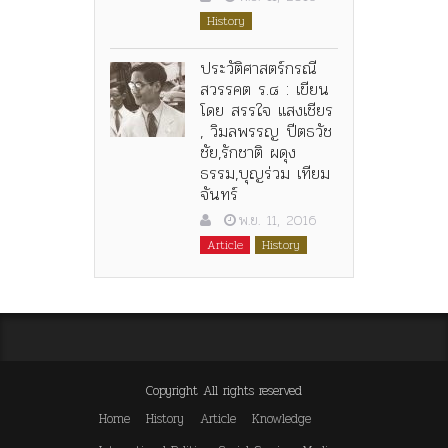
History
ประวัติศาสตร์กรณี
สวรรคต ร.๘ : เขียน
โดย สรรใจ แสงเชียร
, วิมลพรรญ ปีตธวัช
ชัย,รักชาติ ผดุง
ธรรม,บุญร่วม เทียม
จันทร์
พ.ย. 11, 2016
Article
History
Copyright All rights reserved
Home
History
Article
Knowledge