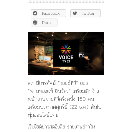
ทีวี”
เลิก
Facebook
Twitter
จ้าง
พนักงาน
Print
ทีวี
150
คน
และ
งด
วิจารณ์
การเมือง
สถานีโทรทัศน์ “วอยซ์ทีวี” ของ
“พานทองแท้ ชินวัตร” เตรียมเลิกจ้าง
พนักงานฝ่ายทีวีครึ่งหนึ่ง 150 คน
เตรียมประกาศศุกร์นี้ (22 ธ.ค.) หันไป
ทุ่มออนไลน์แทน
เว็บไซต์ข่าวสดอิงลิช รายงานข่าวใน