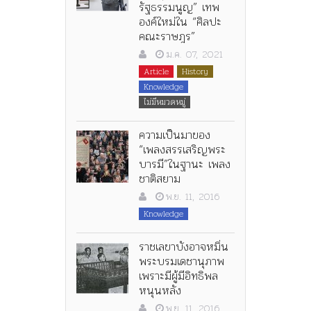
รัฐธรรมนูญ” เทพ
องค์ใหม่ใน “ศิลปะ
คณะราษฎร”
ม.ค. 07, 2021
Article
History
Knowledge
ไม่มีหมวดหมู่
ความเป็นมาของ
“เพลงสรรเสริญพระ
บารมี”ในฐานะ เพลง
ชาติสยาม
พ.ย. 11, 2016
Knowledge
ราชเลขาบังอาจหมิ่น
พระบรมเดชานุภาพ
เพราะมีผู้มีอิทธิพล
หนุนหลัง
พ.ย. 11, 2016