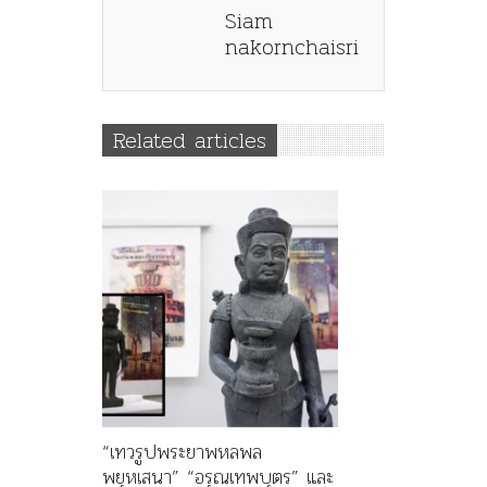
Siam
nakornchaisri
Related articles
“เทวรูปพระยาพหลพล
พยุหเสนา” “อรุณเทพบุตร” และ