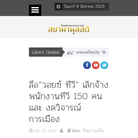
วันเสาร์ 8 สิงหาคม 2026
Latest Update
า” “อรุณเทพบุตร” และ “เทพีรัฐธรรมนูญ” เทพองค์ใหม่ใน “ศิลปะคณะราษฎร”
พระ
ลือ”วอยซ์ ทีวี” เลิกจ้าง
พนักงานทีวี 150 คน
และ งดวิจารณ์
การเมือง
บน
ธ.ค. 17, 2017
ปิดความเห็น
News
ลือ”วอยซ์