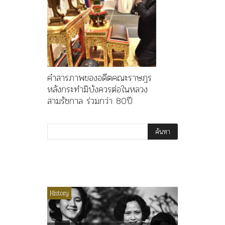
คำสารภาพของอดีตคณะราษฎร
หลังกระทำมิบังควรต่อในหลวง
สามรัชกาล ร่วมกว่า 80ปี
ไม่มีหมวดหมู่
History
Article
History
ลพล
ทพบุตร”
คำสารภา