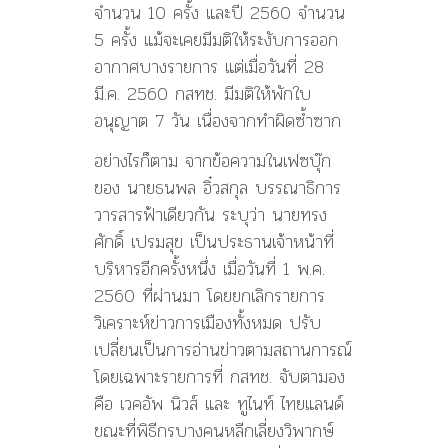
จำนวน 10 ครั้ง และปี 2560 จำนวน
5 ครั้ง แม้จะเคยมีมติให้ระงับการออก
อากาศบางรายการ แต่เมื่อวันที่ 28
มี.ค. 2560 กสทช. มีมติให้พักใบ
อนุญาต 7 วัน เนื่องจากทำผิดซ้ำซาก
อย่างไรก็ตาม จากข้อความในเฟซบุ๊ก
ของ นายธนพล อิ๋วสกุล บรรณาธิการ
วารสารฟ้าเดียวกัน ระบุว่า นายทรง
ศักดิ์ เปรมสุข เป็นประธานเจ้าหน้าที่
บริหารอีกครั้งหนึ่ง เมื่อวันที่ 1 พ.ค.
2560 ที่ผ่านมา โดยยกเลิกรายการ
วิเคราะห์ข่าวการเมืองทั้งหมด ปรับ
เปลี่ยนเป็นการอ่านข่าวตามสถานการณ์
โดยเฉพาะรายการที่ กสทช. จับตามอง
คือ เวคอัพ นิวส์ และ ทูไนท์ ไทยแลนด์
ขณะที่พิธีกรบางคนหลีกเลี่ยงวิพากษ์