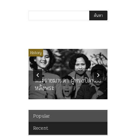
ไม่มีหมวดหมู่
History
Article
History
ลพล
ทพบุตร”
คำสารภา
นูญ” เทพ
ราษฎร หล
ะคณะ
พระราชมารดา ผู้ทรงปิดทอง
ต่อในหลว
หลังพระ
กว่า 80ป
Popular
Recent