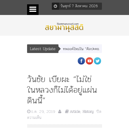
วันศุกร์ 7 สิงหาคม 2026
Latest Update
ทพบุตร” และ “เทพีรัฐธรรมนูญ” เทพองค์ใหม่ใน “ศิลปะคณะราษฎร”
พระราชมารดา 
วันชัย เบียผะ “ไม่ใช่
ในหลวงก็ไม่ได้อยู่แผ่น
ดินนี้”
ธ.ค. 29, 2019
,
ปิด
Article
History
บน
ความเห็น
วัน
ชัย