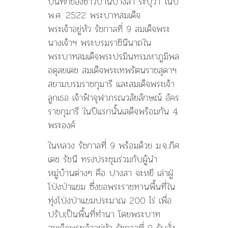
บันทึกของชาวบ้านปางสา ระบุว่า ในปี
พ.ศ. 2522 พระบาทสมเด็จ
พระเจ้าอยู่หัว รัชกาลที่ 9 สมเด็จพระ
นางเจ้าฯ พระบรมราชินีนาถใน
พระบาทสมเด็จพระปรมินทรมหาภูมิพล
อดุลยเดช สมเด็จพระเทพรัตนราชสุดาฯ
สยามบรมราชกุมารี และสมเด็จพระเจ้า
ลูกเธอ เจ้าฟ้าจุฬาภรณวลัยลักษณ์ อัคร
ราชกุมารี ในปีแรกนั้นเสด็จพร้อมกัน 4
พระองค์
ในหลวง รัชกาลที่ 9 พร้อมด้วย ม.จ.ภีศ
เดช รัชนี ทรงประชุมร่วมกับผู้นำ
หมู่บ้านต่างๆ คือ ปางสา จะหยี เล่าฝู่
โป่งป่าแขม ซึ่งขอพระราชทานพื้นที่ใน
ทุ่งโป่งป่าแขมประมาณ 200 ไร่ เพื่อ
ปรับเป็นพื้นที่ทำนา โดยพระบาท
สมเด็จพระเจ้าอยู่หัว รัชกาลที่ 9 รับสั่ง