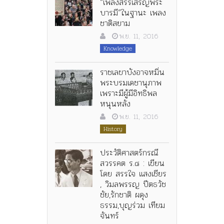
“เพลงสรรเสริญพระ
บารมี”ในฐานะ เพลง
ชาติสยาม
พ.ย. 11, 2016
Knowledge
ราชเลขาบังอาจหมิ่น
พระบรมเดชานุภาพ
เพราะมีผู้มีอิทธิพล
หนุนหลัง
พ.ย. 11, 2016
History
ประวัติศาสตร์กรณี
สวรรคต ร.๘ : เขียน
โดย สรรใจ แสงเชียร
, วิมลพรรญ ปีตธวัช
ชัย,รักชาติ ผดุง
ธรรม,บุญร่วม เทียม
จันทร์