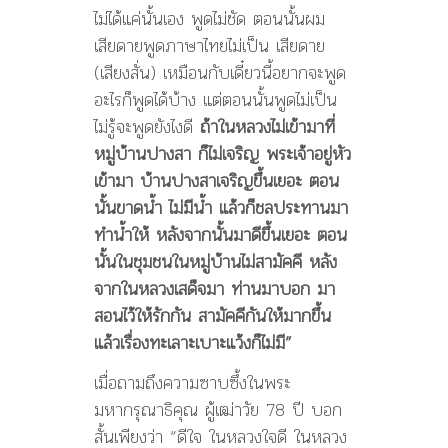
ไม่ได้แค่นั้นเอง พูดไม่ชัด ตอนนั้นผม
เสียดายพูดภาษาไทยไม่เป็น เสียดาย
(เสียงสั่น) เหมือนกับเดี๋ยวนี้อยากจะพูด
อะไรก็พูดได้บ้าง แต่ตอนนั้นพูดไม่เป็น
ไม่รู้จะพูดยังไงดี
ถ้าในหลวงไม่เข้ามาที่
หมู่บ้านปางสา ก็ไม่เจริญ พระเจ้าอยู่หัว
เข้ามา บ้านปางสาเจริญขึ้นเยอะ ตอน
นั้นขาดน้ำ ไม่มีน้ำ แล้วก็ชลประทานมา
ทำน้ำให้ หลังจากนั้นมาดีขึ้นเยอะ ตอน
นั้นในชุมชนในหมู่บ้านไม่สามัคคี หลัง
จากในหลวงเสด็จมา ท่านมาบอก มา
สอนไว้ให้รักกัน สามัคคีกันให้มากขึ้น
แล้วเรื่องทะเลาะเบาะแว้งก็ไม่มี”
เมื่อถามถึงความซาบซึ้งในพระ
มหากรุณาธิคุณ ผู้เฒ่าวัย 78 ปี บอก
สั้นเพียงว่า “ดีใจ ในหลวงใจดี ในหลวง