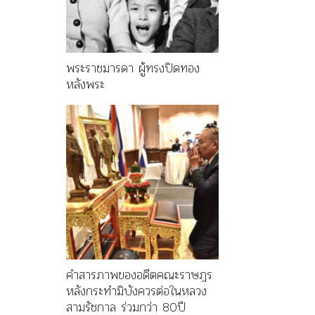
พระราชมารดา ผู้ทรงปิดทอง
หลังพระ
คำสารภาพของอดีตคณะราษฎร
หลังกระทำมิบังควรต่อในหลวง
สามรัชกาล ร่วมกว่า 80ปี