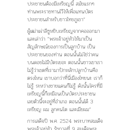
ประชาชนต้องมีเหรียญนี้ สมัยแรกๆ
ท่านพระราชทานไว้ให้เพื่อแทนบัตร
ประชาชนสำหรับชาวไทยภูเขา”
ผู้เฒ่าเผ่าลีซูหยิบเหรียญจากคอออกมา
และเล่าว่า “พระเจ้าอยู่หัวให้มาเป็น
สัญลักษณ์ของการเป็นลูกบ้าน เป็น
ประชาชนของท่าน ตอนนั้นไม่ใช่ว่าคน
บนดอยไม่มีบัตรเยอะ ตอนนั้นชาวเขาเรา
ไม่รู้ว่าเขตที่เรามาปักหลักปลูกบ้านคือ
ตรงไหน เขาบอกว่าที่นี่เมืองไทยนะ เราก็
ไม่รู้ ระหว่างชายแดนก็ไม่รู้ ดังนั้นใครที่มี
เหรียญนี้ก็เหมือนเป็นบัตรประชาชน
เลขตัวนี้จะอยู่ที่อำเภอ ตอนนั้นได้ 3
เหรียญ ผม ลูกคนโต และเมียผม”
การเสด็จปี พ.ศ. 2524 พระบาทสมเด็จ
พระเจ้าอยู่หัว รัชกาลที่ 9 สมเด็จพระ