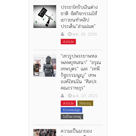
ประชาไทรับเงินต่าง
ชาติ จัดกิจกรรมให้
เยาวชนทำคลิป
ประเด็น”ล่าแม่มด”
พ.ย. 18, 2016
Article
“เทวรูปพระยาพหล
พลพยุหเสนา” “อรุณ
เทพบุตร” และ “เทพี
รัฐธรรมนูญ” เทพ
องค์ใหม่ใน “ศิลปะ
คณะราษฎร”
ม.ค. 07, 2021
Article
History
Knowledge
ไม่มีหมวดหมู่
ความเป็นมาของ