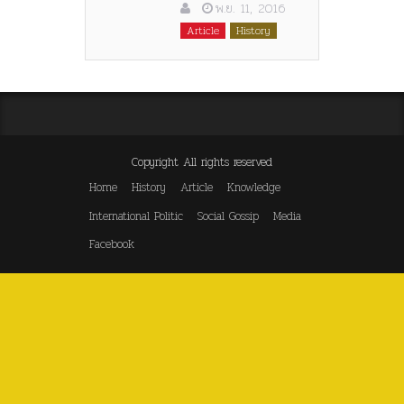
พ.ย. 11, 2016
Article
History
Copyright All rights reserved
Home
History
Article
Knowledge
International Politic
Social Gossip
Media
Facebook