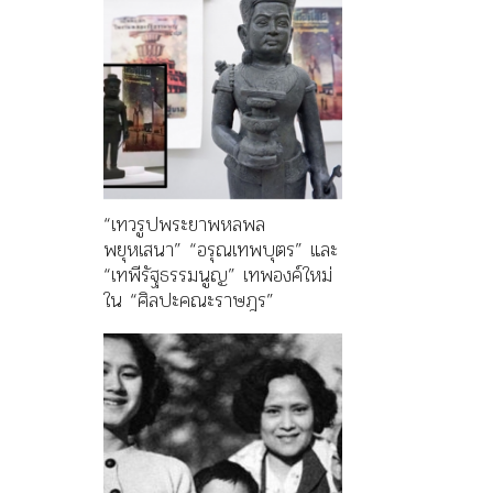
“เทวรูปพระยาพหลพล
พยุหเสนา” “อรุณเทพบุตร” และ
“เทพีรัฐธรรมนูญ” เทพองค์ใหม่
ใน “ศิลปะคณะราษฎร”