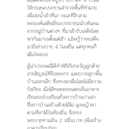
ให้กรมชลประทานสำรวจพื้นที่ทำฝาย
เพื่อส่งน้ำเข้าที่นา ขณะที่อีกสาม
พระองค์เสด็จเยี่ยมประชาชนนับพันคน
จากหมู่บ้านต่างๆ ที่มาเฝ้ารับเสด็จโดย
พากันมารอตั้งแต่เช้า แม้จะรู้ว่าจะเสด็จ
มาถึงช่วงบ่าย 4 โมงเย็น แต่ทุกคนก็
เต็มใจจะรอ
ผู้นำประเพณีได้ทำพิธีเรียกขวัญผูกด้าย
สายสิญจน์ที่ข้อพระกร และถวายสุราพื้น
บ้านจอกเล็ก ซึ่งทรงยกดื่มโดยไม่มีความ
รังเกียจ เมื่อได้ทอดพระเนตรเห็นอาคาร
เรียนของโรงเรียนชั่วคราวบ้านปางสา
ซึ่งชาวบ้านสร้างด้วยไม้ไผ่ มุงหญ้าคา
ตามที่หาได้ในท้องถิ่น จึงทรง
พระราชทานเงิน 2 หมื่นบาท เพื่อสร้าง
อาคารเรียนใหม่