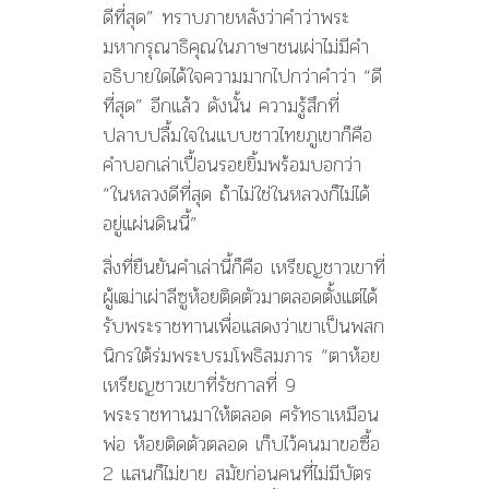
ดีที่สุด” ทราบภายหลังว่าคำว่าพระ
มหากรุณาธิคุณในภาษาชนเผ่าไม่มีคำ
อธิบายใดได้ใจความมากไปกว่าคำว่า “ดี
ที่สุด” อีกแล้ว ดังนั้น ความรู้สึกที่
ปลาบปลื้มใจในแบบชาวไทยภูเขาก็คือ
คำบอกเล่าเปื้อนรอยยิ้มพร้อมบอกว่า
“ในหลวงดีที่สุด ถ้าไม่ใช่ในหลวงก็ไม่ได้
อยู่แผ่นดินนี้”
สิ่งที่ยืนยันคำเล่านี้ก็คือ เหรียญชาวเขาที่
ผู้เฒ่าเผ่าลีซูห้อยติดตัวมาตลอดตั้งแต่ได้
รับพระราชทานเพื่อแสดงว่าเขาเป็นพสก
นิกรใต้ร่มพระบรมโพธิสมภาร “ตาห้อย
เหรียญชาวเขาที่รัชกาลที่ 9
พระราชทานมาให้ตลอด ศรัทธาเหมือน
พ่อ ห้อยติดตัวตลอด เก็บไว้คนมาขอซื้อ
2 แสนก็ไม่ขาย สมัยก่อนคนที่ไม่มีบัตร