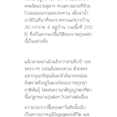
เทพรัตนราชสุดาฯ ทรงตรวจฝายที่ห้วย
โป่งขมของกรมชลประทาน เพื่อนำน้ำ
มาใช้ในที่นาที่พระราชทานแก่ชาวบ้าน
30 กว่าราย 4 หมู่บ้าน บนเนื้อที่ 200
ไร่ ซึ่งเป็นความปลื้มปีติของราษฎรเหล่า
นี้เป็นอย่างยิ่ง
แม้เวลาจะผ่านไปแล้วกว่าสามสิบปี รอย
พระบาท รอยแย้มพระสรวล ด้วยพระ
มหากรุณาธิคุณล้นเกล้าล้นกระหม่อม
ยังตราตรึงอยู่ในดวงใจของราษฎรทุก
ชาติพันธุ์ โดยส่งความกตัญญูกตเวทิตา
นี้แก่ลูกหลานรุ่นต่อๆ ไปอย่างต่อเนื่อง
ความปลาบปลื้มของตาวันชัยนั้นนับ
เป็นความภาคภูมิใจสูงสุดของชีวิต และ