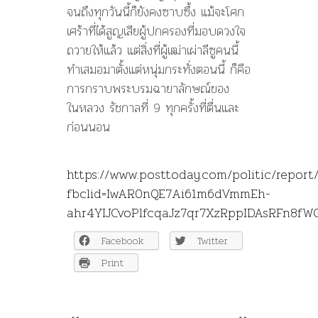
จนถึงทุกวันนี้ก็ยังคงซาบซึ้ง แม้จะโศก
เศร้าที่ได้สูญเสียผู้ปกครองที่มอบดวงใจ
ถวายให้แล้ว แต่สิ่งที่ผู้เฒ่าเผ่าลีซูคนนี้
ทำเสมอมาตั้งแต่หนุ่มกระทั่งตอนนี้ ก็คือ
การกราบพระบรมฉายาลักษณ์ของ
ในหลวง รัชกาลที่ 9 ทุกครั้งที่ตื่นและ
ก่อนนอน
https://www.posttoday.com/politic/report
fbclid=IwAR0nQE7Ai61m6dVmmEh-
ahr4YIJCvoPlfcqaJz7qr7XzRppIDAsRFn8fW
Facebook
Twitter
Print