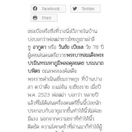
เบีย
Facebook
Twitter
ผะ
“ไม่ใช่
Print
ในหลวง
ก็
เซอเบือหรือซึงที่วางนิ่งไว้ภายในบ้าน
ไม่
บ่งบอกว่าพ่อเฒ่าชาวไทยภูเขาเผ่าลี
ได้
ซู
อากูตา
หรือ
วันชัย เบียผะ
วัย 78 ปี
อยู่
แผ่น
ผู้เคยเล่นดนตรีถวาย
พระบาทสมเด็จพระ
ดิน
ปรมินทรมหาภูมิพลอดุลยเดช บรมนาถ
นี้”
บพิตร
ขณะพระองค์เสด็จ
พระราชดำเนินเยี่ยมราษฎร ที่บ้านปาง
สา ต.ป่าตึง อ.แม่จัน จ.เชียงราย เมื่อปี
พ.ศ. 2523 พ่อเฒ่า บอกว่า หลายปี
แล้วที่ไม่ได้เล่นเครื่องดนตรีชิ้นนี้บ่อยนัก
ประกอบกับอายุมากขึ้นทำให้นิ้วไม่ค่อย
มีแรง นอกจากความชราที่ทำให้นิ้ว
ติดขัด ความโศกเศร้าที่ผ่านมาก็ทำให้ผู้