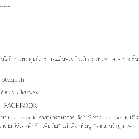
10210
นโลยี
ปอท
ศูนย์ราชการเฉลิมพระเกียรติ
พรรษา อาคาร
ชั้น
(
.)
80
B
btc.go.th
ปด้วยอย่างชัดเจนค่ะ
ทาง FACEBOOK
์ผ่านทาง Facebook เราสามารถทำการแจ้งไปยังทาง Facebook ได้โ
าะสม ให้เราคลิกที่ “เพิ่มเติม” แล้วเลือกที่เมนู “รายงานปัญหาเพจ”