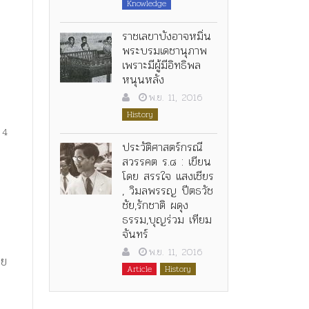
Knowledge
ราชเลขาบังอาจหมิ่น
พระบรมเดชานุภาพ
เพราะมีผู้มีอิทธิพล
หนุนหลัง
พ.ย. 11, 2016
History
4
ประวัติศาสตร์กรณี
สวรรคต ร.๘ : เขียน
โดย สรรใจ แสงเชียร
, วิมลพรรญ ปีตธวัช
ชัย,รักชาติ ผดุง
ธรรม,บุญร่วม เทียม
จันทร์
พ.ย. 11, 2016
ดย
Article
History