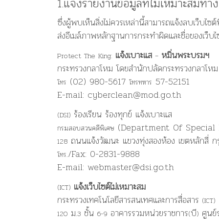
1.แจ้งรายงานข้อมูลที่ไม่เหมาะสมทา
มหา
กษัตริย์
ซึ่งผู้พบเห็นสิ่งไม่ควรเหล่านี้สามารถแจ้งลบเว็บไซต
ส่งอีเมล์ภาพหลักฐานการกระทำผิดและชื่อของเว็บไซต
แจ้งเบาะแส
หมิ่นพระบรมฯ
Protect The King:
–
กระทรวงกลาโหม โดยสำนักปลัดกระทรวงกลาโหม
(02) 980-5617
57-52151
โทร
โทรทหาร
E-mail: cyberclean@mod.go.th
ร้องเรียน
ร้องทุกข์
แจ้งเบาะแส
(DSI)
(Department Of Special I
กรมสอบสวนคดีพิเศษ
ถนนแจ้งวัฒนะ แขวงทุ่งสองห้อง เขตหลักสี่ ก
128
./Fax: 0-2831-9888
โทร
E-mail: webmaster@dsi.go.th
แจ้งเว็บไซต์ไม่เหมาะสม
(ICT)
กระทรวงเทคโนโลยีสารสนเทศและการสื่อสาร
(ICT)
ม
ชั้น
อาคารรวมหน่วยราชการ
บี
ศูนย
120
.3
6-9
(
)