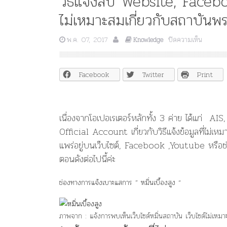
วิธีแจ้งลบ Website, Facebo
ไม่เหมาะสมเกี่ยวกับสถาบันพร
บน
พ.ค. 07, 2017
ปิดความเห็น
Knowledge
วิธี
แจ้ง
ลบ
Facebook
Twitter
Print
Website
Facebo
หรือ
Youtube
เนื่องจากโอเปอเรเตอร์หลักทั้ง 3 ค่าย ได้แก่ 
ที่ทำการ
Official Account เกี่ยวกับวิธีแจ้งข้อมูลที่ไม่
เผย
แพร่
แพร่อยู่บนเว็บไซต์, Facebook ,Youtube หรือช่อ
ข้อมูล
ตอนดังต่อไปนี้ค่ะ
ไม่
เหมาะ
สม
ช่องทางการแจ้งเบาะแสการ ” หมิ่นเบื้องสูง “
เกี่ยว
กับ
สถาบัน
ภาพจาก : แจ้งการพบเห็นเว็บไซต์หมิ่นสถาบัน เว็บไซต์ไม่เหม
พระ