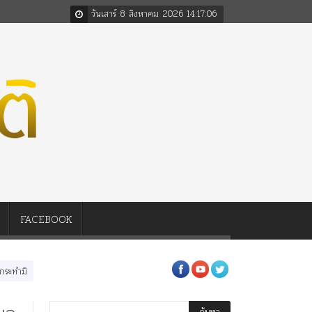
วันเสาร์ 8 สิงหาคม 2026
14
:
17
:
07
FACEBOOK
ังควรต่อในหลวงสามรัชกาล ร่วมกว่า 80ปี
ร.๖ สร้าง “จุฬาลงกรณ์มหาวิทยาลัย” ตาม