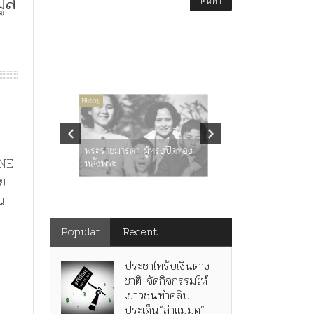
ูล
่มีหมวดหมู่
History
Article
History
K
ุตร”
” เทพ
คำสารภาพขอ
ะ
พระราชมารดา ผู้ทรงปิดทอง
หลังกระทำมิ
INE
หลังพระ
สามรัชกาล ร่
ผย
น
Popular
Recent
ประชาไทรับเงินต่าง
ชาติ จัดกิจกรรมให้
เยาวชนทำคลิป
ประเด็น”ล่าแม่มด”