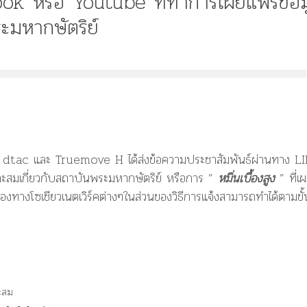
ok หรือ Youtube​ ที่ทำการเผยแพร่ข้อม
ะมหากษัตริย์
Article
History
Knowledge
ไม
“เทวรูปพระยาพหลพล
,
พยุหเสนา” “อรุณเทพบ
ok
และ “เทพีรัฐธรรมนูญ
​
องค์ใหม่ใน “ศิลปะคณ
AIS, dtac และ Truemove H ได้ส่งข้อความประชาสัมพันธ์ผ่านทาง L
ราษฎร”
เหมาะสมเกี่ยวกับสถาบันพระมหากษัตริย์ หรือการ ”
หมิ่นเบื้องสูง
” ที่เ
งทางโซเชียวเนตเวิร์คต่างๆในส่วนของวิธีการแจ้งสามารถทำได้ตามขั้
าะสม