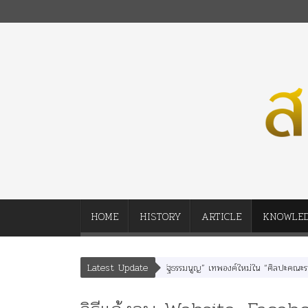
HOME
HISTORY
ARTICLE
KNOWLE
Latest Update
ลพยุหเสนา” “อรุณเทพบุตร” และ “เทพีรัฐธรรมนูญ” เทพองค์ใหม่ใน “ศิลปะคณะราษฎร”