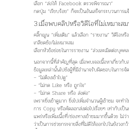
เลือก “ส่งให้ Facebook ตรวจพิจารณา”
กดปุ่ม “เรียบร้อย” ก็จะเป็นอันเสร็จกระบวนการ
3.เมื่อพบคลิปหรือวิดีโอที่ไม่เหม
คลิ๊กเมูน “เพิ่มเติม” แล้วเลือก “รายงาน” วิดีโอ
เกลียดชัง/ไม่เหมาะสม
เลือกหัวข้อย่อยในการรายงาน “ล่วงละเมิดต่อบุคค
นอกจากนี้ที่สำคัญที่สุด เมื่อพบเจอเนื้อหาเกี่ย
ข้อมูลเหล่านั้นไปยังผู้ที่มีอำนาจรับผิดชอบในการจ
– “ไม่ต้องเข้าไปดู”
– “ไม่กด Like หรือ ถูกใจ”
– “ไม่กด Share หรือ ส่งต่อ”
เพราะยิ่งเข้าดูมาก ยิ่งไปเพิ่มจำนวนผู้เข้าชม จะท
การ Copy หรือคัดลอกส่งต่อไปเรื่อยๆ เท่ากับเป็น
แพร่หรือเพิ่มเนื้อที่/ช่องทางเข้าชมมากขึ้นด้วย ไม
ว่าเป็นการช่วยกระจายสิ่งที่ไม่ดีให้ออกไปในยังวง