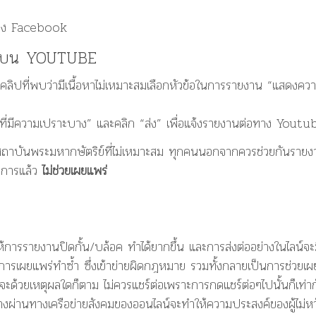
แจ้ง Facebook
าะสมบน YOUTUBE
หรือคลิปที่พบว่ามีเนื้อหาไม่เหมาะสมเลือกหัวข้อในการรายงาน “แสดงคว
ลที่มีความเปราะบาง” และคลิก “ส่ง” เพื่อแจ้งรายงานต่อทาง Youtu
วกับสถาบันพระมหากษัตริย์ที่ไม่เหมาะสม ทุกคนนอกจากควรช่วยกันราย
ัดการแล้ว
ไม่ช่วยเผยแพร่
ำให้การรายงานปิดกั้น/บล้อค ทำได้ยากขึ้น และการส่งต่ออย่างในไลน์จะ
การเผยแพร่ทำซ้ำ ซึ่งเข้าข่ายผิดกฎหมาย รวมทั้งกลายเป็นการช่วยเผ
่ว่าจะด้วยเหตุผลใดก็ตาม ไม่ควรแชร์ต่อเพราะการกดแชร์ต่อๆไปนั้นก็เท่า
กว้างผ่านทางเครือข่ายสังคมของออนไลน์จะทำให้ความประสงค์ของผู้ไม่หว