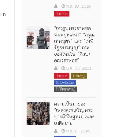
พ.ย. 18, 2016
ีการ
Article
“เทวรูปพระยาพหล
พลพยุหเสนา” “อรุณ
เทพบุตร” และ “เทพี
รัฐธรรมนูญ” เทพ
องค์ใหม่ใน “ศิลปะ
คณะราษฎร”
ม.ค. 07, 2021
Article
History
Knowledge
ไม่มีหมวดหมู่
ความเป็นมาของ
“เพลงสรรเสริญพระ
บารมี”ในฐานะ เพลง
ชาติสยาม
พ.ย. 11, 2016