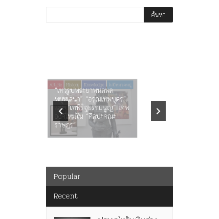
Article
History
History
คำสารภา
ราษฎร หล
พระราชมารดา ผู้ทรงปิดทอง
ต่อในหลว
หลังพระ
กว่า 80ป
Popular
Recent