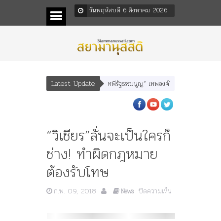
วันพฤหัสบดี 6 สิงหาคม 2026
Latest Update
พลพยุหเสนา” “อรุณเทพบุตร” และ “เทพีรัฐธรรมนูญ” เทพองค์ใหม่ใน “ศิลปะคณะราษฎร”
“วิเชียร”ลั่นจะเป็นใครก็
ช่าง! ทำผิดกฎหมาย
ต้องรับโทษ
ก.พ. 09, 2018
ปิดความเห็น
News
บน
“วิเชียร”ลั่น
จะ