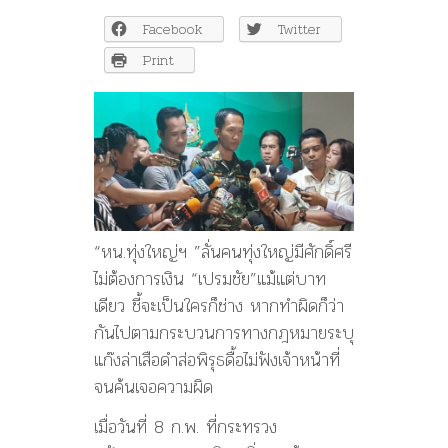
เป็น
Facebook
Twitter
ใคร
ก็
Print
ช่าง!
ทำ
ผิด
กฎหมาย
ต้อง
รับ
โทษ
“หน.ทุ่งใหญ่ฯ ”ลั่นคนทุ่งใหญ่มีศักดิ์ศรี
ไม่ต้องการเงิน “เปรมชัย”แม้แต่บาท
เดียว ชี้จะเป็นใครก็ช่าง หากทำผิดก็ว่า
กันไปตามกระบวนการทางกฎหมายระบุ
แก๊งล่าเสือดำส่อพิรุธดื้อไม่ฟังเจ้าหน้าที่
จนค้นเจอความผิด
เมื่อวันที่ 8 ก.พ. ที่กระทรวง