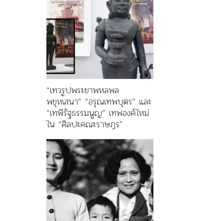
“เทวรูปพระยาพหลพล
พยุหเสนา” “อรุณเทพบุตร” และ
“เทพีรัฐธรรมนูญ” เทพองค์ใหม่
ใน “ศิลปะคณะราษฎร”