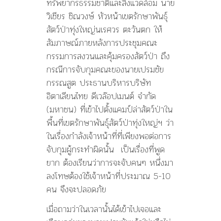
ทรัพยากรธรรมชาติและสิ่งแวดล้อม นาย
วิเชียร ชิณวงษ์ หัวหน้าเขตรักษาพันธุ์
สัตว์ป่าทุ่งใหญ่นเรศวร ตะวันตก ให้
สัมภาษณ์ภายหลังการประชุมคณะ
กรรมการสงวนและคุ้มครองสัตว์ป่า ถึง
กรณีการจับกุมคณะของนายเปรมชัย
กรรณสูต ประธานบริหารบริษัท
อิตาเลียนไทย ดีเวล๊อปเมนต์ จำกัด
(มหาชน) ที่เข้าไปตั้งแคมป์ล่าสัตว์ป่าใน
พื้นที่เขตรักษาพันธุ์สัตว์ป่าทุ่งใหญ่ฯ ว่า
ในเรื่องกำลังเจ้าหน้าที่ที่เพียงพอต่อการ
จับกุมผู้กระทำผิดนั้น เป็นเรื่องที่พูด
ยาก ต้องเรียนว่าการจะจับคนๆ หนึ่งมา
ลงโทษต้องใช้เจ้าหน้าที่ประมาณ 5-10
คน จึงจะปลอดภัย
เมื่อถามว่าในเวลานั้นได้เข้าไปเจอและ