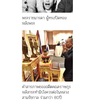
พระราชมารดา ผู้ทรงปิดทอง
หลังพระ
คำสารภาพของอดีตคณะราษฎร
หลังกระทำมิบังควรต่อในหลวง
สามรัชกาล ร่วมกว่า 80ปี