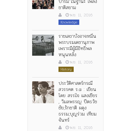
บารมี”ในฐานะ เพลง
ชาติสยาม
พ.ย. 11, 2016
Knowledge
ราชเลขาบังอาจหมิ่น
พระบรมเดชานุภาพ
เพราะมีผู้มีอิทธิพล
หนุนหลัง
พ.ย. 11, 2016
History
ประวัติศาสตร์กรณี
สวรรคต ร.๘ : เขียน
โดย สรรใจ แสงเชียร
, วิมลพรรญ ปีตธวัช
ชัย,รักชาติ ผดุง
ธรรม,บุญร่วม เทียม
จันทร์
พ.ย. 11, 2016