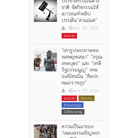
ประชาไทรับเงินต่าง
ชาติ จัดกิจกรรมให้
เยาวชนทำคลิป
ประเด็น”ล่าแม่มด”
พ.ย. 18, 2016
Article
“เทวรูปพระยาพหล
พลพยุหเสนา” “อรุณ
เทพบุตร” และ “เทพี
รัฐธรรมนูญ” เทพ
องค์ใหม่ใน “ศิลปะ
คณะราษฎร”
ม.ค. 07, 2021
Article
History
Knowledge
ไม่มีหมวดหมู่
ความเป็นมาของ
“เพลงสรรเสริญพระ