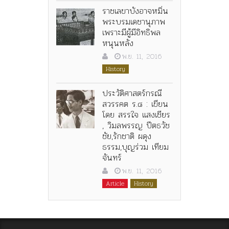
ราชเลขาบังอาจหมิ่น
พระบรมเดชานุภาพ
เพราะมีผู้มีอิทธิพล
หนุนหลัง
พ.ย. 11, 2016
History
ประวัติศาสตร์กรณี
สวรรคต ร.๘ : เขียน
โดย สรรใจ แสงเชียร
, วิมลพรรญ ปีตธวัช
ชัย,รักชาติ ผดุง
ธรรม,บุญร่วม เทียม
จันทร์
พ.ย. 11, 2016
Article
History