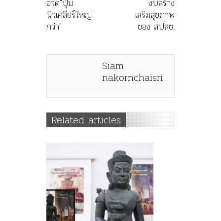
อวด"ปุ่ม
งบสร้าง
นิวเคลียร์ใหญ่
เสริมสุขภาพ
กว่า"
ของ สปสช.
Siam
nakornchaisri
Related articles