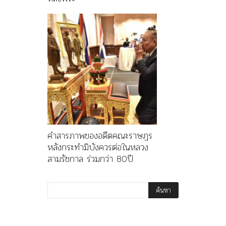
คำสารภาพของอดีตคณะราษฎร
หลังกระทำมิบังควรต่อในหลวง
สามรัชกาล ร่วมกว่า 80ปี