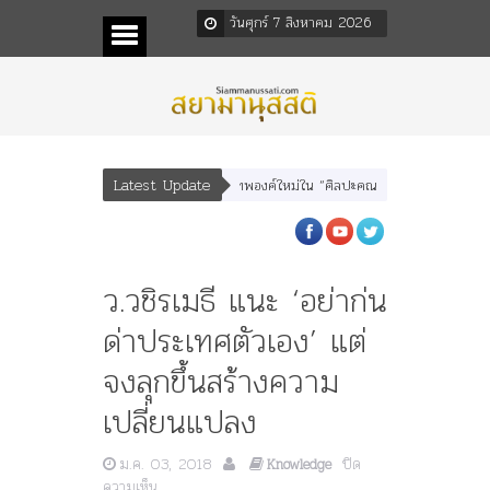
วันศุกร์ 7 สิงหาคม 2026
Latest Update
เทพบุตร” และ “เทพีรัฐธรรมนูญ” เทพองค์ใหม่ใน “ศิลปะคณะราษฎร”
พระราชมารดา 
ว.วชิรเมธี แนะ ‘อย่าก่น
ด่าประเทศตัวเอง’ แต่
จงลุกขึ้นสร้างความ
เปลี่ยนแปลง
ม.ค. 03, 2018
ปิด
Knowledge
บน
ความเห็น