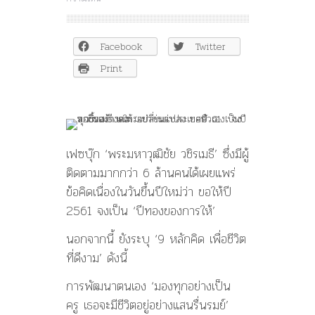
ว.วชิร
เมธี
แนะ
Facebook
Twitter
‘อย่า
ก่น
Print
ด่า
ประเทศ
ตัว
เอง’
แต่
เฟซบุ๊ก ‘พระมหาวุฒิชัย วชิรเมธี’ ซึ่งมีผู้
จง
ลุก
ติดตามมากกว่า 6 ล้านคนได้เผยแพร่
ขึ้น
ข้อคิดเนื่องในวันขึ้นปีใหม่ว่า ขอให้ปี
สร้าง
2561 จงเป็น ‘ปีทองของการให้’
ความ
เปลี่ยนแปลง
นอกจากนี้ ยังระบุ ‘9 หลักคิด เพื่อชีวิต
ที่ดีงาม’ ดังนี้
การพัฒนาตนเอง ‘มองทุกอย่างเป็น
ครู เธอจะมีชีวิตอยู่อย่างแสนรื่นรมย์’