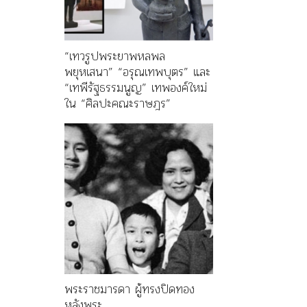
“เทวรูปพระยาพหลพล
พยุหเสนา” “อรุณเทพบุตร” และ
“เทพีรัฐธรรมนูญ” เทพองค์ใหม่
ใน “ศิลปะคณะราษฎร”
พระราชมารดา ผู้ทรงปิดทอง
หลังพระ