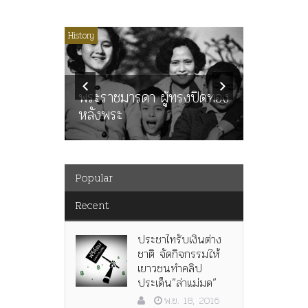
ไม่มีหมวดหมู่
History
Article
History
ลพล
ทพบุตร”
คำสารภา
นูญ” เทพ
ราษฎร หล
ะคณะ
พระราชมารดา ผู้ทรงปิดทอง
ต่อในหลว
หลังพระ
กว่า 80ป
Popular
Recent
ประชาไทรับเงินต่าง
ชาติ จัดกิจกรรมให้
เยาวชนทำคลิป
ประเด็น”ล่าแม่มด”
พ.ย. 18, 2016