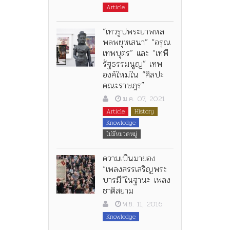
Article
“เทวรูปพระยาพหล
พลพยุหเสนา” “อรุณ
เทพบุตร” และ “เทพี
รัฐธรรมนูญ” เทพ
องค์ใหม่ใน “ศิลปะ
คณะราษฎร”
ม.ค. 07, 2021
Article
History
Knowledge
ไม่มีหมวดหมู่
ความเป็นมาของ
“เพลงสรรเสริญพระ
บารมี”ในฐานะ เพลง
ชาติสยาม
พ.ย. 11, 2016
Knowledge