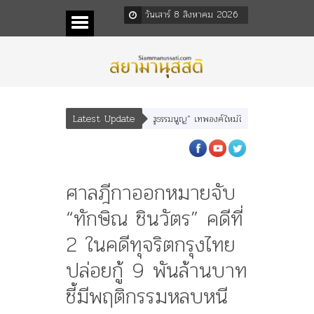
วันเสาร์ 8 สิงหาคม 2026
Latest Update
ยุหเสนา” “อรุณเทพบุตร” และ “เทพีรัฐธรรมนูญ” เทพองค์ใหม่ใน “ศิลปะคณะราษฎร”
ศาลฎีกาออกหมายจับ
“ทักษิณ ชินวัตร” คดีที่
2 ในคดีทุจริตกรุงไทย
ปล่อยกู้ 9 พันล้านบาท
ชี้มีพฤติกรรมหลบหนี