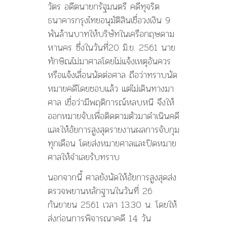
ล้าน
วัตร อดีตนายกรัฐมนตรี คดีทุจริต
บาท
ธนาคารกรุงไทยอนุมัติสินเชื่อวงเงิน 9
ชี้
พันล้านบาทให้บริษัทในเครือกฤษดาม
มี
พฤติกรรม
หานคร ซึ่งในวันที่20 มิ.ย. 2561 นาย
หลบ
ทักษิณไม่มาศาลโดยไม่แจ้งเหตุอันควร
หนี
หรือแจ้งเลื่อนนัดต่อศาล ถือว่าทราบนัด
หมายคดีโดยชอบแล้ว แต่ไม่เดินทางมา
ศาล เชื่อว่ามีพฤติการณ์หลบหนี จึงให้
ออกหมายจับเพื่อติดตามตัวมาดำเนินคดี
และให้อัยการสูงสุดรายงานผลการจับกุม
ทุกเดือน โดยส่งหมายศาลและปิดหมาย
ศาลให้จำเลยรับทราบ
นอกจากนี้ ศาลยังนัดให้อัยการสูงสุดส่ง
ตรวจพยานหลักฐานในวันที่ 26
กันยายน 2561 เวลา 13.30 น. โดยให้
ส่งก่อนการพิจารณาคดี 14 วัน