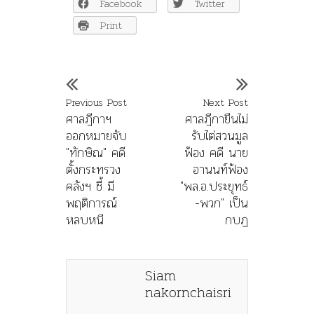
Facebook
Twitter
Print
Previous Post
Next Post
ศาลฎีกาฯ
ศาลฎีกายืนไม่
ออกหมายจับ
รับไต่สวนมูล
"ทักษิณ" คดี
ฟ้อง คดี นาย
ตั้งกระทรวง
อานนท์ฟ้อง
คลังฯ ชี้ มี
"พล.อ.ประยุทธ์
พฤติการณ์
-พวก" เป็น
หลบหนี
กบฏ
Siam
nakornchaisri