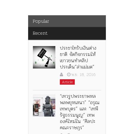
Popular
Recent
ประชาไทรับเงินต่าง
ชาติ จัดกิจกรรมให้
เยาวชนทำคลิป
ประเด็น”ล่าแม่มด”
พ.ย. 18, 2016
Article
“เทวรูปพระยาพหล
พลพยุหเสนา” “อรุณ
เทพบุตร” และ “เทพี
รัฐธรรมนูญ” เทพ
องค์ใหม่ใน “ศิลปะ
คณะราษฎร”