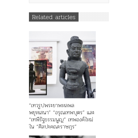
Related articles
“เทวรูปพระยาพหลพล
พยุหเสนา” “อรุณเทพบุตร” และ
“เทพีรัฐธรรมนูญ” เทพองค์ใหม่
ใน “ศิลปะคณะราษฎร”