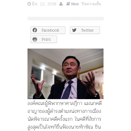
มิ.ย. 22, 2018
ปิดความเห็น
News
บน
ศาล
ฎีกา
ออก
Facebook
Twitter
หมาย
จับ
Print
“ทักษิณ
ชิน
วัตร”
คดี
ที่
2
ใน
คดี
ทุจริต
กรุง
องค์คณะผู้พิพากษาศาลฎีกา แผนกคดี
ไทย
ปล่อย
อาญาของผู้ดำรงตำแหน่งทางการเมือง
กู้
นัดพิจารณาคดีครั้งแรก ในคดีที่อัยการ
9
สูงสุดเป็นโจทก์ยื่นฟ้องนายทักษิณ ชิน
พัน