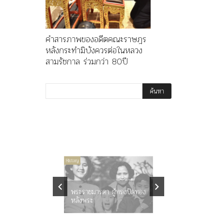
คำสารภาพของอดีตคณะราษฎร
หลังกระทำมิบังควรต่อในหลวง
สามรัชกาล ร่วมกว่า 80ปี
ไม่มีหมวดหมู่
History
Article
History
ลพล
ทพบุตร”
คำสารภา
นูญ” เทพ
ราษฎร หล
ะคณะ
พระราชมารดา ผู้ทรงปิดทอง
ต่อในหลว
หลังพระ
กว่า 80ป