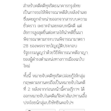
สำหรับคดีคดีทุจริตธนาคารกรุงไทย
เป็นการขอให้พิจารณาคดีลับหลังจำเลย
ซึ่งเคยถูกจำหน่ายออกจากสารบบความ
ชั่วคราว เพราะจำเลยหลบหนีคดี แต่
อัยการสูงสุดยื่นต่อศาลให้นำคดีขึ้นมา
พิจารณาตามกระบวนพิจารณามาตรา
28 ของพระราชบัญญัติประกอบ
รัฐธรรมนูญว่าด้วยวิธีพิจารณาคดีอาญา
ของผู้ดำรงตำแหน่งทางการเมืองฉบับ
ใหม่
ทั้งนี้ หมายจับคดีทุจริตปล่อยกู้ให้กลุ่ม
กฤษดามหานครถือเป็นหมายจับในคดี
ที่ 2 หลังจากก่อนหน้านี้ศาลฎีกาฯ ได้
ออกหมายจับในคดีแก้ไขค่าสัมปทานเอื้อ
ประโยชน์กลุ่มบริษัทชินคอร์ปฯ