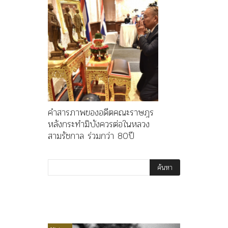
คำสารภาพของอดีตคณะราษฎร
หลังกระทำมิบังควรต่อในหลวง
สามรัชกาล ร่วมกว่า 80ปี