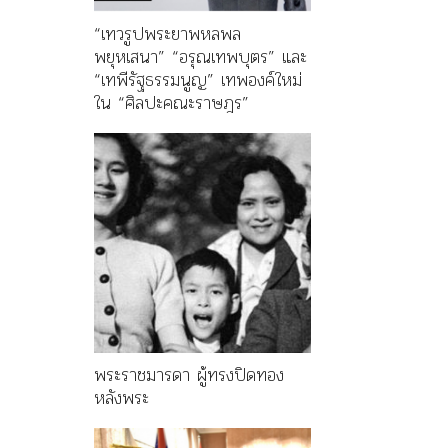
“เทวรูปพระยาพหลพล
พยุหเสนา” “อรุณเทพบุตร” และ
“เทพีรัฐธรรมนูญ” เทพองค์ใหม่
ใน “ศิลปะคณะราษฎร”
พระราชมารดา ผู้ทรงปิดทอง
หลังพระ