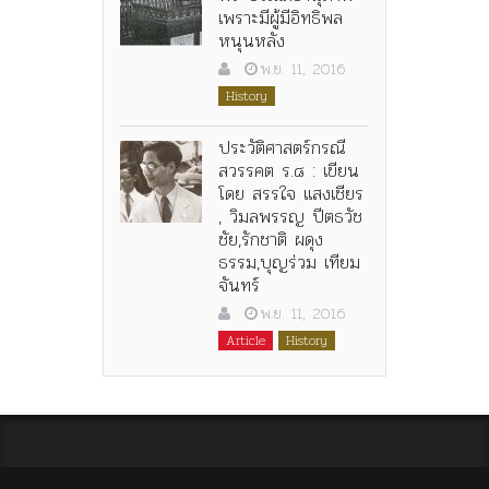
เพราะมีผู้มีอิทธิพล
หนุนหลัง
พ.ย. 11, 2016
History
ประวัติศาสตร์กรณี
สวรรคต ร.๘ : เขียน
โดย สรรใจ แสงเชียร
, วิมลพรรญ ปีตธวัช
ชัย,รักชาติ ผดุง
ธรรม,บุญร่วม เทียม
จันทร์
พ.ย. 11, 2016
Article
History