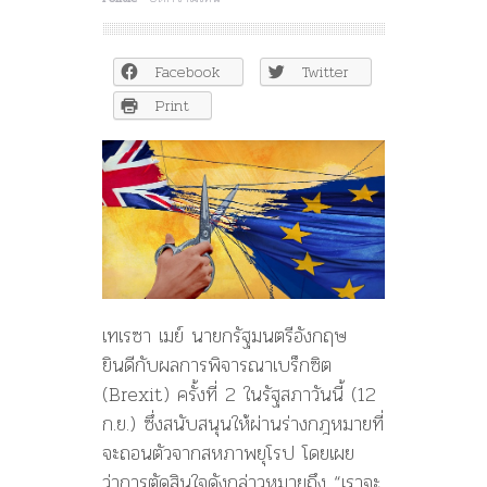
สภา
อังกฤษ
โหวต
Facebook
Twitter
ถอน
ตัว
Print
จาก
สหภาพ
ยุโรป
รอบ
2
ผ่าน
ฉลุย
326
ต่อ
290
เทเรซา เมย์ นายกรัฐมนตรีอังกฤษ
เสียง
ยินดีกับผลการพิจารณาเบร็กซ
ิต
(Brexit) ครั้งที่ 2 ในรัฐสภาวันนี้ (12
ก.ย.) ซึ่งสนับสนุนให้ผ่านร่างกฎห
มายที่
จะถอนตัวจากสหภาพยุโร
ป โดยเผย
ว่าการตัดสินใจดังกล่
าวหมายถึง “เราจะ