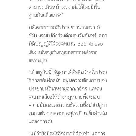
สามารถเดินหน้าเจรจาต
่อได้โดยมีพื้น
ฐานอันแข็งแก
ร่ง”
หลังจากการอภิปรายยาวนานกว่
า 8
ชั่วโมงจนไปถึงช่วงดึกของวั
นจันทร์ สภา
นิติบัญญัติได้ลงคะแนน 326
ต่อ 290
เสียง สนับสนุนร่างกฎหมายการถอนตั
วจาก
สหภาพยุโรป
“เช้าตรู่วันนี้ รัฐสภาได้ตัดสินใจครั้งประว
ัติศาสตร์เพื่อสนับสนุนความ
ต้องการของ
ประชาชนในสหราชอา
ณาจักร และลง
คะแนนเสียงให้ร่างกฎหม
ายที่จะมอบ
ความมั่นคงและควา
มชัดเจนซึ่งนำไปสู่กา
รถอนตั
วจากสหภาพยุโรป” เมย์กล่าวใน
แถลงการณ์
“แม้ว่ายังมีอะไรอีกมากที่ต
้องทำ แต่การ