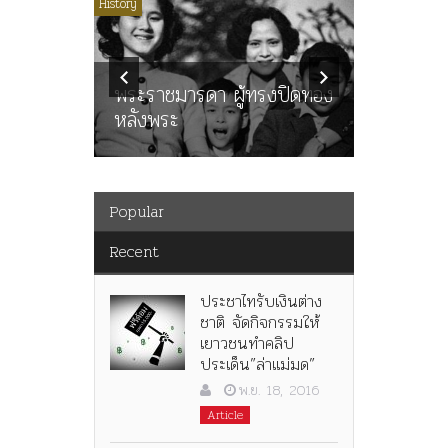
ไม่มีหมวดหมู่
History
Article
History
ลพล
ทพบุตร”
คำสารภา
นูญ” เทพ
ราษฎร หล
ะคณะ
พระราชมารดา ผู้ทรงปิดทอง
ต่อในหลว
หลังพระ
กว่า 80ป
Popular
Recent
ประชาไทรับเงินต่าง
ชาติ จัดกิจกรรมให้
เยาวชนทำคลิป
ประเด็น”ล่าแม่มด”
พ.ย. 18, 2016
Article