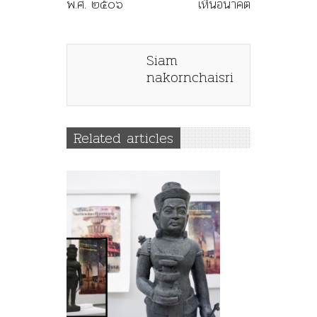
พ.ศ. ๒๕๐๖
เห็นอนาคต
Siam
nakornchaisri
Related articles