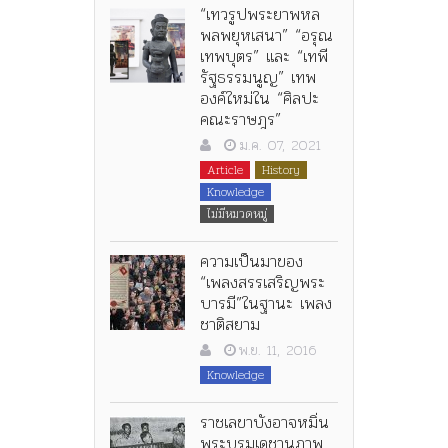
“เทวรูปพระยาพหล
พลพยุหเสนา” “อรุณ
เทพบุตร” และ “เทพี
รัฐธรรมนูญ” เทพ
องค์ใหม่ใน “ศิลปะ
คณะราษฎร”
ม.ค. 07, 2021
Article
History
Knowledge
ไม่มีหมวดหมู่
ความเป็นมาของ
“เพลงสรรเสริญพระ
บารมี”ในฐานะ เพลง
ชาติสยาม
พ.ย. 11, 2016
Knowledge
ราชเลขาบังอาจหมิ่น
พระบรมเดชานุภาพ