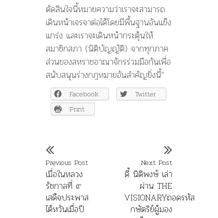
ตัดสินใจนี้หมายความว
่าเราจะสามารถ
เดินหน้าเจรจา
ต่อได้โดยมีพื้นฐานอันแข็ง
แ
กร่ง และเราจะเดินหน้ากระตุ้นให้
สมาชิกสภา (นิติบัญญัติ) จากทุกภาค
ส่วนของสหราชอาณาจ
ักรร่วมมือกันเพื่อ
สนับสนุน
ร่างกฎหมายอันสำคัญยิ่งนี้”
Facebook
Twitter
Print
Previous Post
Next Post
เมื่อในหลวง
ดี้ นิติพงษ์ เล่า
รัชกาลที่ ๙
ผ่าน THE
เสด็จประพาส
VISIONARYถอดรหัส
ไต้หวันเมื่อปี
กษัตริย์ผู้มอง