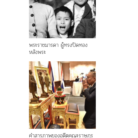
พระราชมารดา ผู้ทรงปิดทอง
หลังพระ
คำสารภาพของอดีตคณะราษฎร