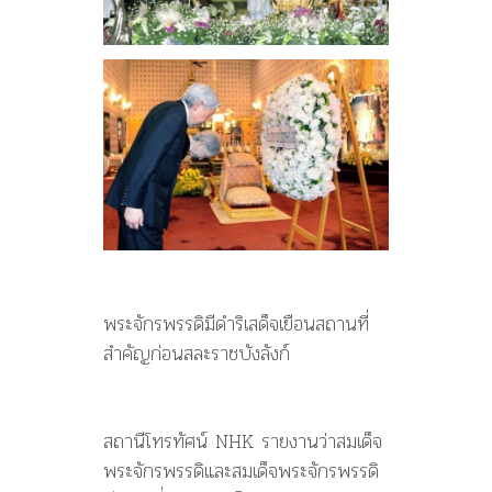
พระจักรพรรดิมีดำริเสด็จเยือนสถานที่
สำคัญก่อนสละราชบังลังก์
สถานีโทรทัศน์ NHK รายงานว่าสมเด็จ
พระจักรพรรดิและสมเด็จพระจักรพรรดิ