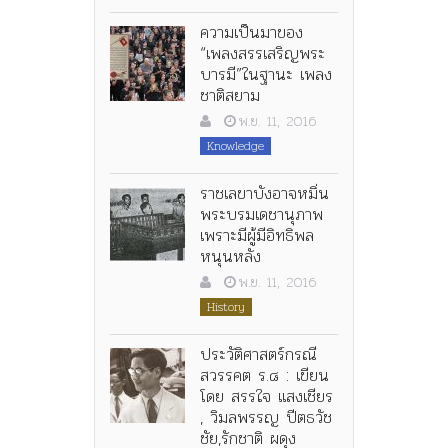
ความเป็นมาของ
“เพลงสรรเสริญพระ
บารมี”ในฐานะ เพลง
ชาติสยาม
พ.ย. 11, 2016
Knowledge
ราชเลขาบังอาจหมิ่น
พระบรมเดชานุภาพ
เพราะมีผู้มีอิทธิพล
หนุนหลัง
พ.ย. 11, 2016
History
ประวัติศาสตร์กรณี
สวรรคต ร.๘ : เขียน
โดย สรรใจ แสงเชียร
, วิมลพรรญ ปีตธวัช
ชัย,รักชาติ ผดุง