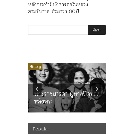
หลังกระทำมิบังควรต่อในหลวง
สามรัชกาล ร่วมกว่า 80ปี
ไม่มีหมวดหมู่
History
Article
History
ลพล
ทพบุตร”
คำสารภา
นูญ” เทพ
ราษฎร หล
ะคณะ
พระราชมารดา ผู้ทรงปิดทอง
ต่อในหลว
หลังพระ
กว่า 80ป
Popular