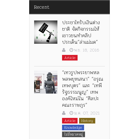
Recent
ประชาไทรับเงินต่าง
ชาติ จัดกิจกรรมให้
เยาวชนทำคลิป
ประเด็น”ล่าแม่มด”
พ.ย. 18, 2016
Article
“เทวรูปพระยาพหล
พลพยุหเสนา” “อรุณ
เทพบุตร” และ “เทพี
รัฐธรรมนูญ” เทพ
องค์ใหม่ใน “ศิลปะ
คณะราษฎร”
ม.ค. 07, 2021
Article
History
Knowledge
ไม่มีหมวดหมู่