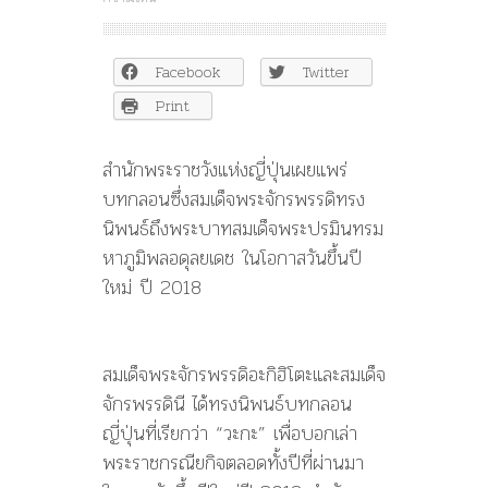
สมเด็จ
พระ
จักรพรรดิ
Facebook
Twitter
แห่ง
ญี่ปุ่น
Print
ระลึก
ถึง
สำนักพระราชวังแห่งญี่ปุ่นเผยแพร่
ในหลวง
ร.๙
บทกลอนซึ่งสมเด็จพระจักรพรรดิทรง
ใน
นิพนธ์ถึงพระบาทสมเด็จพระปรมินทรม
บทกลอน
หาภูมิพลอดุลยเดช ในโอกาสวันขึ้นปี
ปี
ใหม่
ใหม่ ปี 2018
สมเด็จพระจักรพรรดิอะกิฮิโตะและสมเด็จ
จักรพรรดินี ได้ทรงนิพนธ์บทกลอน
ญี่ปุ่นที่เรียกว่า “วะกะ” เพื่อบอกเล่า
พระราชกรณียกิจตลอดทั้งปีที่ผ่านมา