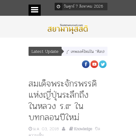
วันศุกร์ 7 สิงหาคม 2026
Latest Update
อรุณเทพบุตร” และ “เทพีรัฐธรรมนูญ” เทพองค์ใหม่ใน “ศิลปะคณะราษฎร”
พระราชมา
สมเด็จพระจักรพรรดิ
แห่งญี่ปุ่นระลึกถึง
ในหลวง ร.๙ ใน
บทกลอนปีใหม่
ม.ค. 03, 2018
ปิด
Knowledge
บน
ความเห็น