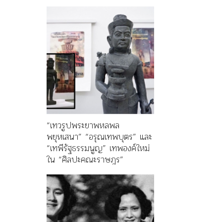
“เทวรูปพระยาพหลพล
พยุหเสนา” “อรุณเทพบุตร” และ
“เทพีรัฐธรรมนูญ” เทพองค์ใหม่
ใน “ศิลปะคณะราษฎร”